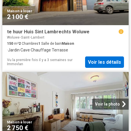
Maison
·
à louer
2 100 €
te huur Huis Sint Lambrechts Woluwe
Woluwe-Saint-Lambert
150
m²
2
Chambres
1
Salle de bain
Maison
·
Jardin
·
Cave
·
Chauffage
·
Terrasse
Vu la première fois il y a 3 semaines
sur
Voir les détails
Immovlan
Voir la photo
Maison
·
à louer
2 750 €