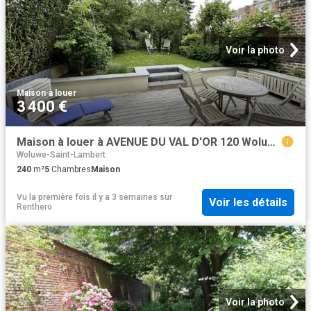
Voir la photo
Maison
·
à louer
3 400 €
Maison à louer à AVENUE DU VAL D'OR 120 Woluwe Saint Lambert
Woluwe-Saint-Lambert
240
m²
5
Chambres
Maison
Vu la première fois il y a 3 semaines
sur
Voir les détails
Renthero
Voir la photo