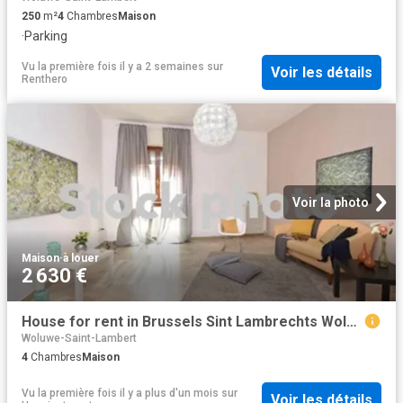
250
m²
4
Chambres
Maison
·
Parking
Vu la première fois il y a 2 semaines
sur
Voir les détails
Renthero
Voir la photo
Maison
·
à louer
2 630 €
House for rent in Brussels Sint Lambrechts Woluwe
Woluwe-Saint-Lambert
4
Chambres
Maison
Vu la première fois il y a plus d'un mois
sur
Voir les détails