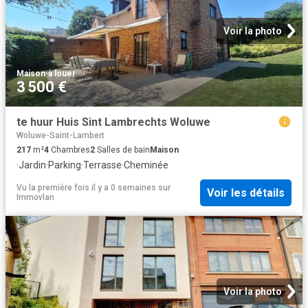
Voir la photo
Maison
·
à louer
3 500 €
te huur Huis Sint Lambrechts Woluwe
Woluwe-Saint-Lambert
217
m²
4
Chambres
2
Salles de bain
Maison
·
Jardin
·
Parking
·
Terrasse
·
Cheminée
Vu la première fois il y a 0 semaines
sur
Voir les détails
Immovlan
Voir la photo