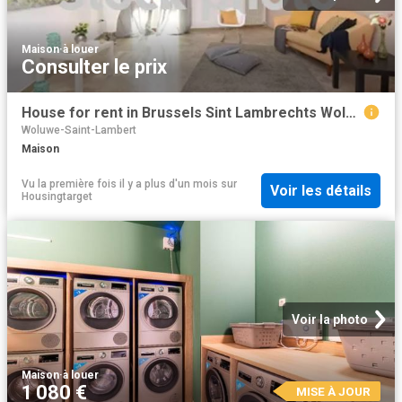
Maison
·
à louer
Consulter le prix
House for rent in Brussels Sint Lambrechts Woluwe
Woluwe-Saint-Lambert
Maison
Vu la première fois il y a plus d'un mois
sur
Voir les détails
Housingtarget
Voir la photo
Maison
·
à louer
1 080 €
MISE À JOUR