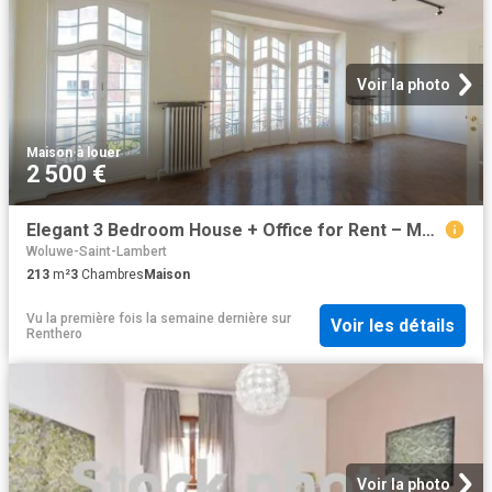
Voir la photo
Maison
·
à louer
2 500 €
Elegant 3 Bedroom House + Office for Rent – Montgomery
Woluwe-Saint-Lambert
213
m²
3
Chambres
Maison
Vu la première fois la semaine dernière
sur
Voir les détails
Renthero
Voir la photo