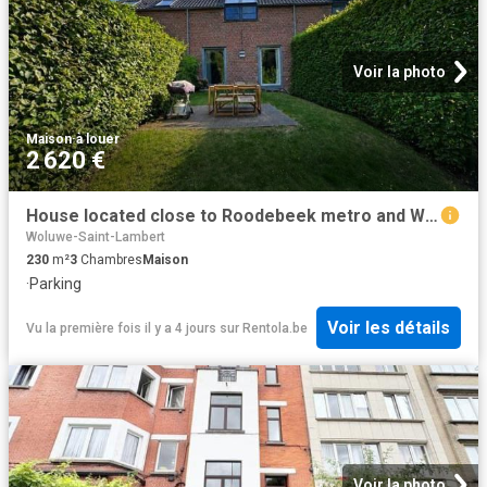
Voir la photo
Maison
·
à louer
2 620 €
House located close to Roodebeek metro and Woluwe Shopping !
Woluwe-Saint-Lambert
230
m²
3
Chambres
Maison
·
Parking
Voir les détails
Vu la première fois il y a 4 jours
sur
Rentola.be
Voir la photo