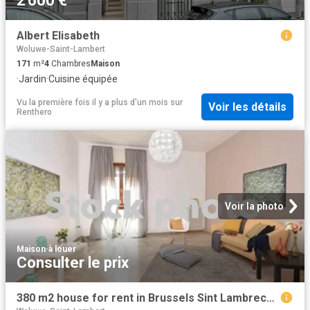
2 600 €
Albert Elisabeth
Woluwe-Saint-Lambert
171
m²
4
Chambres
Maison
·
Jardin
·
Cuisine équipée
Vu la première fois il y a plus d'un mois
sur
Voir les détails
Renthero
Voir la photo
Maison
·
à louer
Consulter le prix
380 m2 house for rent in Brussels Sint Lambrechts Woluwe