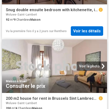
Snug double ensuite bedroom with kitchenette, in Woluwe Saint Lambertble
Woluwe-Saint-Lambert
92
m²
9
Chambres
Maison
Voir les détails
Vu la première fois il y a 2 jours
sur
Renthero
Voir la photo
Maison
·
à louer
Consulter le prix
200 m2 house for rent in Brussels Sint Lambrechts Woluwe
Woluwe-Saint-Lambert
200
m²
4
Chambres
Maison