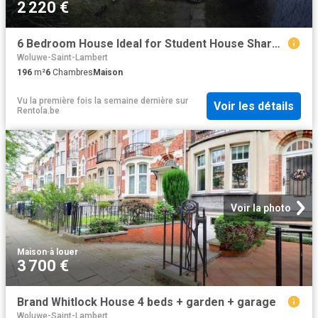
2 220 €
6 Bedroom House Ideal for Student House Share – Garden
Woluwe-Saint-Lambert
196
m²
6
Chambres
Maison
Vu la première fois la semaine dernière
sur
Voir les détails
Rentola.be
Voir la photo
Maison
·
à louer
3 700 €
Brand Whitlock House 4 beds + garden + garage
Woluwe-Saint-Lambert