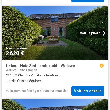
Voir la photo
Maison
·
à louer
2 620 €
te huur Huis Sint Lambrechts Woluwe
Woluwe-Saint-Lambert
230
m²
3
Chambres
1
Salle de bain
Maison
·
Jardin
·
Cuisine équipée
Voir les détails
Vu la première fois il y a 5 jours
sur
Immovlan