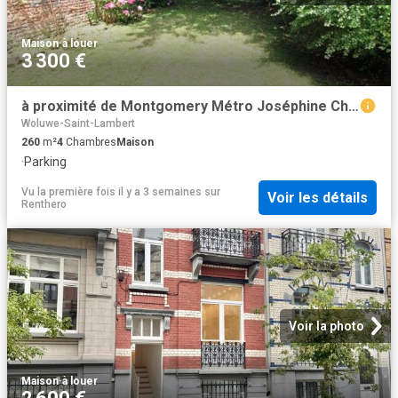
Maison
·
à louer
3 300 €
à proximité de Montgomery Métro Joséphine Charlotte
Woluwe-Saint-Lambert
260
m²
4
Chambres
Maison
·
Parking
Vu la première fois il y a 3 semaines
sur
Voir les détails
Renthero
Voir la photo
Maison
·
à louer