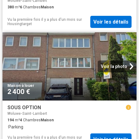
Woluwe-Saint-Lambert
380
m²
6
Chambres
Maison
Vu la première fois il y a plus d'un mois
sur
Voir les détails
Housingtarget
Voir la photo
Maison
·
à louer
2 400 €
SOUS OPTION
Woluwe-Saint-Lambert
194
m²
4
Chambres
Maison
·
Parking
Vu la première fois il y a plus d'un mois
sur