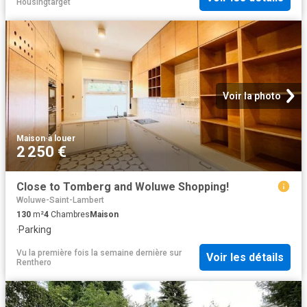
Housingtarget
Voir la photo
Maison
·
à louer
2 250 €
Close to Tomberg and Woluwe Shopping!
Woluwe-Saint-Lambert
130
m²
4
Chambres
Maison
·
Parking
Vu la première fois la semaine dernière
sur
Voir les détails
Renthero