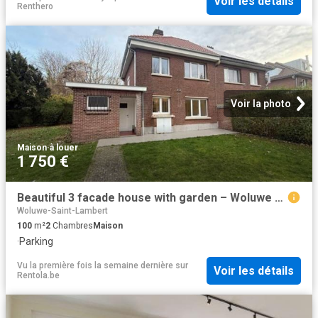
Voir les détails
Renthero
Voir la photo
Maison
·
à louer
1 750 €
Beautiful 3 facade house with garden – Woluwe St Lambert
Woluwe-Saint-Lambert
100
m²
2
Chambres
Maison
·
Parking
Vu la première fois la semaine dernière
sur
Voir les détails
Rentola.be