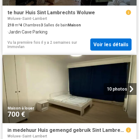
te huur Huis Sint Lambrechts Woluwe
Woluwe-Saint-Lambert
210
m²
4
Chambres
3
Salles de bain
Maison
·
Jardin
·
Cave
·
Parking
Vu la première fois il y a 2 semaines
sur
Voir les détails
Immovlan
10 photos
Maison
·
à louer
700 €
in medehuur Huis gemengd gebruik Sint Lambrechts Woluwe
Woluwe-Saint-Lambert