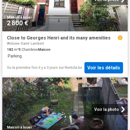
Maison
·
à louer
2 800 €
Close to Georges Henri and its many amenities
Woluwe-Saint-Lambert
182
m²
5
Chambres
Maison
·
Parking
Voir les détails
Vu la première fois il y a 3 jours
sur
Rentola.be
Voir la photo
Maison
·
à louer