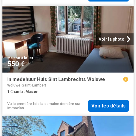
Voir la photo
Maison
·
à louer
550 €
in medehuur Huis Sint Lambrechts Woluwe
Woluwe-Saint-Lambert
1
Chambre
Maison
Vu la première fois la semaine dernière
sur
Voir les détails
Immovlan