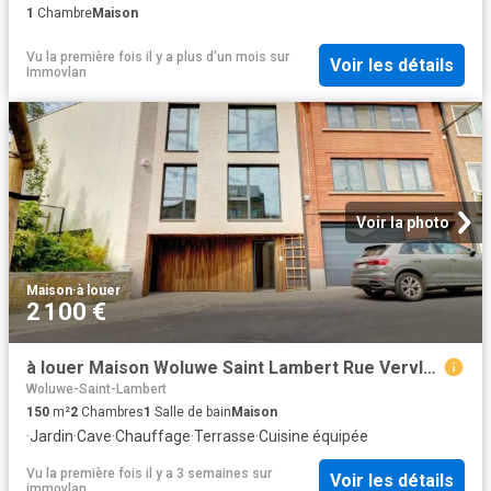
1
Chambre
Maison
Vu la première fois il y a plus d'un mois
sur
Voir les détails
Immovlan
Voir la photo
Maison
·
à louer
2 100 €
à louer Maison Woluwe Saint Lambert Rue Vervloesem
Woluwe-Saint-Lambert
150
m²
2
Chambres
1
Salle de bain
Maison
·
Jardin
·
Cave
·
Chauffage
·
Terrasse
·
Cuisine équipée
Vu la première fois il y a 3 semaines
sur
Voir les détails
immovlan