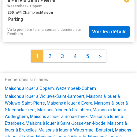
à Parvis Saint Pierre
Wezembeek-Oppem
250
m²
4
Chambres
Maison
·
Parking
Vu la première fois la semaine dernière
sur
Voir les détails
Renthero
1
2
3
4
5
>
Recherches similaires
Maisons à louer à Oppem, Wezembeek-Ophem
Maisons à louer à Woluwe-Saint-Lambert
,
Maisons à louer à
Woluwe-Saint-Pierre
,
Maisons à louer à Evere
,
Maisons à louer à
Steenockerzeel
,
Maisons à louer à Crainhem
,
Maisons à louer à
Auderghem
,
Maisons à louer à Schaerbeek
,
Maisons à louer à
Etterbeek
,
Maisons à louer à Saint-Josse-ten-Noode
,
Maisons à
louer à Bruxelles
,
Maisons à louer à Watermael-Boitsfort
,
Maisons
à louer à Ixelles
,
Maisons à louer à Vilvorde
,
Maisons à louer à