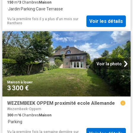
150
m²
3
Chambres
Maison
·
Jardin
·
Parking
·
Cave
·
Terrasse
Vu la première fois il y a plus d'un mois
sur
Voir les détails
Renthero
Voir la photo
Maison
·
à louer
3 300 €
WEZEMBEEK OPPEM proximité ecole Allemande
Wezembeek-Oppem
300
m²
6
Chambres
Maison
·
Parking
Vu la première fois la semaine dernière
sur