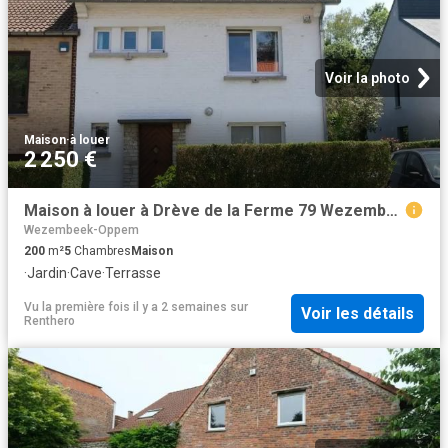
Voir la photo
Maison
·
à louer
2 250 €
Maison à louer à Drève de la Ferme 79 Wezembeek Oppem
Wezembeek-Oppem
200
m²
5
Chambres
Maison
·
Jardin
·
Cave
·
Terrasse
Vu la première fois il y a 2 semaines
sur
Voir les détails
Renthero