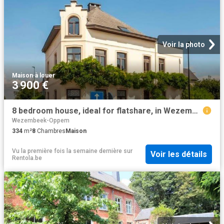
Voir la photo
Maison
·
à louer
3 900 €
8 bedroom house, ideal for flatshare, in Wezembeek Oppem
Wezembeek-Oppem
334
m²
8
Chambres
Maison
Vu la première fois la semaine dernière
sur
Voir les détails
Rentola.be