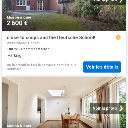
Maison
·
à louer
2 600 €
close to shops and the Deutsche School!
Wezembeek-Oppem
180
m²
3
Chambres
Maison
·
Parking
Vu la première fois la semaine dernière
sur
Voir les détails
Renthero
Voir la photo
Maison
·
à louer