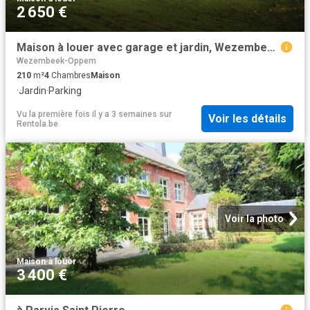
2 650 €
Maison à louer avec garage et jardin, Wezembeek Oppem
Wezembeek-Oppem
210
m²
4
Chambres
Maison
·
Jardin
·
Parking
Vu la première fois il y a 3 semaines
sur
Voir les détails
Rentola.be
Voir la photo
Maison
·
à louer
3 400 €