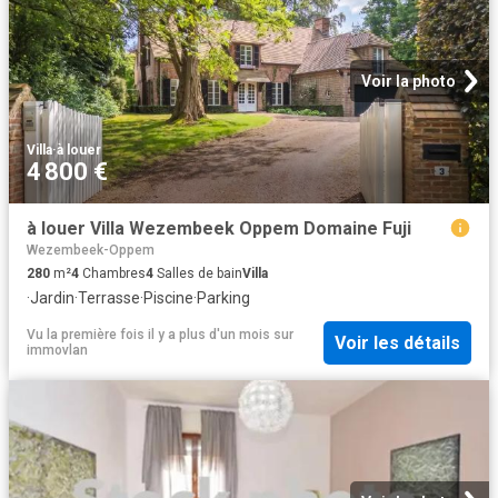
Voir la photo
Villa
·
à louer
4 800 €
à louer Villa Wezembeek Oppem Domaine Fuji
Wezembeek-Oppem
280
m²
4
Chambres
4
Salles de bain
Villa
·
Jardin
·
Terrasse
·
Piscine
·
Parking
Vu la première fois il y a plus d'un mois
sur
Voir les détails
immovlan