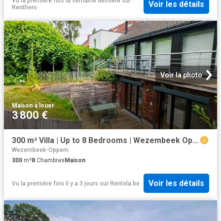
Vu la première fois la semaine dernière
sur
Voir les détails
Renthero
Voir la photo
Maison
·
à louer
3 800 €
300 m² Villa | Up to 8 Bedrooms | Wezembeek Oppem
Wezembeek-Oppem
300
m²
8
Chambres
Maison
Voir les détails
Vu la première fois il y a 3 jours
sur
Rentola.be