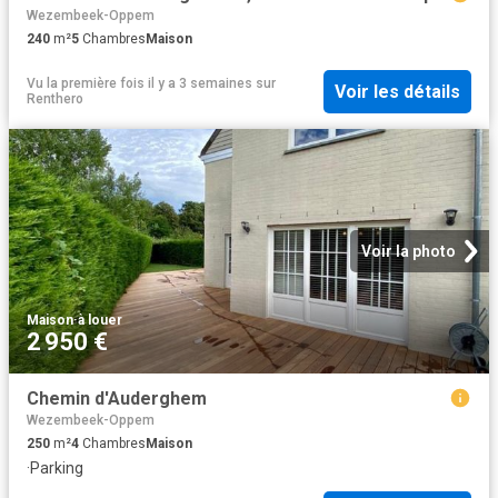
Wezembeek-Oppem
240
m²
5
Chambres
Maison
Vu la première fois il y a 3 semaines
sur
Voir les détails
Renthero
Voir la photo
Maison
·
à louer
2 950 €
Chemin d'Auderghem
Wezembeek-Oppem
250
m²
4
Chambres
Maison
·
Parking