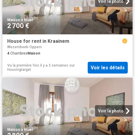
Voir la photo
Maison
·
à louer
2 700 €
House for rent in Kraainem
Wezembeek-Oppem
4
Chambres
Maison
Vu la première fois il y a 3 semaines
sur
Voir les détails
Housingtarget
Voir la photo
Maison
·
à louer