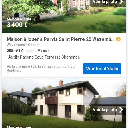
Voir la photo
Maison
·
à louer
3 400 €
Maison à louer à Parvis Saint Pierre 20 Wezembeek Oppem
Wezembeek-Oppem
250
m²
4
Chambres
Maison
·
Jardin
·
Parking
·
Cave
·
Terrasse
·
Cheminée
Vu la première fois la semaine dernière
sur
Voir les détails
Renthero
Voir la photo
Maison
·
à louer