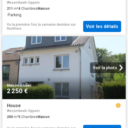
Wezembeek-Oppem
211
m²
4
Chambres
Maison
·
Parking
Vu la première fois la semaine dernière
sur
Voir les détails
Renthero
Voir la photo
Maison
·
à louer
2 250 €
House
Wezembeek-Oppem
200
m²
5
Chambres
Maison