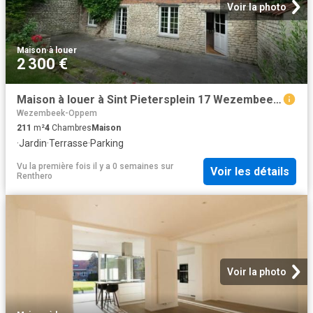
Voir la photo
Maison
·
à louer
2 300 €
Maison à louer à Sint Pietersplein 17 Wezembeek Oppem
Wezembeek-Oppem
211
m²
4
Chambres
Maison
·
Jardin
·
Terrasse
·
Parking
Vu la première fois il y a 0 semaines
sur
Voir les détails
Renthero
Voir la photo