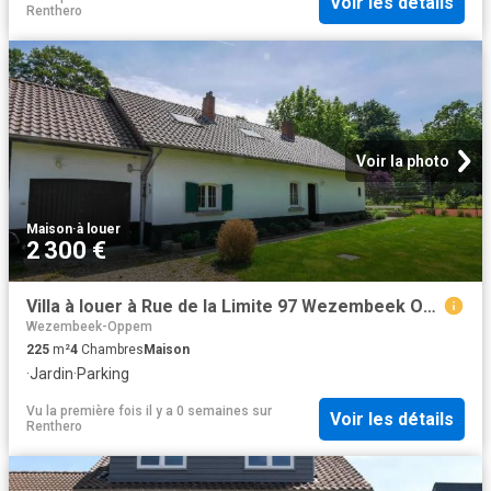
Voir les détails
Renthero
Voir la photo
Maison
·
à louer
2 300 €
Villa à louer à Rue de la Limite 97 Wezembeek Oppem
Wezembeek-Oppem
225
m²
4
Chambres
Maison
·
Jardin
·
Parking
Vu la première fois il y a 0 semaines
sur
Voir les détails
Renthero