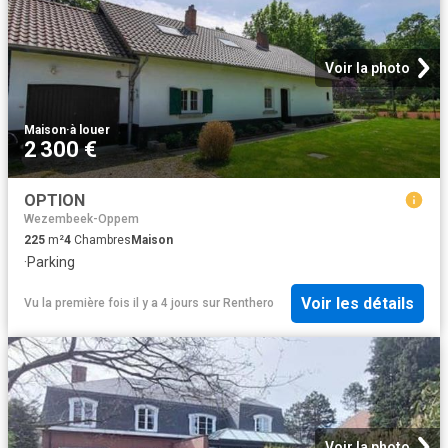
Voir la photo
Maison
·
à louer
2 300 €
OPTION
Wezembeek-Oppem
225
m²
4
Chambres
Maison
·
Parking
Voir les détails
Vu la première fois il y a 4 jours
sur
Renthero
Voir la photo