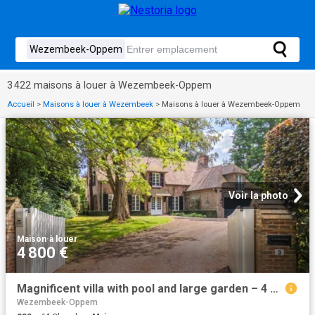
3 422 maisons à louer à Wezembeek-Oppem
Accueil
>
Maisons à louer à Wezembeek
>
Maisons à louer à Wezembeek-Oppem
Voir la photo
Maison
·
à louer
4 800 €
Magnificent villa with pool and large garden – 4 beds
Wezembeek-Oppem