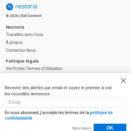
© 2026 Lifull Connect
Nestoria
Travaillez avec nous
À propos
Contactez-Nous
Politique légale
Vie Privée/Termes d'Utilisation
Politique de confidentialité
Politique de Cookies
Recevez des alertes par email et soyez le premier à voir
Paramètres des cookies
les nouvelles annonces
Aide
FAQ
En vous abonnant, j'accepte les termes de la
politique de
confidentialité
Nos Partenaires
Filtres
OK
Non merci