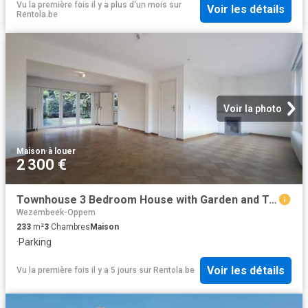
Vu la première fois il y a plus d'un mois
sur
Voir les détails
Rentola.be
Voir la photo
Maison
·
à louer
2 300 €
Townhouse 3 Bedroom House with Garden and Terrace
Wezembeek-Oppem
233
m²
3
Chambres
Maison
·
Parking
Voir les détails
Vu la première fois il y a 5 jours
sur
Rentola.be