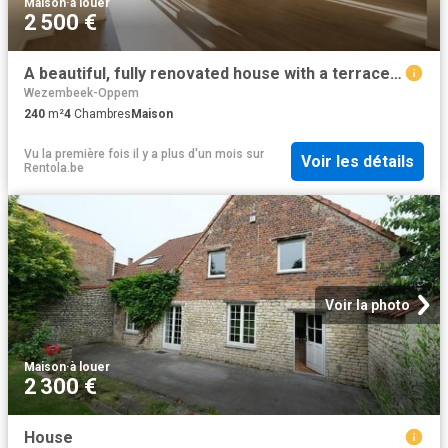
Maison
·
à louer
2 500 €
A beautiful, fully renovated house with a terrace and garden
Wezembeek-Oppem
240
m²
4
Chambres
Maison
Vu la première fois il y a plus d'un mois
sur
Voir les détails
Rentola.be
Voir la photo
Maison
·
à louer
2 300 €
House