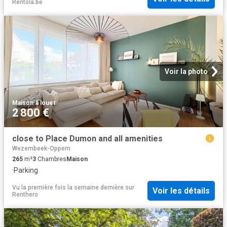
Rentola.be
Voir la photo
Maison
·
à louer
2 800 €
close to Place Dumon and all amenities
Wezembeek-Oppem
265
m²
3
Chambres
Maison
·
Parking
Vu la première fois la semaine dernière
sur
Voir les détails
Renthero