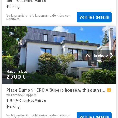
280
m²
4
Chambres
Maison
·
Parking
Vu la première fois la semaine dernière
sur
Voir les détails
Renthero
Voir la photo
Maison
·
à louer
2 700 €
Place Dumon –EPC A Superb house with south facing garden!
Wezembeek-Oppem
215
m²
4
Chambres
Maison
·
Parking
Vu la première fois la semaine dernière
sur
Voir les détails