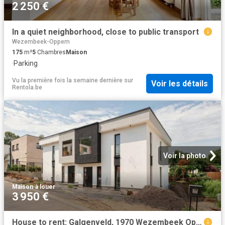
2 250 €
In a quiet neighborhood, close to public transport
Wezembeek-Oppem
175
m²
5
Chambres
Maison
·
Parking
Vu la première fois la semaine dernière
sur
Voir les détails
Rentola.be
Voir la photo
Maison
·
à louer
3 950 €
House to rent: Galgenveld, 1970 Wezembeek Oppem on Realo