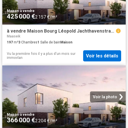
Maison
·
à vendre
425 000 €
2 157 €/m²
à vendre Maison Bourg Léopold Jachthavenstraat 10 B4
Maaseik
197
m²
3
Chambres
1
Salle de bain
Maison
Vu la première fois il y a plus d'un mois
sur
Voir les détails
immovlan
Voir la photo
Maison
·
à vendre
366 000 €
2 204 €/m²