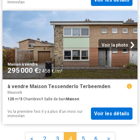
Immovlan
Voir la photo
Maison
·
à vendre
295 000 €
2 458 €/m²
à vendre Maison Tessenderlo Terbeemden
Maaseik
120
m²
3
Chambres
1
Salle de bain
Maison
Vu la première fois il y a plus d'un mois
sur
Voir les détails
immovlan
<
2
3
4
5
6
>