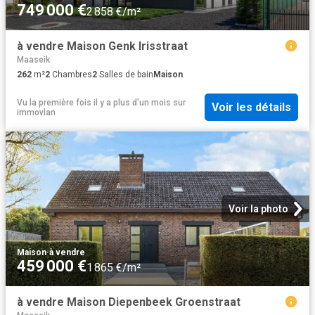
749 000 €
2 858 €/m²
à vendre Maison Genk Irisstraat
Maaseik
262
m²
2
Chambres
2
Salles de bain
Maison
Vu la première fois il y a plus d'un mois
sur
Voir les détails
immovlan
Voir la photo
Maison
·
à vendre
459 000 €
1 865 €/m²
à vendre Maison Diepenbeek Groenstraat