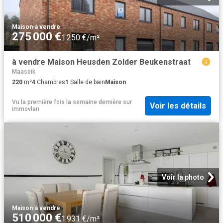
Maison
·
à vendre
275 000 €
1 250 €/m²
à vendre Maison Heusden Zolder Beukenstraat
Maaseik
220
m²
4
Chambres
1
Salle de bain
Maison
Vu la première fois la semaine dernière
sur
Voir les détails
immovlan
Voir la photo
Maison
·
à vendre
510 000 €
1 931 €/m²