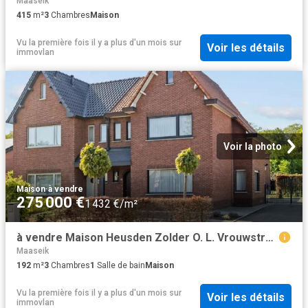
Maaseik
415
m²
3
Chambres
Maison
Vu la première fois il y a plus d'un mois
sur
Voir les détails
immovlan
Voir la photo
Maison
·
à vendre
275 000 €
1 432 €/m²
à vendre Maison Heusden Zolder O. L. Vrouwstraat
Maaseik
192
m²
3
Chambres
1
Salle de bain
Maison
Vu la première fois il y a plus d'un mois
sur
Voir les détails
immovlan