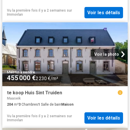
Vu la première fois il y a 2 semaines
sur
Voir les détails
Immovlan
Voir la photo
Maison
·
à vendre
455 000 €
2 230 €/m²
te koop Huis Sint Truiden
Maaseik
204
m²
3
Chambres
1
Salle de bain
Maison
Vu la première fois il y a 2 semaines
sur
Voir les détails
Immovlan