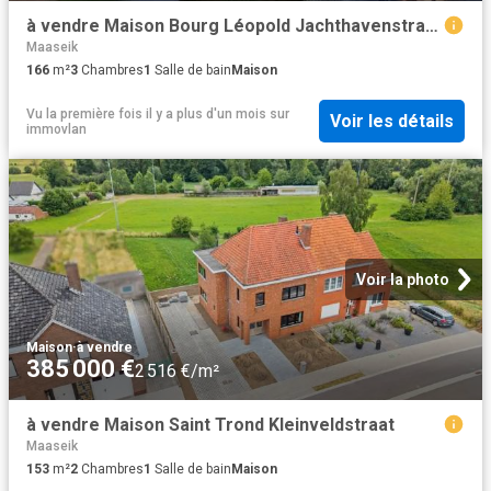
à vendre Maison Bourg Léopold Jachthavenstraat 6 C4
Maaseik
166
m²
3
Chambres
1
Salle de bain
Maison
Vu la première fois il y a plus d'un mois
sur
Voir les détails
immovlan
Voir la photo
Maison
·
à vendre
385 000 €
2 516 €/m²
à vendre Maison Saint Trond Kleinveldstraat
Maaseik
153
m²
2
Chambres
1
Salle de bain
Maison