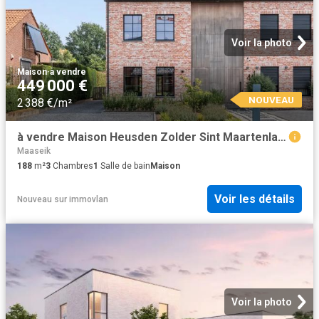
Voir la photo
Maison
·
à vendre
449 000 €
NOUVEAU
2 388 €/m²
à vendre Maison Heusden Zolder Sint Maartenlaan
Maaseik
188
m²
3
Chambres
1
Salle de bain
Maison
Voir les détails
Nouveau
sur
immovlan
Voir la photo