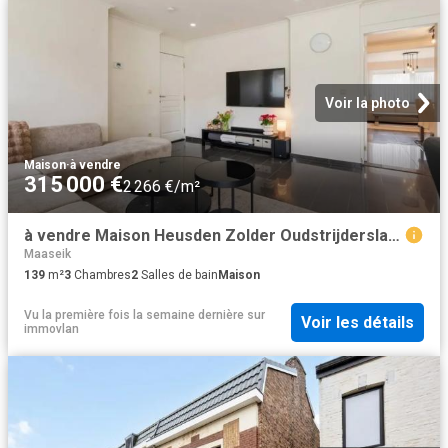
Voir la photo
Maison
·
à vendre
315 000 €
2 266 €/m²
à vendre Maison Heusden Zolder Oudstrijderslaan
Maaseik
139
m²
3
Chambres
2
Salles de bain
Maison
Vu la première fois la semaine dernière
sur
Voir les détails
immovlan