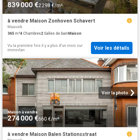
839 000 €
2 298 €/m²
à vendre Maison Zonhoven Schavert
Maaseik
365
m²
4
Chambres
2
Salles de bain
Maison
Vu la première fois il y a plus d'un mois
sur
Voir les détails
immovlan
Voir la photo
Maison
·
à vendre
274 000 €
660 €/m²
à vendre Maison Balen Stationsstraat