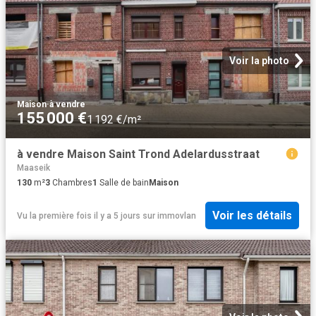
Voir la photo
Maison
·
à vendre
155 000 €
1 192 €/m²
à vendre Maison Saint Trond Adelardusstraat
Maaseik
130
m²
3
Chambres
1
Salle de bain
Maison
Voir les détails
Vu la première fois il y a 5 jours
sur
immovlan