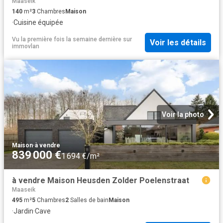
Maaseik
140
m²
3
Chambres
Maison
·
Cuisine équipée
Vu la première fois la semaine dernière
sur
Voir les détails
immovlan
Voir la photo
Maison
·
à vendre
839 000 €
1 694 €/m²
à vendre Maison Heusden Zolder Poelenstraat
Maaseik
495
m²
5
Chambres
2
Salles de bain
Maison
·
Jardin
·
Cave