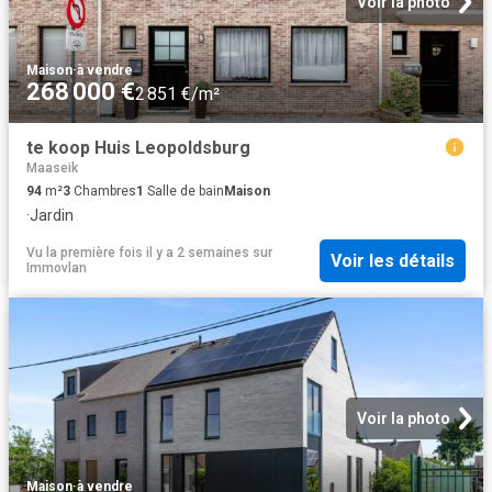
Voir la photo
Maison
·
à vendre
268 000 €
2 851 €/m²
te koop Huis Leopoldsburg
Maaseik
94
m²
3
Chambres
1
Salle de bain
Maison
·
Jardin
Vu la première fois il y a 2 semaines
sur
Voir les détails
Immovlan
Voir la photo
Maison
·
à vendre