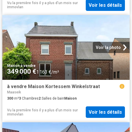
Vu la première fois il y a plus d'un mois
sur
Voir les détails
immovlan
Voir la photo
Maison
·
à vendre
349 000 €
1 163 €/m²
à vendre Maison Kortessem Winkelstraat
Maaseik
300
m²
3
Chambres
2
Salles de bain
Maison
Vu la première fois il y a plus d'un mois
sur
Voir les détails
immovlan