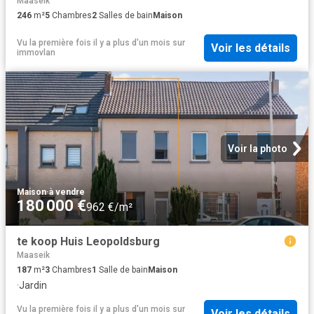
Maaseik
246
m²
5
Chambres
2
Salles de bain
Maison
Vu la première fois il y a plus d'un mois
sur
Voir les détails
immovlan
Voir la photo
Maison
·
à vendre
180 000 €
962 €/m²
te koop Huis Leopoldsburg
Maaseik
187
m²
3
Chambres
1
Salle de bain
Maison
·
Jardin
Vu la première fois il y a plus d'un mois
sur
Voir les détails