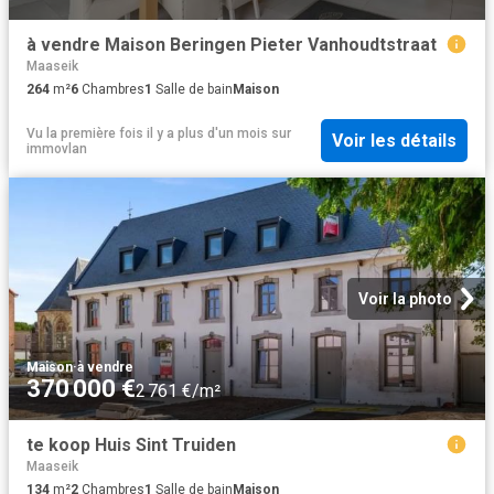
à vendre Maison Beringen Pieter Vanhoudtstraat
Maaseik
264
m²
6
Chambres
1
Salle de bain
Maison
Vu la première fois il y a plus d'un mois
sur
Voir les détails
immovlan
Voir la photo
Maison
·
à vendre
370 000 €
2 761 €/m²
te koop Huis Sint Truiden
Maaseik
134
m²
2
Chambres
1
Salle de bain
Maison