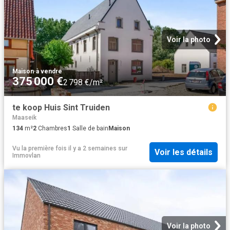
Voir la photo
Maison
·
à vendre
375 000 €
2 798 €/m²
te koop Huis Sint Truiden
Maaseik
134
m²
2
Chambres
1
Salle de bain
Maison
Vu la première fois il y a 2 semaines
sur
Voir les détails
Immovlan
Voir la photo