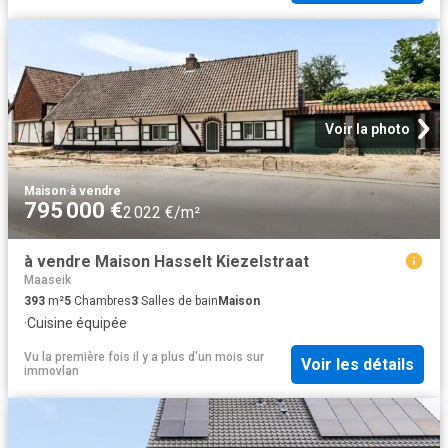
Voir la photo
Maison
·
à vendre
795 000 €
2 022 €/m²
à vendre Maison Hasselt Kiezelstraat
Maaseik
393
m²
5
Chambres
3
Salles de bain
Maison
·
Cuisine équipée
Vu la première fois il y a plus d'un mois
sur
Voir les détails
immovlan