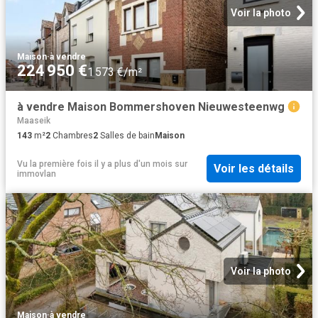
Voir la photo
Maison
·
à vendre
224 950 €
1 573 €/m²
à vendre Maison Bommershoven Nieuwesteenwg
Maaseik
143
m²
2
Chambres
2
Salles de bain
Maison
Vu la première fois il y a plus d'un mois
sur
Voir les détails
immovlan
Voir la photo
Maison
·
à vendre