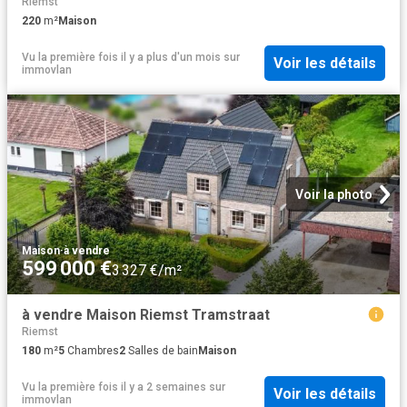
Riemst
220
m²
Maison
Vu la première fois il y a plus d'un mois
sur
Voir les détails
immovlan
Voir la photo
Maison
·
à vendre
599 000 €
3 327 €/m²
à vendre Maison Riemst Tramstraat
Riemst
180
m²
5
Chambres
2
Salles de bain
Maison
Vu la première fois il y a 2 semaines
sur
Voir les détails
immovlan