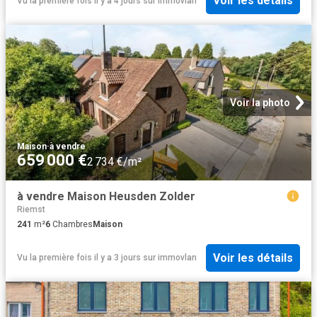
Voir les détails
Vu la première fois il y a 4 jours
sur
immovlan
Voir la photo
Maison
·
à vendre
659 000 €
2 734 €/m²
à vendre Maison Heusden Zolder
Riemst
241
m²
6
Chambres
Maison
Voir les détails
Vu la première fois il y a 3 jours
sur
immovlan