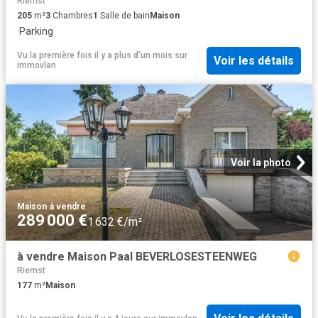
Riemst
205
m²
3
Chambres
1
Salle de bain
Maison
·
Parking
Vu la première fois il y a plus d'un mois
sur
Voir les détails
immovlan
Voir la photo
Maison
·
à vendre
289 000 €
1 632 €/m²
à vendre Maison Paal BEVERLOSESTEENWEG
Riemst
177
m²
Maison