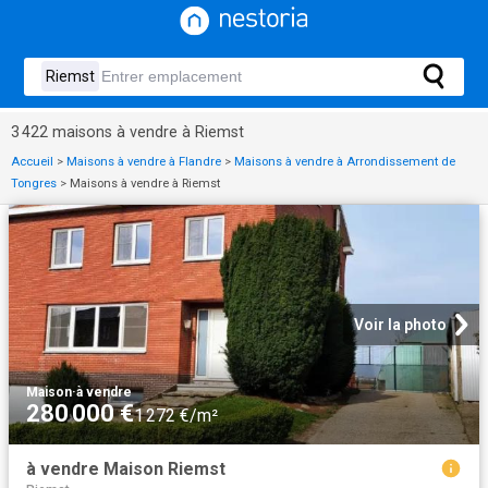
3 422 maisons à vendre à Riemst
Accueil
>
Maisons à vendre à Flandre
>
Maisons à vendre à Arrondissement de
Tongres
>
Maisons à vendre à Riemst
Voir la photo
Maison
·
à vendre
280 000 €
1 272 €/m²
à vendre Maison Riemst