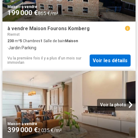
Maison
·
à vendre
199 000 €
865 €/m²
à vendre Maison Fourons Komberg
Riemst
230
m²
5
Chambres
1
Salle de bain
Maison
·
Jardin
·
Parking
Vu la première fois il y a plus d'un mois
sur
Voir les détails
immovlan
Voir la photo
Maison
·
à vendre
399 000 €
2 035 €/m²