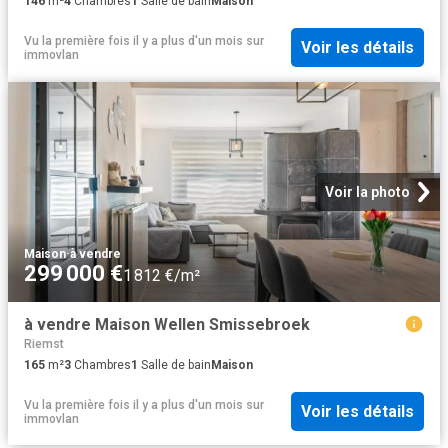
146
m²
4
Chambres
1
Salle de bain
Maison
Vu la première fois il y a plus d'un mois
sur
Voir les détails
immovlan
Voir la photo
Maison
·
à vendre
299 000 €
1 812 €/m²
à vendre Maison Wellen Smissebroek
Riemst
165
m²
3
Chambres
1
Salle de bain
Maison
Vu la première fois il y a plus d'un mois
sur
Voir les détails
immovlan