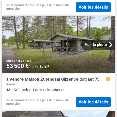
Vu la première fois il y a plus d'un mois
sur
Voir les détails
immovlan
Voir la photo
Maison
·
à vendre
53 500 €
1 273 €/m²
à vendre Maison Zutendaal Gijzenveldstraat 75 404
Riemst
42
m²
3
Chambres
1
Salle de bain
Maison
Vu la première fois il y a plus d'un mois
sur
Voir les détails
immovlan