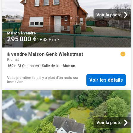
Voir la photo
Maison
·
à vendre
295 000 €
1 843 €/m²
à vendre Maison Genk Wiekstraat
Riemst
160
m²
3
Chambres
1
Salle de bain
Maison
Vu la première fois il y a plus d'un mois
sur
Voir les détails
immovlan
Voir la photo