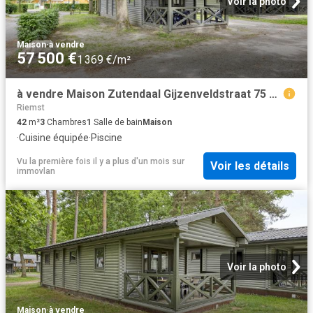
Voir la photo
Maison
·
à vendre
57 500 €
1 369 €/m²
à vendre Maison Zutendaal Gijzenveldstraat 75 434
Riemst
42
m²
3
Chambres
1
Salle de bain
Maison
·
Cuisine équipée
·
Piscine
Vu la première fois il y a plus d'un mois
sur
Voir les détails
immovlan
Voir la photo
Maison
·
à vendre