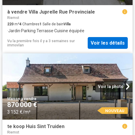
à vendre Villa Juprelle Rue Provinciale
Riemst
220
m²
4
Chambres
1
Salle de bain
Villa
·
Jardin
·
Parking
·
Terrasse
·
Cuisine équipée
Vu la première fois il y a 3 semaines
sur
Voir les détails
immovlan
Voir la photo
Maison
·
à vendre
870 000 €
NOUVEAU
3 152 €/m²
te koop Huis Sint Truiden
Riemst