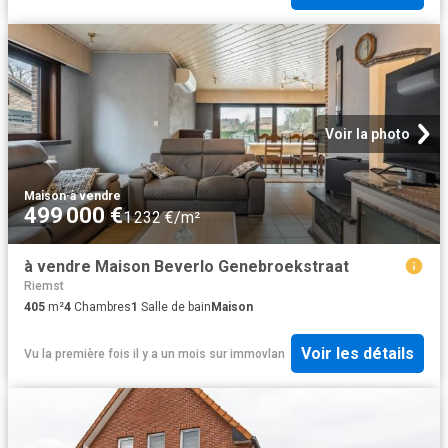
Voir la photo
Maison
·
à vendre
499 000 €
1 232 €/m²
à vendre Maison Beverlo Genebroekstraat
Riemst
405
m²
4
Chambres
1
Salle de bain
Maison
Voir les détails
Vu la première fois il y a un mois
sur
immovlan