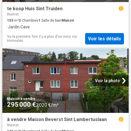
te koop Huis Sint Truiden
Riemst
153
m²
2
Chambres
1
Salle de bain
Maison
·
Jardin
·
Cave
Vu la première fois il y a plus d'un mois
sur
Voir les détails
Immovlan
Voir la photo
Maison
·
à vendre
295 000 €
2 020 €/m²
à vendre Maison Beverst Sint Lambertuslaan
Riemst