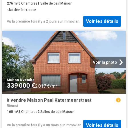
276
m²
5
Chambres
1
Salle de bain
Maison
·
Jardin
·
Terrasse
Voir les détails
Vu la première fois il y a 2 jours
sur
Immovlan
Voir la photo
Maison
·
à vendre
339 000 €
2 017 €/m²
à vendre Maison Paal Katermeerstraat
Riemst
168
m²
3
Chambres
2
Salles de bain
Maison
Voir les détails
Vu la première fois il y a un mois
sur
immovlan