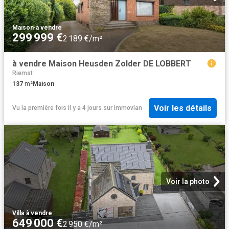
Maison
·
à vendre
299 999 €
2 189 €/m²
à vendre Maison Heusden Zolder DE LOBBERT
Riemst
137
m²
Maison
Voir les détails
Vu la première fois il y a 4 jours
sur
immovlan
Voir la photo
Villa
·
à vendre
649 000 €
2 950 €/m²