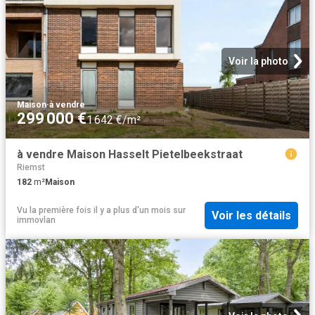
Voir la photo
Maison
·
à vendre
299 000 €
1 642 €/m²
à vendre Maison Hasselt Pietelbeekstraat
Riemst
182
m²
Maison
Vu la première fois il y a plus d'un mois
sur
Voir les détails
immovlan