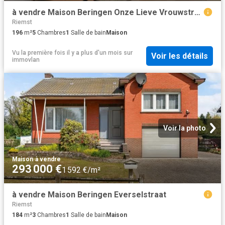
à vendre Maison Beringen Onze Lieve Vrouwstraat
Riemst
196
m²
5
Chambres
1
Salle de bain
Maison
Vu la première fois il y a plus d'un mois
sur
Voir les détails
immovlan
Voir la photo
Maison
·
à vendre
293 000 €
1 592 €/m²
à vendre Maison Beringen Everselstraat
Riemst
184
m²
3
Chambres
1
Salle de bain
Maison