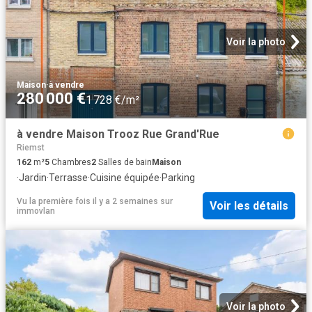
Voir la photo
Maison
·
à vendre
280 000 €
1 728 €/m²
à vendre Maison Trooz Rue Grand'Rue
Riemst
162
m²
5
Chambres
2
Salles de bain
Maison
·
Jardin
·
Terrasse
·
Cuisine équipée
·
Parking
Vu la première fois il y a 2 semaines
sur
Voir les détails
immovlan
Voir la photo