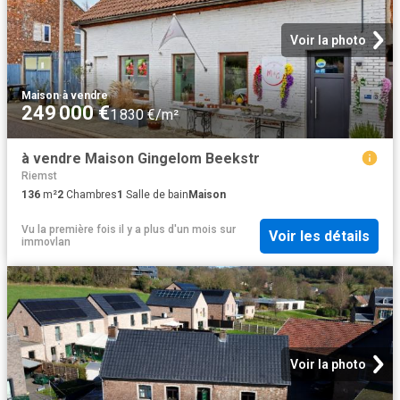
Voir la photo
Maison
·
à vendre
249 000 €
1 830 €/m²
à vendre Maison Gingelom Beekstr
Riemst
136
m²
2
Chambres
1
Salle de bain
Maison
Vu la première fois il y a plus d'un mois
sur
Voir les détails
immovlan
Voir la photo