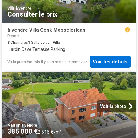
Villa
·
à vendre
Consulter le prix
à vendre Villa Genk Mosselerlaan
Riemst
3
Chambres
1
Salle de bain
Villa
·
Jardin
·
Cave
·
Terrasse
·
Parking
Voir les détails
Vu la première fois il y a un mois
sur
immovlan
Voir la photo
Maison
·
à vendre
385 000 €
2 516 €/m²