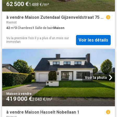
62 500 €
1 488 €/m²
à vendre Maison Zutendaal Gijzenveldstraat 75 445
Riemst
42
m²
3
Chambres
1
Salle de bain
Maison
Vu la première fois il y a plus d'un mois
sur
Voir les détails
immovlan
Voir la photo
Maison
·
à vendre
419 000 €
2 043 €/m²
à vendre Maison Hasselt Nobellaan 1