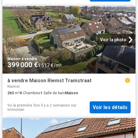
Voir la photo
Maison
·
à vendre
399 000 €
1 517 €/m²
à vendre Maison Riemst Tramstraat
Riemst
263
m²
4
Chambres
1
Salle de bain
Maison
Vu la première fois il y a 2 semaines
sur
Voir les détails
immovlan