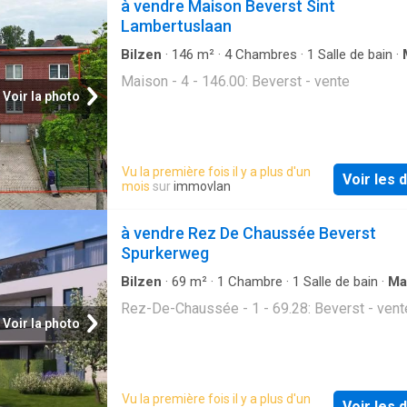
à vendre Maison Beverst Sint
Lambertuslaan
Bilzen
·
146
m²
·
4
Chambres
·
1
Salle de bain
·
Maison - 4 - 146.00: Beverst - vente
Voir la photo
Vu la première fois il y a plus d'un
Voir les d
mois
sur
immovlan
à vendre Rez De Chaussée Beverst
Spurkerweg
Bilzen
·
69
m²
·
1
Chambre
·
1
Salle de bain
·
Ma
Rez-De-Chaussée - 1 - 69.28: Beverst - vent
Voir la photo
Vu la première fois il y a plus d'un
Voir les d