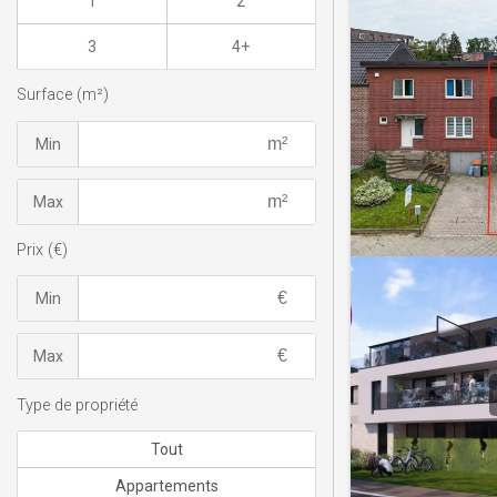
1
2
3
4+
Surface (m²)
Min
Max
Prix (€)
Min
Max
Type de propriété
Tout
Appartements