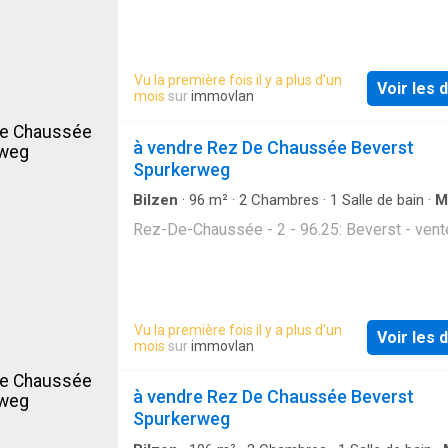
Vu la première fois il y a plus d'un
Voir les d
mois
sur
immovlan
à vendre Rez De Chaussée Beverst
Spurkerweg
Bilzen
·
96
m²
·
2
Chambres
·
1
Salle de bain
·
M
Rez-De-Chaussée - 2 - 96.25: Beverst - vent
Vu la première fois il y a plus d'un
Voir les d
mois
sur
immovlan
à vendre Rez De Chaussée Beverst
Spurkerweg