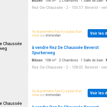
Bilzen
·
106
m²
·
2
Chambres
·
1
Salle de bain
·
Rez-De-Chaussée - 2 - 105.57: Beverst - ve
Vu la première fois il y a plus d'un
Voir les d
mois
sur
immovlan
à vendre Rez De Chaussée Beverst
Spurkerweg
Bilzen
·
108
m²
·
2
Chambres
·
1
Salle de bain
·
Rez-De-Chaussée - 2 - 108.02: Beverst - ve
Vu la première fois il y a plus d'un
Voir les d
mois
sur
immovlan