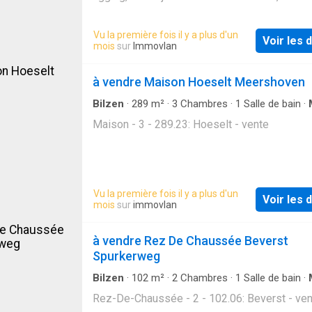
deze unieke nieuwbouwwoning waar architect
ruimte en luxe perfect samenkomen. Bij het 
Vu la première fois il y a plus d'un
Voir les d
van de woning word je verwelkomd in een ru
mois
sur
Immovlan
inkomhal met gastentoilet. De lichtrijke leefr
met indrukwekkende vide creëert een open 
à vendre Maison Hoeselt Meershoven
luchtig gevoel en biedt een prachtig zicht op 
Aansluitend bevindt zich een praktische bergi
Bilzen
·
289
m²
·
3
Chambres
·
1
Salle de bain
·
de stijlvolle, zwevende trap bereik je het nive
Maison - 3 - 289.23: Hoeselt - vente
waar de moderne keuken en eetruimte zich
bevinden. Deze staan in directe verbinding m
tuin, wat zorgt voor een aangename woonbel
Daarnaast is er een aparte bureauruimte, idea
Vu la première fois il y a plus d'un
een vrij beroep of thuiswerk, aangevuld met e
Voir les d
mois
sur
immovlan
bergruimte. Op de eerste verdieping bevinde
drie volwaardige slaapkamers. De master b
à vendre Rez De Chaussée Beverst
beschikt over een dressing en een gezellig t
Spurkerweg
aan de voorzijde. Verder vind je hier een ele
badk
Bilzen
·
102
m²
·
2
Chambres
·
1
Salle de bain
·
Rez-De-Chaussée - 2 - 102.06: Beverst - ve