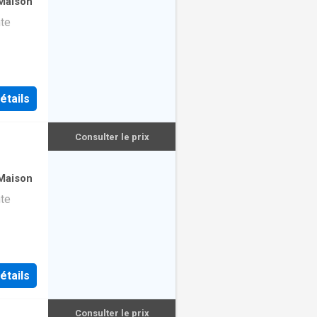
Maison
nte
étails
Consulter le prix
Maison
nte
étails
Consulter le prix