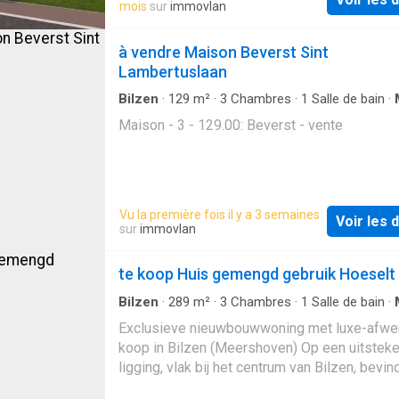
mois
sur
immovlan
à vendre Maison Beverst Sint
Lambertuslaan
Bilzen
·
129
m²
·
3
Chambres
·
1
Salle de bain
·
Maison - 3 - 129.00: Beverst - vente
Vu la première fois il y a 3 semaines
Voir les d
sur
immovlan
te koop Huis gemengd gebruik Hoeselt
Bilzen
·
289
m²
·
3
Chambres
·
1
Salle de bain
·
Jardin
·
Terrasse
Exclusieve nieuwbouwwoning met luxe-afwer
koop in Bilzen (Meershoven) Op een uitstek
ligging, vlak bij het centrum van Bilzen, bevin
deze unieke nieuwbouwwoning waar architect