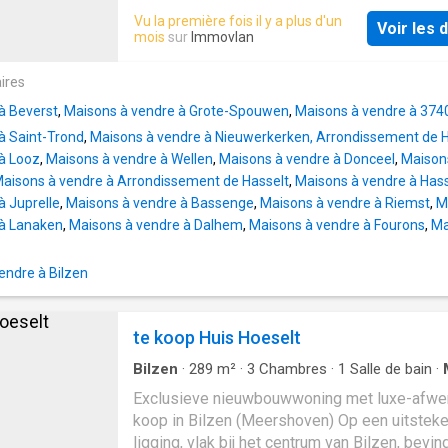
ruimte en luxe perfect samenkomen. Bij het 
Vu la première fois il y a plus d'un
Voir les d
van de woning word je verwelkomd in een ru
mois
sur
Immovlan
inkomhal met gastentoilet. De lichtrijke leefr
met indrukwekkende vide creëert een open 
ires
luchtig gevoel en biedt een prachtig zicht op 
à Beverst
,
Maisons à vendre à Grote-Spouwen
,
Maisons à vendre à 374
Aansluitend bevindt zich een praktische bergi
à Saint-Trond
,
Maisons à vendre à Nieuwerkerken, Arrondissement de H
de stijlvolle, zwevende trap bereik je het nive
à Looz
,
Maisons à vendre à Wellen
,
Maisons à vendre à Donceel
,
Maisons
waar de moderne keuken en eetruimte zich
aisons à vendre à Arrondissement de Hasselt
,
Maisons à vendre à Hass
bevinden. Deze staan in directe verbinding m
à Juprelle
,
Maisons à vendre à Bassenge
,
Maisons à vendre à Riemst
,
M
tuin, wat zorgt voor een aangename woonbel
 à Lanaken
,
Maisons à vendre à Dalhem
,
Maisons à vendre à Fourons
,
Ma
Daarnaast is er een aparte bureauruimte, idea
een vrij beroep of thuiswerk, aangevuld met e
bergruimte. Op de eerste verdieping bevinde
ndre à Bilzen
drie volwaardige slaapkamers. De master b
beschikt over een dressing en een gezellig t
te koop Huis Hoeselt
aan de voorzijde. Verder vind je hier een ele
badk
Bilzen
·
289
m²
·
3
Chambres
·
1
Salle de bain
·
Jardin
·
Terrasse
Exclusieve nieuwbouwwoning met luxe-afwer
koop in Bilzen (Meershoven) Op een uitstek
ligging, vlak bij het centrum van Bilzen, bevin