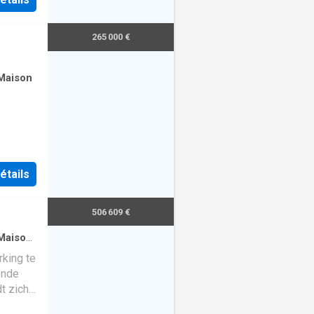
265 000 €
Maison
étails
506 609 €
Maison
·
king te
ende
dt zich
uur,