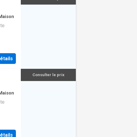
Maison
nte
étails
Consulter le prix
Maison
nte
étails