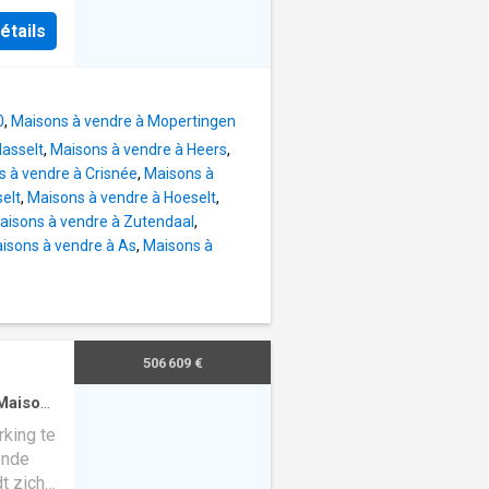
betreden
étails
ime
uimte
en
de tuin.
0
,
Maisons à vendre à Mopertingen
ng. Via
asselt
,
Maisons à vendre à Heers
,
au -1,
 à vendre à Crisnée
,
Maisons à
elt
,
Maisons à vendre à Hoeselt
,
et de
aisons à vendre à Zutendaal
,
eving.
isons à vendre à As
,
Maisons à
al voor
xtra
n zich
edroom
erras
506 609 €
gante
Maison
·
king te
ende
dt zich