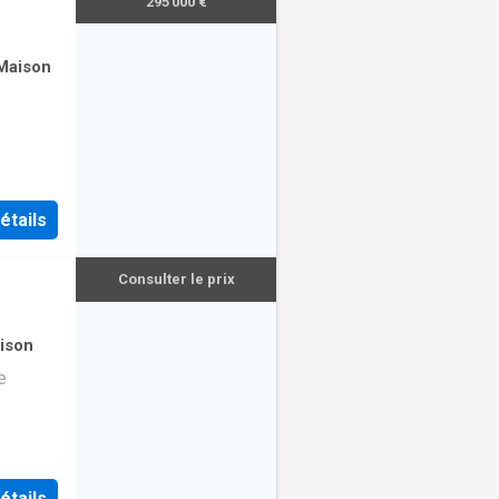
295 000 €
Maison
étails
Consulter le prix
ison
e
étails