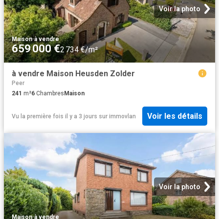
Voir la photo
Maison
·
à vendre
659 000 €
2 734 €/m²
à vendre Maison Heusden Zolder
Peer
241
m²
6
Chambres
Maison
Voir les détails
Vu la première fois il y a 3 jours
sur
immovlan
Voir la photo
Maison
·
à vendre