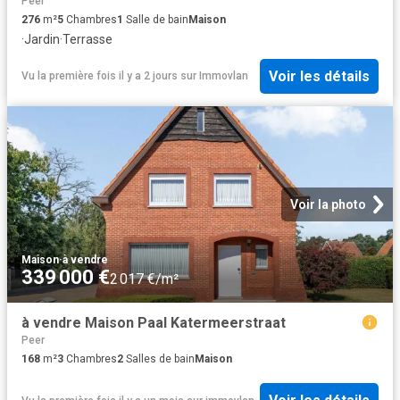
Peer
276
m²
5
Chambres
1
Salle de bain
Maison
·
Jardin
·
Terrasse
Voir les détails
Vu la première fois il y a 2 jours
sur
Immovlan
Voir la photo
Maison
·
à vendre
339 000 €
2 017 €/m²
à vendre Maison Paal Katermeerstraat
Peer
168
m²
3
Chambres
2
Salles de bain
Maison