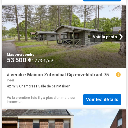
Voir la photo
Maison
·
à vendre
53 500 €
1 273 €/m²
à vendre Maison Zutendaal Gijzenveldstraat 75 404
Peer
42
m²
3
Chambres
1
Salle de bain
Maison
Vu la première fois il y a plus d'un mois
sur
Voir les détails
immovlan