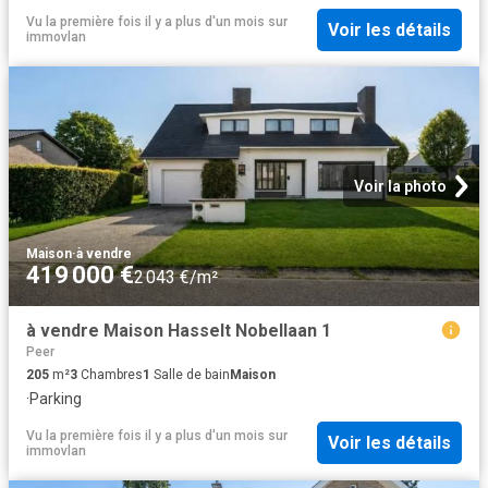
Vu la première fois il y a plus d'un mois
sur
Voir les détails
immovlan
Voir la photo
Maison
·
à vendre
419 000 €
2 043 €/m²
à vendre Maison Hasselt Nobellaan 1
Peer
205
m²
3
Chambres
1
Salle de bain
Maison
·
Parking
Vu la première fois il y a plus d'un mois
sur
Voir les détails
immovlan