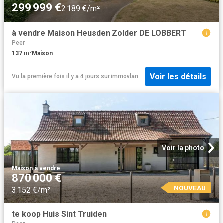
299 999 €
2 189 €/m²
à vendre Maison Heusden Zolder DE LOBBERT
Peer
137
m²
Maison
Voir les détails
Vu la première fois il y a 4 jours
sur
immovlan
Voir la photo
Maison
·
à vendre
870 000 €
NOUVEAU
3 152 €/m²
te koop Huis Sint Truiden