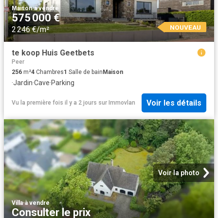
Maison
·
à vendre
575 000 €
NOUVEAU
2 246 €/m²
te koop Huis Geetbets
Peer
256
m²
4
Chambres
1
Salle de bain
Maison
·
Jardin
·
Cave
·
Parking
Voir les détails
Vu la première fois il y a 2 jours
sur
Immovlan
Voir la photo
Villa
·
à vendre
Consulter le prix