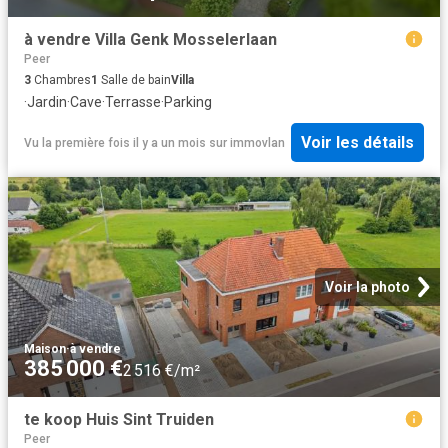
à vendre Villa Genk Mosselerlaan
Peer
3
Chambres
1
Salle de bain
Villa
·
Jardin
·
Cave
·
Terrasse
·
Parking
Voir les détails
Vu la première fois il y a un mois
sur
immovlan
Voir la photo
Maison
·
à vendre
385 000 €
2 516 €/m²
te koop Huis Sint Truiden
Peer