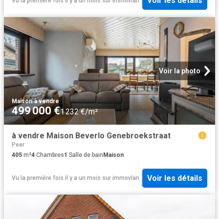
Voir les détails
Vu la première fois il y a un mois
sur
immovlan
Voir la photo
Maison
·
à vendre
499 000 €
1 232 €/m²
à vendre Maison Beverlo Genebroekstraat
Peer
405
m²
4
Chambres
1
Salle de bain
Maison
Voir les détails
Vu la première fois il y a un mois
sur
immovlan