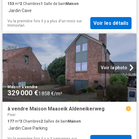
153
m²
2
Chambres
1
Salle de bain
Maison
·
Jardin
·
Cave
Vu la première fois il y a plus d'un mois
sur
Voir les détails
Immovlan
Voir la photo
Maison
·
à vendre
329 000 €
1 858 €/m²
à vendre Maison Maaseik Aldeneikerweg
Peer
177
m²
3
Chambres
2
Salles de bain
Maison
·
Jardin
·
Cave
·
Parking
Vu la première fois il y a 3 semaines
sur