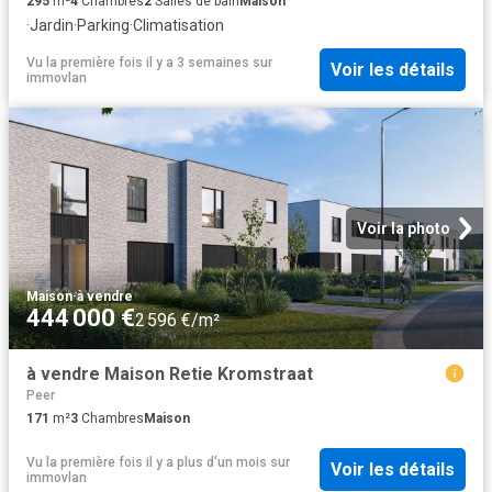
295
m²
4
Chambres
2
Salles de bain
Maison
·
Jardin
·
Parking
·
Climatisation
Vu la première fois il y a 3 semaines
sur
Voir les détails
immovlan
Voir la photo
Maison
·
à vendre
444 000 €
2 596 €/m²
à vendre Maison Retie Kromstraat
Peer
171
m²
3
Chambres
Maison
Vu la première fois il y a plus d'un mois
sur
Voir les détails
immovlan