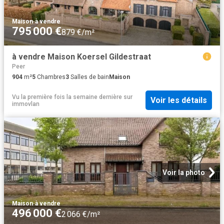
Maison
·
à vendre
795 000 €
879 €/m²
à vendre Maison Koersel Gildestraat
Peer
904
m²
5
Chambres
3
Salles de bain
Maison
Vu la première fois la semaine dernière
sur
Voir les détails
immovlan
Voir la photo
Maison
·
à vendre
496 000 €
2 066 €/m²