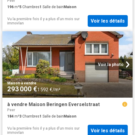
Peer
196
m²
5
Chambres
1
Salle de bain
Maison
Vu la première fois il y a plus d'un mois
sur
Voir les détails
immovlan
Voir la photo
Maison
·
à vendre
293 000 €
1 592 €/m²
à vendre Maison Beringen Everselstraat
Peer
184
m²
3
Chambres
1
Salle de bain
Maison
Vu la première fois il y a plus d'un mois
sur
Voir les détails
immovlan