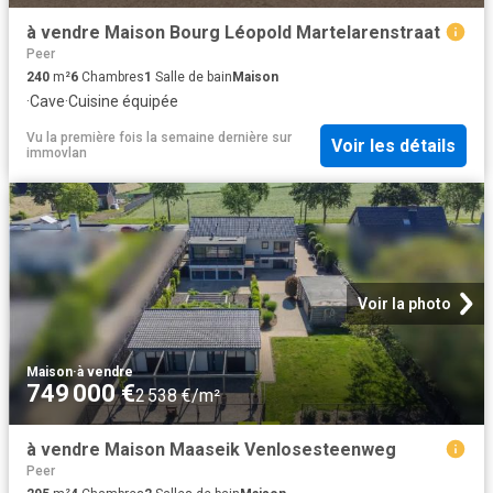
à vendre Maison Bourg Léopold Martelarenstraat
Peer
240
m²
6
Chambres
1
Salle de bain
Maison
·
Cave
·
Cuisine équipée
Vu la première fois la semaine dernière
sur
Voir les détails
immovlan
Voir la photo
Maison
·
à vendre
749 000 €
2 538 €/m²
à vendre Maison Maaseik Venlosesteenweg
Peer