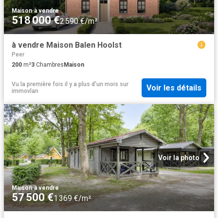
Maison
·
à vendre
518 000 €
2 590 €/m²
à vendre Maison Balen Hoolst
Peer
200
m²
3
Chambres
Maison
Vu la première fois il y a plus d'un mois
sur
Voir les détails
immovlan
Voir la photo
Maison
·
à vendre
57 500 €
1 369 €/m²