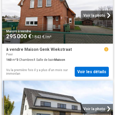
Voir la photo
Maison
·
à vendre
295 000 €
1 843 €/m²
à vendre Maison Genk Wiekstraat
Peer
160
m²
3
Chambres
1
Salle de bain
Maison
Vu la première fois il y a plus d'un mois
sur
Voir les détails
immovlan
Voir la photo