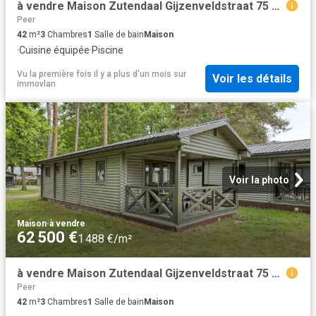
à vendre Maison Zutendaal Gijzenveldstraat 75 434
Peer
42
m²
3
Chambres
1
Salle de bain
Maison
·
Cuisine équipée
·
Piscine
Vu la première fois il y a plus d'un mois
sur
Voir les détails
immovlan
Voir la photo
Maison
·
à vendre
62 500 €
1 488 €/m²
à vendre Maison Zutendaal Gijzenveldstraat 75 445
Peer
42
m²
3
Chambres
1
Salle de bain
Maison