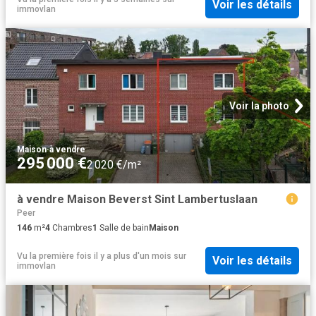
Voir les détails
immovlan
Voir la photo
Maison
·
à vendre
295 000 €
2 020 €/m²
à vendre Maison Beverst Sint Lambertuslaan
Peer
146
m²
4
Chambres
1
Salle de bain
Maison
Vu la première fois il y a plus d'un mois
sur
Voir les détails
immovlan