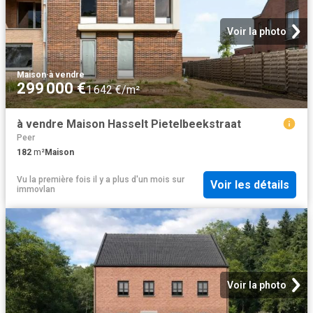
Voir la photo
Maison
·
à vendre
299 000 €
1 642 €/m²
à vendre Maison Hasselt Pietelbeekstraat
Peer
182
m²
Maison
Vu la première fois il y a plus d'un mois
sur
Voir les détails
immovlan
Voir la photo