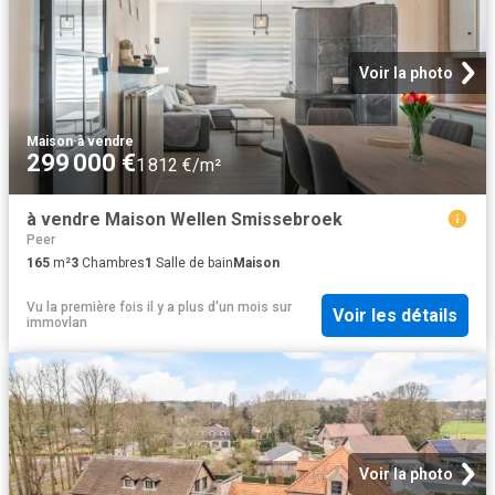
Voir la photo
Maison
·
à vendre
299 000 €
1 812 €/m²
à vendre Maison Wellen Smissebroek
Peer
165
m²
3
Chambres
1
Salle de bain
Maison
Vu la première fois il y a plus d'un mois
sur
Voir les détails
immovlan
Voir la photo