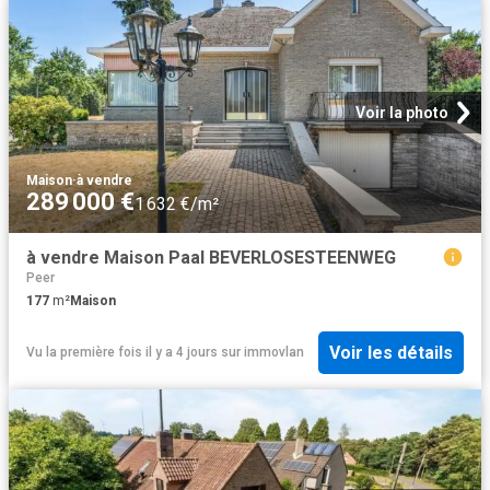
Voir la photo
Maison
·
à vendre
289 000 €
1 632 €/m²
à vendre Maison Paal BEVERLOSESTEENWEG
Peer
177
m²
Maison
Voir les détails
Vu la première fois il y a 4 jours
sur
immovlan