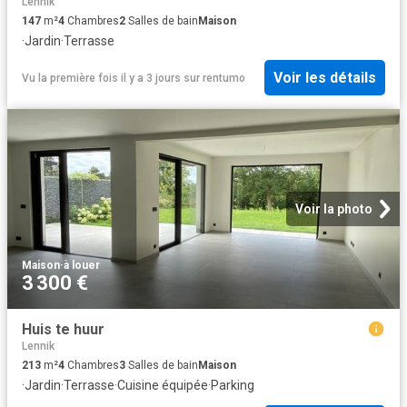
Lennik
147
m²
4
Chambres
2
Salles de bain
Maison
·
Jardin
·
Terrasse
Voir les détails
Vu la première fois il y a 3 jours
sur
rentumo
Voir la photo
Maison
·
à louer
3 300 €
Huis te huur
Lennik
213
m²
4
Chambres
3
Salles de bain
Maison
·
Jardin
·
Terrasse
·
Cuisine équipée
·
Parking