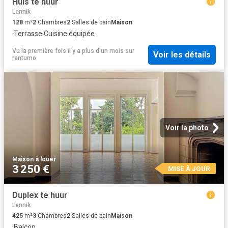
Huis te huur
Lennik
128
m²
2
Chambres
2
Salles de bain
Maison
·
Terrasse
·
Cuisine équipée
Vu la première fois il y a plus d'un mois
sur
Voir les détails
rentumo
Voir la photo
Maison
·
à louer
3 250 €
MISE À JOUR
Duplex te huur
Lennik
425
m²
3
Chambres
2
Salles de bain
Maison
·
Balcon