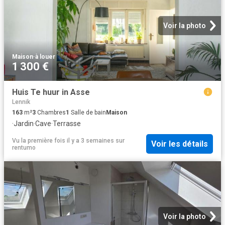
Voir la photo
Maison
·
à louer
1 300 €
Huis Te huur in Asse
Lennik
163
m²
3
Chambres
1
Salle de bain
Maison
·
Jardin
·
Cave
·
Terrasse
Vu la première fois il y a 3 semaines
sur
Voir les détails
rentumo
Voir la photo