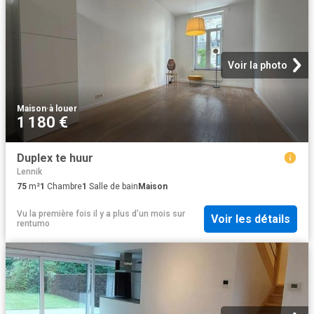
Voir la photo
Maison
·
à louer
1 180 €
Duplex te huur
Lennik
75
m²
1
Chambre
1
Salle de bain
Maison
Vu la première fois il y a plus d'un mois
sur
Voir les détails
rentumo