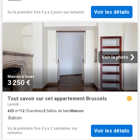
Voir les détails
Vu la première fois il y a 2 jours
sur
rentumo
Voir la photo
Maison
·
à louer
3 250 €
Tout savoir sur cet appartement Brussels
Lennik
425
m²
12
Chambres
2
Salles de bain
Maison
·
Balcon
Vu la première fois il y a 2 semaines
sur
Voir les détails
rentumo