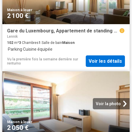
Maison
·
à louer
2 100 €
Gare du Luxembourg, Appartement de standing au rez de chaussée, 3 chambres meublé
Lennik
102
m²
3
Chambres
1
Salle de bain
Maison
·
Parking
·
Cuisine équipée
Vu la première fois la semaine dernière
sur
Voir les détails
rentumo
Voir la photo
Maison
·
à louer
2 050 €