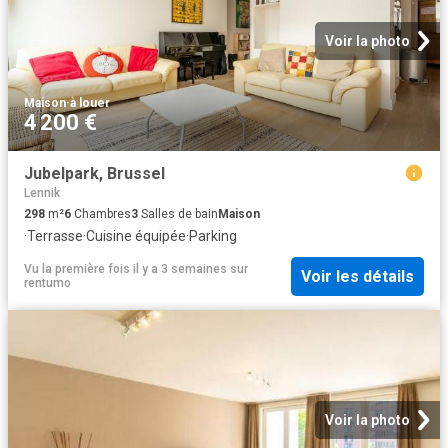
Voir la photo
Maison
·
à louer
4 200 €
Jubelpark, Brussel
Lennik
298
m²
6
Chambres
3
Salles de bain
Maison
·
Terrasse
·
Cuisine équipée
·
Parking
Vu la première fois il y a 3 semaines
sur
Voir les détails
rentumo
Voir la photo