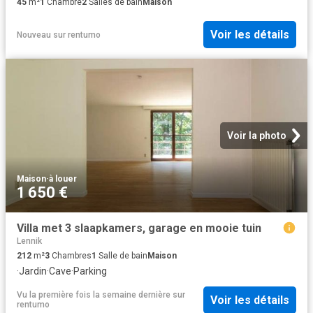
45
m²
1
Chambre
2
Salles de bain
Maison
Voir les détails
Nouveau
sur
rentumo
Voir la photo
Maison
·
à louer
1 650 €
Villa met 3 slaapkamers, garage en mooie tuin
Lennik
212
m²
3
Chambres
1
Salle de bain
Maison
·
Jardin
·
Cave
·
Parking
Vu la première fois la semaine dernière
sur
Voir les détails
rentumo