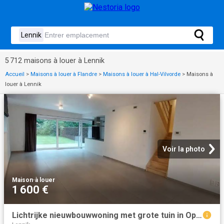
5 712 maisons à louer à Lennik
Accueil
>
Maisons à louer à Flandre
>
Maisons à louer à Hal-Vilvorde
>
Maisons à
louer à Lennik
Voir la photo
Maison
·
à louer
1 600 €
Lichtrijke nieuwbouwwoning met grote tuin in Opwijk!