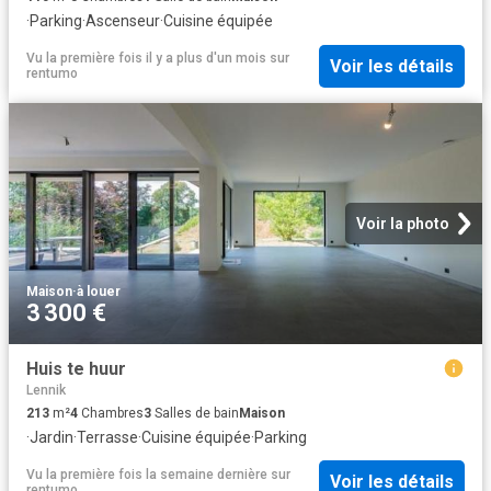
·
Parking
·
Ascenseur
·
Cuisine équipée
Vu la première fois il y a plus d'un mois
sur
Voir les détails
rentumo
Voir la photo
Maison
·
à louer
3 300 €
Huis te huur
Lennik
213
m²
4
Chambres
3
Salles de bain
Maison
·
Jardin
·
Terrasse
·
Cuisine équipée
·
Parking
Vu la première fois la semaine dernière
sur
Voir les détails
rentumo