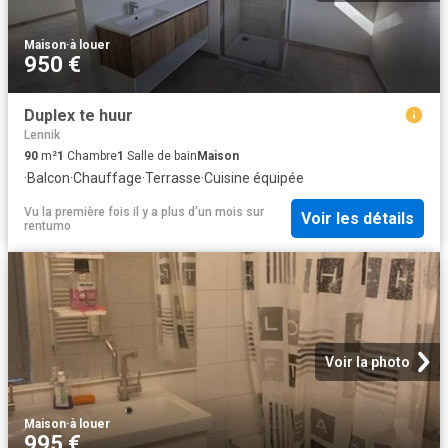
Maison
·
à louer
950 €
Duplex te huur
Lennik
90
m²
1
Chambre
1
Salle de bain
Maison
·
Balcon
·
Chauffage
·
Terrasse
·
Cuisine équipée
Vu la première fois il y a plus d'un mois
sur
Voir les détails
rentumo
Voir la photo
Maison
·
à louer
995 €