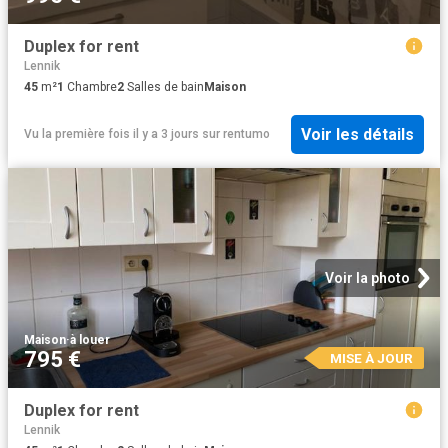
Duplex for rent
Lennik
45
m²
1
Chambre
2
Salles de bain
Maison
Voir les détails
Vu la première fois il y a 3 jours
sur
rentumo
Voir la photo
Maison
·
à louer
795 €
MISE À JOUR
Duplex for rent
Lennik