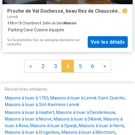
Proche de Val Duchesse, beau Rez de Chaussée meublé 3 chambres
Lennik
110
m²
3
Chambres
1
Salle de bain
Maison
·
Parking
·
Cave
·
Cuisine équipée
Vu la première fois la semaine dernière
sur
Voir les détails
rentumo
<
2
3
4
5
6
>
Recherches similaires
Maisons à louer à 1750
,
Maisons à louer à Lennik-Saint-Quentin
,
Maisons à louer à Sint-Kwintens-Lennik
Maisons à louer à Haaltert
,
Maisons à louer à Denderleeuw
,
Maisons à louer à Ninove
,
Maisons à louer à Dilbeek
,
Maisons à
louer à Asse
,
Maisons à louer à Opwijk
,
Maisons à louer à Herne
,
Maisons à louer à Drogenbos
,
Maisons à louer à Merchtem
,