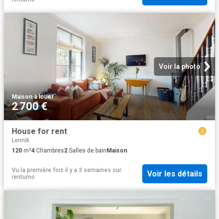
Voir la photo
Maison
·
à louer
2 700 €
House for rent
Lennik
120
m²
4
Chambres
2
Salles de bain
Maison
Vu la première fois il y a 3 semaines
sur
Voir les détails
rentumo