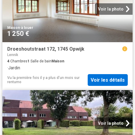
Voir la photo
Maison
·
à louer
1 250 €
Droeshoutstraat 172, 1745 Opwijk
Lennik
4
Chambres
1
Salle de bain
Maison
·
Jardin
Vu la première fois il y a plus d'un mois
sur
Voir les détails
rentumo
Voir la photo