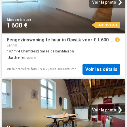
Voir la photo
Maison
·
à louer
1 600 €
NOUVEAU
Eengezinswoning te huur in Opwijk voor € 1.600 met 4 slaapkamers
Lennik
147
m²
4
Chambres
2
Salles de bain
Maison
·
Jardin
·
Terrasse
Voir les détails
Vu la première fois il y a 2 jours
sur
rentumo
Voir la photo