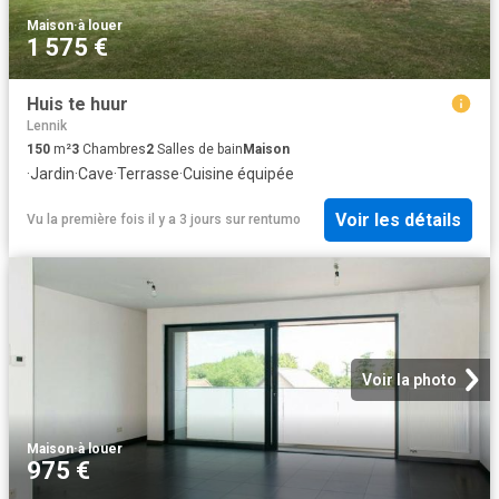
Maison
·
à louer
1 575 €
Huis te huur
Lennik
150
m²
3
Chambres
2
Salles de bain
Maison
·
Jardin
·
Cave
·
Terrasse
·
Cuisine équipée
Voir les détails
Vu la première fois il y a 3 jours
sur
rentumo
Voir la photo
Maison
·
à louer
975 €