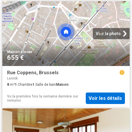
Voir la photo
Maison
·
à louer
655 €
Rue Coppens, Brussels
Lennik
8
m²
1
Chambre
1
Salle de bain
Maison
Vu la première fois la semaine dernière
sur
Voir les détails
rentumo