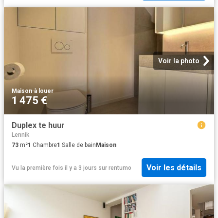
Voir la photo
Maison
·
à louer
1 475 €
Duplex te huur
Lennik
73
m²
1
Chambre
1
Salle de bain
Maison
Voir les détails
Vu la première fois il y a 3 jours
sur
rentumo