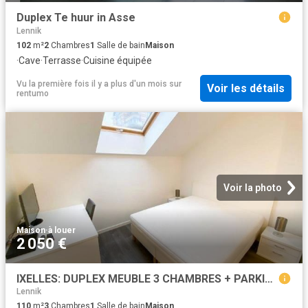
Duplex Te huur in Asse
Lennik
102
m²
2
Chambres
1
Salle de bain
Maison
·
Cave
·
Terrasse
·
Cuisine équipée
Vu la première fois il y a plus d'un mois
sur
Voir les détails
rentumo
Voir la photo
Maison
·
à louer
2 050 €
IXELLES: DUPLEX MEUBLE 3 CHAMBRES + PARKING Ixelles
Lennik
110
m²
3
Chambres
1
Salle de bain
Maison