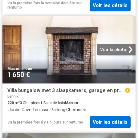
Vu la première fois la semaine dernière
sur
Voir les détails
rentumo
Voir la photo
Maison
·
à louer
1 650 €
Villa bungalow met 3 slaapkamers, garage en prachtige tuin/uitzicht
Lennik
220
m²
3
Chambres
1
Salle de bain
Maison
·
Jardin
·
Cave
·
Terrasse
·
Parking
·
Cheminée
Voir les détails
Vu la première fois il y a 4 jours
sur
rentumo