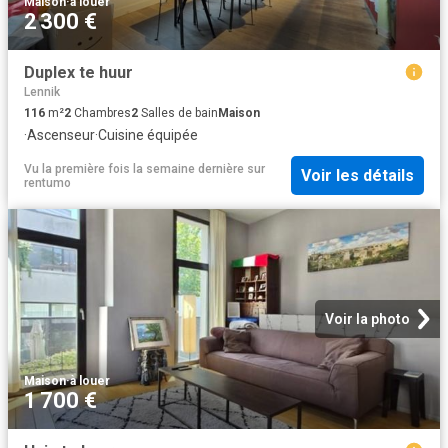
Maison
·
à louer
2 300 €
Duplex te huur
Lennik
116
m²
2
Chambres
2
Salles de bain
Maison
·
Ascenseur
·
Cuisine équipée
Vu la première fois la semaine dernière
sur
Voir les détails
rentumo
Voir la photo
Maison
·
à louer
1 700 €