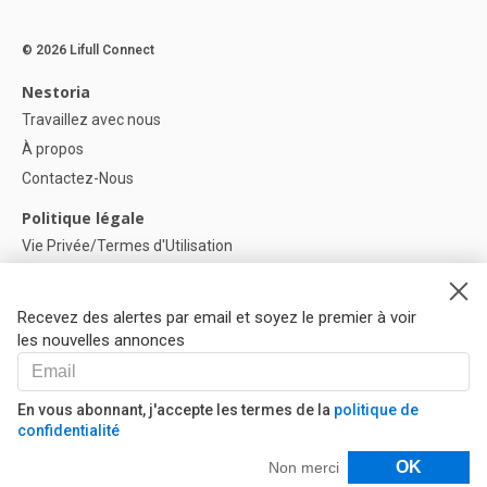
© 2026 Lifull Connect
Nestoria
Travaillez avec nous
À propos
Contactez-Nous
Politique légale
Vie Privée/Termes d'Utilisation
Politique de confidentialité
Politique de Cookies
Recevez des alertes par email et soyez le premier à voir
Paramètres des cookies
les nouvelles annonces
Aide
FAQ
En vous abonnant, j'accepte les termes de la
politique de
confidentialité
Nos Partenaires
Filtres
OK
Non merci