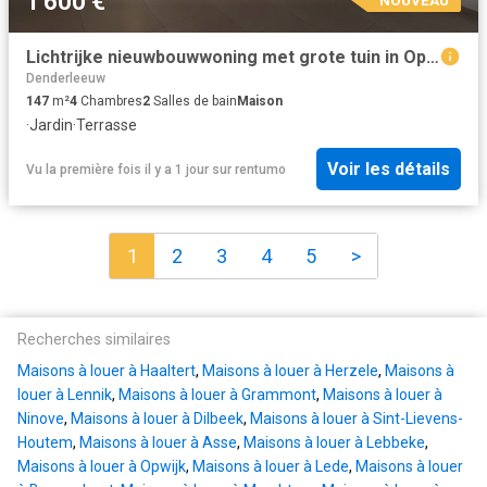
1 600 €
Lichtrijke nieuwbouwwoning met grote tuin in Opwijk!
Denderleeuw
147
m²
4
Chambres
2
Salles de bain
Maison
·
Jardin
·
Terrasse
Voir les détails
Vu la première fois il y a 1 jour
sur
rentumo
1
2
3
4
5
>
Recherches similaires
Maisons à louer à Haaltert
,
Maisons à louer à Herzele
,
Maisons à
louer à Lennik
,
Maisons à louer à Grammont
,
Maisons à louer à
Ninove
,
Maisons à louer à Dilbeek
,
Maisons à louer à Sint-Lievens-
Houtem
,
Maisons à louer à Asse
,
Maisons à louer à Lebbeke
,
Maisons à louer à Opwijk
,
Maisons à louer à Lede
,
Maisons à louer