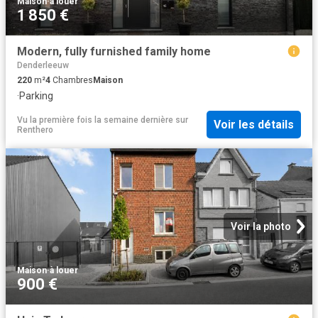
Maison
·
à louer
1 850 €
Modern, fully furnished family home
Denderleeuw
220
m²
4
Chambres
Maison
·
Parking
Vu la première fois la semaine dernière
sur
Voir les détails
Renthero
Voir la photo
Maison
·
à louer
900 €