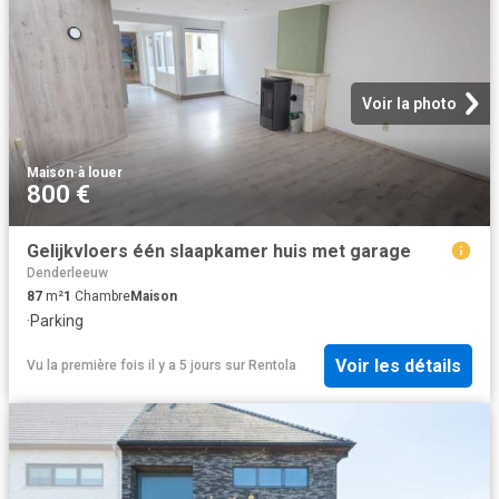
Voir la photo
Maison
·
à louer
800 €
Gelijkvloers één slaapkamer huis met garage
Denderleeuw
87
m²
1
Chambre
Maison
·
Parking
Voir les détails
Vu la première fois il y a 5 jours
sur
Rentola