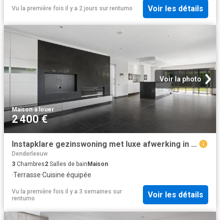
Voir les détails
Vu la première fois il y a 2 jours
sur
rentumo
Voir la photo
Maison
·
à louer
2 400 €
Instapklare gezinswoning met luxe afwerking in Denderleeuw
Denderleeuw
3
Chambres
2
Salles de bain
Maison
·
Terrasse
·
Cuisine équipée
Vu la première fois il y a 3 semaines
sur
Voir les détails
rentumo