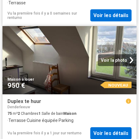
·
Terrasse
Vu la première fois il y a 0 semaines
sur
Voir les détails
rentumo
Voir la photo
Maison
·
à louer
950 €
NOUVEAU
Duplex te huur
Denderleeuw
75
m²
2
Chambres
1
Salle de bain
Maison
·
Terrasse
·
Cuisine équipée
·
Parking
Voir les détails
Vu la première fois il y a 1 jour
sur
rentumo