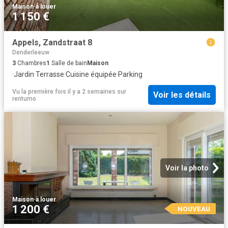
Maison
·
à louer
1 150 €
Appels, Zandstraat 8
Denderleeuw
3
Chambres
1
Salle de bain
Maison
·
Jardin
·
Terrasse
·
Cuisine équipée
·
Parking
Vu la première fois il y a 2 semaines
sur
Voir les détails
rentumo
Voir la photo
Maison
·
à louer
1 200 €
NOUVEAU