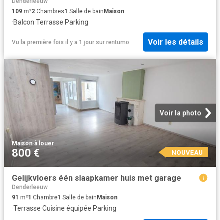
Denderleeuw
109
m²
2
Chambres
1
Salle de bain
Maison
·
Balcon
·
Terrasse
·
Parking
Voir les détails
Vu la première fois il y a 1 jour
sur
rentumo
Voir la photo
Maison
·
à louer
800 €
NOUVEAU
Gelijkvloers één slaapkamer huis met garage
Denderleeuw
91
m²
1
Chambre
1
Salle de bain
Maison
·
Terrasse
·
Cuisine équipée
·
Parking