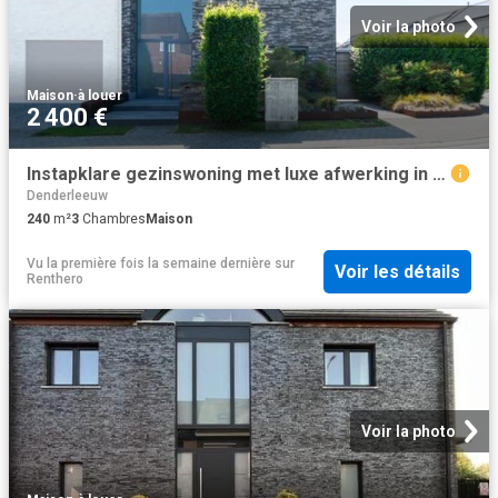
Voir la photo
Maison
·
à louer
2 400 €
Instapklare gezinswoning met luxe afwerking in Denderleeuw
Denderleeuw
240
m²
3
Chambres
Maison
Vu la première fois la semaine dernière
sur
Voir les détails
Renthero
Voir la photo