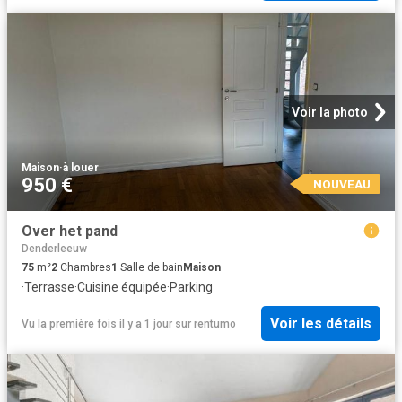
Voir la photo
Maison
·
à louer
950 €
NOUVEAU
Over het pand
Denderleeuw
75
m²
2
Chambres
1
Salle de bain
Maison
·
Terrasse
·
Cuisine équipée
·
Parking
Voir les détails
Vu la première fois il y a 1 jour
sur
rentumo