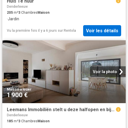
Huis Te huur
Denderleeuw
205
m²
3
Chambres
Maison
·
Jardin
Voir les détails
Vu la première fois il y a 6 jours
sur
Rentola
Voir la photo
Maison
·
à louer
1 900 €
Leemans Immobiliën stelt u deze halfopen en bijzonder gezell
Denderleeuw
185
m²
3
Chambres
Maison