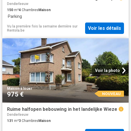
Denderleeuw
150
m²
4
Chambres
Maison
·
Parking
Vu la première fois la semaine dernière
sur
Voir les détails
Rentola.be
Voir la photo
Maison
·
à louer
975 €
NOUVEAU
Ruime halfopen bebouwing in het landelijke Wieze
Denderleeuw
131
m²
3
Chambres
Maison