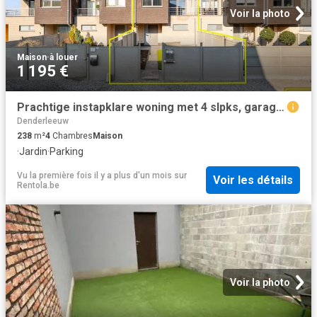
Voir la photo
Maison
·
à louer
1 195 €
Prachtige instapklare woning met 4 slpks, garage en tuin
Denderleeuw
238
m²
4
Chambres
Maison
·
Jardin
·
Parking
Vu la première fois il y a plus d'un mois
sur
Voir les détails
Rentola.be
Voir la photo