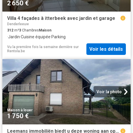
2 650 €
Villa 4 façades à itterbeek avec jardin et garage
Denderleeuw
312
m²
3
Chambres
Maison
·
Jardin
·
Cuisine équipée
·
Parking
Vu la première fois la semaine dernière
sur
Voir les détails
Rentola.be
Voir la photo
Maison
·
à louer
1 750 €
Leemans immobiliën biedt u deze woning aan op een centrale l