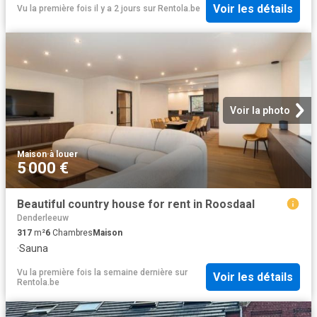
Voir les détails
Vu la première fois il y a 2 jours
sur
Rentola.be
Voir la photo
Maison
·
à louer
5 000 €
Beautiful country house for rent in Roosdaal
Denderleeuw
317
m²
6
Chambres
Maison
·
Sauna
Vu la première fois la semaine dernière
sur
Voir les détails
Rentola.be