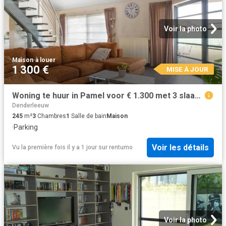
Voir la photo
Maison
·
à louer
1 300 €
MISE À JOUR
Woning te huur in Pamel voor € 1.300 met 3 slaapkamers
Denderleeuw
245
m²
3
Chambres
1
Salle de bain
Maison
·
Parking
Voir les détails
Vu la première fois il y a 1 jour
sur
rentumo
Voir la photo