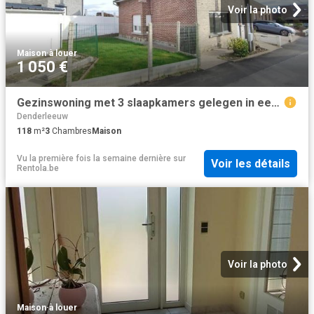
Voir la photo
Maison
·
à louer
1 050 €
Gezinswoning met 3 slaapkamers gelegen in een rustige str.
Denderleeuw
118
m²
3
Chambres
Maison
Vu la première fois la semaine dernière
sur
Voir les détails
Rentola.be
Voir la photo
Maison
·
à louer