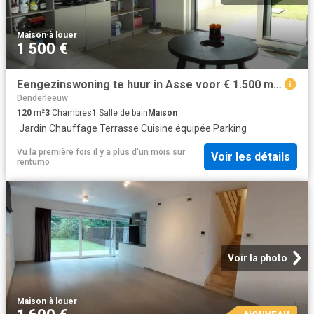
Maison
·
à louer
1 500 €
Eengezinswoning te huur in Asse voor € 1.500 met 3 slaapkamers
Denderleeuw
120
m²
3
Chambres
1
Salle de bain
Maison
·
Jardin
·
Chauffage
·
Terrasse
·
Cuisine équipée
·
Parking
Vu la première fois il y a plus d'un mois
sur
Voir les détails
rentumo
Voir la photo
Maison
·
à louer
NOUVEAU