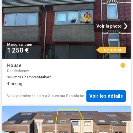
Voir la photo
Maison
·
à louer
1 250 €
NOUVEAU
House
Denderleeuw
188
m²
3
Chambres
Maison
·
Parking
Voir les détails
Vu la première fois il y a 2 jours
sur
Rentola.be