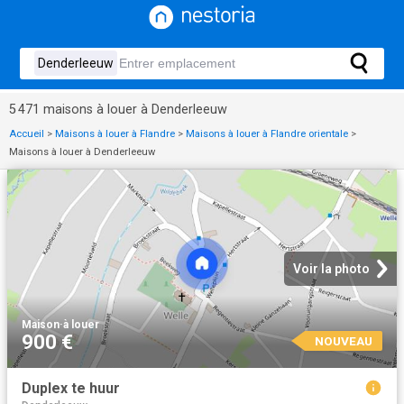
5 471 maisons à louer à Denderleeuw
Accueil
>
Maisons à louer à Flandre
>
Maisons à louer à Flandre orientale
>
Maisons à louer à Denderleeuw
Voir la photo
Maison
·
à louer
900 €
NOUVEAU
Duplex te huur