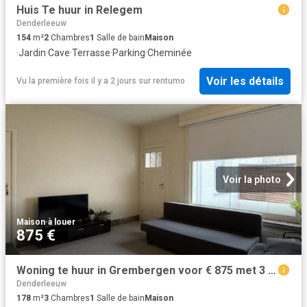
Huis Te huur in Relegem
Denderleeuw
154
m²
2
Chambres
1
Salle de bain
Maison
·
Jardin
·
Cave
·
Terrasse
·
Parking
·
Cheminée
Voir les détails
Vu la première fois il y a 2 jours
sur
rentumo
Voir la photo
Maison
·
à louer
875 €
Woning te huur in Grembergen voor € 875 met 3 slaapkamers
Denderleeuw
178
m²
3
Chambres
1
Salle de bain
Maison