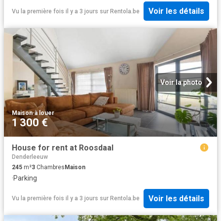
Voir les détails
Vu la première fois il y a 3 jours
sur
Rentola.be
Voir la photo
Maison
·
à louer
1 300 €
House for rent at Roosdaal
Denderleeuw
245
m²
3
Chambres
Maison
·
Parking
Voir les détails
Vu la première fois il y a 3 jours
sur
Rentola.be