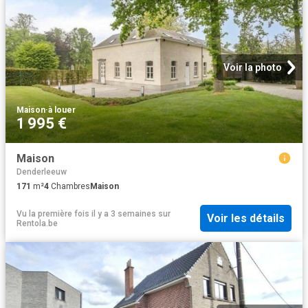
Voir la photo
Maison
·
à louer
1 995 €
Maison
Denderleeuw
171
m²
4
Chambres
Maison
Vu la première fois il y a 3 semaines
sur
Voir les détails
Rentola.be