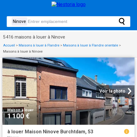
5 416 maisons à louer à Ninove
Accueil
>
Maisons à louer à Flandre
>
Maisons à louer à Flandre orientale
>
Maisons à louer à Ninove
Voir la photo
Maison
·
à louer
1 100 €
à louer Maison Ninove Burchtdam, 53