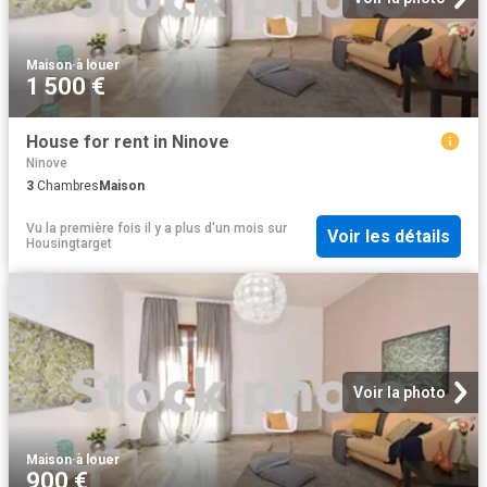
Maison
·
à louer
1 500 €
House for rent in Ninove
Ninove
3
Chambres
Maison
Vu la première fois il y a plus d'un mois
sur
Voir les détails
Housingtarget
Voir la photo
Maison
·
à louer
900 €