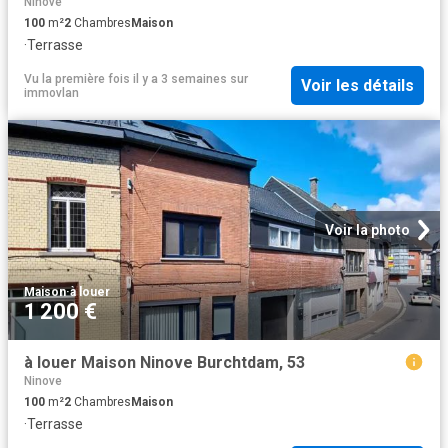
Ninove
100
m²
2
Chambres
Maison
·
Terrasse
Vu la première fois il y a 3 semaines
sur
Voir les détails
immovlan
Voir la photo
Maison
·
à louer
1 200 €
à louer Maison Ninove Burchtdam, 53
Ninove
100
m²
2
Chambres
Maison
·
Terrasse