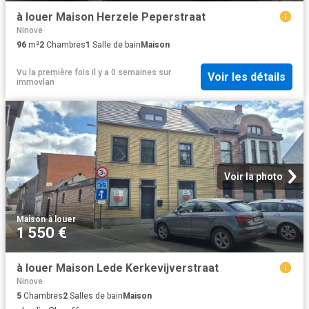
à louer Maison Herzele Peperstraat
Ninove
96
m²
2
Chambres
1
Salle de bain
Maison
Vu la première fois il y a 0 semaines
sur
Voir les détails
immovlan
Voir la photo
Maison
·
à louer
1 550 €
à louer Maison Lede Kerkevijverstraat
Ninove
5
Chambres
2
Salles de bain
Maison