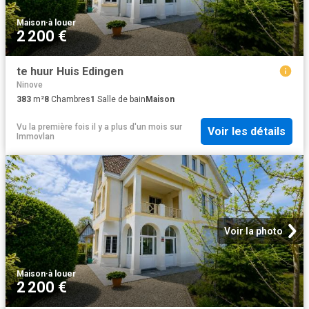
Maison
·
à louer
2 200 €
te huur Huis Edingen
Ninove
383
m²
8
Chambres
1
Salle de bain
Maison
Vu la première fois il y a plus d'un mois
sur
Voir les détails
Immovlan
Voir la photo
Maison
·
à louer
2 200 €