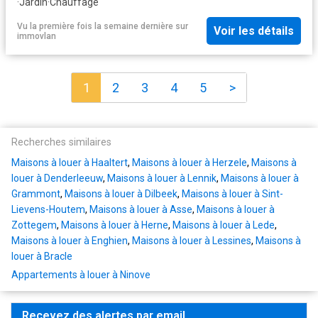
·
Jardin
·
Chauffage
Vu la première fois la semaine dernière
sur
Voir les détails
immovlan
1
2
3
4
5
>
Recherches similaires
Maisons à louer à Haaltert
,
Maisons à louer à Herzele
,
Maisons à
louer à Denderleeuw
,
Maisons à louer à Lennik
,
Maisons à louer à
Grammont
,
Maisons à louer à Dilbeek
,
Maisons à louer à Sint-
Lievens-Houtem
,
Maisons à louer à Asse
,
Maisons à louer à
Zottegem
,
Maisons à louer à Herne
,
Maisons à louer à Lede
,
Maisons à louer à Enghien
,
Maisons à louer à Lessines
,
Maisons à
louer à Bracle
Appartements à louer à Ninove
Recevez des alertes par email