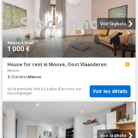
Voir la photo
Maison
·
à louer
1 000 €
House for rent in Ninove, Oost Vlaanderen
Ninove
2
Chambres
Maison
Vu la première fois il y a plus d'un mois
sur
Voir les détails
Housingtarget
Voir la photo