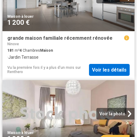
Maison
·
à louer
1 200 €
grande maison familiale récemment rénovée
Ninove
181
m²
4
Chambres
Maison
·
Jardin
·
Terrasse
Vu la première fois il y a plus d'un mois
sur
Voir les détails
Renthero
Voir la photo
Maison
·
à louer