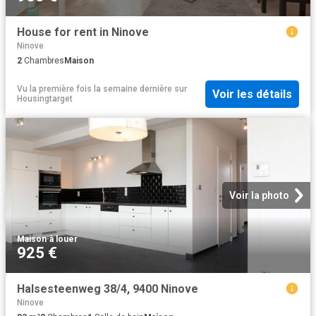
House for rent in Ninove
Ninove
2
Chambres
Maison
Vu la première fois la semaine dernière
sur
Voir les détails
Housingtarget
Voir la photo
Maison
·
à louer
925 €
Halsesteenweg 38/4, 9400 Ninove
Ninove