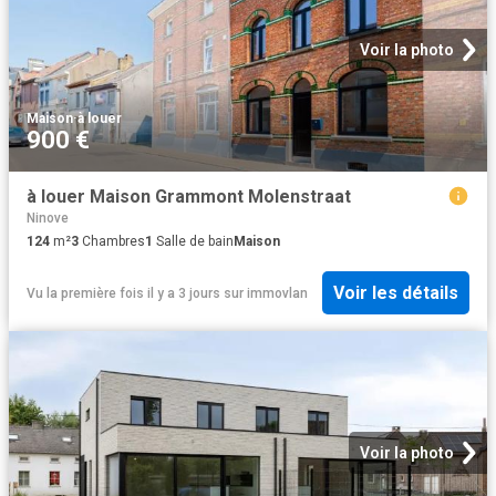
Voir la photo
Maison
·
à louer
900 €
à louer Maison Grammont Molenstraat
Ninove
124
m²
3
Chambres
1
Salle de bain
Maison
Voir les détails
Vu la première fois il y a 3 jours
sur
immovlan
Voir la photo