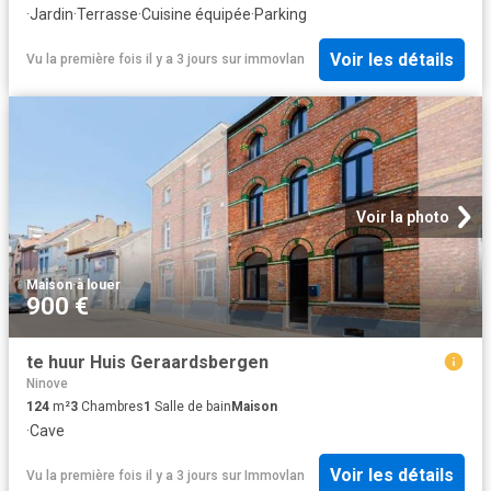
·
Jardin
·
Terrasse
·
Cuisine équipée
·
Parking
Voir les détails
Vu la première fois il y a 3 jours
sur
immovlan
Voir la photo
Maison
·
à louer
900 €
te huur Huis Geraardsbergen
Ninove
124
m²
3
Chambres
1
Salle de bain
Maison
·
Cave
Voir les détails
Vu la première fois il y a 3 jours
sur
Immovlan