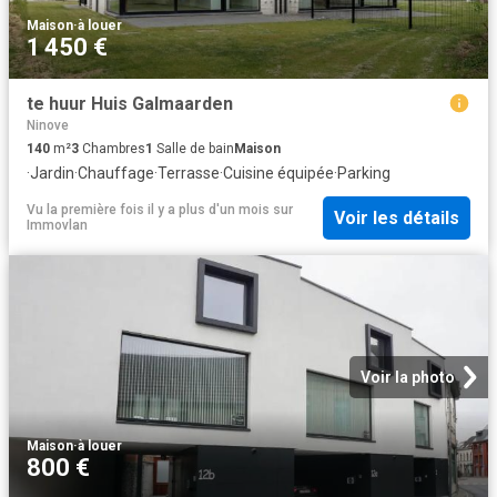
Maison
·
à louer
1 450 €
te huur Huis Galmaarden
Ninove
140
m²
3
Chambres
1
Salle de bain
Maison
·
Jardin
·
Chauffage
·
Terrasse
·
Cuisine équipée
·
Parking
Vu la première fois il y a plus d'un mois
sur
Voir les détails
Immovlan
Voir la photo
Maison
·
à louer
800 €