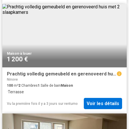
Maison
·
à louer
1 200 €
Prachtig volledig gemeubeld en gerenoveerd huis met 2 slaapkamers
Ninove
100
m²
2
Chambres
1
Salle de bain
Maison
·
Terrasse
Voir les détails
Vu la première fois il y a 3 jours
sur
rentumo