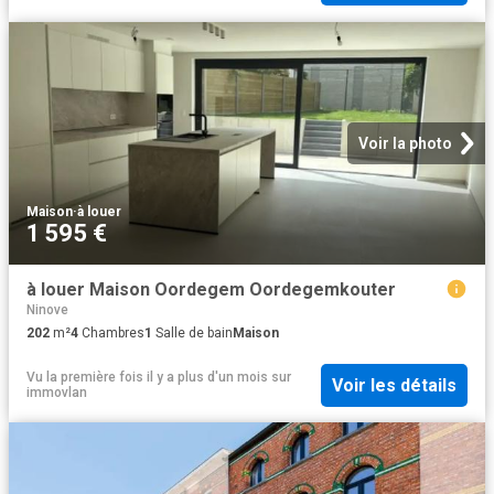
Voir la photo
Maison
·
à louer
1 595 €
à louer Maison Oordegem Oordegemkouter
Ninove
202
m²
4
Chambres
1
Salle de bain
Maison
Vu la première fois il y a plus d'un mois
sur
Voir les détails
immovlan