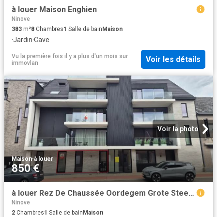
à louer Maison Enghien
Ninove
383
m²
8
Chambres
1
Salle de bain
Maison
·
Jardin
·
Cave
Vu la première fois il y a plus d'un mois
sur
Voir les détails
immovlan
Voir la photo
Maison
·
à louer
850 €
à louer Rez De Chaussée Oordegem Grote Steenweg
Ninove
2
Chambres
1
Salle de bain
Maison