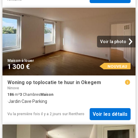
Voir la photo
Maison
·
à louer
1 300 €
NOUVEAU
Woning op toplocatie te huur in Okegem
Ninove
186
m²
3
Chambres
Maison
·
Jardin
·
Cave
·
Parking
Voir les détails
Vu la première fois il y a 2 jours
sur
Renthero