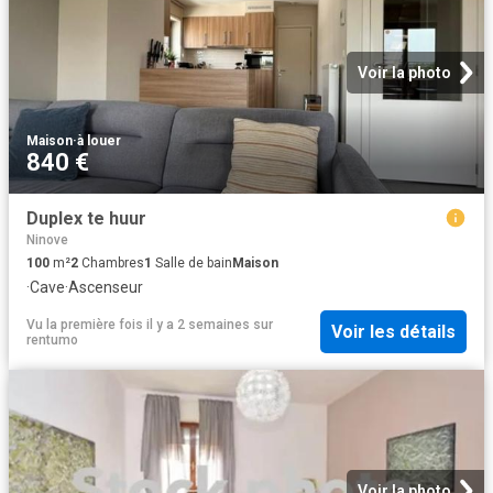
Voir la photo
Maison
·
à louer
840 €
Duplex te huur
Ninove
100
m²
2
Chambres
1
Salle de bain
Maison
·
Cave
·
Ascenseur
Vu la première fois il y a 2 semaines
sur
Voir les détails
rentumo
Voir la photo