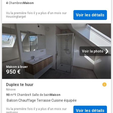
4
Chambres
Maison
Vu la première fois il y a plus d'un mois
sur
Voir les détails
Housingtarget
Voir la photo
Maison
·
à louer
950 €
Duplex te huur
Ninove
90
m²
1
Chambre
1
Salle de bain
Maison
·
Balcon
·
Chauffage
·
Terrasse
·
Cuisine équipée
Vu la première fois il y a plus d'un mois
sur
Voir les détails
rentumo