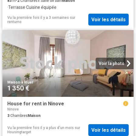
83
m²
2
Chambres
1
Salle de bain
Maison
·
Terrasse
·
Cuisine équipée
Vu la première fois il y a 3 semaines
sur
Voir les détails
rentumo
Voir la photo
Maison
·
à louer
1 350 €
House for rent in Ninove
Ninove
3
Chambres
Maison
Vu la première fois il y a plus d'un mois
sur
Voir les détails
Housingtarget