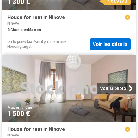
1 300 €
NOUVEAU
House for rent in Ninove
Ninove
3
Chambres
Maison
Vu la première fois il y a 1 jour
sur
Voir les détails
Housingtarget
Voir la photo
Maison
·
à louer
1 500 €
House for rent in Ninove
Ninove