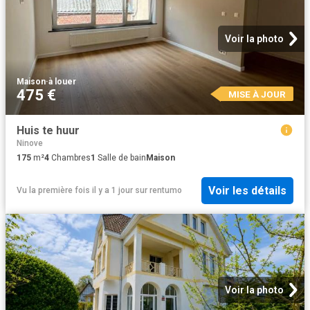
Voir la photo
Maison
·
à louer
475 €
MISE À JOUR
Huis te huur
Ninove
175
m²
4
Chambres
1
Salle de bain
Maison
Voir les détails
Vu la première fois il y a 1 jour
sur
rentumo
Voir la photo