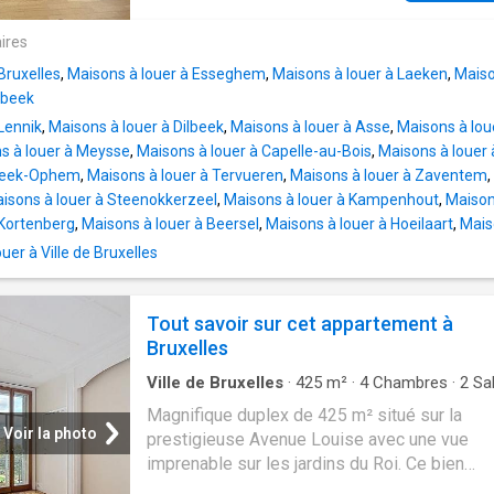
ontdekken bij L&P!
parquet, porte blindée, alarme. Les charges
s'elevent à €100 pour les charges communes
ires
pour une provision de l'eau. Proche transport
Bruxelles
,
Maisons à louer à Esseghem
,
Maisons à louer à Laeken
,
Maiso
commun, magasins, restaurants, cinémas. Lib
mbeek
01/09/2026
Lennik
,
Maisons à louer à Dilbeek
,
Maisons à louer à Asse
,
Maisons à lou
s à louer à Meysse
,
Maisons à louer à Capelle-au-Bois
,
Maisons à louer 
beek-Ophem
,
Maisons à louer à Tervueren
,
Maisons à louer à Zaventem
,
isons à louer à Steenokkerzeel
,
Maisons à louer à Kampenhout
,
Maison
 Kortenberg
,
Maisons à louer à Beersel
,
Maisons à louer à Hoeilaart
,
Mais
er à Ville de Bruxelles
Tout savoir sur cet appartement à
Bruxelles
Ville de Bruxelles
·
425
m²
·
4
Chambres
·
2
Sal
bain
·
Maison
·
Parking
·
Cuisine équipée
Magnifique duplex de 425 m² situé sur la
Voir la photo
prestigieuse Avenue Louise avec une vue
imprenable sur les jardins du Roi. Ce bien
d'exception, niché dans un immeuble conçu p