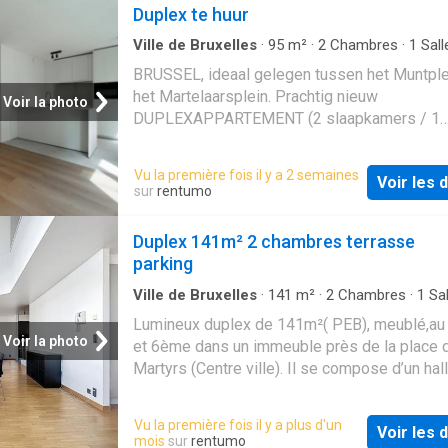
Duplex te huur
Ville de Bruxelles
·
95
m²
·
2
Chambres
·
1
Sall
bain
·
Maison
·
Terrasse
·
Cuisine équipée
BRUSSEL, ideaal gelegen tussen het Muntple
het Martelaarsplein. Prachtig nieuw
Voir la photo
DUPLEXAPPARTEMENT (2 slaapkamers / 1
douchekamer) met een oppervlakte van 100 
Gelegen op de 3de verdieping van een stand
Vu la première fois il y a 2 semaines
Voir les d
gebouw, bestaat het uit een inkomhal met
sur
rentumo
gastentoilet, een ruime woonkamer van ± 21 
eetkamer van ± 21 m² met een volledig uitge
Duplex 141m² 2 chambres terrasse
open keuken. Op de bovenverdieping bevinde
parking
twee slaapkamers (± 14 m² en ± 10 m²), een
gastentoilet en een douchekamer. Op de bov
Ville de Bruxelles
·
141
m²
·
2
Chambres
·
1
Sal
bain
·
Maison
·
Parking
·
Cave
·
Terrasse
·
Cuisin
verdieping is er een zuidgerichte terras van 
Lumineux duplex de 141m²( PEB), meublé,a
équipée
Kwalitatieve materialen en mooie afwerkinge
Voir la photo
et 6ème dans un immeuble près de la place 
Voorschot op de lasten: 125 €/maand
Martyrs (Centre ville). Il se compose d’un hall
(gemeenschappelijke delen, afstand van verh
d’entrée, vaste salon/salle à manger 60m², c
onderhoud van de VMC en de warmtepomp).
équipée, buanderie, hall de nuit, 2 chambres, 
Vu la première fois il y a plus d'un
Dubbelstroomventilatie. EPC: C. Exclusief te
Voir les d
bains, 2 toilettes. Cave.Garage. Double vitrag
mois
sur
rentumo