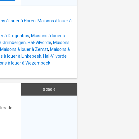
 et 50€
s en
ns à louer à Haren
,
Maisons à louer à
re le
er à Drogenbos
,
Maisons à louer à
à Grimbergen, Hal-Vilvorde
,
Maisons
Maisons à louer à Zemst
,
Maisons à
s à louer à Linkebeek, Hal-Vilvorde
,
ons à louer à Wezembeek
3 250 €
les de
ar les