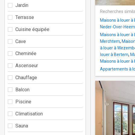
Jardin
Recherches simila
Terrasse
Maisons à louer à 
Neder-Over-Hee
Cuisine équipée
Maisons à louer à 
Cave
Merchtem
,
Maison
à louer à Wezem
Cheminée
louer à Bertem
,
Ma
Maisons à louer à
Ascenseur
Appartements à lou
Chauffage
Balcon
Piscine
Climatisation
Sauna