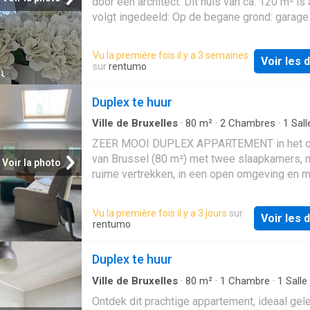
door een architect. Dit huis van ca. 120 m² is 
Beschikbaar vanaf 01/07/2026
volgt ingedeeld: Op de begane grond: garage
kantoorruimte (ca. 30 m²), ingerichte wasruim
de eerste verdieping: woon-/eetkamer (ca. 3
Vu la première fois il y a 3 semaines
Voir les d
open ingerichte keuken. Op de 2e verdieping:
sur
rentumo
doucheruimte met apart toilet, slaapkamer (1
en een terras (4 m²) op het zuidoosten met
Duplex te huur
opbergruimte. Op de 3e en laatste verdieping
toilet en ingebouwd bad met uitzicht op de
Ville de Bruxelles
·
80
m²
·
2
Chambres
·
1
Sall
bain
·
Maison
slaapkamer. Diversen: hoogwaardige afwerki
ZEER MOOI DUPLEX APPARTEMENT in het c
diamantvormige structuur, gebouwd in 2011,
van Brussel (80 m²) met twee slaapkamers, 
Voir la photo
beglazing, veel ingebouwde opbergruimte.
ruime vertrekken, in een open omgeving en 
Beschikbaar vanaf 01/07/2026
indrukwekkend uitzicht over Brussel en de
omgeving. Appartement geschikt voor maxim
Vu la première fois il y a 3 jours
sur
Voir les d
personen, perfect voor 2 studenten Het app
rentumo
bestaat uit: - ruime en aangename, zeer lichtr
woonkamer, zuidgericht, uitgevend op het plei
Duplex te huur
keuken met 4 elektrische kookplaten, dampk
combi-oven en microgolfoven, frigo en diepvr
Ville de Bruxelles
·
80
m²
·
1
Chambre
·
1
Salle
·
Maison
·
Balcon
·
Terrasse
·
Cuisine équipée
badkamer met ligbad, lavabo, toilet en uitrust
Ontdek dit prachtige appartement, ideaal gel