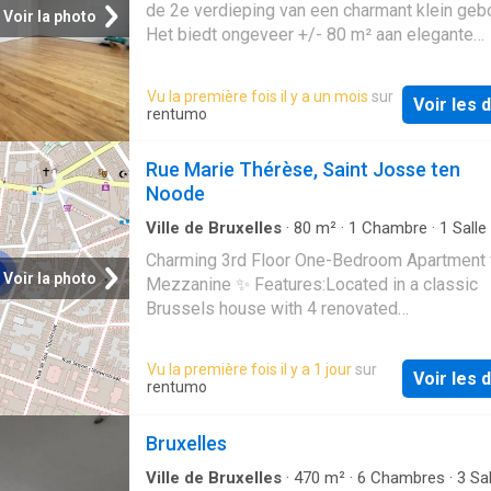
Energiezuinig appartement dankzij de volledi
de 2e verdieping van een charmant klein geb
Voir la photo
zuidelijke oriëntatie. Op wandelafstand van h
Het biedt ongeveer +/- 80 m² aan elegante
stadscentrum en aan de rand van het park va
woonruimte en bestaat uit een grote woonka
zakenwijk. Gelegen op de 4de verdieping va
uitkomt op een balkon, een lichte eetkamer d
Vu la première fois il y a un mois
sur
rustig herenhuis, volledig gerenoveerd, waarb
Voir les d
grenst aan een volledig uitgeruste open keuk
rentumo
respect voor de oorspronkelijke elementen 
appartement heeft ook een moderne douche
opvalt bij het betreden van de inkomhal.
en een slaapkamer met directe toegang tot 
Rue Marie Thérèse, Saint Josse ten
Uitzonderlijke ligging, vlakbij het openbaar v
terras op het zuiden van ongeveer 16 m² waar
Noode
(bus, tram, station). Voorwaarden: - huurprijs:
de zon kunt genieten. Het EPC-certificaat wo
forfaitaire maandelijkse gem
momenteel afgerond. Gelegen in de prestigi
Ville de Bruxelles
·
80
m²
·
1
Chambre
·
1
Salle
·
Maison
·
Sauna
wijk Zavel, geniet je van de nabijheid van be
Charming 3rd Floor One-Bedroom Apartment 
antiekwinkels, uitstekende restaurants en
Voir la photo
Mezzanine ✨ Features:Located in a classic
gemakkelijke toegang tot het openbaar vervo
Brussels house with 4 renovated
apartmentsIncludes a sauna and training roo
‍♀️️‍♂️Fully furnished with a fully fitted kitchen
Vu la première fois il y a 1 jour
sur
Voir les d
rentumo
Bruxelles
Ville de Bruxelles
·
470
m²
·
6
Chambres
·
3
Sal