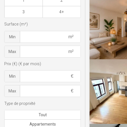
1
2
3
4+
Surface (m²)
Min
Max
Prix (€) (€ par mois)
Min
Max
Type de propriété
Tout
Appartements