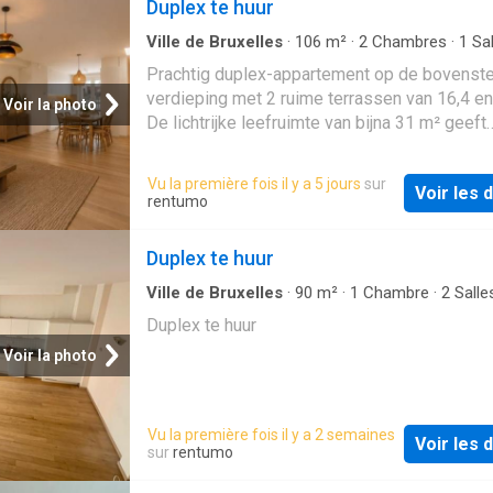
Duplex te huur
Ville de Bruxelles
·
106
m²
·
2
Chambres
·
1
Sal
bain
·
Maison
·
Terrasse
Prachtig duplex-appartement op de bovenst
verdieping met 2 ruime terrassen van 16,4 e
Voir la photo
De lichtrijke leefruimte van bijna 31 m² geeft
rechtstreeks toegang tot het terras, ideaal o
genieten van het uitzicht. De volledig uitgeru
Vu la première fois il y a 5 jours
sur
Voir les d
keuken, twee volwaardige slaapkamers en e
rentumo
badkamer maken dit appartement compleet.
Uitstekende mobiliteit: Brussel-Centraal op 3
Duplex te huur
stappen, metro op 5 min talrijke buslijnen vlak
Grote Markt ligt om de hoek. Meerdere vergel
Ville de Bruxelles
·
90
m²
·
1
Chambre
·
2
Salle
bain
·
Maison
units beschikbaar! Autostaanplaats: € 125/maand
Duplex te huur
(optioneel) Fietsenstalling: € 15/fiets/maand
Voir la photo
(optioneel) Neem contact op met Jack voor 
bezichtiging!
Vu la première fois il y a 2 semaines
Voir les d
sur
rentumo