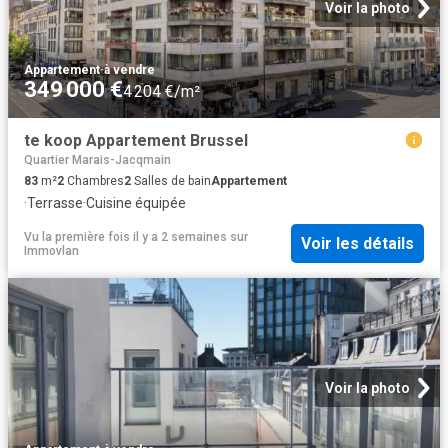
Voir la photo
Appartement
·
à vendre
349 000 €
4 204 €/m²
te koop Appartement Brussel
Quartier Marais-Jacqmain
83
m²
2
Chambres
2
Salles de bain
Appartement
·
Terrasse
·
Cuisine équipée
Vu la première fois il y a 2 semaines
sur
Voir les détails
Immovlan
Voir la photo