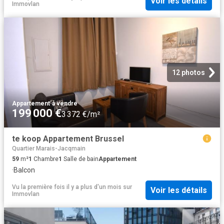
Voir les détails
Immovlan
12 photos
Appartement
·
à vendre
199 000 €
3 372 €/m²
te koop Appartement Brussel
Quartier Marais-Jacqmain
59
m²
1
Chambre
1
Salle de bain
Appartement
·
Balcon
Vu la première fois il y a plus d'un mois
sur
Voir les détails
Immovlan