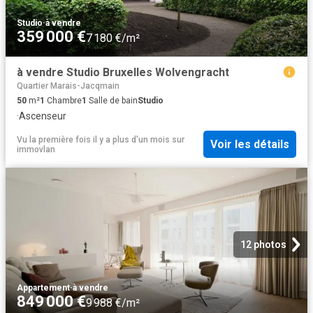
Studio
·
à vendre
359 000 €
7 180 €/m²
à vendre Studio Bruxelles Wolvengracht
Quartier Marais-Jacqmain
50
m²
1
Chambre
1
Salle de bain
Studio
·
Ascenseur
Vu la première fois il y a plus d'un mois
sur
Voir les détails
immovlan
12 photos
Appartement
·
à vendre
849 000 €
9 988 €/m²