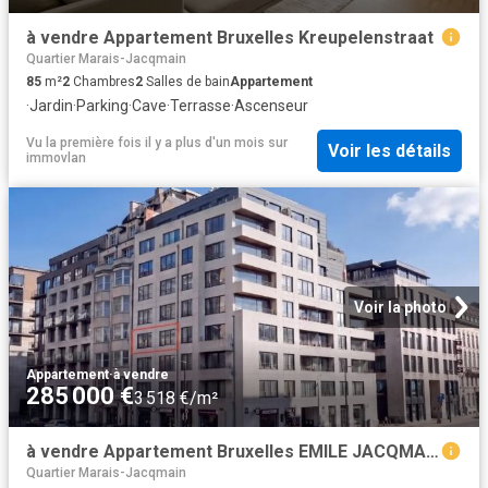
à vendre Appartement Bruxelles Kreupelenstraat
Quartier Marais-Jacqmain
85
m²
2
Chambres
2
Salles de bain
Appartement
·
Jardin
·
Parking
·
Cave
·
Terrasse
·
Ascenseur
Vu la première fois il y a plus d'un mois
sur
Voir les détails
immovlan
Voir la photo
Appartement
·
à vendre
285 000 €
3 518 €/m²
à vendre Appartement Bruxelles EMILE JACQMAINLAAN
Quartier Marais-Jacqmain