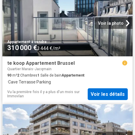
Voir la photo
Appartement
·
à vendre
310 000 €
3 444 €/m²
te koop Appartement Brussel
Quartier Marais-Jacqmain
90
m²
2
Chambres
1
Salle de bain
Appartement
·
Cave
·
Terrasse
·
Parking
Vu la première fois il y a plus d'un mois
sur
Voir les détails
Immovlan