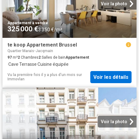
Voir la photo
Appartement
·
à vendre
325 000 €
3 350 €/m²
te koop Appartement Brussel
Quartier Marais-Jacqmain
97
m²
2
Chambres
2
Salles de bain
Appartement
·
Cave
·
Terrasse
·
Cuisine équipée
Vu la première fois il y a plus d'un mois
sur
Voir les détails
Immovlan
Voir la photo