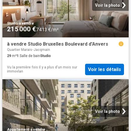
Voir la photo
Studio
·
à vendre
215 000 €
7 413 €/m²
à vendre Studio Bruxelles Boulevard d'Anvers
Quartier Marais-Jacqmain
29
m²
1
Salle de bain
Studio
Vu la première fois il y a plus d'un mois
sur
Voir les détails
immovlan
Voir la photo
Appartement
·
à vendre