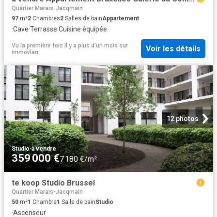
Quartier Marais-Jacqmain
97
m²
2
Chambres
2
Salles de bain
Appartement
·
Cave
·
Terrasse
·
Cuisine équipée
Vu la première fois il y a plus d'un mois
sur
Voir les détails
immovlan
12 photos
Studio
·
à vendre
359 000 €
7 180 €/m²
te koop Studio Brussel
Quartier Marais-Jacqmain
50
m²
1
Chambre
1
Salle de bain
Studio
·
Ascenseur