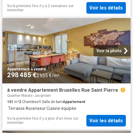
Vu la première fois il y a 2 semaines
sur
Voir les détails
immovlan
Voir la photo
Appartement
·
à vendre
298 485 €
2 955 €/m²
à vendre Appartement Bruxelles Rue Saint Pierre
Quartier Marais-Jacqmain
101
m²
2
Chambres
1
Salle de bain
Appartement
·
Terrasse
·
Ascenseur
·
Cuisine équipée
Vu la première fois il y a plus d'un mois
sur
Voir les détails
immovlan