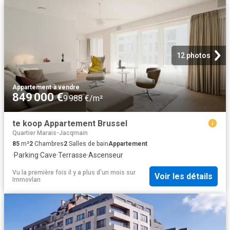
12 photos
Appartement
·
à vendre
849 000 €
9 988 €/m²
te koop Appartement Brussel
Quartier Marais-Jacqmain
85
m²
2
Chambres
2
Salles de bain
Appartement
·
Parking
·
Cave
·
Terrasse
·
Ascenseur
Vu la première fois il y a plus d'un mois
sur
Voir les détails
Immovlan