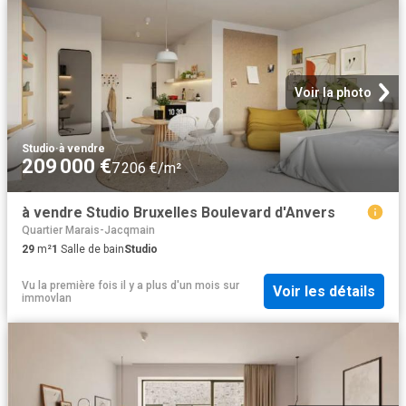
Voir la photo
Studio
·
à vendre
209 000 €
7 206 €/m²
à vendre Studio Bruxelles Boulevard d'Anvers
Quartier Marais-Jacqmain
29
m²
1
Salle de bain
Studio
Vu la première fois il y a plus d'un mois
sur
Voir les détails
immovlan