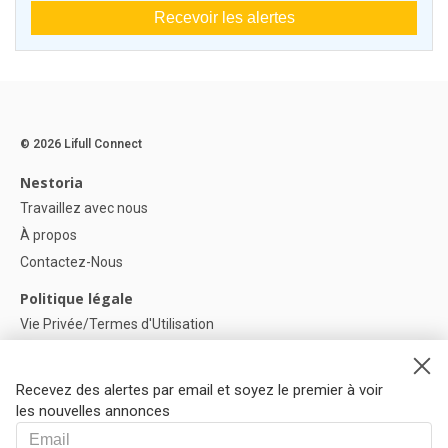
Recevoir les alertes
© 2026 Lifull Connect
Nestoria
Travaillez avec nous
À propos
Contactez-Nous
Politique légale
Vie Privée/Termes d'Utilisation
Politique de confidentialité
Politique de Cookies
Recevez des alertes par email et soyez le premier à voir
Paramètres des cookies
les nouvelles annonces
Aide