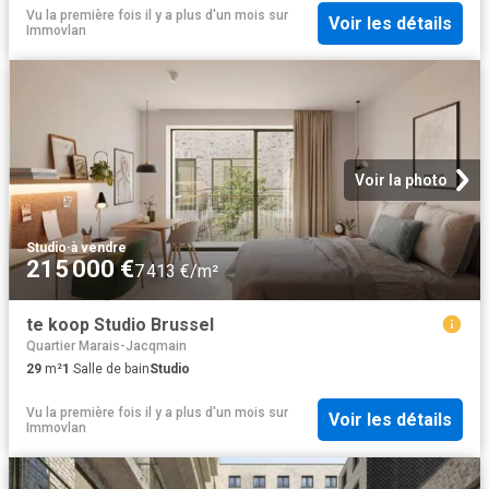
Vu la première fois il y a plus d'un mois
sur
Voir les détails
Immovlan
Voir la photo
Studio
·
à vendre
215 000 €
7 413 €/m²
te koop Studio Brussel
Quartier Marais-Jacqmain
29
m²
1
Salle de bain
Studio
Vu la première fois il y a plus d'un mois
sur
Voir les détails
Immovlan