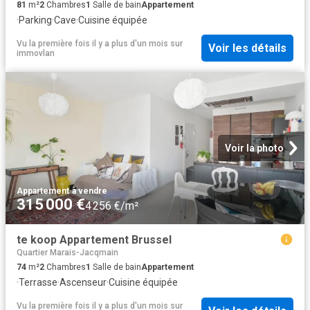
81
m²
2
Chambres
1
Salle de bain
Appartement
·
Parking
·
Cave
·
Cuisine équipée
Vu la première fois il y a plus d'un mois
sur
Voir les détails
immovlan
Voir la photo
Appartement
·
à vendre
315 000 €
4 256 €/m²
te koop Appartement Brussel
Quartier Marais-Jacqmain
74
m²
2
Chambres
1
Salle de bain
Appartement
·
Terrasse
·
Ascenseur
·
Cuisine équipée
Vu la première fois il y a plus d'un mois
sur