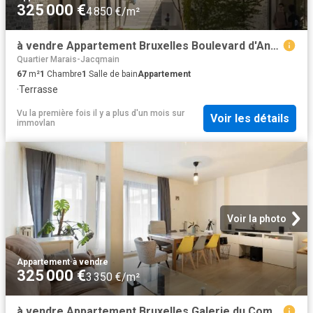
325 000 €
4 850 €/m²
à vendre Appartement Bruxelles Boulevard d'Anvers
Quartier Marais-Jacqmain
67
m²
1
Chambre
1
Salle de bain
Appartement
·
Terrasse
Vu la première fois il y a plus d'un mois
sur
Voir les détails
immovlan
Voir la photo
Appartement
·
à vendre
325 000 €
3 350 €/m²
à vendre Appartement Bruxelles Galerie du Commerce