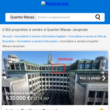
6 360 propriétés à vendre à Quartier Marais-Jacqmain
Accueil
>
Immobilier à vendre à Bruxelles-Capitale
>
Immobilier à vendre à Ville de
Bruxelles
>
Immobilier à vendre à Bruxelles
>
Immobilier à vendre à Quartier
Marais-Jacqmain
Voir la photo
Penthouse
·
à vendre
630 000 €
5 727 €/m²