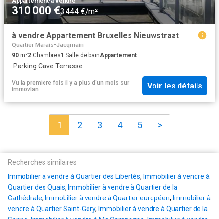
Appartement
·
à vendre
310 000 €
3 444 €/m²
à vendre Appartement Bruxelles Nieuwstraat
Quartier Marais-Jacqmain
90
m²
2
Chambres
1
Salle de bain
Appartement
·
Parking
·
Cave
·
Terrasse
Vu la première fois il y a plus d'un mois
sur
Voir les détails
immovlan
1
2
3
4
5
>
Recherches similaires
Immobilier à vendre à Quartier des Libertés
,
Immobilier à vendre à
Quartier des Quais
,
Immobilier à vendre à Quartier de la
Cathédrale
,
Immobilier à vendre à Quartier européen
,
Immobilier à
vendre à Quartier Saint-Géry
,
Immobilier à vendre à Quartier de la