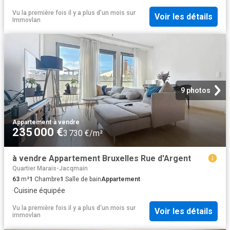
Vu la première fois il y a plus d'un mois
sur
Voir les détails
Immovlan
9 photos
Appartement
·
à vendre
235 000 €
3 730 €/m²
à vendre Appartement Bruxelles Rue d'Argent
Quartier Marais-Jacqmain
63
m²
1
Chambre
1
Salle de bain
Appartement
·
Cuisine équipée
Vu la première fois il y a plus d'un mois
sur
Voir les détails
immovlan