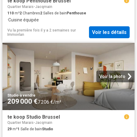
te koop Penthouse Brussel
Quartier Marais-Jacqmain
110
m²
2
Chambres
2
Salles de bain
Penthouse
·
Cuisine équipée
Vu la première fois il y a 2 semaines
sur
Voir les détails
Immovlan
Voir la photo
Studio
·
à vendre
209 000 €
7 206 €/m²
te koop Studio Brussel
Quartier Marais-Jacqmain
29
m²
1
Salle de bain
Studio