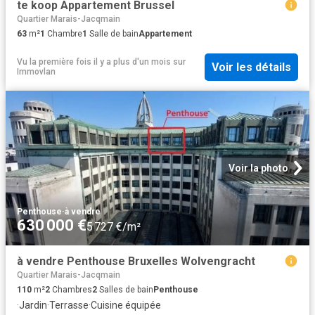
te koop Appartement Brussel
Quartier Marais-Jacqmain
63
m²
1
Chambre
1
Salle de bain
Appartement
Vu la première fois il y a plus d'un mois
sur
Voir les détails
Immovlan
Voir la photo
Penthouse
·
à vendre
630 000 €
5 727 €/m²
à vendre Penthouse Bruxelles Wolvengracht
Quartier Marais-Jacqmain
110
m²
2
Chambres
2
Salles de bain
Penthouse
·
Jardin
·
Terrasse
·
Cuisine équipée