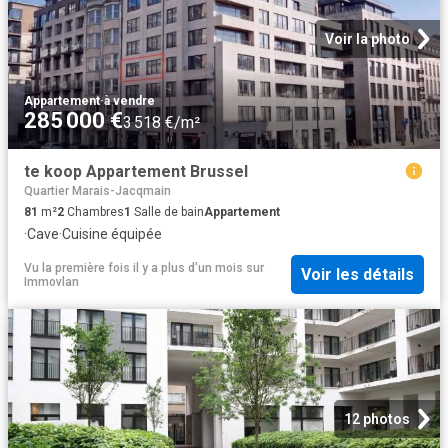
Voir la photo
Appartement
·
à vendre
285 000 €
3 518 €/m²
te koop Appartement Brussel
Quartier Marais-Jacqmain
81
m²
2
Chambres
1
Salle de bain
Appartement
·
Cave
·
Cuisine équipée
Vu la première fois il y a plus d'un mois
sur
Voir les détails
Immovlan
12 photos