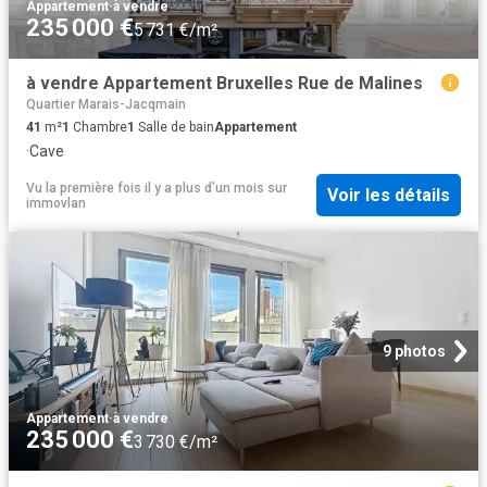
Appartement
·
à vendre
235 000 €
5 731 €/m²
à vendre Appartement Bruxelles Rue de Malines
Quartier Marais-Jacqmain
41
m²
1
Chambre
1
Salle de bain
Appartement
·
Cave
Vu la première fois il y a plus d'un mois
sur
Voir les détails
immovlan
9 photos
Appartement
·
à vendre
235 000 €
3 730 €/m²