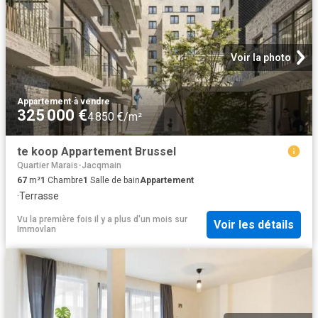
Voir la photo
Appartement
·
à vendre
325 000 €
4 850 €/m²
te koop Appartement Brussel
Quartier Marais-Jacqmain
67
m²
1
Chambre
1
Salle de bain
Appartement
·
Terrasse
Vu la première fois il y a plus d'un mois
sur
Voir les détails
Immovlan