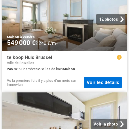
12 photos
Maison
·
à vendre
549 000 €
2 240 €/m²
te koop Huis Brussel
Ville de Bruxelles
245
m²
5
Chambres
2
Salles de bain
Maison
Vu la première fois il y a plus d'un mois
sur
Voir les détails
Immovlan
Voir la photo