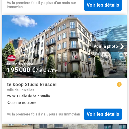
Vu la première fois il y a plus d'un mois
sur
Voir les détails
immovlan
Voir la photo
Studio
·
à vendre
195 000 €
7 800 €/m²
te koop Studio Brussel
Ville de Bruxelles
25
m²
1
Salle de bain
Studio
·
Cuisine équipée
Voir les détails
Vu la première fois il y a 5 jours
sur
Immovlan