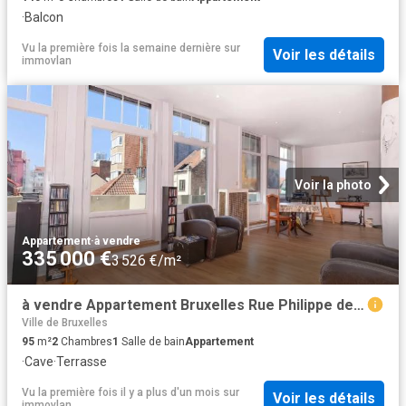
·
Balcon
Vu la première fois la semaine dernière
sur
Voir les détails
immovlan
Voir la photo
Appartement
·
à vendre
335 000 €
3 526 €/m²
à vendre Appartement Bruxelles Rue Philippe de Champagne
Ville de Bruxelles
95
m²
2
Chambres
1
Salle de bain
Appartement
·
Cave
·
Terrasse
Vu la première fois il y a plus d'un mois
sur
Voir les détails
immovlan