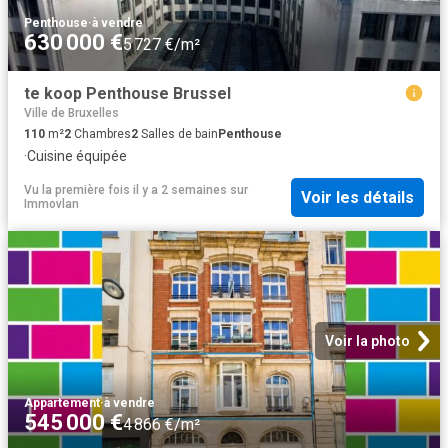
Penthouse
·
à vendre
630 000 €
5 727 €/m²
te koop Penthouse Brussel
Ville de Bruxelles
110
m²
2
Chambres
2
Salles de bain
Penthouse
·
Cuisine équipée
Vu la première fois il y a 2 semaines
sur
Voir les détails
Immovlan
Voir la photo
Appartement
·
à vendre
545 000 €
4 866 €/m²