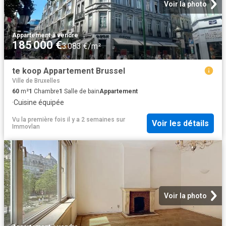
Voir la photo
Appartement
·
à vendre
185 000 €
3 083 €/m²
te koop Appartement Brussel
Ville de Bruxelles
60
m²
1
Chambre
1
Salle de bain
Appartement
·
Cuisine équipée
Vu la première fois il y a 2 semaines
sur
Voir les détails
Immovlan
Voir la photo