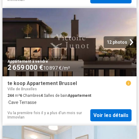
12 photos
Appartement
·
à vendre
2 659 000 €
10 897 €/m²
te koop Appartement Brussel
Ville de Bruxelles
244
m²
6
Chambres
4
Salles de bain
Appartement
·
Cave
·
Terrasse
Vu la première fois il y a plus d'un mois
sur
Voir les détails
Immovlan