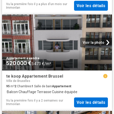
Vu la première fois il y a plus d'un mois
sur
Voir les détails
Immovlan
Voir la photo
Appartement
·
à vendre
520 000 €
5 473 €/m²
te koop Appartement Brussel
Ville de Bruxelles
95
m²
2
Chambres
1
Salle de bain
Appartement
·
Balcon
·
Chauffage
·
Terrasse
·
Cuisine équipée
Vu la première fois il y a 2 semaines
sur
Voir les détails
Immovlan