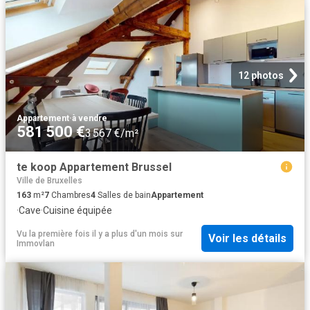
12 photos
Appartement
·
à vendre
581 500 €
3 567 €/m²
te koop Appartement Brussel
Ville de Bruxelles
163
m²
7
Chambres
4
Salles de bain
Appartement
·
Cave
·
Cuisine équipée
Vu la première fois il y a plus d'un mois
sur
Voir les détails
Immovlan