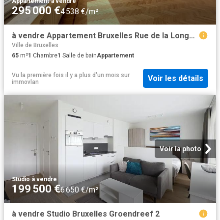
Appartement
·
à vendre
295 000 €
4 538 €/m²
à vendre Appartement Bruxelles Rue de la Longue Haie
Ville de Bruxelles
65
m²
1
Chambre
1
Salle de bain
Appartement
Vu la première fois il y a plus d'un mois
sur
Voir les détails
immovlan
Voir la photo
Studio
·
à vendre
199 500 €
6 650 €/m²
à vendre Studio Bruxelles Groendreef 2