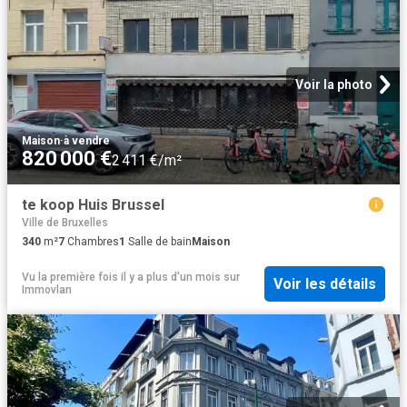
Voir la photo
Maison
·
à vendre
820 000 €
2 411 €/m²
te koop Huis Brussel
Ville de Bruxelles
340
m²
7
Chambres
1
Salle de bain
Maison
Vu la première fois il y a plus d'un mois
sur
Voir les détails
Immovlan