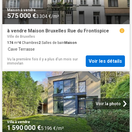
Maison
·
à vendre
575 000 €
3 304 €/m²
à vendre Maison Bruxelles Rue du Frontispice
Ville de Bruxelles
174
m²
4
Chambres
2
Salles de bain
Maison
·
Cave
·
Terrasse
Vu la première fois il y a plus d'un mois
sur
Voir les détails
immovlan
Voir la photo
Villa
·
à vendre
1 590 000 €
5 196 €/m²