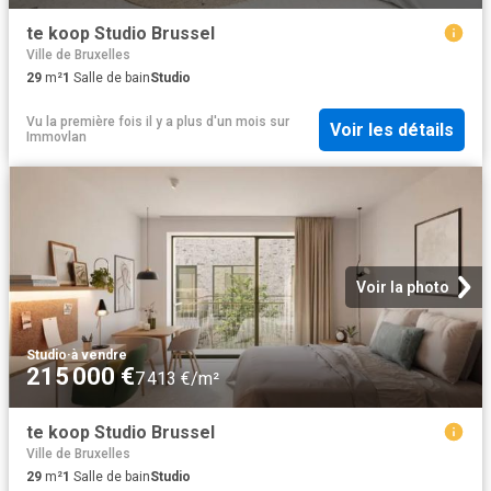
te koop Studio Brussel
Ville de Bruxelles
29
m²
1
Salle de bain
Studio
Vu la première fois il y a plus d'un mois
sur
Voir les détails
Immovlan
Voir la photo
Studio
·
à vendre
215 000 €
7 413 €/m²
te koop Studio Brussel
Ville de Bruxelles
29
m²
1
Salle de bain
Studio