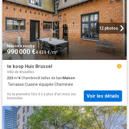
12 photos
Maison
·
à vendre
990 000 €
4 439 €/m²
te koop Huis Brussel
Ville de Bruxelles
223
m²
4
Chambres
3
Salles de bain
Maison
·
Terrasse
·
Cuisine équipée
·
Cheminée
Vu la première fois il y a plus d'un mois
sur
Voir les détails
Immovlan