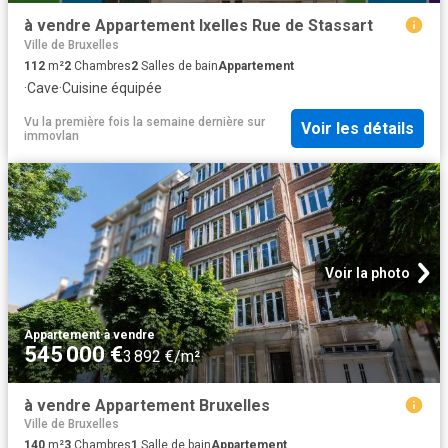
à vendre Appartement Ixelles Rue de Stassart
Ville de Bruxelles
112
m²
2
Chambres
2
Salles de bain
Appartement
·
Cave
·
Cuisine équipée
Vu la première fois la semaine dernière
sur
Voir les détails
immovlan
Voir la photo
Appartement
·
à vendre
545 000 €
3 892 €/m²
à vendre Appartement Bruxelles
Ville de Bruxelles
140
m²
3
Chambres
1
Salle de bain
Appartement