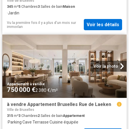
Ville de Bruxelles
345
m²
5
Chambres
3
Salles de bain
Maison
·
Jardin
Vu la première fois il y a plus d'un mois
sur
Voir les détails
immovlan
Voir la photo
Appartement
·
à vendre
750 000 €
2 380 €/m²
à vendre Appartement Bruxelles Rue de Laeken
Ville de Bruxelles
315
m²
3
Chambres
2
Salles de bain
Appartement
·
Parking
·
Cave
·
Terrasse
·
Cuisine équipée