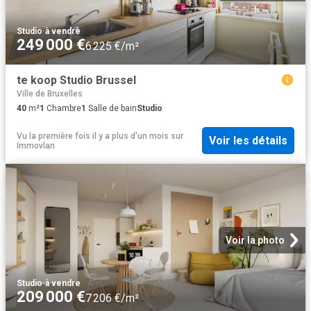
Studio
·
à vendre
249 000 €
6 225 €/m²
te koop Studio Brussel
Ville de Bruxelles
40
m²
1
Chambre
1
Salle de bain
Studio
Vu la première fois il y a plus d'un mois
sur
Voir les détails
Immovlan
Voir la photo
Studio
·
à vendre
209 000 €
7 206 €/m²