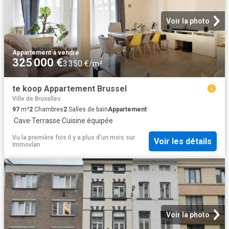
Voir la photo
Appartement
·
à vendre
325 000 €
3 350 €/m²
te koop Appartement Brussel
Ville de Bruxelles
97
m²
2
Chambres
2
Salles de bain
Appartement
·
Cave
·
Terrasse
·
Cuisine équipée
Vu la première fois il y a plus d'un mois
sur
Voir les détails
Immovlan
Voir la photo