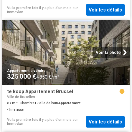
Vu la première fois il y a plus d'un mois
sur
Voir les détails
Immovlan
Voir la photo
Appartement
·
à vendre
325 000 €
4 850 €/m²
te koop Appartement Brussel
Ville de Bruxelles
67
m²
1
Chambre
1
Salle de bain
Appartement
·
Terrasse
Vu la première fois il y a plus d'un mois
sur
Voir les détails
Immovlan