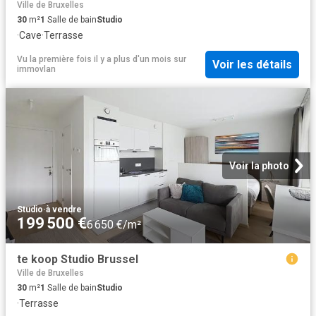
Ville de Bruxelles
30
m²
1
Salle de bain
Studio
·
Cave
·
Terrasse
Vu la première fois il y a plus d'un mois
sur
Voir les détails
immovlan
Voir la photo
Studio
·
à vendre
199 500 €
6 650 €/m²
te koop Studio Brussel
Ville de Bruxelles
30
m²
1
Salle de bain
Studio
·
Terrasse