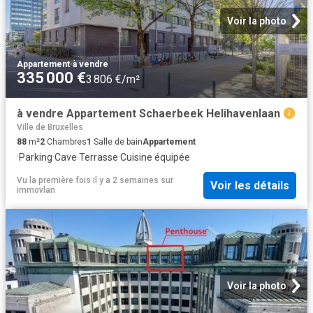
Voir la photo
Appartement
·
à vendre
335 000 €
3 806 €/m²
à vendre Appartement Schaerbeek Helihavenlaan
Ville de Bruxelles
88
m²
2
Chambres
1
Salle de bain
Appartement
·
Parking
·
Cave
·
Terrasse
·
Cuisine équipée
Vu la première fois il y a 2 semaines
sur
Voir les détails
immovlan
Voir la photo