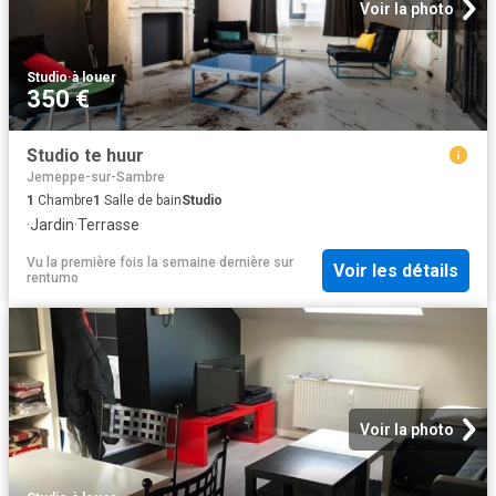
Voir la photo
Studio
·
à louer
350 €
Studio te huur
Jemeppe-sur-Sambre
1
Chambre
1
Salle de bain
Studio
·
Jardin
·
Terrasse
Vu la première fois la semaine dernière
sur
Voir les détails
rentumo
Voir la photo