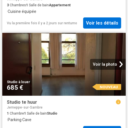
3
Chambres
1
Salle de bain
Appartement
·
Cuisine équipée
Voir les détails
Vu la première fois il y a 2 jours
sur
rentumo
Voir la photo
Studio
·
à louer
685 €
NOUVEAU
Studio te huur
Jemeppe-sur-Sambre
1
Chambre
1
Salle de bain
Studio
·
Parking
·
Cave