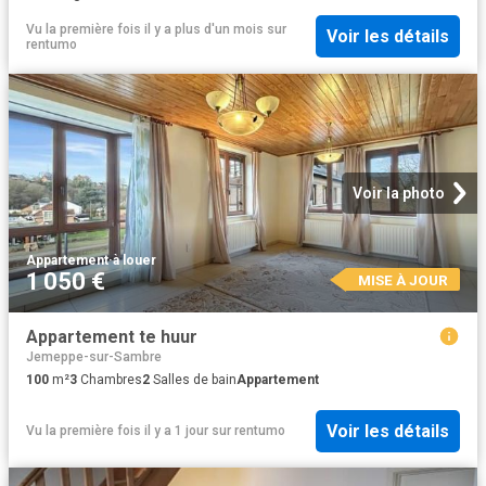
Vu la première fois il y a plus d'un mois
sur
Voir les détails
rentumo
Voir la photo
Appartement
·
à louer
1 050 €
MISE À JOUR
Appartement te huur
Jemeppe-sur-Sambre
100
m²
3
Chambres
2
Salles de bain
Appartement
Voir les détails
Vu la première fois il y a 1 jour
sur
rentumo