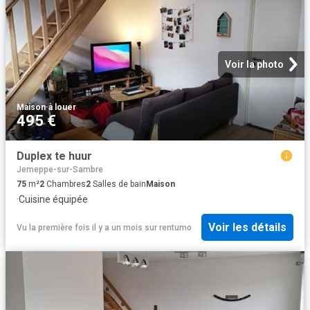
Voir la photo
Maison
·
à louer
495 €
Duplex te huur
Jemeppe-sur-Sambre
75
m²
2
Chambres
2
Salles de bain
Maison
·
Cuisine équipée
Voir les détails
Vu la première fois il y a un mois
sur
rentumo