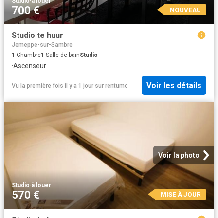
Studio
·
à louer
700 €
NOUVEAU
Studio te huur
Jemeppe-sur-Sambre
1
Chambre
1
Salle de bain
Studio
·
Ascenseur
Voir les détails
Vu la première fois il y a 1 jour
sur
rentumo
Voir la photo
Studio
·
à louer
570 €
MISE À JOUR