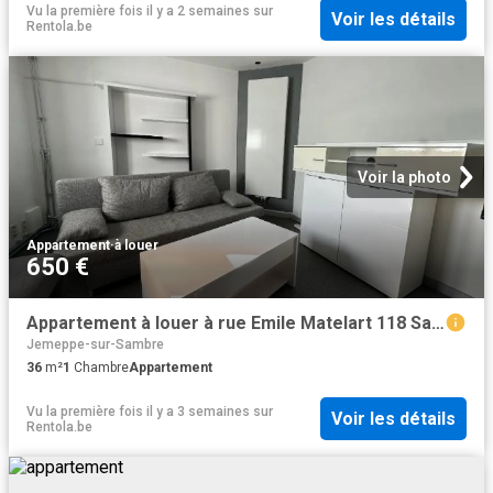
Vu la première fois il y a 2 semaines
sur
Voir les détails
Rentola.be
Voir la photo
Appartement
·
à louer
650 €
Appartement à louer à rue Emile Matelart 118 Saint Martin
Jemeppe-sur-Sambre
36
m²
1
Chambre
Appartement
Vu la première fois il y a 3 semaines
sur
Voir les détails
Rentola.be