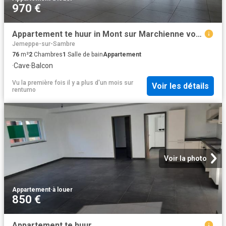
970 €
Appartement te huur in Mont sur Marchienne voor € 970 met 2 slaapkamers
Jemeppe-sur-Sambre
76
m²
2
Chambres
1
Salle de bain
Appartement
·
Cave
·
Balcon
Vu la première fois il y a plus d'un mois
sur
Voir les détails
rentumo
Voir la photo
Appartement
·
à louer
850 €
Appartement te huur