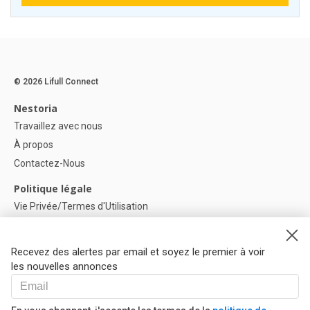
© 2026 Lifull Connect
Nestoria
Travaillez avec nous
À propos
Contactez-Nous
Politique légale
Vie Privée/Termes d'Utilisation
Politique de confidentialité
Politique de Cookies
Recevez des alertes par email et soyez le premier à voir
Paramètres des cookies
les nouvelles annonces
Aide
FAQ