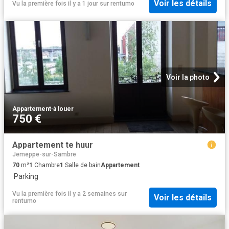
Voir les détails
Vu la première fois il y a 1 jour
sur
rentumo
Voir la photo
Appartement
·
à louer
750 €
Appartement te huur
Jemeppe-sur-Sambre
70
m²
1
Chambre
1
Salle de bain
Appartement
·
Parking
Vu la première fois il y a 2 semaines
sur
Voir les détails
rentumo