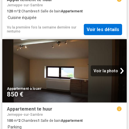
Jemeppe-sur-Sambre
120
m²
2
Chambres
1
Salle de bain
Appartement
·
Cuisine équipée
Vu la première fois la semaine dernière
sur
Voir les détails
rentumo
Voir la photo
Appartement
·
à louer
850 €
Appartement te huur
Jemeppe-sur-Sambre
100
m²
2
Chambres
1
Salle de bain
Appartement
·
Parking