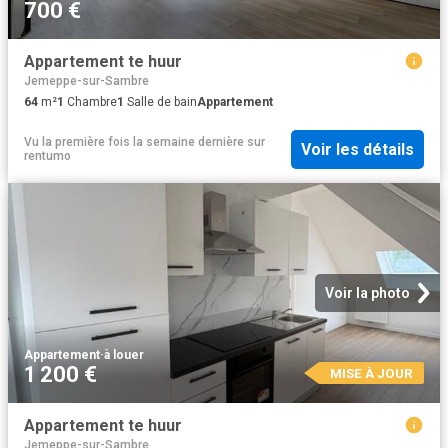
700 €
Appartement te huur
Jemeppe-sur-Sambre
64
m²
1
Chambre
1
Salle de bain
Appartement
Vu la première fois la semaine dernière
sur
Voir les détails
rentumo
Voir la photo
Appartement
·
à louer
1 200 €
MISE À JOUR
Appartement te huur
Jemeppe-sur-Sambre