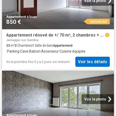
Voir la photo
Appartement
·
à louer
850 €
NOUVEAU
Appartement rénové de +/ 70 m², 2 chambres + cave + parking en sous sol
Jemeppe-sur-Sambre
23
m²
2
Chambres
1
Salle de bain
Appartement
·
Parking
·
Cave
·
Balcon
·
Ascenseur
·
Cuisine équipée
Voir les détails
Vu la première fois il y a 2 jours
sur
rentumo
Voir la photo
Appartement
·
à louer