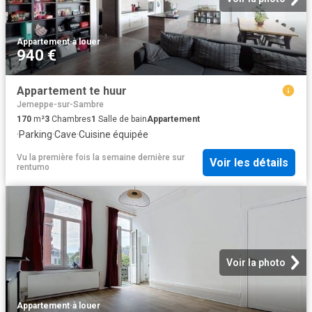
Appartement
·
à louer
940 €
Appartement te huur
Jemeppe-sur-Sambre
170
m²
3
Chambres
1
Salle de bain
Appartement
·
Parking
·
Cave
·
Cuisine équipée
Vu la première fois la semaine dernière
sur
Voir les détails
rentumo
Voir la photo
Appartement
·
à louer