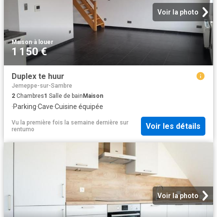
Voir la photo
Maison
·
à louer
1 150 €
Duplex te huur
Jemeppe-sur-Sambre
2
Chambres
1
Salle de bain
Maison
·
Parking
·
Cave
·
Cuisine équipée
Vu la première fois la semaine dernière
sur
Voir les détails
rentumo
Voir la photo