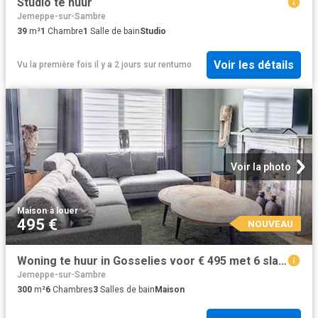
Studio te huur
Jemeppe-sur-Sambre
39
m²
1
Chambre
1
Salle de bain
Studio
Voir les détails
Vu la première fois il y a 2 jours
sur
rentumo
Voir la photo
Maison
·
à louer
495 €
NOUVEAU
Woning te huur in Gosselies voor € 495 met 6 slaapkamers
Jemeppe-sur-Sambre
300
m²
6
Chambres
3
Salles de bain
Maison