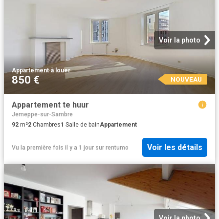
Voir la photo
Appartement
·
à louer
850 €
NOUVEAU
Appartement te huur
Jemeppe-sur-Sambre
92
m²
2
Chambres
1
Salle de bain
Appartement
Voir les détails
Vu la première fois il y a 1 jour
sur
rentumo
Voir la photo