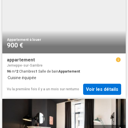
Appartement
·
à louer
900 €
appartement
Jemeppe-sur-Sambre
96
m²
2
Chambres
1
Salle de bain
Appartement
·
Cuisine équipée
Voir les détails
Vu la première fois il y a un mois
sur
rentumo