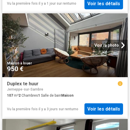
Voir les détails
Vu la première fois il y a 1 jour
sur
rentumo
Voir la photo
Maison
·
à louer
950 €
Duplex te huur
Jemeppe-sur-Sambre
107
m²
2
Chambres
1
Salle de bain
Maison
Voir les détails
Vu la première fois il y a 3 jours
sur
rentumo