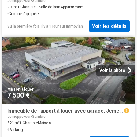
Jemeppe-sur-Sambre
90
m²
1
Chambre
1
Salle de bain
Appartement
·
Cuisine équipée
Voir les détails
Vu la première fois il y a 1 jour
sur
immovlan
Voir la photo
Maison
·
à louer
7 500 €
Immeuble de rapport à louer avec garage, Jemeppe Sur Sambre
Jemeppe-sur-Sambre
821
m²
1
Chambre
Maison
·
Parking