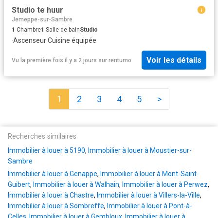
Studio te huur
Jemeppe-sur-Sambre
1
Chambre
1
Salle de bain
Studio
·
Ascenseur
·
Cuisine équipée
Voir les détails
Vu la première fois il y a 2 jours
sur
rentumo
1
2
3
4
5
>
Recherches similaires
Immobilier à louer à 5190
,
Immobilier à louer à Moustier-sur-
Sambre
Immobilier à louer à Genappe
,
Immobilier à louer à Mont-Saint-
Guibert
,
Immobilier à louer à Walhain
,
Immobilier à louer à Perwez
,
Immobilier à louer à Chastre
,
Immobilier à louer à Villers-la-Ville
,
Immobilier à louer à Sombreffe
,
Immobilier à louer à Pont-à-
Celles
,
Immobilier à louer à Gembloux
,
Immobilier à louer à