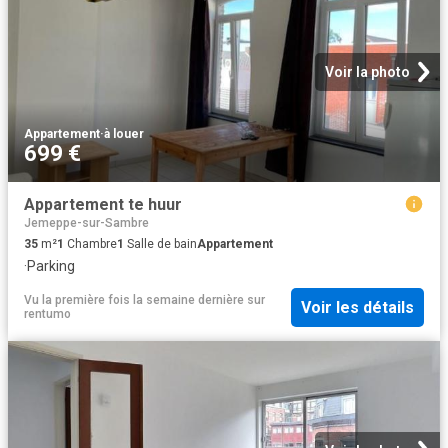
Voir la photo
Appartement
·
à louer
699 €
Appartement te huur
Jemeppe-sur-Sambre
35
m²
1
Chambre
1
Salle de bain
Appartement
·
Parking
Vu la première fois la semaine dernière
sur
Voir les détails
rentumo