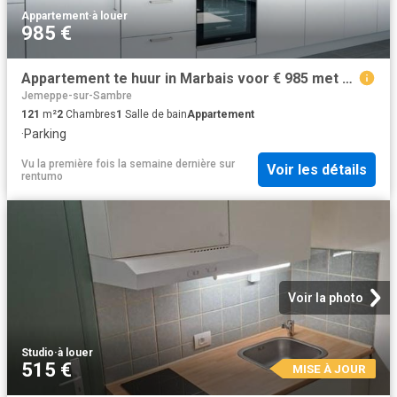
Appartement
·
à louer
985 €
Appartement te huur in Marbais voor € 985 met 2 slaapkamers
Jemeppe-sur-Sambre
121
m²
2
Chambres
1
Salle de bain
Appartement
·
Parking
Vu la première fois la semaine dernière
sur
Voir les détails
rentumo
Voir la photo
Studio
·
à louer
515 €
MISE À JOUR