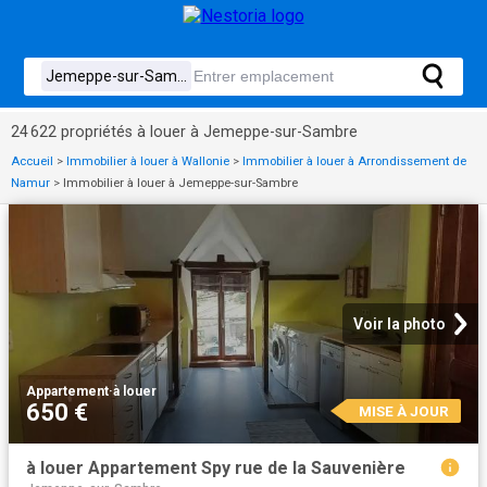
24 622 propriétés à louer à Jemeppe-sur-Sambre
Accueil
>
Immobilier à louer à Wallonie
>
Immobilier à louer à Arrondissement de
Namur
>
Immobilier à louer à Jemeppe-sur-Sambre
Voir la photo
Appartement
·
à louer
650 €
MISE À JOUR
à louer Appartement Spy rue de la Sauvenière