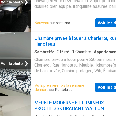
ontvangen voor deze tekst. Fr: Super petit ni
Voir la photo
douillet. bien équipé, tranquillité assurée. bail
minimum 1 an. Attention pas d'ascenseur. Imp
Mr Bufalo
Voir les d
Nouveau
sur
rentumo
Chambre privée à louer à Charleroi, Ru
Hanoteau
Sombreffe
·
216
m²
·
1
Chambre
·
Appartemen
Chambre privée à louer pour €650 par mois à
Voir la photo
Charleroi, Rue Hanoteau: Meublé, 1chambre(s)
de bain privée, Cuisine partagée, Wifi, Étudian
actifs
Vu la première fois la semaine
Voir les d
dernière
sur
Rentola.be
MEUBLE MODERNE ET LUMINEUX
PROCHE GSK BRABANT WALLON