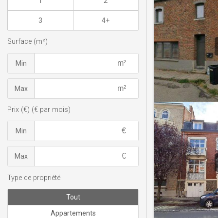
1
2
3
4+
Surface (m²)
Min
Max
Prix (€) (€ par mois)
Min
Max
Type de propriété
Tout
Appartements