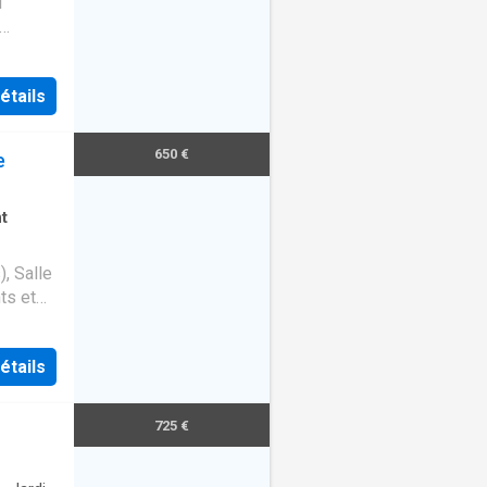
d
ortant.
étails
650 €
e
t
, Salle
ts et
étails
725 €