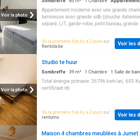
Sombreffe
·
60
m²
·
1
Chambre
·
Appartement
·
Parking
·
Cuisine équipée
Appartement moderne avec une grande cham
Voir la photo
lumineuse avec grande sdb (douche italienn
séparé; LIT; garde-robe, petit bureau, grande
commode 6 tiroirs + 4 tirois sous lit; Fauteuil
places. Meuble TV (décodeur + abonnement +
Vu la première fois il y a 2 jours
sur
Voir les d
câblé, inclus ds le prix de location). Cuisine 
Rentola.be
avec frigo, micro-ondes, four. Tout nouveau p
pellets PALAZZETTI. Place parking incluse. 1
Studio te huur
étage. Vue arrière sur jardin et dans quartier 
NON FUMEUR. Bail de courte durée ok (min 6
Sombreffe
·
39
m²
·
1
Chambre
·
1
Salle de bain
Studio
Pas de domiciliation possible. Loyer: 725€/
Total énergie primaire: 26796 kwh/an,: 693 
Charges: provisions de 50€ / mois (eau, chau
certificaat nb
Voir la photo
électricité) – compteur individuel pour l’électr
Décompte à faire en fin d’année/bail. Dispon
01/08/ 2026. Adresse: 1315 INCOURT; Atten
Vu la première fois il y a 2 jours
sur
merci d’envoyer vos demandes et renseign
Voir les d
rentumo
et visite: [e
Maison 4 chambres meublées à Jumet