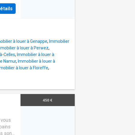
étails
bilier à louer à Genappe
,
Immobilier
mobilier à louer à Perwez
,
à-Celles
,
Immobilier à louer à
 de Namur
,
Immobilier à louer à
mobilier à louer à Floreffe
,
450 €
e vous
bains
es sont