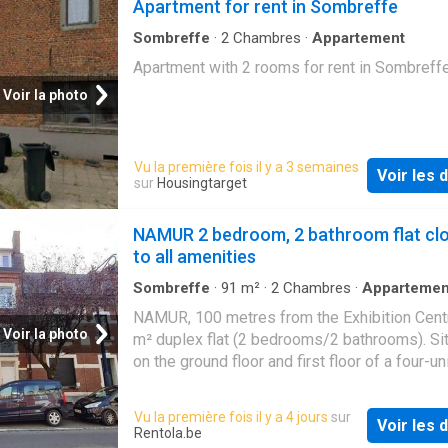
Apartment for rent in Sombreffe
Sombreffe
·
2
Chambres
·
Appartement
Apartment with 2 rooms for rent in Sombreff
Voir la photo
Vu la première fois il y a 3 semaines
Voir les d
sur
Housingtarget
NAMUR 2 bedroom, 2 bathroom flat cl
to all amenities
Sombreffe
·
91
m²
·
2
Chambres
·
Appartemen
NAMUR, 100 metres from the Exhibition Centr
Voir la photo
m² duplex flat (2 bedrooms/2 bathrooms). Si
on the ground floor and first floor of a four-un
it comprises an entrance hall leading to a larg
room which opens, on one side, onto the kitc
Vu la première fois il y a 4 jours
sur
Voir les d
access to the terrace and, on the other, to a fi
Rentola.be