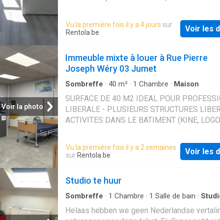
disponibles à partir du 02/08 !
Vu la première fois il y a 4 jours
sur
Voir les d
Rentola.be
Immeuble mixte à louer à Rue Pierre
Joseph Wéry 03 Jumet
Sombreffe
·
40
m²
·
1
Chambre
·
Maison
SURFACE DE 40 M2 IDEAL POUR PROFESS
Voir la photo
LIBERALE - PLUSIEURS STRUCTURES LIBE
ACTIVITES DANS LE BATIMENT (KINE, LOG
INFIRMIER. ) - PARTIE PRIVATIVE: SURFACE
M2 ( AVEC UN POINT D'EAU ET UNE ENTREE
Vu la première fois il y a 2 semaines
Voir les d
PRIVATIVE) PARTIE COMMUNE: ENTREE, CUI
sur
Rentola.be
ESPACES SANITAIRES, ZONE DE STOCKAGE
LOYER: 850 EUROS COMPRENANT CONNEX
Studio te huur
INTERNET EAU - DEUX MOIS DE CAUTION - 
D'OCCUPATION
Sombreffe
·
1
Chambre
·
1
Salle de bain
·
Studi
Ascenseur
Helaas hebben we geen Nederlandse vertali