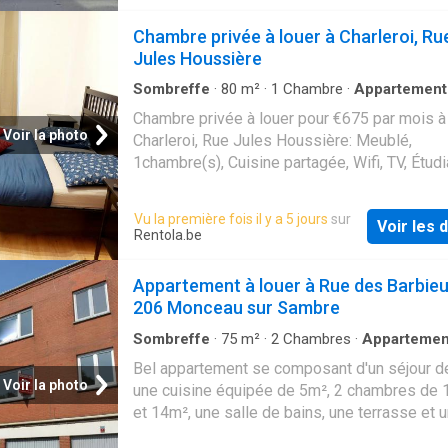
bedroom with an en-suite bathroom. On the 
level, accessed via a beautiful wooden stairc
Chambre privée à louer à Charleroi, Ru
there is a hallway with a utility area leading to
Jules Houssière
bedroom, a shower room and a separate toile
Excellent location, provisional monthly servi
Sombreffe
·
80
m²
·
1
Chambre
·
Appartement
charges of €55/month (including electricity f
Chambre privée à louer pour €675 par mois à
communal areas, flat insurance, boiler maint
Voir la photo
Charleroi, Rue Jules Houssière: Meublé,
and private cold water). PVC double-glazed
1chambre(s), Cuisine partagée, Wifi, TV, Étudi
windows; individual heating, hot water and elec
actifs
Close to shops, schools, the railway station,
Vu la première fois il y a 5 jours
sur
stops, government offices, the E411 motorway
Voir les d
Rentola.be
Energy Performance Certificate (EPC): E 378
kWh/m² per year – 42,355 kWh/year – N. Vie
Appartement à louer à Rue des Barbie
property at L&P
206 Monceau sur Sambre
Sombreffe
·
75
m²
·
2
Chambres
·
Appartemen
Terrasse
·
Cuisine équipée
·
Parking
Bel appartement se composant d'un séjour d
Voir la photo
une cuisine équipée de 5m², 2 chambres de 
et 14m², une salle de bains, une terrasse et 
garage