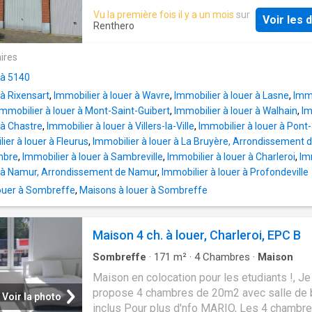
Vu la première fois il y a un mois
sur
Voir les d
Renthero
ires
 à 5140
 à Rixensart
,
Immobilier à louer à Wavre
,
Immobilier à louer à Lasne
,
Immo
Immobilier à louer à Mont-Saint-Guibert
,
Immobilier à louer à Walhain
,
Im
 à Chastre
,
Immobilier à louer à Villers-la-Ville
,
Immobilier à louer à Pont-
ier à louer à Fleurus
,
Immobilier à louer à La Bruyère, Arrondissement
mbre
,
Immobilier à louer à Sambreville
,
Immobilier à louer à Charleroi
,
Im
r à Namur, Arrondissement de Namur
,
Immobilier à louer à Profondeville
ouer à Sombreffe
,
Maisons à louer à Sombreffe
Maison 4 ch. à louer, Charleroi, EPC B
Sombreffe
·
171
m²
·
4
Chambres
·
Maison
Maison en colocation pour les etudiants !, J
propose 4 chambres de 20m2 avec salle de 
Voir la photo
inclus Pour plus d'nfo MARIO, Les 4 chambr