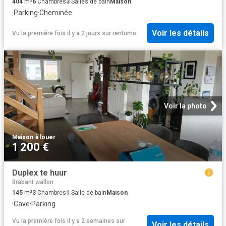
404
m²
6
Chambres
3
Salles de bain
Maison
·
Parking
·
Cheminée
Voir les détails
Vu la première fois il y a 2 jours
sur
rentumo
Voir la photo
Maison
·
à louer
1 200 €
Duplex te huur
Brabant wallon
145
m²
3
Chambres
1
Salle de bain
Maison
·
Cave
·
Parking
Vu la première fois il y a 2 semaines
sur
Voir les détails