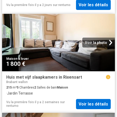
Voir les détails
Vu la première fois il y a 2 jours
sur
rentumo
Voir la photo
Maison
·
à louer
1 800 €
Huis met vijf slaapkamers in Rixensart
Brabant wallon
215
m²
5
Chambres
2
Salles de bain
Maison
·
Jardin
·
Terrasse
Vu la première fois il y a 2 semaines
sur
Voir les détails
rentumo