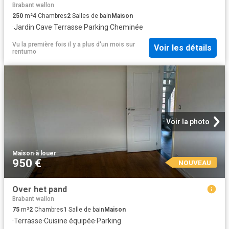
Brabant wallon
250
m²
4
Chambres
2
Salles de bain
Maison
·
Jardin
·
Cave
·
Terrasse
·
Parking
·
Cheminée
Vu la première fois il y a plus d'un mois
sur
Voir les détails
rentumo
Voir la photo
Maison
·
à louer
950 €
NOUVEAU
Over het pand
Brabant wallon
75
m²
2
Chambres
1
Salle de bain
Maison
·
Terrasse
·
Cuisine équipée
·
Parking