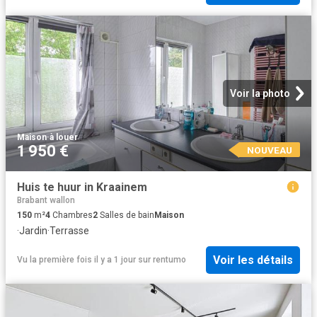
Voir la photo
Maison
·
à louer
1 950 €
NOUVEAU
Huis te huur in Kraainem
Brabant wallon
150
m²
4
Chambres
2
Salles de bain
Maison
·
Jardin
·
Terrasse
Voir les détails
Vu la première fois il y a 1 jour
sur
rentumo