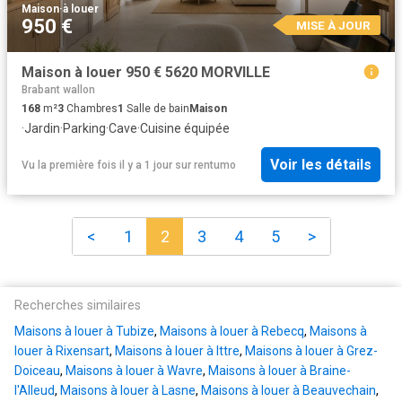
Maison
·
à louer
950 €
MISE À JOUR
Maison à louer 950 € 5620 MORVILLE
Brabant wallon
168
m²
3
Chambres
1
Salle de bain
Maison
·
Jardin
·
Parking
·
Cave
·
Cuisine équipée
Voir les détails
Vu la première fois il y a 1 jour
sur
rentumo
<
1
2
3
4
5
>
Recherches similaires
Maisons à louer à Tubize
,
Maisons à louer à Rebecq
,
Maisons à
louer à Rixensart
,
Maisons à louer à Ittre
,
Maisons à louer à Grez-
Doiceau
,
Maisons à louer à Wavre
,
Maisons à louer à Braine-
l'Alleud
,
Maisons à louer à Lasne
,
Maisons à louer à Beauvechain
,