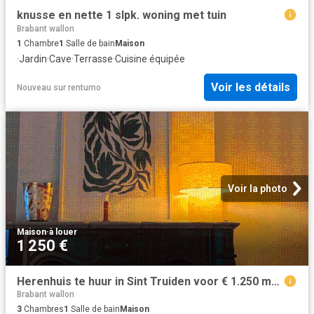
knusse en nette 1 slpk. woning met tuin
Brabant wallon
1
Chambre
1
Salle de bain
Maison
·
Jardin
·
Cave
·
Terrasse
·
Cuisine équipée
Voir les détails
Nouveau
sur
rentumo
Voir la photo
Maison
·
à louer
1 250 €
Herenhuis te huur in Sint Truiden voor € 1.250 met 3 slaapkamers
Brabant wallon
3
Chambres
1
Salle de bain
Maison