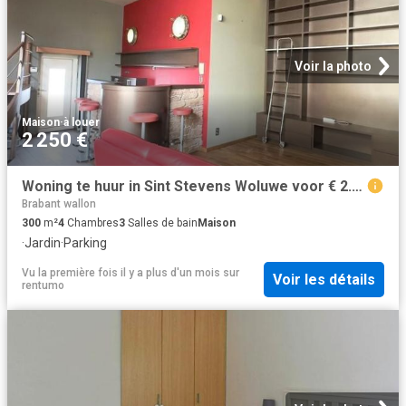
Voir la photo
Maison
·
à louer
2 250 €
Woning te huur in Sint Stevens Woluwe voor € 2.250 met 4 slaapkamers
Brabant wallon
300
m²
4
Chambres
3
Salles de bain
Maison
·
Jardin
·
Parking
Vu la première fois il y a plus d'un mois
sur
Voir les détails
rentumo