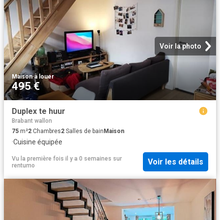
Voir la photo
Maison
·
à louer
495 €
Duplex te huur
Brabant wallon
75
m²
2
Chambres
2
Salles de bain
Maison
·
Cuisine équipée
Vu la première fois il y a 0 semaines
sur
Voir les détails
rentumo