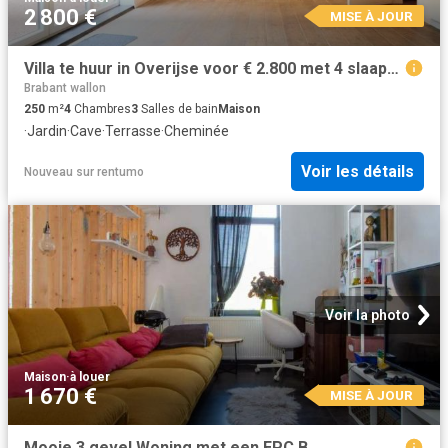
2 800 €
MISE À JOUR
Villa te huur in Overijse voor € 2.800 met 4 slaapkamers
Brabant wallon
250
m²
4
Chambres
3
Salles de bain
Maison
·
Jardin
·
Cave
·
Terrasse
·
Cheminée
Voir les détails
Nouveau
sur
rentumo
Voir la photo
Maison
·
à louer
1 670 €
MISE À JOUR
Mooie 3 gevel Woning met een EPC B