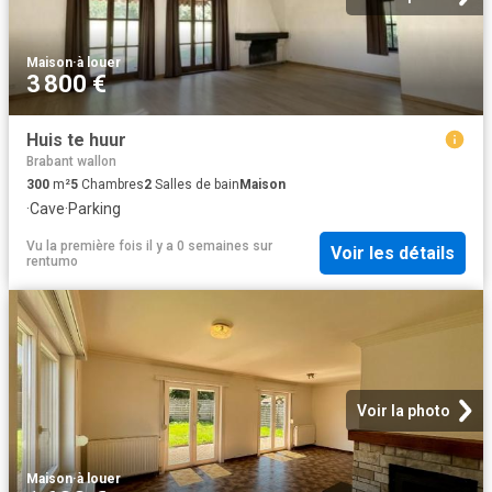
Maison
·
à louer
3 800 €
Huis te huur
Brabant wallon
300
m²
5
Chambres
2
Salles de bain
Maison
·
Cave
·
Parking
Vu la première fois il y a 0 semaines
sur
Voir les détails
rentumo
Voir la photo
Maison
·
à louer