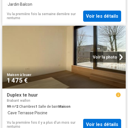
·
Jardin
·
Balcon
Vu la première fois la semaine dernière
sur
Voir les détails
rentumo
Voir la photo
Maison
·
à louer
1 475 €
Duplex te huur
Brabant wallon
99
m²
2
Chambres
1
Salle de bain
Maison
·
Cave
·
Terrasse
·
Piscine
Vu la première fois il y a plus d'un mois
sur
Voir les détails
rentumo