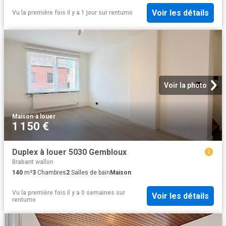
Voir les détails
Vu la première fois il y a 1 jour
sur
rentumo
Voir la photo
Maison
·
à louer
1 150 €
Duplex à louer 5030 Gembloux
Brabant wallon
140
m²
3
Chambres
2
Salles de bain
Maison
Vu la première fois il y a 0 semaines
sur
Voir les détails
rentumo