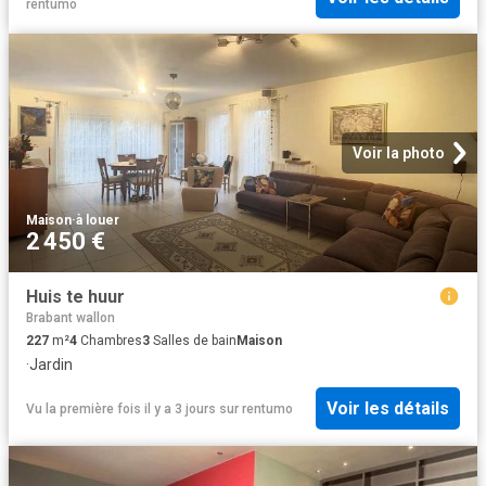
rentumo
Voir la photo
Maison
·
à louer
2 450 €
Huis te huur
Brabant wallon
227
m²
4
Chambres
3
Salles de bain
Maison
·
Jardin
Voir les détails
Vu la première fois il y a 3 jours
sur
rentumo