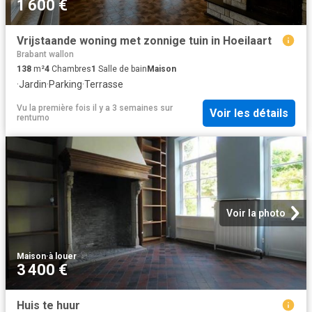
1 600 €
Vrijstaande woning met zonnige tuin in Hoeilaart
Brabant wallon
138
m²
4
Chambres
1
Salle de bain
Maison
·
Jardin
·
Parking
·
Terrasse
Vu la première fois il y a 3 semaines
sur
Voir les détails
rentumo
Voir la photo
Maison
·
à louer
3 400 €
Huis te huur