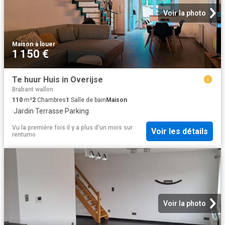
Voir la photo
Maison
·
à louer
1 150 €
Te huur Huis in Overijse
Brabant wallon
110
m²
2
Chambres
1
Salle de bain
Maison
·
Jardin
·
Terrasse
·
Parking
Vu la première fois il y a plus d'un mois
sur
Voir les détails
rentumo
Voir la photo