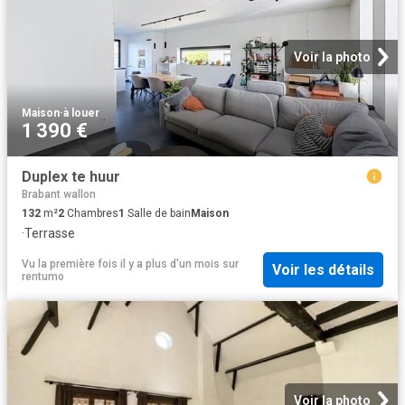
Voir la photo
Maison
·
à louer
1 390 €
Duplex te huur
Brabant wallon
132
m²
2
Chambres
1
Salle de bain
Maison
·
Terrasse
Vu la première fois il y a plus d'un mois
sur
Voir les détails
rentumo
Voir la photo