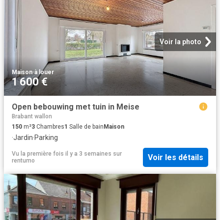
Voir la photo
Maison
·
à louer
1 600 €
Open bebouwing met tuin in Meise
Brabant wallon
150
m²
3
Chambres
1
Salle de bain
Maison
·
Jardin
·
Parking
Vu la première fois il y a 3 semaines
sur
Voir les détails
rentumo