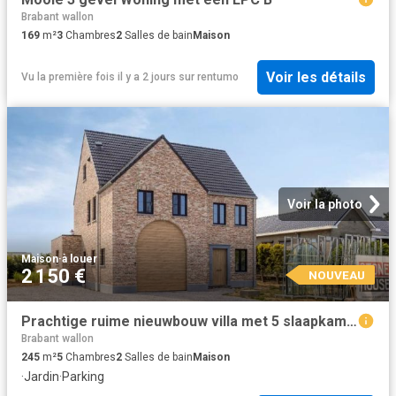
Brabant wallon
169
m²
3
Chambres
2
Salles de bain
Maison
Voir les détails
Vu la première fois il y a 2 jours
sur
rentumo
Voir la photo
Maison
·
à louer
2 150 €
NOUVEAU
Prachtige ruime nieuwbouw villa met 5 slaapkamers en garage te Pellenberg EPC A
Brabant wallon
245
m²
5
Chambres
2
Salles de bain
Maison
·
Jardin
·
Parking