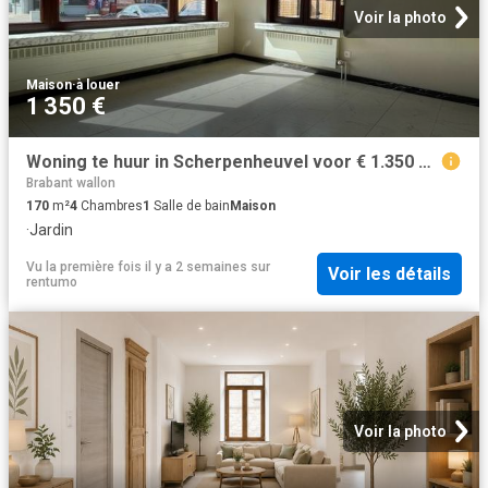
Voir la photo
Maison
·
à louer
1 350 €
Woning te huur in Scherpenheuvel voor € 1.350 met 4 slaapkamers
Brabant wallon
170
m²
4
Chambres
1
Salle de bain
Maison
·
Jardin
Vu la première fois il y a 2 semaines
sur
Voir les détails
rentumo
Voir la photo