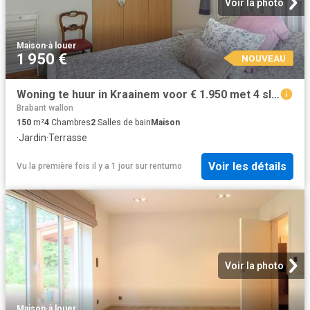
Voir la photo
Maison
·
à louer
1 950 €
NOUVEAU
Woning te huur in Kraainem voor € 1.950 met 4 slaapkamers
Brabant wallon
150
m²
4
Chambres
2
Salles de bain
Maison
·
Jardin
·
Terrasse
Voir les détails
Vu la première fois il y a 1 jour
sur
rentumo
Voir la photo
Maison
·
à louer