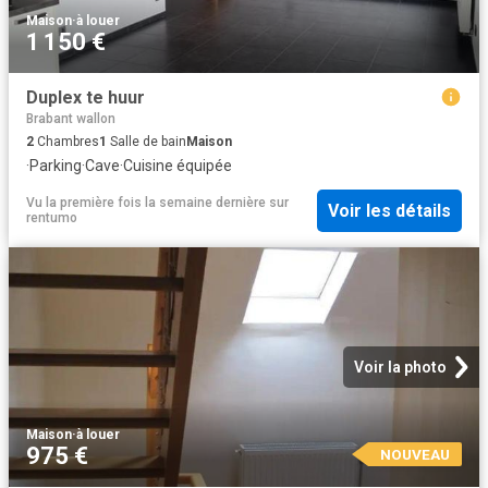
Maison
·
à louer
1 150 €
Duplex te huur
Brabant wallon
2
Chambres
1
Salle de bain
Maison
·
Parking
·
Cave
·
Cuisine équipée
Vu la première fois la semaine dernière
sur
Voir les détails
rentumo
Voir la photo
Maison
·
à louer
975 €
NOUVEAU