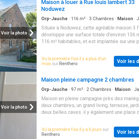
Maison à louer à Rue louis lambert 33
Noduwez
Orp-Jauche
·
116
m²
·
3
Chambres
·
Maison
·
J
Terrasse
·
Cuisine équipée
·
Parking
Située à Noduwez, cette agréable maison 3 
Voir la photo
développe une surface totale d’environ 136 m
116 m² habitables, et est implantée sur une p
de 840 m² offrant un agréable jardin privatif. 
maison combine parfaitement fonctionnalité,
Vu la première fois il y a plus d'un
Voir les d
volumes confortables et cadre de vie agréab
mois
sur
Renthero
hall d’entrée mène vers le rez-de-chaussée
composé d’une spacieuse chambre de ±20 m²
Maison pleine campagne 2 chambres
qu’une salle de douche avec WC. Un garage 
m² ainsi qu’un espace chaufferie complètent
Orp-Jauche
·
97
m²
·
2
Chambres
·
Maison
·
Ja
Parking
·
Cave
·
Terrasse
niveau. Au premier étage, vous découvrirez u
Maison en pleine campagne près des manèg
lumineux séjour ouvert de près de 27 m² offr
deux chambres, un grand living, terrasse, jard
Voir la photo
agréable espace de vie convivial. La cuisine
deux belles caves. il y également une place 
est ouverte sur le séjour. Cet étage bénéficie
parking pour deux voitures
également d’un accès direct vers la terrasse 
Vu la première fois il y a 6 jours
sur
qu’une buanderie séparée. L’espace nuit situ
Voir les d
Renthero
deuxième étage propose deux chambres