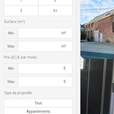
1
2
3
4+
Surface (m²)
Min
Max
Prix (€) (€ par mois)
Min
Max
Type de propriété
Tout
Appartements