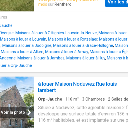
Voir les d
terrain de 4 ares orienté sud-ouest, elle dév
mois
sur
Renthero
une superficie habitable de ±140 m² et prop
espaces lumineux, modernes et parfaitemen
ires
agencés. Dès l’entrée, vous serez accueilli p
 Jauche
hall avec WC séparé menant vers un lumineux 
Overijse
,
Maisons à louer à Ottignies-Louvain-la-Neuve
,
Maisons à louer
d’une cuisine américaine entièrement équipé
Maisons à louer à Louvain
,
Maisons à louer à Rotselaer
,
Maisons à loue
moderne et ouverte sur la pièce de vie. À l’ét
e
,
Maisons à louer à Jodoigne
,
Maisons à louer à Grâce-Hollogne
,
Maisons
vous trouverez quatre chambres avec parquet
,
Maisons à louer à Alken
,
Maisons à louer à Amay
,
Maisons à louer à É
qu’une salle de bain équipée d’une baignoire,
à Andenne
,
Maisons à louer à Jambes
,
Maisons à louer à Huy
,
Maisons à 
douche à l’italienne, d’un lavabo et d’un WC. U
grenier de rangement et un garage avec esp
ouer à Orp-Jauche
débarras / buanderie viennent compléter l’e
À l’extérieur, vous profiterez d’un jardin clôtur
à louer Maison Noduwez Rue louis
terrasse bien orientée sud-ouest, de places 
lambert
parking privatives et d’un abri de jardin. Situ
la commune d’Orp-Jauc
Orp-Jauche
·
116
m²
·
3
Chambres
·
2
Salles de
Maison
·
Jardin
·
Terrasse
·
Cuisine équipée
·
Pa
Située à Noduwez, cette agréable maison 3 
Voir la photo
développe une surface totale d’environ 136 m
116 m² habitables, et est implantée sur une p
de 840 m² offrant un agréable jardin privatif. 