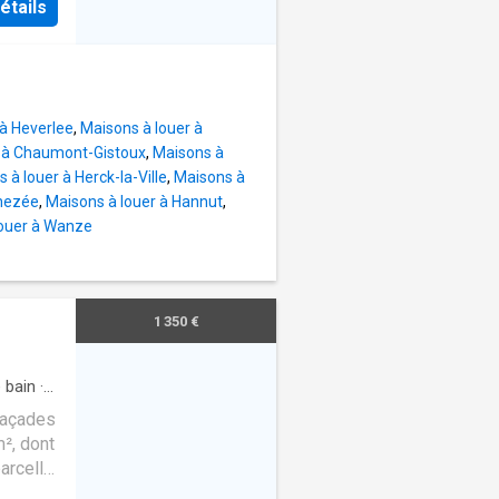
étails
eloppe
ose des
t
ar un
living,
 à Heverlee
,
Maisons à louer à
e,
r à Chaumont-Gistoux
,
Maisons à
age,
 à louer à Herck-la-Ville
,
Maisons à
 ainsi
ghezée
,
Maisons à louer à Hannut
,
 d’une
louer à Wanze
n
ace
nsemble.
é, d’une
1 350 €
de
ée dans
 bain
·
rking
façades
², dont
arcelle
Cette