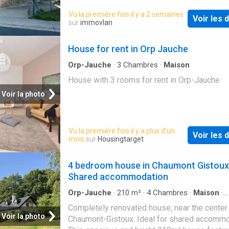
maison combine parfaitement fonctionnalité,
Vu la première fois il y a 2 semaines
Voir les d
volumes confortables et cadre de vie agréab
sur
immovlan
hall d’entrée mène vers le rez-de-chaussée
composé d’une spacieuse chambre de ±20 m²
House for rent in Orp Jauche
qu’une salle de douche avec WC. Un garage 
m² ainsi qu’un espace chaufferie complètent
Orp-Jauche
·
3
Chambres
·
Maison
niveau.Au premier étage, vous découvrirez u
House with 3 rooms for rent in Orp-Jauche
lumineux séjour ouvert de près de 27 m² offr
Voir la photo
agréable espace de vie convivial. La cuisine
est ouverte sur le séjour. Cet étage bénéficie
également d’un accès direct vers la terrasse 
Vu la première fois il y a plus d'un
qu’une buanderie séparée.L’espace nuit situé
Voir les d
mois
sur
Housingtarget
deuxième étage propose deux chambres
supplémentaires de ±15 m² chacune, une sal
4 bedroom house in Chaumont Gistoux
bains avec baignoire ainsi qu’un WC séparé.À
Shared accommodation
l’extérieur, vous profiterez d’une agréable te
d’environ 42 m² ainsi que d’un bea
Orp-Jauche
·
210
m²
·
4
Chambres
·
Maison
·
Climatisation
Completely renovated house, near the center
Voir la photo
Chaumont-Gistoux. Ideal for shared accomm