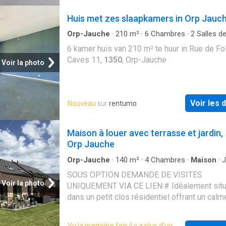
supplémentaires de ±15 m² chacune, une sal
Huis met zes slaapkamers in Orp Jauc
bains avec baignoire ainsi qu’un WC séparé. 
l’extérieur, vous profiterez d’une agréable te
Orp-Jauche
·
210
m²
·
6
Chambres
·
2
Salles de
d’environ 42 m² ainsi que d’un
Maison
6 kamer huis van 210 m² te huur in Rue de Fo
Caves 11,
1350
, Orp-Jauche
Voir la photo
Voir les d
Nouveau
sur
rentumo
Maison à louer avec terrasse et jardin,
Orp Jauche
Orp-Jauche
·
140
m²
·
4
Chambres
·
Maison
·
J
Parking
·
Terrasse
·
Cuisine équipée
SOUS OPTION DEMANDE DE VISITES
Voir la photo
UNIQUEMENT VIA CE LIEN:# Idéalement sit
dans un petit clos résidentiel offrant un calm
absolu, cette charmante maison neuve est un
opportunité à découvrir sans tarder. Érigée su
Vu la première fois il y a plus d'un