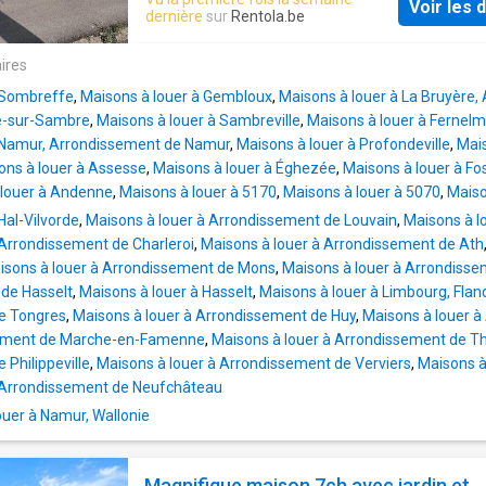
Voir les d
dernière
sur
Rentola.be
ires
 Sombreffe
,
Maisons à louer à Gembloux
,
Maisons à louer à La Bruyère
e-sur-Sambre
,
Maisons à louer à Sambreville
,
Maisons à louer à Fernel
à Namur, Arrondissement de Namur
,
Maisons à louer à Profondeville
,
Mais
ons à louer à Assesse
,
Maisons à louer à Éghezée
,
Maisons à louer à Fos
 louer à Andenne
,
Maisons à louer à 5170
,
Maisons à louer à 5070
,
Maiso
Hal-Vilvorde
,
Maisons à louer à Arrondissement de Louvain
,
Maisons à l
 Arrondissement de Charleroi
,
Maisons à louer à Arrondissement de Ath
isons à louer à Arrondissement de Mons
,
Maisons à louer à Arrondis
de Hasselt
,
Maisons à louer à Hasselt
,
Maisons à louer à Limbourg, Flan
e Tongres
,
Maisons à louer à Arrondissement de Huy
,
Maisons à louer à
sement de Marche-en-Famenne
,
Maisons à louer à Arrondissement de T
Philippeville
,
Maisons à louer à Arrondissement de Verviers
,
Maisons à
à Arrondissement de Neufchâteau
uer à Namur, Wallonie
Magnifique maison 7ch avec jardin et