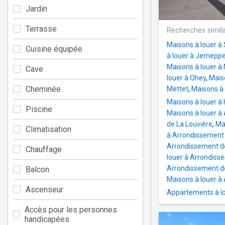
Jardin
Terrasse
Recherches simila
Maisons à louer à
Cuisine équipée
à louer à Jemepp
Maisons à louer 
Cave
louer à Ohey
,
Mais
Cheminée
Mettet
,
Maisons à
Maisons à louer à 
Piscine
Maisons à louer à
de La Louvière
,
Ma
Climatisation
à Arrondissement 
Arrondissement d
Chauffage
louer à Arrondis
Arrondissement de 
Balcon
Maisons à louer 
Ascenseur
Appartements à lo
Accès pour les personnes
handicapées