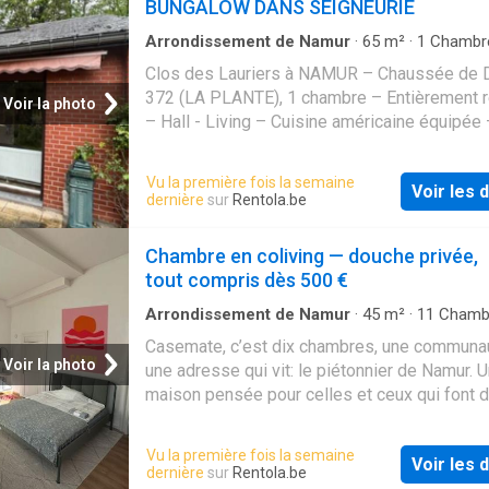
BUNGALOW DANS SEIGNEURIE
Arrondissement de Namur
·
65
m²
·
1
Chambr
Maison
·
Parking
·
Cuisine équipée
Clos des Lauriers à NAMUR – Chaussée de D
372 (LA PLANTE), 1 chambre – Entièrement 
Voir la photo
– Hall - Living – Cuisine américaine équipée
avec douche – Petite Véranda –, Emplaceme
Parking, Raccordements pour Tv, Tel, Internet
Vu la première fois la semaine
Voir les d
Compteurs personnels (gaz, eau, électricité),
dernière
sur
Rentola.be
715 euros + charges personnelles, merci de
Chambre en coliving — douche privée,
tout compris dès 500 €
Arrondissement de Namur
·
45
m²
·
11
Chamb
Maison
·
Jardin
Casemate, c’est dix chambres, une communau
Voir la photo
une adresse qui vit: le piétonnier de Namur. 
maison pensée pour celles et ceux qui font 
choses — indépendants, créatifs, jeunes cher
télétravailleurs et profils venus d’ailleurs. C
Vu la première fois la semaine
Voir les d
chambre est meublée et dispose de sa prop
dernière
sur
Rentola.be