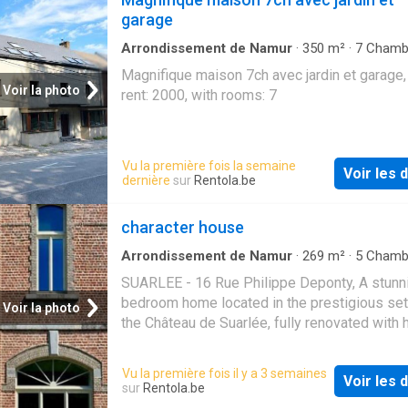
garage
Arrondissement de Namur
·
350
m²
·
7
Chamb
Maison
·
Jardin
·
Parking
Magnifique maison 7ch avec jardin et garage,
Voir la photo
rent: 2000, with rooms: 7
Vu la première fois la semaine
Voir les d
dernière
sur
Rentola.be
character house
Arrondissement de Namur
·
269
m²
·
5
Chamb
Maison
·
Parking
SUARLEE - 16 Rue Philippe Deponty, A stunn
bedroom home located in the prestigious set
Voir la photo
the Château de Suarlée, fully renovated with 
quality materials Offering the perfect balanc
between historic charm and modern comfort, 
Vu la première fois il y a 3 semaines
Voir les d
features a bright living room with a fully equ
sur
Rentola.be
kitchen (no refrigerator), two elegant shower