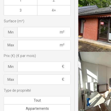
1
2
3
4+
Surface (m²)
Min
Max
Prix (€) (€ par mois)
Min
Max
Type de propriété
Tout
Appartements