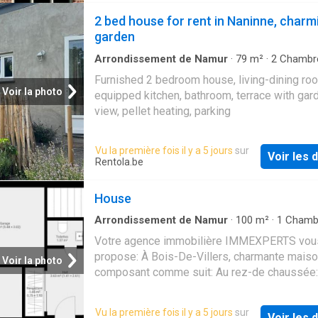
a laundry room, and an outdoor parking spac
2 bed house for rent in Naninne, charm
other amenities The dual-flow mechanical ven
garden
system (VMC/C+), underfloor heating, and a 
energy performance certificate (PEB) guaran
Arrondissement de Namur
·
79
m²
·
2
Chambr
Maison
·
Parking
optimal comfort and a significant reduction i
Furnished 2 bedroom house, living-dining ro
costs Nestled in a lush, bucolic setting, the 
Voir la photo
equipped kitchen, bathroom, terrace with gar
enjoys a prime location just outside Namur, w
view, pellet heating, parking
quick access to major highways (E42/A15/E
exceptional property in a unique setting, avail
Vu la première fois il y a 5 jours
sur
rent at €2,100/month plus €253/month in utili
Voir les d
Rentola.be
(insurance, common area fees, maintenance o
grounds and garden, etc.)
House
Arrondissement de Namur
·
100
m²
·
1
Chamb
Maison
·
Parking
·
Cheminée
Votre agence immobilière IMMEXPERTS vou
propose: À Bois-De-Villers, charmante mais
Voir la photo
composant comme suit: Au rez-de chaussée: 
d'entrée, un WC individuel, une buanderie, un 
Au 1er étage: un séjour avec coin cuisine hyp
Vu la première fois il y a 5 jours
sur
Voir les d