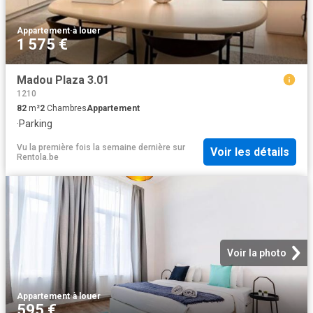
Appartement
·
à louer
1 575 €
Madou Plaza 3.01
1210
82
m²
2
Chambres
Appartement
·
Parking
Vu la première fois la semaine dernière
sur
Voir les détails
Rentola.be
Voir la photo
Appartement
·
à louer
595 €