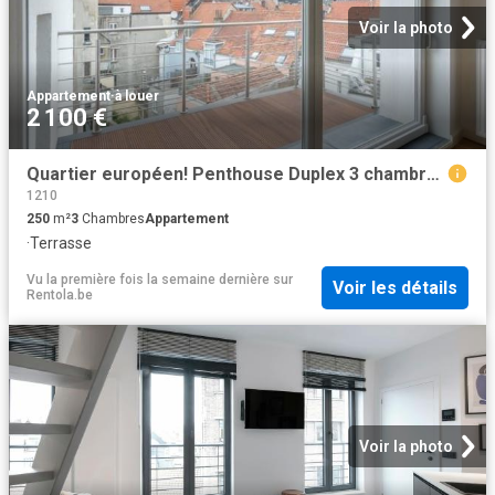
Voir la photo
Appartement
·
à louer
2 100 €
Quartier européen! Penthouse Duplex 3 chambres avec 2 Terras
1210
250
m²
3
Chambres
Appartement
·
Terrasse
Vu la première fois la semaine dernière
sur
Voir les détails
Rentola.be
Voir la photo