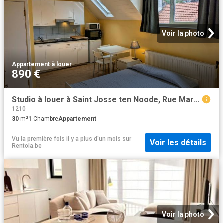
Voir la photo
Appartement
·
à louer
890 €
Studio à louer à Saint Josse ten Noode, Rue Marie Thérèse
1210
30
m²
1
Chambre
Appartement
Vu la première fois il y a plus d'un mois
sur
Voir les détails
Rentola.be
Voir la photo