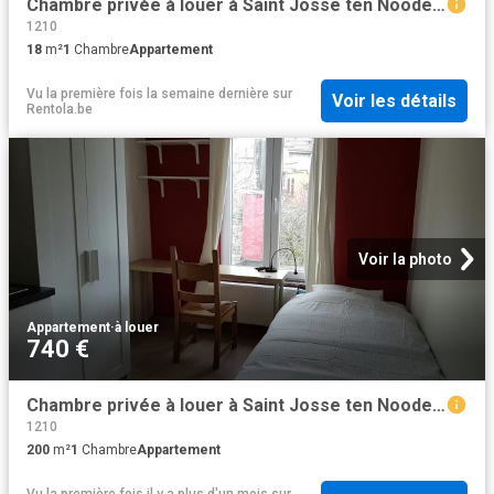
Chambre privée à louer à Saint Josse ten Noode, Rue des Moissons
1210
18
m²
1
Chambre
Appartement
Vu la première fois la semaine dernière
sur
Voir les détails
Rentola.be
Voir la photo
Appartement
·
à louer
740 €
Chambre privée à louer à Saint Josse ten Noode, Rue Saint Alphonse
1210
200
m²
1
Chambre
Appartement