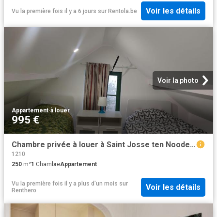
Voir les détails
Vu la première fois il y a 6 jours
sur
Rentola.be
Voir la photo
Appartement
·
à louer
995 €
Chambre privée à louer à Saint Josse ten Noode, Rue Charles VI
1210
250
m²
1
Chambre
Appartement
Vu la première fois il y a plus d'un mois
sur
Voir les détails
Renthero