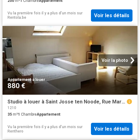
200
m²
1
Chambre
Appartement
Vu la première fois il y a plus d'un mois
sur
Voir les détails
Rentola.be
Voir la photo
Appartement
·
à louer
880 €
Studio à louer à Saint Josse ten Noode, Rue Marie Thérèse
1210
35
m²
1
Chambre
Appartement
Vu la première fois il y a plus d'un mois
sur
Voir les détails
Renthero