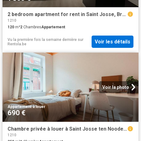
2 bedroom apartment for rent in Saint Josse, Brussels
1210
120
m²
2
Chambres
Appartement
Vu la première fois la semaine dernière
sur
Voir les détails
Rentola.be
Voir la photo
Appartement
·
à louer
690 €
Chambre privée à louer à Saint Josse ten Noode, Rue du Cadran
1210