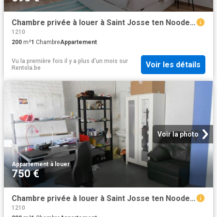
Chambre privée à louer à Saint Josse ten Noode, Rue de l'Abondance
1210
200
m²
1
Chambre
Appartement
Vu la première fois il y a plus d'un mois
sur
Voir les détails
Rentola.be
Voir la photo
Appartement
·
à louer
750 €
Chambre privée à louer à Saint Josse ten Noode, Rue du Moulin
1210