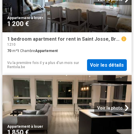
Appartement
·
à louer
1 200 €
1 bedroom apartment for rent in Saint Josse, Brussels
1210
70
m²
1
Chambre
Appartement
Vu la première fois il y a plus d'un mois
sur
Voir les détails
Rentola.be
Voir la photo
Appartement
·
à louer
1 850 €