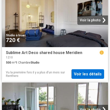
Voir la photo
Studio
·
à louer
720 €
Sublime Art Deco shared house Meridien
1210
500
m²
1
Chambre
Studio
Vu la première fois il y a plus d'un mois
sur
Voir les détails
Renthero
Voir la photo