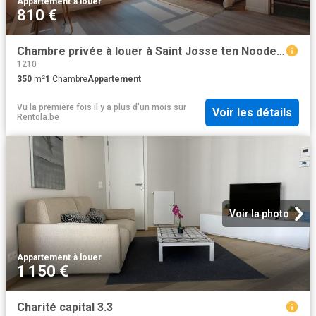
Appartement
·
à louer
810 €
Chambre privée à louer à Saint Josse ten Noode, Rue du Cadran
1210
350
m²
1
Chambre
Appartement
Vu la première fois il y a plus d'un mois
sur
Voir les détails
Rentola.be
Voir la photo
Appartement
·
à louer
1 150 €
Charité capital 3.3