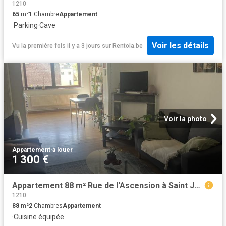
1210
65
m²
1
Chambre
Appartement
·
Parking
·
Cave
Voir les détails
Vu la première fois il y a 3 jours
sur
Rentola.be
Voir la photo
Appartement
·
à louer
1 300 €
Appartement 88 m² Rue de l'Ascension à Saint Josse ten Noode
1210
88
m²
2
Chambres
Appartement
·
Cuisine équipée