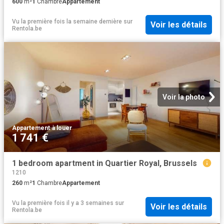
600
m²
1
Chambre
Appartement
Vu la première fois la semaine dernière
sur
Voir les détails
Rentola.be
Voir la photo
Appartement
·
à louer
1 741 €
1 bedroom apartment in Quartier Royal, Brussels
1210
260
m²
1
Chambre
Appartement
Vu la première fois il y a 3 semaines
sur
Voir les détails
Rentola.be