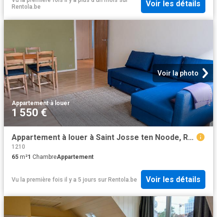
Vu la première fois il y a plus d'un mois
sur
Voir les détails
Rentola.be
Voir la photo
Appartement
·
à louer
1 550 €
Appartement à louer à Saint Josse ten Noode, Rue Amédée Lynen
1210
65
m²
1
Chambre
Appartement
Voir les détails
Vu la première fois il y a 5 jours
sur
Rentola.be