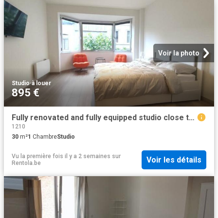
Voir la photo
Studio
·
à louer
895 €
Fully renovated and fully equipped studio close to the cente
1210
30
m²
1
Chambre
Studio
Vu la première fois il y a 2 semaines
sur
Voir les détails
Rentola.be