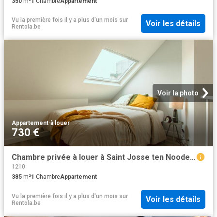
350
m²
1
Chambre
Appartement
Vu la première fois il y a plus d'un mois
sur
Voir les détails
Rentola.be
Voir la photo
Appartement
·
à louer
730 €
Chambre privée à louer à Saint Josse ten Noode, Rue de la Comète
1210
385
m²
1
Chambre
Appartement
Vu la première fois il y a plus d'un mois
sur
Voir les détails
Rentola.be