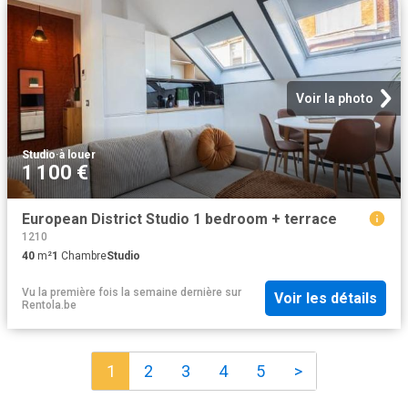
Voir la photo
Studio
·
à louer
1 100 €
European District Studio 1 bedroom + terrace
1210
40
m²
1
Chambre
Studio
Vu la première fois la semaine dernière
sur
Voir les détails
Rentola.be
1
2
3
4
5
>