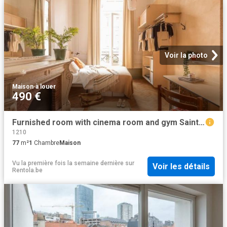
Voir la photo
Maison
·
à louer
490 €
Furnished room with cinema room and gym Saint Josse
1210
77
m²
1
Chambre
Maison
Vu la première fois la semaine dernière
sur
Voir les détails
Rentola.be