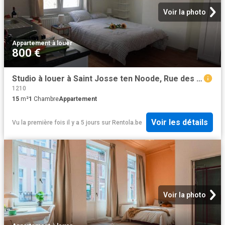
Voir la photo
Appartement
·
à louer
800 €
Studio à louer à Saint Josse ten Noode, Rue des Deux Tours
1210
15
m²
1
Chambre
Appartement
Voir les détails
Vu la première fois il y a 5 jours
sur
Rentola.be
Voir la photo