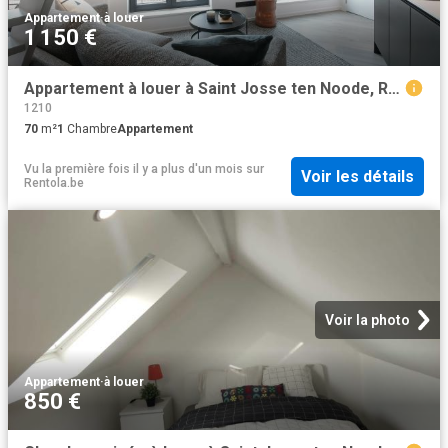
Appartement
·
à louer
1 150 €
Appartement à louer à Saint Josse ten Noode, Rue Saint Josse
1210
70
m²
1
Chambre
Appartement
Vu la première fois il y a plus d'un mois
sur
Voir les détails
Rentola.be
Voir la photo
Appartement
·
à louer
850 €