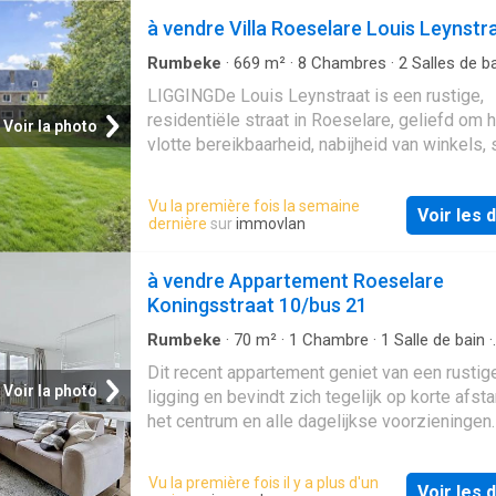
vanaf 399.344 € exclusief kosten
à vendre Villa Roeselare Louis Leynstr
Rumbeke
·
669
m²
·
8
Chambres
·
2
Salles de b
Villa
·
Jardin
·
Parking
LIGGINGDe Louis Leynstraat is een rustige,
residentiële straat in Roeselare, geliefd om 
Voir la photo
vlotte bereikbaarheid, nabijheid van winkels, 
sportfaciliteiten en invalswegen. Hier woont 
aangename, veilige buurt met alle comfort bi
Vu la première fois la semaine
Voir les d
handbereik.INDELINGDeze villa was een voo
dernière
sur
immovlan
notaris woning met kantoor. Het gelijkvloers 
uit een royale inkomhal, vestiaire en toilet, e
à vendre Appartement Roeselare
woonkamer, een ingerichte keuken, 2 polyval
Koningsstraat 10/bus 21
kamers, een wasberging, fietsplaats, een gro
kantoor ruimte en een dubbele garage. Op he
Rumbeke
·
70
m²
·
1
Chambre
·
1
Salle de bain
·
Appartement
·
Terrasse
·
Ascenseur
·
Cuisine 
verdiep zijn er 8 slaapkamers en 2 badkamer
Dit recent appartement geniet van een rustig
Parking
voorzien. Ook de zolderruimte voorziet tal va
Voir la photo
ligging en bevindt zich tegelijk op korte afst
plaats en kan nog afgewerkt worden met tal 
het centrum en alle dagelijkse voorzieningen.
doeleinden. Bovendien is de woning onderke
trap of lift bereikt u het appartement op de 
en geniet deze van een zuidwest gerichte tu
verdieping. De inkomhal biedt toegang tot de
Vu la première fois il y a plus d'un
meer info en/of een bezoek contacteer Guil
Voir les d
verschillende ruimtes. Verder beschikt het