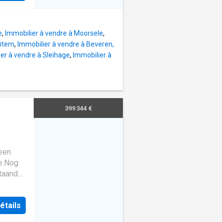
ming:
BPA
(Bora),
n
e
,
Immobilier à vendre à Moorsele
,
, niet-
eitem
,
Immobilier à vendre à Beveren,
g:
er à vendre à Sleihage
,
Immobilier à
f),
zand-
en het
399 344 €
 Ring
centrum
 een
zegem
ke.Nog
in)*
taande
plannen
étails
-
erPrijs