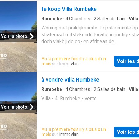
te koop Villa Rumbeke
Rumbeke
·
4
Chambres
·
2
Salles de bain
·
Villa
·
Parking
·
Sauna
Woning met praktijkruimte + opslagruimte op
strategisch uitstekende locatie in rustige stra
Voir la photo
doch vlakbij de op- en afrit van de
E403!INDELING:Gelijkvloers:Inkomhal - ruimt
praktijkruimte met afzonderlijke inkomhal/2d
Vu la première fois il y a plus d'un
Voir les d
woonkamer - 2 burelen - gastentoilet (met la
mois
sur
Immovlan
ruime opslagruimte/showroom - wasplaats -
opslagruimte - werkplaats - berging - volledi
à vendre Villa Rumbeke
verharde en omheinde parking - garage - voll
aangelegde en omheinde tuin met bijhorende
Rumbeke
·
4
Chambres
·
2
Salles de bain
·
Villa
tuinkamer met gemetste BBQ en bijhorende
Villa - 4: Rumbeke - vente
ontspanningsruime met jacuzzi, sauna en ba
Voir la photo
(O.a. met lavabomeubel, toilet en douche).Eer
verdieping:Hal - ruime lichtrijke living (met
houtcassette) - volledig ingerichte keuken (O
Vu la première fois il y a plus d'un
granieten werkblad, dubbele spoelbak, comb
Voir les d
mois
sur
immovlan
fornuis, dampkap, Amerikaanse koelkast en