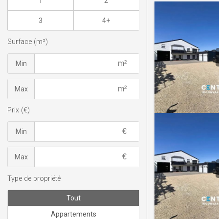
1
2
3
4+
Surface (m²)
Min
Max
Prix (€)
Min
Max
Type de propriété
Tout
Appartements