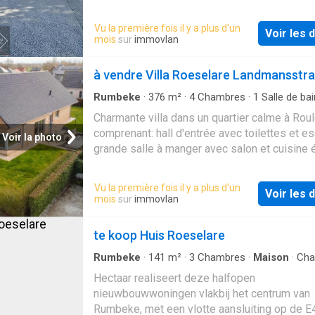
Vu la première fois il y a plus d'un
Voir les d
mois
sur
immovlan
à vendre Villa Roeselare Landmansstra
Rumbeke
·
376
m²
·
4
Chambres
·
1
Salle de bai
·
Jardin
·
Parking
·
Terrasse
·
Cuisine équipée
Charmante villa dans un quartier calme à Rou
comprenant: hall d'entrée avec toilettes et esc
Voir la photo
grande salle à manger avec salon et cuisine
attenante (plan de travail en granit, lave-vaiss
micro-ondes et four, réfrigérateur) avec coin 
Vu la première fois il y a plus d'un
Voir les d
déjeuner. Hall de nuit avec débarras, buanderi
mois
sur
immovlan
chambres. Nous avons également la salle de
avec un deuxième WC, une baignoire, une do
te koop Huis Roeselare
un double lavabo, un double garage (porte
automatique).À l'étage, il y a encore le hall de 
Rumbeke
·
141
m²
·
3
Chambres
·
Maison
·
Cha
Cuisine équipée
·
Parking
grand grenier (possibilité de chambres
Hectaar realiseert deze halfopen
supplémentaires), un dressing et 2 chambre
nieuwbouwwoningen vlakbij het centrum van
spacieuses.Jardin ensoleillé avec terrasse.A
Rumbeke, met een vlotte aansluiting op de E