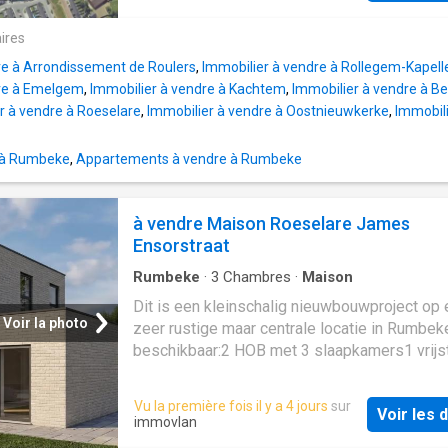
keuken met composiet werkblad en alle
>70% van de vloeroppervlakte.Nevenbestem
inbouwtoestellen van het merk MIELE
BESTEMMING:Gewestpan Roeselare-Tielt, 
ires
(inductiekookplaat met ingewerkte afzuiging 
Kazand-Oost, zone 5:Hoofdbestemming:
combi-oven, vaatwasser, dubbele koelkast e
re à Arrondissement de Roulers
,
Immobilier à vendre à Rollegem-Kapell
ambachtelijke bedrijfsgebouwen, bergplaatsen
hogedruk stoomoven) - 2 ruime, lichtrijke s
dre à Emelgem
,
Immobilier à vendre à Kachtem
,
Immobilier à vendre à B
storend voor de omgeving.Nevenbestemmin
r à vendre à Roeselare
,
Immobilier à vendre à Oostnieuwkerke
,
Immobili
woongebouwen, woningen (1woning per bedrij
bergplaatsen, garages.LIGGING: Het BPA Ka
 à Rumbeke
,
Appartements à vendre à Rumbeke
Oost ligt in de deelgemeente Rumbeke, ten
oosten/zuid-oosten van het centrum van
Roeselare,tussen het centrum van Rumbeke 
à vendre Maison Roeselare James
ziekenhuis AZ Delta met zeer goede
Ensorstraat
autoverbindingen:- E403 (Brugge – Kortrijk –
Doornik): op ongeveer 5 à 10 minuten rijden.-
Rumbeke
·
3
Chambres
·
Maison
R32 rond Roeselare: snelle verbinding naar 
Dit is een kleinschalig nieuwbouwproject op
en industriezones.Vlotte aansluiting naar: I
Voir la photo
zeer rustige maar centrale locatie in Rumbe
(±10 min) - Kortrijk (±20 min) - Brugge (±25 m
beschikbaar:2 HOB met 3 slaapkamers1 vrijs
Bijzonderheden
woningen met 3 slaapkamersLastenboek en 
op aanvraag. Pluspunten:- Zonnepanelen -
Vu la première fois il y a 4 jours
sur
Voir les d
Warmtepomp- BEN woning- PVC schrijnwerk
immovlan
Ventilatiesysteem C+- Regenwater 10.000 lit