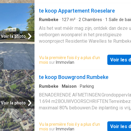
vaatwasmachine) - wasplaats (met uitgietbak
te koop Appartement Roeselare
voorzieningen voor wasmachine en droger) -
badkamer (O.a. met dubbel lavabomeubel en
Rumbeke
·
127
m²
·
2
Chambres
·
1
Salle de bai
inloopdouche) - afzonderlijk toilet (met lavab
Appartement
·
Ascenseur
·
Cuisine équipée
Als het wat méér mag zijn, ontdek dan deze 
slaapkamers - veranda - l
verborgen woonparel in het prestigieuze
Voir la photo
woonproject Residentie Warelles te Rumbek
(Roeselare), nabij het Sterrebos.Geïnspireer
de iconische stijl van Frank Lloyd Wright, co
Vu la première fois il y a plus d'un
Voir les d
dit villa-appartement luxe, licht en privacy in 
mois
sur
Immovlan
groene, rustige omgeving op een steenworp 
centrum van Roeselare.INDELING:U komt bin
te koop Bouwgrond Rumbeke
dit volledig afgesloten en aangelegd domein
automatische poort (videofoon). Parkeren ka
Rumbeke
·
Maison
·
Parking
bezoekersparkings op het einde van de
BENADERENDE AFMETINGEN:Grondoppervla
oprijlaan.Gelijkvloers: Gemeenschappelijke i
1.694 m2BOUWVOORSCHRIFTEN:Terreinbeze
Voir la photo
met liftEerste verdieping: Gemeenschappelij
maximaal 80% bebouwen.De inplanting is vrij,
voorzien van lift en traphal - inkomhal met ve
bouwvrije afstand van 5m t.o.v. de inwendige
en gastentoilet - ruime en lichtrijke leefruimt
bedrijven-perceelsgrenzen. Kroonlijsthoogte
Vu la première fois il y a plus d'un
grote raampartijen - volledig geïnstalleerde 
Voir les d
7m en nokhoogte max. 12m.Hoofdbestemmi
mois
sur
Immovlan