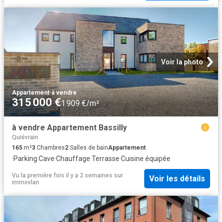
Voir la photo
Appartement
·
à vendre
315 000 €
1 909 €/m²
à vendre Appartement Bassilly
Quiévrain
165
m²
3
Chambres
2
Salles de bain
Appartement
·
Parking
·
Cave
·
Chauffage
·
Terrasse
·
Cuisine équipée
Vu la première fois il y a 2 semaines
sur
Voir les détails
immovlan