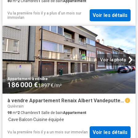
80
m²
2
Chambres
1
Salle de bain
Appartement
Vu la première fois il y a plus d'un mois
sur
Voir les détails
immovlan
Voir la photo
Appartement
·
à vendre
186 000 €
1 897 €/m²
à vendre Appartement Renaix Albert Vandeputtestraat
Quiévrain
98
m²
2
Chambres
1
Salle de bain
Appartement
·
Cave
·
Balcon
·
Cuisine équipée
Voir les détails
Vu la première fois il y a un mois
sur
immovlan