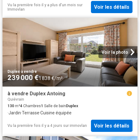
Vu la première fois il y a plus d'un mois
sur
Voir les détails
Immovlan
Voir la photo
Duplex
·
à vendre
239 000 €
1 838 €/m²
à vendre Duplex Antoing
Quiévrain
130
m²
4
Chambres
1
Salle de bain
Duplex
·
Jardin
·
Terrasse
·
Cuisine équipée
Voir les détails
Vu la première fois il y a 4 jours
sur
immovlan