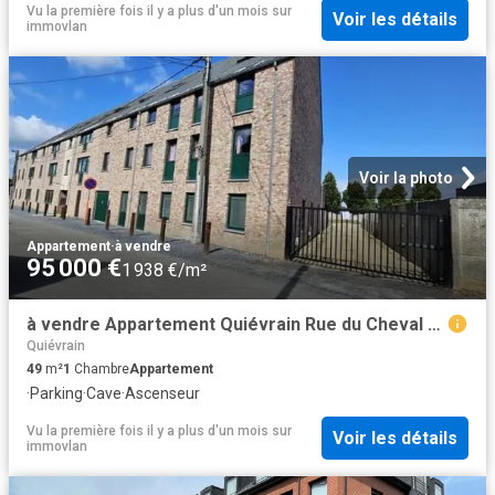
Vu la première fois il y a plus d'un mois
sur
Voir les détails
immovlan
Voir la photo
Appartement
·
à vendre
95 000 €
1 938 €/m²
à vendre Appartement Quiévrain Rue du Cheval Blanc
Quiévrain
49
m²
1
Chambre
Appartement
·
Parking
·
Cave
·
Ascenseur
Vu la première fois il y a plus d'un mois
sur
Voir les détails
immovlan