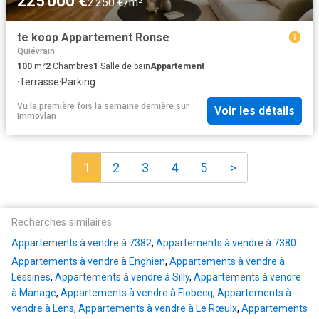
225 000 €
2 250 €/m²
te koop Appartement Ronse
Quiévrain
100
m²
2
Chambres
1
Salle de bain
Appartement
·
Terrasse
·
Parking
Vu la première fois la semaine dernière
sur
Voir les détails
Immovlan
1
2
3
4
5
>
Recherches similaires
Appartements à vendre à 7382
,
Appartements à vendre à 7380
Appartements à vendre à Enghien
,
Appartements à vendre à
Lessines
,
Appartements à vendre à Silly
,
Appartements à vendre
à Manage
,
Appartements à vendre à Flobecq
,
Appartements à
vendre à Lens
,
Appartements à vendre à Le Rœulx
,
Appartements