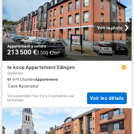
Voir la photo
Appartement
·
à vendre
213 500 €
3 500 €/m²
te koop Appartement Edingen
Quiévrain
61
m²
1
Chambre
Appartement
·
Cave
·
Ascenseur
Vu la première fois il y a 3 semaines
sur
Voir les détails
Immovlan