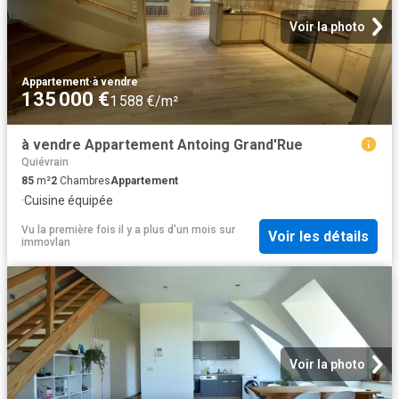
Voir la photo
Appartement
·
à vendre
135 000 €
1 588 €/m²
à vendre Appartement Antoing Grand'Rue
Quiévrain
85
m²
2
Chambres
Appartement
·
Cuisine équipée
Vu la première fois il y a plus d'un mois
sur
Voir les détails
immovlan
Voir la photo