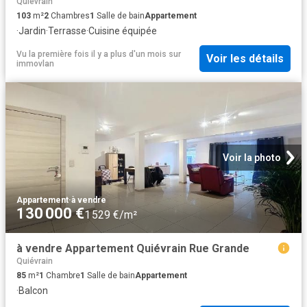
Quiévrain
103
m²
2
Chambres
1
Salle de bain
Appartement
·
Jardin
·
Terrasse
·
Cuisine équipée
Vu la première fois il y a plus d'un mois
sur
Voir les détails
immovlan
Voir la photo
Appartement
·
à vendre
130 000 €
1 529 €/m²
à vendre Appartement Quiévrain Rue Grande
Quiévrain
85
m²
1
Chambre
1
Salle de bain
Appartement
·
Balcon