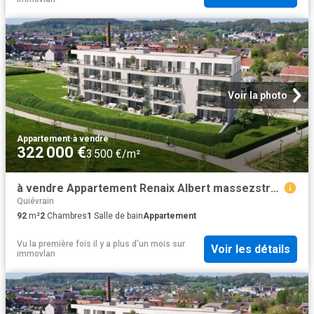
Voir la photo
Appartement
·
à vendre
322 000 €
3 500 €/m²
à vendre Appartement Renaix Albert massezstraat
Quiévrain
92
m²
2
Chambres
1
Salle de bain
Appartement
Vu la première fois il y a plus d'un mois
sur
Voir les détails
immovlan