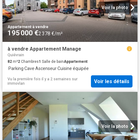
Voir la photo
Appartement
·
à vendre
195 000 €
2 378 €/m²
à vendre Appartement Manage
Quiévrain
82
m²
2
Chambres
1
Salle de bain
Appartement
·
Parking
·
Cave
·
Ascenseur
·
Cuisine équipée
Vu la première fois il y a 2 semaines
sur
Voir les détails
immovlan
Voir la photo