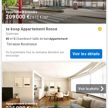
Appartement
·
à vendre
209 000 €
2 612 €/m²
te koop Appartement Ronse
Quiévrain
80
m²
2
Chambres
1
Salle de bain
Appartement
·
Terrasse
·
Ascenseur
Vu la première fois la semaine dernière
sur
Voir les détails
Immovlan
Voir la photo
Appartement
·
à vendre