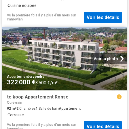
·
Cuisine équipée
Vu la première fois il y a plus d'un mois
sur
Voir les détails
Immovlan
Voir la photo
Appartement
·
à vendre
322 000 €
3 500 €/m²
te koop Appartement Ronse
Quiévrain
92
m²
2
Chambres
1
Salle de bain
Appartement
·
Terrasse
Vu la première fois il y a plus d'un mois
sur
Voir les détails
Immovlan