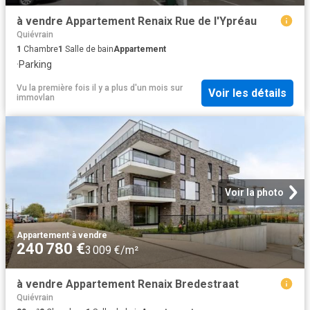
à vendre Appartement Renaix Rue de l'Ypréau
Quiévrain
1
Chambre
1
Salle de bain
Appartement
·
Parking
Vu la première fois il y a plus d'un mois
sur
Voir les détails
immovlan
Voir la photo
Appartement
·
à vendre
240 780 €
3 009 €/m²
à vendre Appartement Renaix Bredestraat
Quiévrain