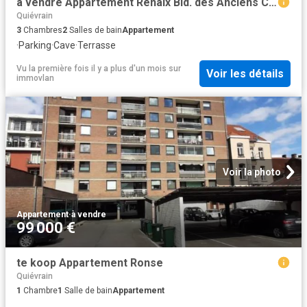
à vendre Appartement Renaix Bld. des Anciens Combattants
Quiévrain
3
Chambres
2
Salles de bain
Appartement
·
Parking
·
Cave
·
Terrasse
Vu la première fois il y a plus d'un mois
sur
Voir les détails
immovlan
Voir la photo
Appartement
·
à vendre
99 000 €
te koop Appartement Ronse
Quiévrain
1
Chambre
1
Salle de bain
Appartement