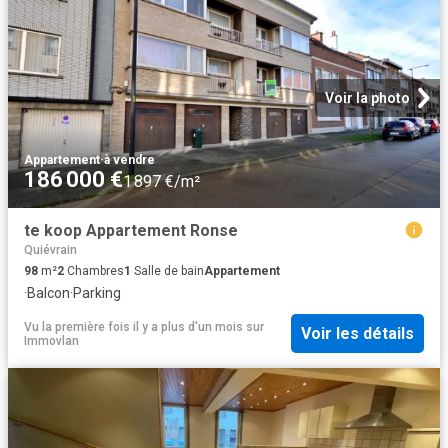
Voir la photo
Appartement
·
à vendre
186 000 €
1 897 €/m²
te koop Appartement Ronse
Quiévrain
98
m²
2
Chambres
1
Salle de bain
Appartement
·
Balcon
·
Parking
Vu la première fois il y a plus d'un mois
sur
Voir les détails
Immovlan