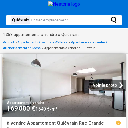
1 353 appartements à vendre à Quiévrain
Accueil
>
Appartements à vendre à Wallonie
>
Appartements à vendre à
Arrondissement de Mons
>
Appartements à vendre à Quiévrain
Voir la photo
Appartement
·
à vendre
169 000 €
1 640 €/m²
à vendre Appartement Quiévrain Rue Grande