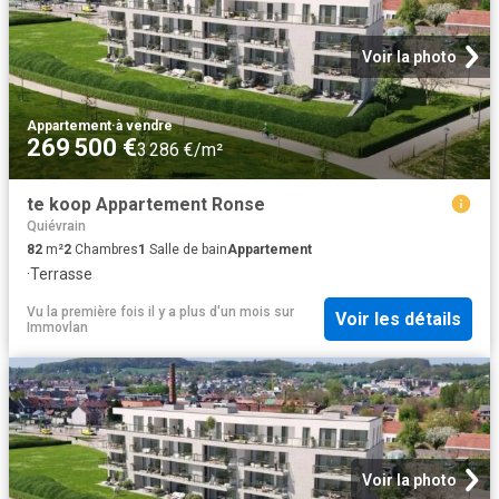
Voir la photo
Appartement
·
à vendre
269 500 €
3 286 €/m²
te koop Appartement Ronse
Quiévrain
82
m²
2
Chambres
1
Salle de bain
Appartement
·
Terrasse
Vu la première fois il y a plus d'un mois
sur
Voir les détails
Immovlan
Voir la photo