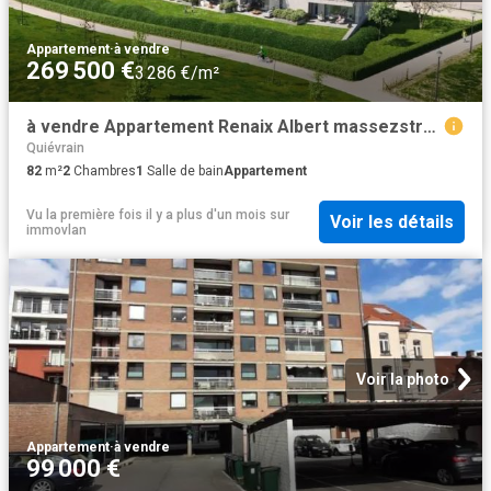
Appartement
·
à vendre
269 500 €
3 286 €/m²
à vendre Appartement Renaix Albert massezstraat
Quiévrain
82
m²
2
Chambres
1
Salle de bain
Appartement
Vu la première fois il y a plus d'un mois
sur
Voir les détails
immovlan
Voir la photo
Appartement
·
à vendre
99 000 €