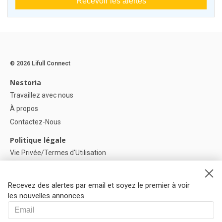
Recevoir les alertes
© 2026 Lifull Connect
Nestoria
Travaillez avec nous
À propos
Contactez-Nous
Politique légale
Vie Privée/Termes d'Utilisation
Politique de confidentialité
Politique de Cookies
Recevez des alertes par email et soyez le premier à voir
Paramètres des cookies
les nouvelles annonces
Aide