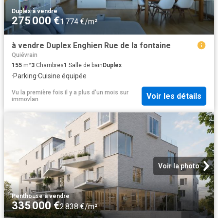
Duplex
·
à vendre
275 000 €
1 774 €/m²
à vendre Duplex Enghien Rue de la fontaine
Quiévrain
155
m²
3
Chambres
1
Salle de bain
Duplex
·
Parking
·
Cuisine équipée
Vu la première fois il y a plus d'un mois
sur
Voir les détails
immovlan
Voir la photo
Penthouse
·
à vendre
335 000 €
2 838 €/m²