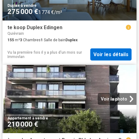
Duplex
·
à vendre
275 000 €
1 774 €/m²
te koop Duplex Edingen
Quiévrain
155
m²
3
Chambres
1
Salle de bain
Duplex
Vu la première fois il y a plus d'un mois
sur
Voir les détails
Immovlan
Voir la photo
Appartement
·
à vendre
210 000 €