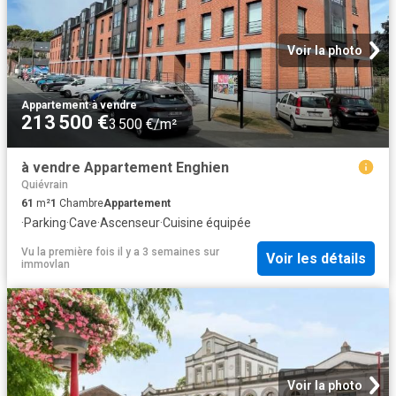
Voir la photo
Appartement
·
à vendre
213 500 €
3 500 €/m²
à vendre Appartement Enghien
Quiévrain
61
m²
1
Chambre
Appartement
·
Parking
·
Cave
·
Ascenseur
·
Cuisine équipée
Vu la première fois il y a 3 semaines
sur
Voir les détails
immovlan
Voir la photo