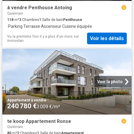
à vendre Penthouse Antoing
Quiévrain
118
m²
3
Chambres
1
Salle de bain
Penthouse
·
Parking
·
Terrasse
·
Ascenseur
·
Cuisine équipée
Vu la première fois il y a plus d'un mois
sur
Voir les détails
immovlan
Voir la photo
Appartement
·
à vendre
240 780 €
3 009 €/m²
te koop Appartement Ronse
Quiévrain
80
m²
2
Chambres
1
Salle de bain
Appartement