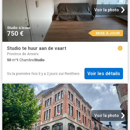
Voir la photo
Studio
·
à louer
750 €
MISE À JOUR
Studio te huur aan de vaart
Province de Anvers
50
m²
1
Chambre
Studio
Voir les détails
Vu la première fois il y a 2 jours
sur
Renthero
Voir la photo