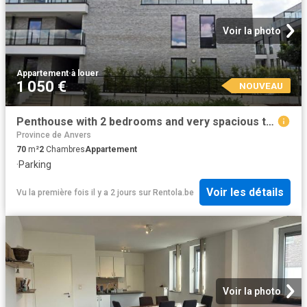
Voir la photo
Appartement
·
à louer
1 050 €
NOUVEAU
Penthouse with 2 bedrooms and very spacious terrace
Province de Anvers
70
m²
2
Chambres
Appartement
·
Parking
Voir les détails
Vu la première fois il y a 2 jours
sur
Rentola.be
Voir la photo