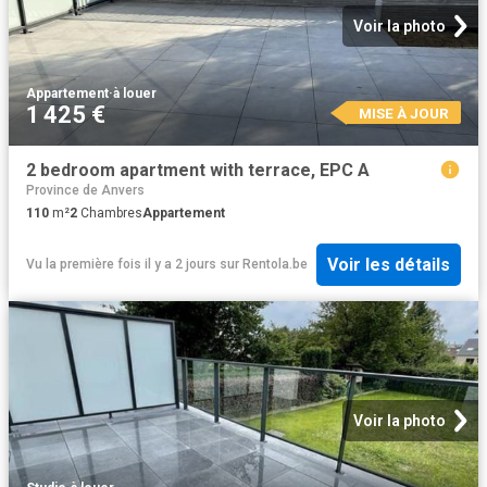
Voir la photo
Appartement
·
à louer
1 425 €
MISE À JOUR
2 bedroom apartment with terrace, EPC A
Province de Anvers
110
m²
2
Chambres
Appartement
Voir les détails
Vu la première fois il y a 2 jours
sur
Rentola.be
Voir la photo