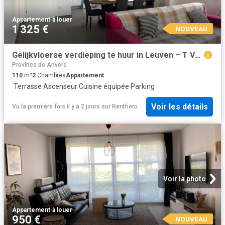
Appartement
·
à louer
1 325 €
NOUVEAU
Gelijkvloerse verdieping te huur in Leuven – T Vastgoed
Province de Anvers
110
m²
2
Chambres
Appartement
·
Terrasse
·
Ascenseur
·
Cuisine équipée
·
Parking
Voir les détails
Vu la première fois il y a 2 jours
sur
Renthero
Voir la photo
Appartement
·
à louer
950 €
NOUVEAU