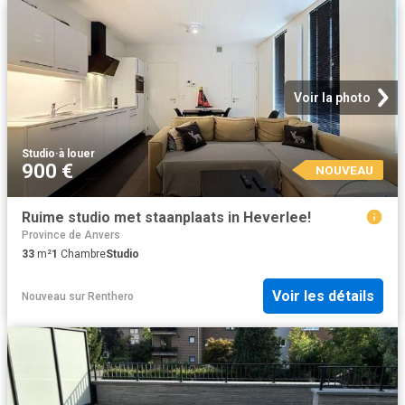
Voir la photo
Studio
·
à louer
900 €
NOUVEAU
Ruime studio met staanplaats in Heverlee!
Province de Anvers
33
m²
1
Chambre
Studio
Voir les détails
Nouveau
sur
Renthero