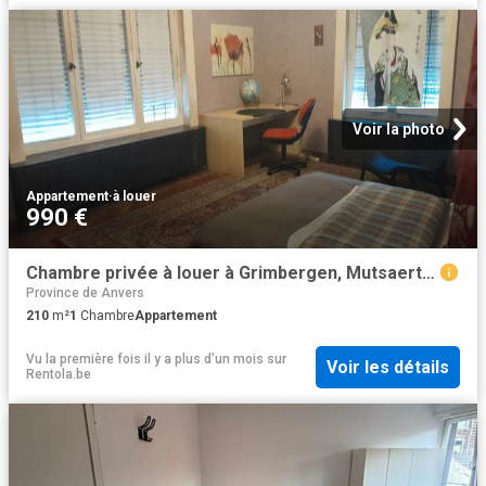
Voir la photo
Appartement
·
à louer
990 €
Chambre privée à louer à Grimbergen, Mutsaertplaats
Province de Anvers
210
m²
1
Chambre
Appartement
Vu la première fois il y a plus d'un mois
sur
Voir les détails
Rentola.be