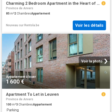
Charming 2 Bedroom Apartment in the Heart of Leuven
Province de Anvers
85
m²
2
Chambres
Appartement
Voir les détails
Nouveau
sur
Rentola.be
Voir la photo
Appartement
·
à louer
1 600 €
Apartment To Let in Leuven
Province de Anvers
100
m²
3
Chambres
Appartement
·
Parking