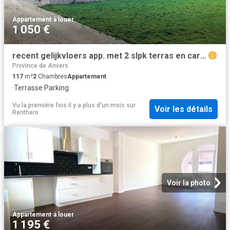
Appartement
·
à louer
1 050 €
recent gelijkvloers app. met 2 slpk terras en carport
Province de Anvers
117
m²
2
Chambres
Appartement
·
Terrasse
·
Parking
Vu la première fois il y a plus d'un mois
sur
Voir les détails
Renthero
Voir la photo
Appartement
·
à louer
1 195 €