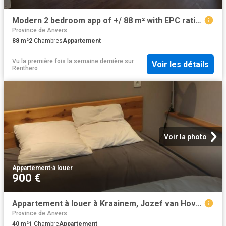
Modern 2 bedroom app of +/ 88 m² with EPC rating A
Province de Anvers
88
m²
2
Chambres
Appartement
Vu la première fois la semaine dernière
sur
Voir les détails
Renthero
Voir la photo
Appartement
·
à louer
900 €
Appartement à louer à Kraainem, Jozef van Hovestraat
Province de Anvers
40
m²
1
Chambre
Appartement