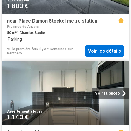
Studio
·
à louer
1 800 €
near Place Dumon Stockel metro station
Province de Anvers
50
m²
1
Chambre
Studio
·
Parking
Vu la première fois il y a 2 semaines
sur
Voir les détails
Renthero
Voir la photo
Appartement
·
à louer
1 140 €