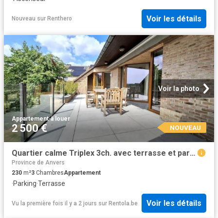
Voir les détails
Nouveau
sur
Renthero
Voir la photo
Appartement
·
à louer
2 500 €
NOUVEAU
Quartier calme Triplex 3ch. avec terrasse et parking
Province de Anvers
230
m²
3
Chambres
Appartement
·
Parking
·
Terrasse
Voir les détails
Vu la première fois il y a 2 jours
sur
Rentola.be