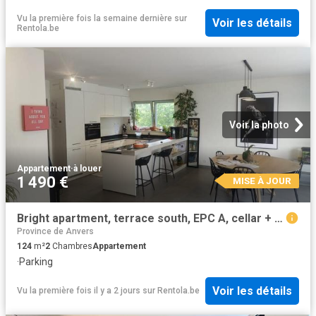
Vu la première fois la semaine dernière
sur
Voir les détails
Rentola.be
Voir la photo
Appartement
·
à louer
1 490 €
MISE À JOUR
Bright apartment, terrace south, EPC A, cellar + parking
Province de Anvers
124
m²
2
Chambres
Appartement
·
Parking
Voir les détails
Vu la première fois il y a 2 jours
sur
Rentola.be