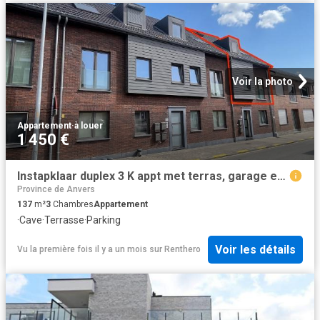
Voir la photo
Appartement
·
à louer
1 450 €
Instapklaar duplex 3 K appt met terras, garage en kelder!
Province de Anvers
137
m²
3
Chambres
Appartement
·
Cave
·
Terrasse
·
Parking
Voir les détails
Vu la première fois il y a un mois
sur
Renthero