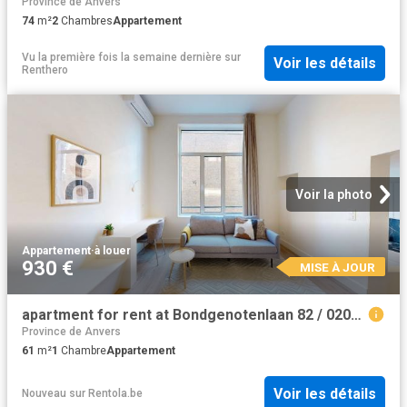
Province de Anvers
74
m²
2
Chambres
Appartement
Vu la première fois la semaine dernière
sur
Voir les détails
Renthero
Voir la photo
Appartement
·
à louer
930 €
MISE À JOUR
apartment for rent at Bondgenotenlaan 82 / 0202, Leuven
Province de Anvers
61
m²
1
Chambre
Appartement
Voir les détails
Nouveau
sur
Rentola.be