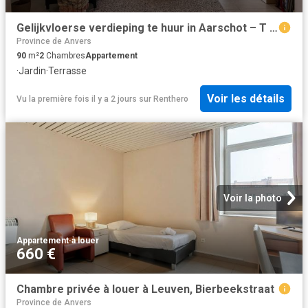
Gelijkvloerse verdieping te huur in Aarschot – T Vastgoed
Province de Anvers
90
m²
2
Chambres
Appartement
·
Jardin
·
Terrasse
Voir les détails
Vu la première fois il y a 2 jours
sur
Renthero
Voir la photo
Appartement
·
à louer
660 €
Chambre privée à louer à Leuven, Bierbeekstraat
Province de Anvers