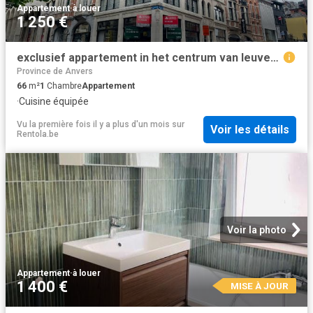
Appartement
·
à louer
1 250 €
exclusief appartement in het centrum van leuven te huur
Province de Anvers
66
m²
1
Chambre
Appartement
·
Cuisine équipée
Vu la première fois il y a plus d'un mois
sur
Voir les détails
Rentola.be
Voir la photo
Appartement
·
à louer
1 400 €
MISE À JOUR