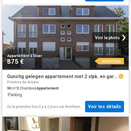
Voir la photo
Appartement
·
à louer
875 €
NOUVEAU
Gunstig gelegen appartement met 2 slpk. en garage te Diest
Province de Anvers
90
m²
2
Chambres
Appartement
·
Parking
Voir les détails
Vu la première fois il y a 2 jours
sur
Renthero