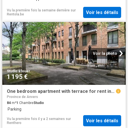
Vu la première fois la semaine dernière
sur
Voir les détails
Rentola.be
Voir la photo
Studio
·
à louer
1 195 €
One bedroom apartment with terrace for rent in Leuven
Province de Anvers
84
m²
1
Chambre
Studio
·
Parking
Vu la première fois il y a 2 semaines
sur
Voir les détails
Renthero