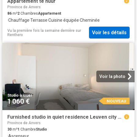
Appartement te huur
Province de Anvers
86
m²
2
Chambres
Appartement
·
Chauffage
·
Terrasse
·
Cuisine équipée
·
Cheminée
Vu la première fois la semaine dernière
sur
Voir les détails
Renthero
Voir la photo
Studio
·
à louer
1 060 €
NOUVEAU
Furnished studio in quiet residence Leuven city centre
Province de Anvers
30
m²
1
Chambre
Studio
·
Ascenseur