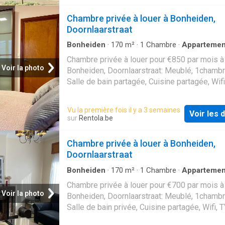
hoofdslaapkamer. Naast een ruime dressing 
comfort The complex also offers an undergr
ingemaakte vestiairekast is er een afzonderlij
Chambre privée à louer à Bonheiden,
parking garage, a spacious bicycle storage a
en ook een berging. Het appartement heeft v
Doornlaarstraat
en achteraan een terras. Aan de achterzijde is
terras volledig op het zuiden gericht. Overal 
Bonheiden
·
170
m²
·
1
Chambre
·
Appartemen
er keramische parkettegels, wat het geheel g
Chambre privée à louer pour €850 par mois à
maakt. Er is een lift in het gebouw. Het gebru
Voir la photo
Bonheiden, Doornlaarstraat: Meublé, 1chambr
een ruime garage is inbegrepen in de huurprij
Salle de bain partagée, Cuisine partagée, Wifi
Actifs seulement
Vu la première fois il y a 3 semaines
Voir les d
sur
Rentola.be
Chambre privée à louer à Bonheiden,
Doornlaarstraat
Bonheiden
·
170
m²
·
1
Chambre
·
Appartemen
Chambre privée à louer pour €700 par mois à
Voir la photo
Bonheiden, Doornlaarstraat: Meublé, 1chambr
Salle de bain privée, Cuisine partagée, Wifi, T
Actifs seulement