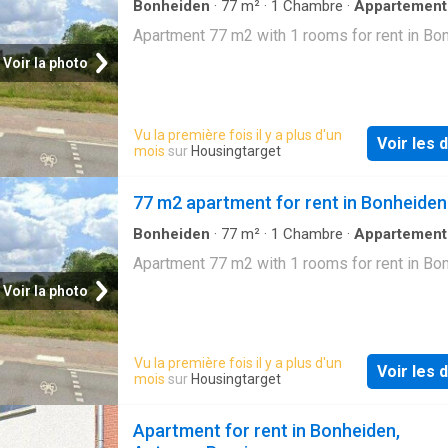
en achteraan een terras. Aan de achterzijde is
Bonheiden
·
77
m²
·
1
Chambre
·
Appartement
lange termijn Interesse? Bel ons v
terras volledig op het zuiden gericht. Overal 
Apartment 77 m2 with 1 rooms for rent in Bo
er keramische parkettegels, wat het geheel g
Voir la photo
maakt. Er is een lift in het gebouw. Het gebru
een ruime garage is inbegrepen in de huurprij
Vu la première fois il y a plus d'un
Voir les d
mois
sur
Housingtarget
77 m2 apartment for rent in Bonheiden
Bonheiden
·
77
m²
·
1
Chambre
·
Appartement
Apartment 77 m2 with 1 rooms for rent in Bo
Voir la photo
Vu la première fois il y a plus d'un
Voir les d
mois
sur
Housingtarget
Apartment for rent in Bonheiden,