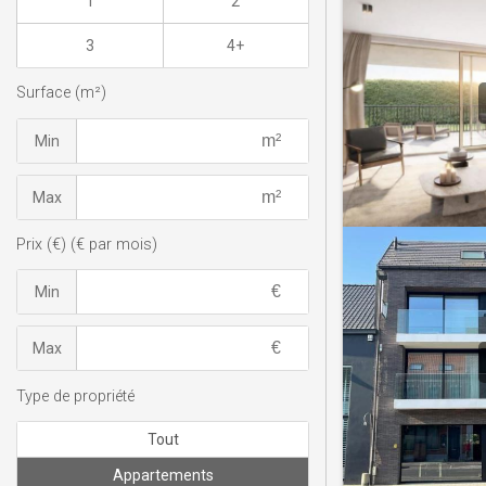
1
2
3
4+
Surface (m²)
Min
Max
Prix (€) (€ par mois)
Min
Max
Type de propriété
Tout
Appartements