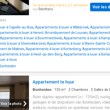
Vu la première fois il y a 2 semaines
Voir les d
sur
Renthero
ires
uer à Capelle-au-Bois
,
Appartements à louer à Willebroek
,
Appartement
partements à louer à Herent, Arrondissement de Louvain
,
Appartements
Appartements à louer à Boortmeerbeek
,
Appartements à louer à Kam
nts à louer à Steenokkerzeel
,
Appartements à louer à Wavre-Sainte-C
ment de Malines
,
Appartements à louer à Kortenberg
,
Appartements à lo
partements à louer à Heist-op-den-Berg
,
Appartements à louer à Berla
ouer à Hove
 Bonheiden
Appartement te huur
Bonheiden
·
135
m²
·
2
Chambres
·
2
Salles de 
Appartement
·
Cave
·
Terrasse
Ruim duplex-appartement (+/- 135m2), rusti
gelegen in de dorpskern van Bonheiden, vlakb
Voir la photo
winkels, restaurants en openbaar vervoer. He