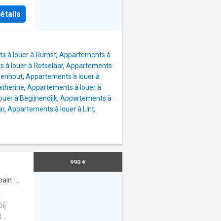
étails
s à louer à Rumst
,
Appartements à
 à louer à Rotselaar
,
Appartements
penhout
,
Appartements à louer à
atherine
,
Appartements à louer à
uer à Begijnendijk
,
Appartements à
ar
,
Appartements à louer à Lint
,
990 €
bain
·
g
ij
t