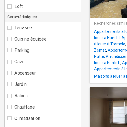
Loft
Caractéristiques
Recherches simila
Terrasse
Appartements à lo
louer à Haecht
,
Ap
Cuisine équipée
à louer à Tremelo
,
Parking
Zemst
,
Apparteme
Putte, Arrondisse
Cave
louer à Kontich
,
Ap
Appartements à l
Ascenseur
Maisons à louer à
Jardin
Balcon
Chauffage
Climatisation