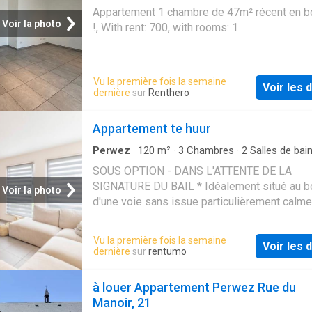
space for a washing machine and a tumble dr
Appartement 1 chambre de 47m² récent en bo
sleeping area offers three bedrooms of 14 m
Voir la photo
!, With rent: 700, with rooms: 1
m² and 10.5 m². A bathroom, a shower room a
second toilet complete the property.
MISCELLANEOUS: Charges: €180 (common c
Vu la première fois la semaine
heating), 1 parking space in the garage + 1 o
Voir les d
dernière
sur
Renthero
parking space, large cellar, EPC: B, bicycle s
room. Available from. A must-see! Interested 
Appartement te huur
viewing? Call us! (Viewings can only be sch
by phone). Full description
Perwez
·
120
m²
·
3
Chambres
·
2
Salles de bai
Appartement
·
Parking
·
Cave
SOUS OPTION - DANS L'ATTENTE DE LA
SIGNATURE DU BAIL * Idéalement situé au b
Voir la photo
d'une voie sans issue particulièrement calme
100m des commerces, TRIOR Chaumont-Gis
vous propose ce magnifique appartement, qu
Vu la première fois la semaine
Voir les d
par sa luminosité, ses volumes généreux et 
dernière
sur
rentumo
environnement paisible. Il se compose d'un 
hall d'entrée avec une toilette séparée, d'un
à louer Appartement Perwez Rue du
spacieux séjour de 36 m² baigné de lumière 
Manoir, 21
ses nombreuses fenêtres, d'une cuisine sup