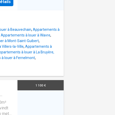
,
étails
de
ocated
hine à
o all
) et un
 will
merces
 forfait
ouer à Beauvechain
,
Appartements à
s: le
,
Appartements à louer à Wavre
,
du 1
er à Mont-Saint-Guibert
,
Villers-la-Ville
,
Appartements à
.
ppartements à louer à La Bruyère,
méro
à louer à Fernelmont
,
1 100 €
10m²
vindt
w met