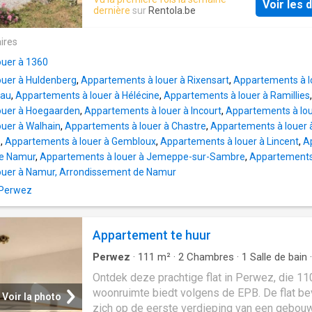
yet functional design. It offers well-designed
Voir les d
équipée avec four, hotte, évier et frigo, salle 
dernière
sur
Rentola.be
spacious storage and large work surfaces L
douche, WC, débarras avec emplacement mac
in a peaceful setting, the apartment is close t
laver. A l'étage une grande chambre (ou salon
ires
essential amenities This exceptional property
petite chambre. Situé près de la E411, com
seduce you with its optimal layout and b
ouer à 1360
et transports en communs à +/- 1 km. Dans le
ouer à Huldenberg
,
Appartements à louer à Rixensart
,
Appartements à l
d'une personne de 150 euros, tout est compri
eau
,
Appartements à louer à Hélécine
,
Appartements à louer à Ramillies
chauffage, l'électricité et l'eau. Libre à partir 
ouer à Hoegaarden
,
Appartements à louer à Incourt
,
Appartements à lou
septembre. Appartement en cours de petites
uer à Walhain
,
Appartements à louer à Chastre
,
Appartements à louer à 
rénovations. Visite possible à partir du 1 août
e
,
Appartements à louer à Gembloux
,
Appartements à louer à Lincent
,
A
Réponse uniquement sur appel le soir au nu
de Namur
,
Appartements à louer à Jemeppe-sur-Sambre
,
Appartements 
ouer à Namur, Arrondissement de Namur
 Perwez
Appartement te huur
Perwez
·
111
m²
·
2
Chambres
·
1
Salle de bain
·
Appartement
·
Terrasse
Ontdek deze prachtige flat in Perwez, die 1
woonruimte biedt volgens de EPB. De flat be
Voir la photo
zich op de eerste verdieping van een gebou