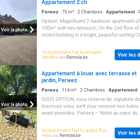
Appartement 2 ch
Perwez
·
75
m²
·
2
Chambres
·
Appartement
·
Option!, Magnificent 2-bedroom apartment of
100m² with two terraces!, On the 2nd floor of
Voir la photo
recent building in a bright, peaceful setting C
main roads and Mont-Saint-Guibert train stati
COMPOSITION:, - Entrance hall with separate 
Vu la première fois la semaine
Voir les d
washbasin, - Bright +/- 37.5m² living room wi
dernière
sur
Rentola.be
8.5m² south-west-facing terrace, - Super-eq
open-plan kitchen (oven, ceramic hob, hood, 
Appartement à louer avec terrasse et
dishwasher, sink, fridge, storage units), - Night
jardin, Perwez
1 bedroom of ±13m² with en-suite shower r
(shower, washbasin), - 1 bedroom ±12m² wit
Perwez
·
114
m²
·
2
Chambres
·
Appartement
Terrasse
·
Cuisine équipée
terrace, - Bathroom (bath, washbasin and toilet
SOUS OPTION, sous réserve de signature du 
Laundry room, - Utility room, - Private indoor
Voir la photo
Inscrivez-vous sur# pour recevoir nos biens
space (n°26) - large private attic, - Excellent
avant-première. Perwez – Niché au cœur du
(60Kwh/m2 year), FEATURES, - Available De
charmant village d’Orbais, dans une aile d’une
1, 2025, - 3-year lease, - Individual gas heatin
superbe ferme en carré pleine de caractère,
Vu la première fois il y a plus d'un
PVC double-glazed windows, - Tiled and par
Voir les d
découvrez cet appartement 2 chambres acce
mois
sur
Rentola.be
flooring, - Double-flow mechanical ventilation