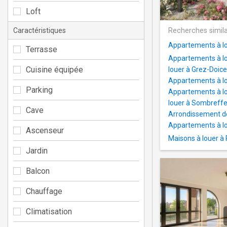
Loft
Caractéristiques
Recherches simila
Appartements à l
Terrasse
Appartements à l
Cuisine équipée
louer à Grez-Doic
Appartements à l
Parking
Appartements à lo
louer à Sombreff
Cave
Arrondissement 
Appartements à l
Ascenseur
Maisons à louer à
Jardin
Balcon
Chauffage
Climatisation