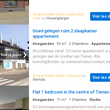
Vu la première fois il y a plus d'un
Voir les d
mois
sur
Housingtarget
Goed gelegen ruim 2 slaapkamer
appartement
Hoegaarden
·
93
m²
·
2
Chambres
·
Appartem
Cave
Beschikbaar vanaf. Dit ruime appartement is 
Voir la photo
gelegen aan de voetbal van Tienen. Alle
benodigdheden op wandelafstand (winkel, ban
en tevens makkelijk bereikbaar via E40 (Luik-
Brussel), bus of trein (treinstation Tienen op
Vu la première fois il y a 6 jours
sur
Voir les d
wandelafstand). Het appartement is gelegen 
Rentola
eerste verdiep en is bereikbaar via trap. Het 
inkomhal, leefruimte, keuken met toestellen, 
Flat 1 bedroom in the centre of Tienen
slaapkamers, toilet met bergruimte en een 
met ligbad en lavabo. U beschikt ook over ee
Hoegaarden
·
71
m²
·
1
Chambre
·
Studio
privatieve kelder. Gemeenschappelijke koste
Dit éénslaapkamerappartement biedt een pra