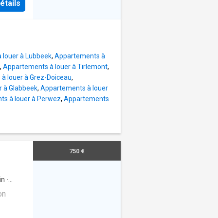
étails
nkzij
part
), een
ondse
eidt.
 louer à Lubbeek
,
Appartements à
akt het
,
Appartements à louer à Tirlemont
,
stand
à louer à Grez-Doiceau
,
r à Glabbeek
,
Appartements à louer
ur, een
s à louer à Perwez
,
Appartements
Voor de
amen op
strade
 in het
 rust,
750 €
arheid
in
·
on