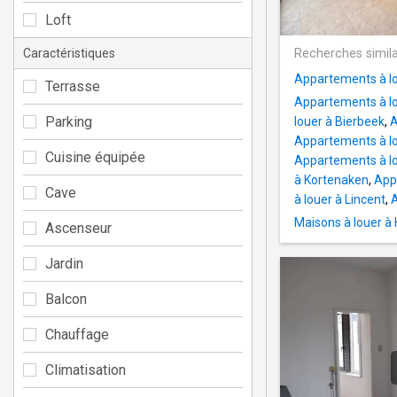
Loft
Caractéristiques
Recherches simila
Appartements à l
Terrasse
Appartements à l
Parking
louer à Bierbeek
,
A
Appartements à lo
Cuisine équipée
Appartements à lo
à Kortenaken
,
App
Cave
à louer à Lincent
,
A
Maisons à louer à
Ascenseur
Jardin
Balcon
Chauffage
Climatisation