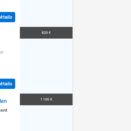
étails
820 €
en
étails
1 100 €
den
ent