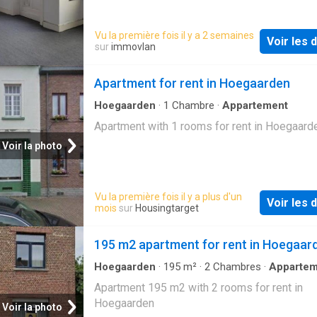
Vu la première fois il y a 2 semaines
Voir les d
sur
immovlan
Apartment for rent in Hoegaarden
Hoegaarden
·
1
Chambre
·
Appartement
Apartment with 1 rooms for rent in Hoegaard
Voir la photo
Vu la première fois il y a plus d'un
Voir les d
mois
sur
Housingtarget
195 m2 apartment for rent in Hoegaar
Hoegaarden
·
195
m²
·
2
Chambres
·
Appartem
Apartment 195 m2 with 2 rooms for rent in
Hoegaarden
Voir la photo