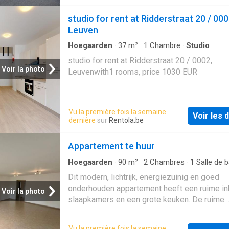
keuken met voldoende plaats voor een tafel,
wasplaats, aparte slaapkamer en een badka
studio for rent at Ridderstraat 20 / 000
toilet en douche. Er zijn geen bijkomende ko
Leuven
Hoegaarden
·
37
m²
·
1
Chambre
·
Studio
studio for rent at Ridderstraat 20 / 0002,
Voir la photo
Leuvenwith1 rooms, price 1030 EUR
Vu la première fois la semaine
Voir les d
dernière
sur
Rentola.be
Appartement te huur
Hoegaarden
·
90
m²
·
2
Chambres
·
1
Salle de b
Appartement
·
Chauffage
·
Ascenseur
·
Parking
Dit modern, lichtrijk, energiezuinig en goed
onderhouden appartement heeft een ruime in
Voir la photo
slaapkamers en een grote keuken. De ruime
leefruimte geeft uit op een royaal leefterras
groen uitzicht waar je in alle rust kan genieten
Vu la première fois la semaine