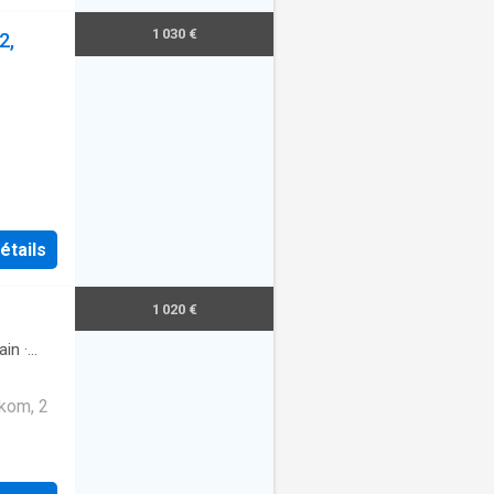
mer met
1 030 €
2,
sten
étails
1 020 €
ain
·
kom, 2
 met
. Dit