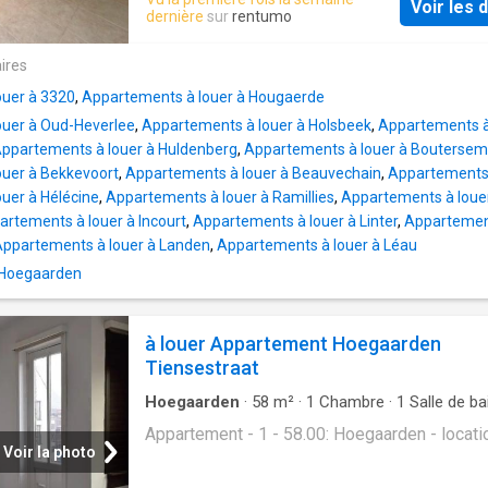
Voir les d
appartement biedt een groot wooncomfort da
dernière
sur
rentumo
de vloerverwarming, individuele tellers, een a
toilet, een ruime garagebox (met stopcontact
ires
grote berging en een lift die van de ondergr
ouer à 3320
,
Appartements à louer à Hougaerde
garage rechtstreeks tot aan het appartement l
ouer à Oud-Heverlee
,
Appartements à louer à Holsbeek
,
Appartements à
De ligging in het centrum van Hoegaarden ma
ppartements à louer à Huldenberg
,
Appartements à louer à Boutersem
plaatje compleet: je woont op fiets/wandelaf
uer à Bekkevoort
,
Appartements à louer à Beauvechain
,
Appartements 
van een groot park, een warme bakker,
uer à Hélécine
,
Appartements à louer à Ramillies
,
Appartements à loue
supermarkten, gezellige restaurants, een fritu
artements à louer à Incourt
,
Appartements à louer à Linter
,
Appartement
Italiaanse delicatessenzaak en sportclubs. 
ppartements à louer à Landen
,
Appartements à louer à Léau
fietsliefhebbers is de Ravel Hoegaarden-N
100m. Met de snelle verbinding naar de auto
 Hoegaarden
sta je direct in Tienen maar ook op 20 minuten
hartje van Leuven. Dit appartement combineert
à louer Appartement Hoegaarden
modern comfort en een uitstekende bereikba
Tiensestraat
Hoegaarden
·
58
m²
·
1
Chambre
·
1
Salle de ba
Appartement
Appartement - 1 - 58.00: Hoegaarden - locati
Voir la photo