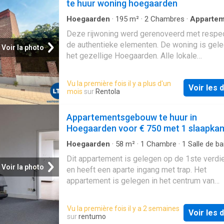
te huur woning hoegaarden
Hoegaarden
·
195
m²
·
2
Chambres
·
Appartem
Terrasse
Deze rijwoning werd gerenoveerd met respec
de authentieke elementen. De woning is gele
Voir la photo
het gezellige Hoegaarden. Alle lokale
benodigdheden zijn aanwezig (bank, winkel, 
). Makkelijk bereikbaar via E40 (Luik-Brussel)
Vu la première fois il y a plus d'un
Voir les d
woning omvat op het gelijkvloers: inkomhal, li
mois
sur
Rentola
open, geïnstalleerde keuken, eetkamer, terra
autostaanplaats. Op het eerste verdiep vindt 
Appartementsgebouw te huur in
ruime slaapkamers en een badkamer met lav
Hoegaarden voor € 750 met 1 slaapka
toilet en bad met douchescherm. De zolder i
afgewerkt als polyvalente ruimte. Geen verw
Hoegaarden
·
58
m²
·
1
Chambre
·
1
Salle de ba
Appartement
op zolder, wel elektriciteit en stop
Dit appartement is gelegen op de 1ste verdi
Voir la photo
en heeft een aparte ingang met trap. Het
appartement is gelegen in het centrum van
Hoegaarden, vlak aan Okay en de plaatselijke
scholen en andere winkels. Alles is te berei
Vu la première fois il y a 2 semaines
Voir les d
wandelafstand. Het appartement omvat een li
sur
rentumo