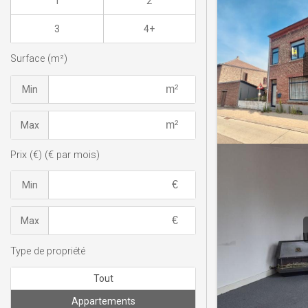
1
2
3
4+
Surface (m²)
Min
Max
Prix (€) (€ par mois)
Min
Max
Type de propriété
Tout
Appartements