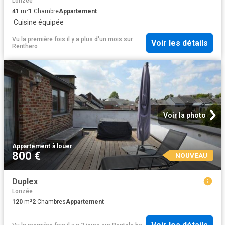
Lonzée
41
m²
1
Chambre
Appartement
·
Cuisine équipée
Vu la première fois il y a plus d'un mois
sur
Voir les détails
Renthero
Voir la photo
Appartement
·
à louer
800 €
NOUVEAU
Duplex
Lonzée
120
m²
2
Chambres
Appartement