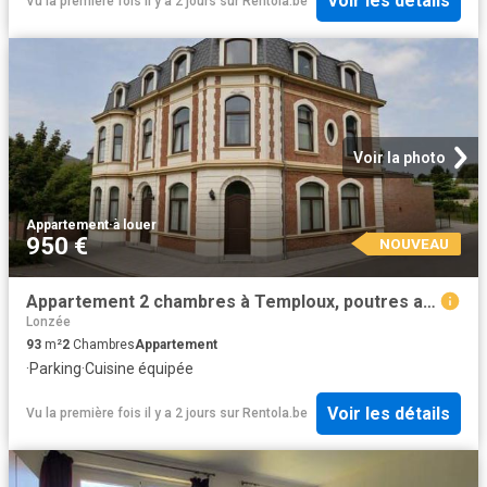
Voir les détails
Vu la première fois il y a 2 jours
sur
Rentola.be
Voir la photo
Appartement
·
à louer
950 €
NOUVEAU
Appartement 2 chambres à Temploux, poutres apparentes
Lonzée
93
m²
2
Chambres
Appartement
·
Parking
·
Cuisine équipée
Voir les détails
Vu la première fois il y a 2 jours
sur
Rentola.be