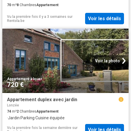
70
m²
8
Chambres
Appartement
Vu la première fois il y a 3 semaines
sur
Voir les détails
Rentola.be
Voir la photo
Appartement
·
à louer
720 €
Appartement duplex avec jardin
Lonzée
74
m²
2
Chambres
Appartement
·
Jardin
·
Parking
·
Cuisine équipée
Vu la première fois la semaine dernière
sur
Voir les détails