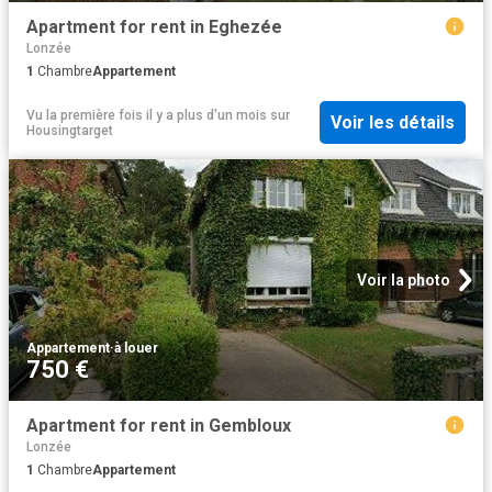
Apartment for rent in Eghezée
Lonzée
1
Chambre
Appartement
Vu la première fois il y a plus d'un mois
sur
Voir les détails
Housingtarget
Voir la photo
Appartement
·
à louer
750 €
Apartment for rent in Gembloux
Lonzée
1
Chambre
Appartement