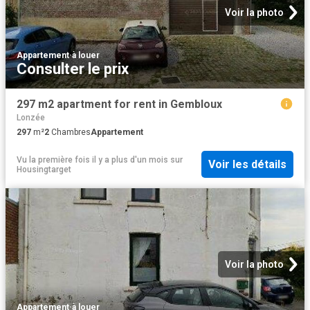
Voir la photo
Appartement
·
à louer
Consulter le prix
297 m2 apartment for rent in Gembloux
Lonzée
297
m²
2
Chambres
Appartement
Vu la première fois il y a plus d'un mois
sur
Voir les détails
Housingtarget
Voir la photo
Appartement
·
à louer