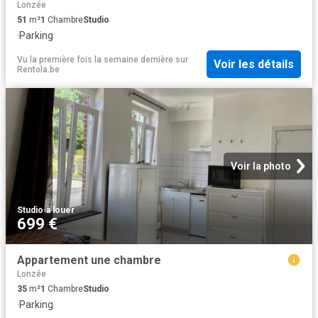
Lonzée
51
m²
1
Chambre
Studio
·
Parking
Vu la première fois la semaine dernière
sur
Voir les détails
Rentola.be
Voir la photo
Studio
·
à louer
699 €
Appartement une chambre
Lonzée
35
m²
1
Chambre
Studio
·
Parking