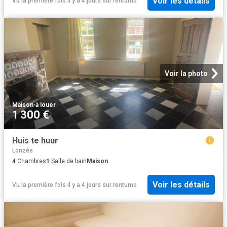
Voir les détails
Vu la première fois il y a 4 jours
sur
rentumo
Voir la photo
Maison
·
à louer
1 300 €
Huis te huur
Lonzée
4
Chambres
1
Salle de bain
Maison
Voir les détails
Vu la première fois il y a 4 jours
sur
rentumo