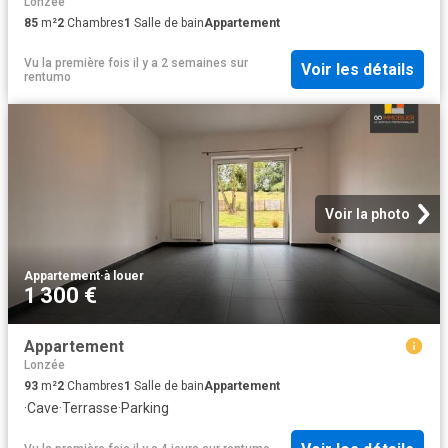
Lonzée
85
m²
2
Chambres
1
Salle de bain
Appartement
Vu la première fois il y a 2 semaines
sur
Voir les détails
rentumo
Voir la photo
Appartement
·
à louer
1 300 €
Appartement
Lonzée
93
m²
2
Chambres
1
Salle de bain
Appartement
·
Cave
·
Terrasse
·
Parking