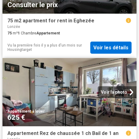
Consulter le prix
75 m2 apartment for rent in Eghezée
Lonzée
75
m²
1
Chambre
Appartement
Vu la première fois il y a plus d'un mois
sur
Voir les détails
Housingtarget
Voir la photo
Appartement
·
à louer
625 €
Appartement Rez de chaussée 1 ch Bail de 1 an