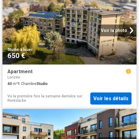
Voir la photo
Studio
·
à louer
650 €
Apartment
Lonzée
40
m²
1
Chambre
Studio
Vu la première fois la semaine dernière
sur
Voir les détails
Rentola.be