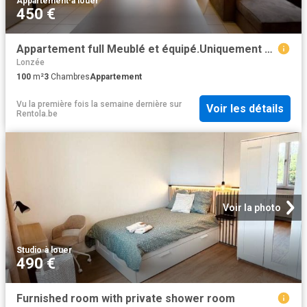
Appartement
·
à louer
450 €
Appartement full Meublé et équipé.Uniquement pour étudiants
Lonzée
100
m²
3
Chambres
Appartement
Vu la première fois la semaine dernière
sur
Voir les détails
Rentola.be
Voir la photo
Studio
·
à louer
490 €
Furnished room with private shower room