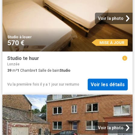
Voir la photo
Studio
·
à louer
570 €
MISE À JOUR
Studio te huur
Lonzée
39
m²
1
Chambre
1
Salle de bain
Studio
Voir les détails
Vu la première fois il y a 1 jour
sur
rentumo
Voir la photo