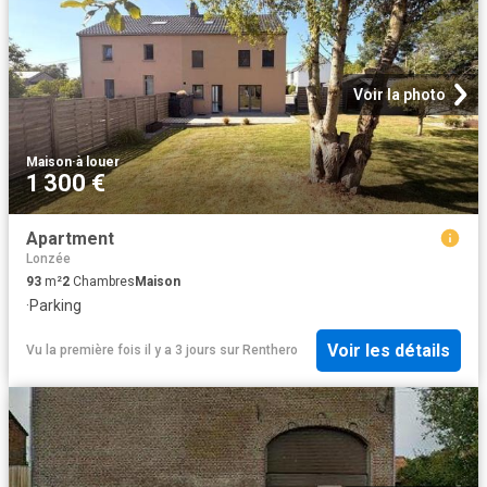
Voir la photo
Maison
·
à louer
1 300 €
Apartment
Lonzée
93
m²
2
Chambres
Maison
·
Parking
Voir les détails
Vu la première fois il y a 3 jours
sur
Renthero