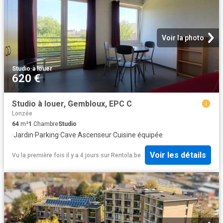
Voir la photo
Studio
·
à louer
620 €
Studio à louer, Gembloux, EPC C
Lonzée
64
m²
1
Chambre
Studio
·
Jardin
·
Parking
·
Cave
·
Ascenseur
·
Cuisine équipée
Voir les détails
Vu la première fois il y a 4 jours
sur
Rentola.be