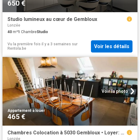
650 €
Studio lumineux au cœur de Gembloux
Lonzée
40
m²
1
Chambre
Studio
Vu la première fois il y a 3 semaines
sur
Voir les détails
Rentola.be
Voir la photo
Appartement
·
à louer
465 €
Chambres Colocation à 5030 Gembloux • Loyer: 465 €
Lonzée