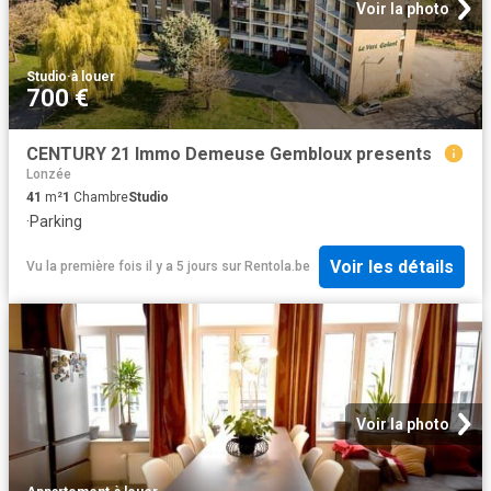
Voir la photo
Studio
·
à louer
700 €
CENTURY 21 Immo Demeuse Gembloux presents
Lonzée
41
m²
1
Chambre
Studio
·
Parking
Voir les détails
Vu la première fois il y a 5 jours
sur
Rentola.be
Voir la photo