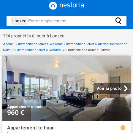
134 propriétés à louer à Lonzée
Accueil
>
Immobilier à louer à Wallonie
>
Immobilier à louer à Arrondissement de
Namur
>
Immobilier à louer à Gembloux
>
Immobilier à louer à Lonzée
Voir la photo
Appartement
·
à louer
960 €
Appartement te huur