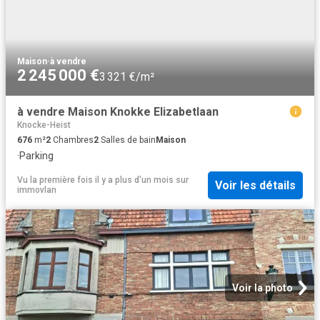
Maison
·
à vendre
2 245 000 €
3 321 €/m²
à vendre Maison Knokke Elizabetlaan
Knocke-Heist
676
m²
2
Chambres
2
Salles de bain
Maison
·
Parking
Vu la première fois il y a plus d'un mois
sur
Voir les détails
immovlan
Voir la photo