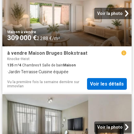
Voir la photo
Maison
·
à vendre
309 000 €
2 288 €/m²
à vendre Maison Bruges Blokstraat
Knocke-Heist
135
m²
4
Chambres
1
Salle de bain
Maison
·
Jardin
·
Terrasse
·
Cuisine équipée
Vu la première fois la semaine dernière
sur
Voir les détails
immovlan
Voir la photo