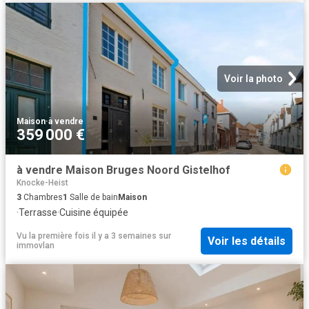
Voir la photo
Maison
·
à vendre
359 000 €
à vendre Maison Bruges Noord Gistelhof
Knocke-Heist
3
Chambres
1
Salle de bain
Maison
·
Terrasse
·
Cuisine équipée
Vu la première fois il y a 3 semaines
sur
Voir les détails
immovlan