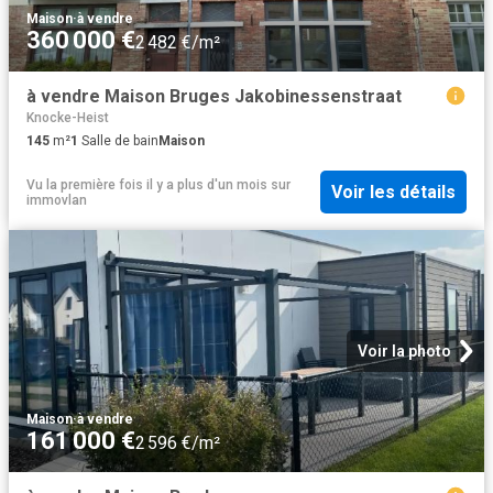
Maison
·
à vendre
360 000 €
2 482 €/m²
à vendre Maison Bruges Jakobinessenstraat
Knocke-Heist
145
m²
1
Salle de bain
Maison
Vu la première fois il y a plus d'un mois
sur
Voir les détails
immovlan
Voir la photo
Maison
·
à vendre
161 000 €
2 596 €/m²