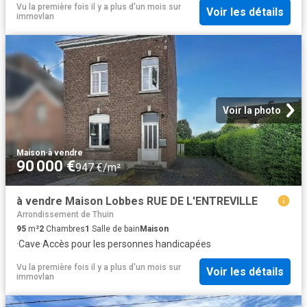
Vu la première fois il y a plus d'un mois
sur
Voir les détails
immovlan
Voir la photo
Maison
·
à vendre
90 000 €
947 €/m²
à vendre Maison Lobbes RUE DE L'ENTREVILLE
Arrondissement de Thuin
95
m²
2
Chambres
1
Salle de bain
Maison
·
Cave
·
Accès pour les personnes handicapées
Vu la première fois il y a plus d'un mois
sur
Voir les détails
immovlan