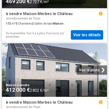
469 200 €
2 727 €/m²
à vendre Maison Merbes le Château
Arrondissement de Thuin
172
m²
3
Chambres
2
Salles de bain
Maison
Vu la première fois il y a plus d'un mois
sur
Voir les détails
immovlan
Voir la photo
Maison
·
à vendre
412 000 €
2 802 €/m²
à vendre Maison Merbes le Château
Arrondissement de Thuin