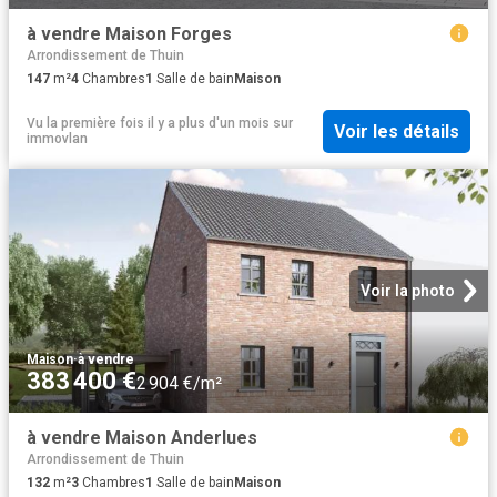
à vendre Maison Forges
Arrondissement de Thuin
147
m²
4
Chambres
1
Salle de bain
Maison
Vu la première fois il y a plus d'un mois
sur
Voir les détails
immovlan
Voir la photo
Maison
·
à vendre
383 400 €
2 904 €/m²
à vendre Maison Anderlues
Arrondissement de Thuin
132
m²
3
Chambres
1
Salle de bain
Maison