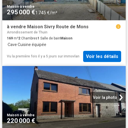
Maison
·
à vendre
295 000 €
1 745 €/m²
à vendre Maison Sivry Route de Mons
Arrondissement de Thuin
169
m²
2
Chambres
1
Salle de bain
Maison
·
Cave
·
Cuisine équipée
Voir les détails
Vu la première fois il y a 5 jours
sur
immovlan
Voir la photo
Maison
·
à vendre
220 000 €