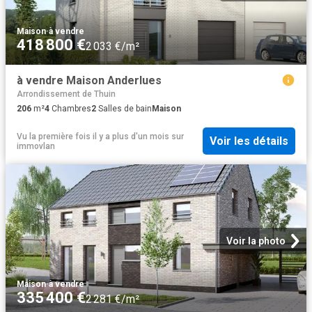
Maison
·
à vendre
418 800 €
2 033 €/m²
à vendre Maison Anderlues
Arrondissement de Thuin
206
m²
4
Chambres
2
Salles de bain
Maison
Vu la première fois il y a plus d'un mois
sur
Voir les détails
immovlan
Voir la photo
Maison
·
à vendre
335 400 €
2 281 €/m²