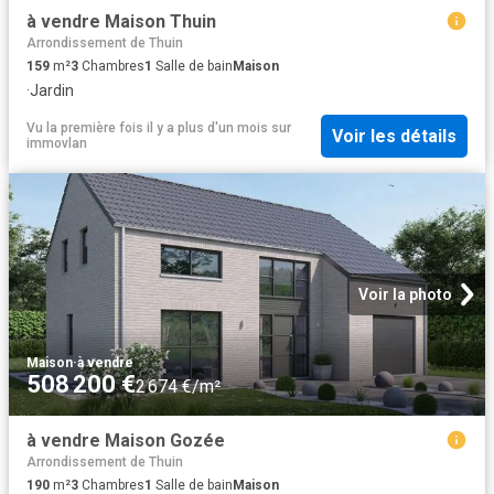
à vendre Maison Thuin
Arrondissement de Thuin
159
m²
3
Chambres
1
Salle de bain
Maison
·
Jardin
Vu la première fois il y a plus d'un mois
sur
Voir les détails
immovlan
Voir la photo
Maison
·
à vendre
508 200 €
2 674 €/m²
à vendre Maison Gozée
Arrondissement de Thuin
190
m²
3
Chambres
1
Salle de bain
Maison