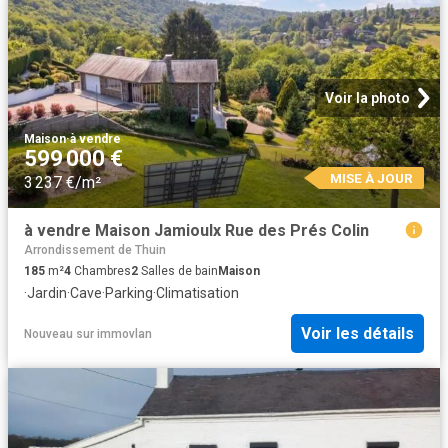
Voir la photo
Maison
·
à vendre
599 000 €
MISE À JOUR
3 237 €/m²
à vendre Maison Jamioulx Rue des Prés Colin
Arrondissement de Thuin
185
m²
4
Chambres
2
Salles de bain
Maison
·
Jardin
·
Cave
·
Parking
·
Climatisation
Voir les détails
Nouveau
sur
immovlan