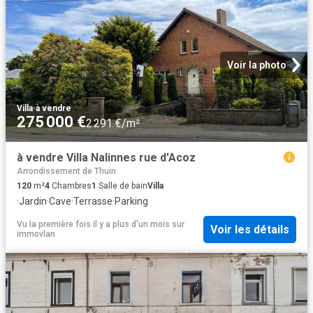
Voir la photo
Villa
·
à vendre
275 000 €
2 291 €/m²
à vendre Villa Nalinnes rue d'Acoz
Arrondissement de Thuin
120
m²
4
Chambres
1
Salle de bain
Villa
·
Jardin
·
Cave
·
Terrasse
·
Parking
Vu la première fois il y a plus d'un mois
sur
Voir les détails
immovlan