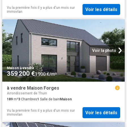
Vu la première fois il y a plus d'un mois
sur
Voir les détails
immovlan
Voir la photo
Maison
·
à vendre
359 200 €
1 900 €/m²
à vendre Maison Forges
Arrondissement de Thuin
189
m²
3
Chambres
1
Salle de bain
Maison
Vu la première fois il y a plus d'un mois
sur
Voir les détails
immovlan