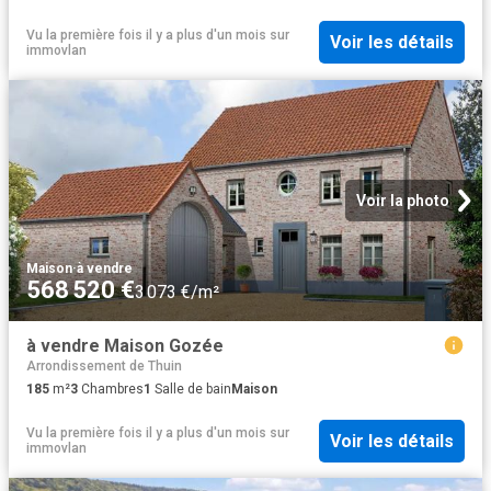
Vu la première fois il y a plus d'un mois
sur
Voir les détails
immovlan
Voir la photo
Maison
·
à vendre
568 520 €
3 073 €/m²
à vendre Maison Gozée
Arrondissement de Thuin
185
m²
3
Chambres
1
Salle de bain
Maison
Vu la première fois il y a plus d'un mois
sur
Voir les détails
immovlan