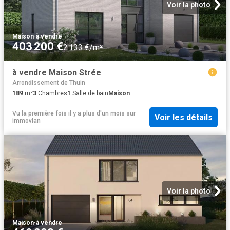
Voir la photo
Maison
·
à vendre
403 200 €
2 133 €/m²
à vendre Maison Strée
Arrondissement de Thuin
189
m²
3
Chambres
1
Salle de bain
Maison
Vu la première fois il y a plus d'un mois
sur
Voir les détails
immovlan
Voir la photo
Maison
·
à vendre