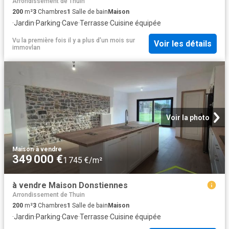
Arrondissement de Thuin
200
m²
3
Chambres
1
Salle de bain
Maison
·
Jardin
·
Parking
·
Cave
·
Terrasse
·
Cuisine équipée
Vu la première fois il y a plus d'un mois
sur
Voir les détails
immovlan
Voir la photo
Maison
·
à vendre
349 000 €
1 745 €/m²
à vendre Maison Donstiennes
Arrondissement de Thuin
200
m²
3
Chambres
1
Salle de bain
Maison
·
Jardin
·
Parking
·
Cave
·
Terrasse
·
Cuisine équipée