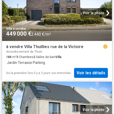
Voir la photo
Villa
·
à vendre
449 000 €
2 440 €/m²
à vendre Villa Thuillies rue de la Victoire
Arrondissement de Thuin
184
m²
3
Chambres
2
Salles de bain
Villa
·
Jardin
·
Terrasse
·
Parking
Voir les détails
Vu la première fois il y a 3 jours
sur
immovlan
Voir la photo