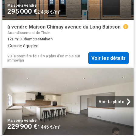
Maison
·
à vendre
295 000 €
2 438 €/m²
à vendre Maison Chimay avenue du Long Buisson
Arrondissement de Thuin
121
m²
3
Chambres
Maison
·
Cuisine équipée
Vu la première fois il y a plus d'un mois
sur
Voir les détails
immovlan
Voir la photo
Maison
·
à vendre
229 900 €
1 445 €/m²