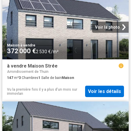
Voir la photo
Maison
·
à vendre
372 000 €
2 530 €/m²
à vendre Maison Strée
Arrondissement de Thuin
147
m²
3
Chambres
1
Salle de bain
Maison
Vu la première fois il y a plus d'un mois
sur
Voir les détails
immovlan