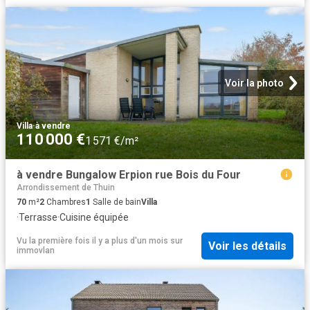
Voir la photo
Villa
·
à vendre
110 000 €
1 571 €/m²
à vendre Bungalow Erpion rue Bois du Four
Arrondissement de Thuin
70
m²
2
Chambres
1
Salle de bain
Villa
·
Terrasse
·
Cuisine équipée
Vu la première fois il y a plus d'un mois
sur
Voir les détails
immovlan