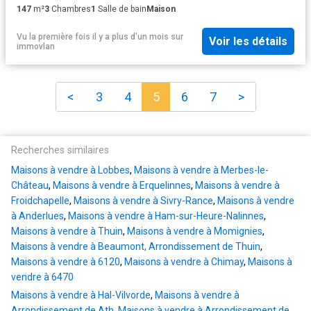
147
m²
3
Chambres
1
Salle de bain
Maison
Vu la première fois il y a plus d'un mois
sur
Voir les détails
immovlan
<
3
4
5
6
7
>
Recherches similaires
Maisons à vendre à Lobbes
,
Maisons à vendre à Merbes-le-
Château
,
Maisons à vendre à Erquelinnes
,
Maisons à vendre à
Froidchapelle
,
Maisons à vendre à Sivry-Rance
,
Maisons à vendre
à Anderlues
,
Maisons à vendre à Ham-sur-Heure-Nalinnes
,
Maisons à vendre à Thuin
,
Maisons à vendre à Momignies
,
Maisons à vendre à Beaumont, Arrondissement de Thuin
,
Maisons à vendre à 6120
,
Maisons à vendre à Chimay
,
Maisons à
vendre à 6470
Maisons à vendre à Hal-Vilvorde
,
Maisons à vendre à
Arrondissement de Ath
,
Maisons à vendre à Arrondissement de