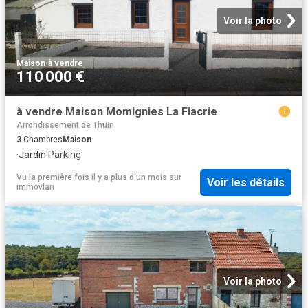
Voir la photo
Maison
·
à vendre
110 000 €
à vendre Maison Momignies La Fiacrie
Arrondissement de Thuin
3
Chambres
Maison
·
Jardin
·
Parking
Vu la première fois il y a plus d'un mois
sur
Voir les détails
immovlan
Voir la photo