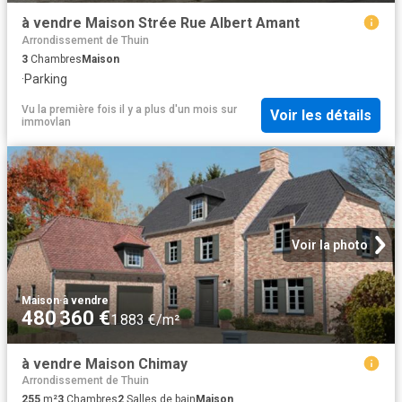
à vendre Maison Strée Rue Albert Amant
Arrondissement de Thuin
3
Chambres
Maison
·
Parking
Vu la première fois il y a plus d'un mois
sur
Voir les détails
immovlan
Voir la photo
Maison
·
à vendre
480 360 €
1 883 €/m²
à vendre Maison Chimay
Arrondissement de Thuin
255
m²
3
Chambres
2
Salles de bain
Maison