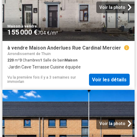
Voir la photo
Maison
·
à vendre
155 000 €
704 €/m²
à vendre Maison Anderlues Rue Cardinal Mercier
Arrondissement de Thuin
220
m²
3
Chambres
1
Salle de bain
Maison
·
Jardin
·
Cave
·
Terrasse
·
Cuisine équipée
Vu la première fois il y a 3 semaines
sur
Voir les détails
immovlan
Voir la photo