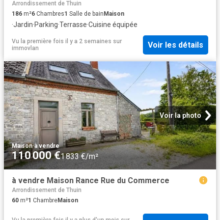
Arrondissement de Thuin
186
m²
6
Chambres
1
Salle de bain
Maison
·
Jardin
·
Parking
·
Terrasse
·
Cuisine équipée
Vu la première fois il y a 2 semaines
sur
Voir les détails
immovlan
Voir la photo
Maison
·
à vendre
110 000 €
1 833 €/m²
à vendre Maison Rance Rue du Commerce
Arrondissement de Thuin
60
m²
1
Chambre
Maison
Vu la première fois il y a plus d'un mois
sur