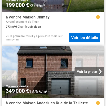
Maison
·
à vendre
199 000 €
728 €/m²
à vendre Maison Chimay
Arrondissement de Thuin
273
m²
6
Chambres
Maison
Vu la première fois il y a plus d'un mois
sur
Voir les détails
immovlan
Voir la photo
Maison
·
à vendre
349 000 €
1 876 €/m²
à vendre Maison Anderlues Rue de la Taillette