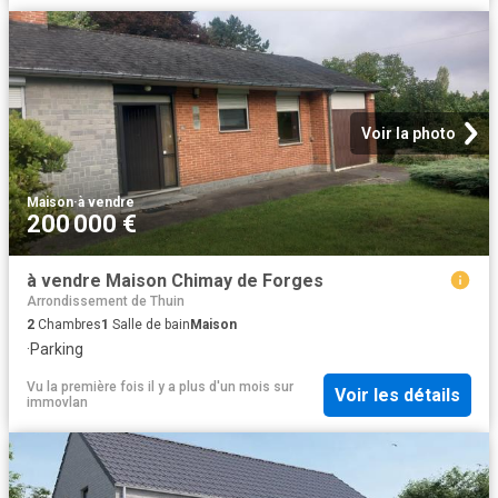
Voir la photo
Maison
·
à vendre
200 000 €
à vendre Maison Chimay de Forges
Arrondissement de Thuin
2
Chambres
1
Salle de bain
Maison
·
Parking
Vu la première fois il y a plus d'un mois
sur
Voir les détails
immovlan