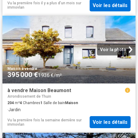
Vu la première fois il y a plus d'un mois
sur
Voir les détails
immovlan
Voir la photo
Maison
·
à vendre
395 000 €
1 936 €/m²
à vendre Maison Beaumont
Arrondissement de Thuin
204
m²
4
Chambres
1
Salle de bain
Maison
·
Jardin
Vu la première fois la semaine dernière
sur
Voir les détails
immovlan