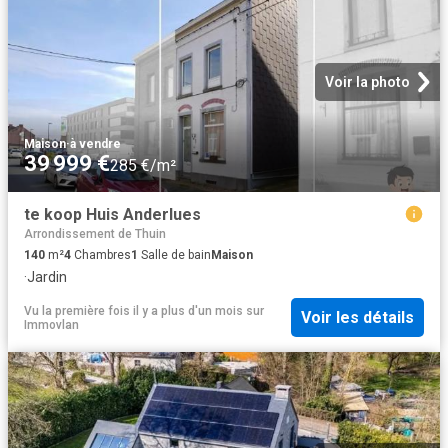
Voir la photo
Maison
·
à vendre
39 999 €
285 €/m²
te koop Huis Anderlues
Arrondissement de Thuin
140
m²
4
Chambres
1
Salle de bain
Maison
·
Jardin
Vu la première fois il y a plus d'un mois
sur
Voir les détails
Immovlan