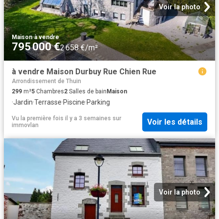
Voir la photo
Maison
·
à vendre
795 000 €
2 658 €/m²
à vendre Maison Durbuy Rue Chien Rue
Arrondissement de Thuin
299
m²
5
Chambres
2
Salles de bain
Maison
·
Jardin
·
Terrasse
·
Piscine
·
Parking
Vu la première fois il y a 3 semaines
sur
Voir les détails
immovlan
Voir la photo