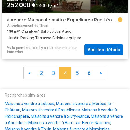
252 000 €
1 400 €/m²
à vendre Maison de maître Erquelinnes Rue Léo Lagrange, 302
Arrondissement de Thuin
180
m²
4
Chambres
1
Salle de bain
Maison
·
Jardin
·
Parking
·
Terrasse
·
Cuisine équipée
Vu la première fois il y a plus d'un mois
sur
Voir les détails
immovlan
<
2
3
4
5
6
>
Recherches similaires
Maisons à vendre à Lobbes
,
Maisons à vendre à Merbes-le-
Château
,
Maisons à vendre à Erquelinnes
,
Maisons à vendre à
Froidchapelle
,
Maisons à vendre à Sivry-Rance
,
Maisons à vendre
à Anderlues
,
Maisons à vendre à Ham-sur-Heure-Nalinnes
,
Maisons à vendre à Thuin
,
Maisons à vendre à Momignies
,