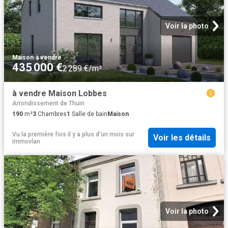
Voir la photo
Maison
·
à vendre
435 000 €
2 289 €/m²
à vendre Maison Lobbes
Arrondissement de Thuin
190
m²
3
Chambres
1
Salle de bain
Maison
Vu la première fois il y a plus d'un mois
sur
Voir les détails
immovlan
Voir la photo