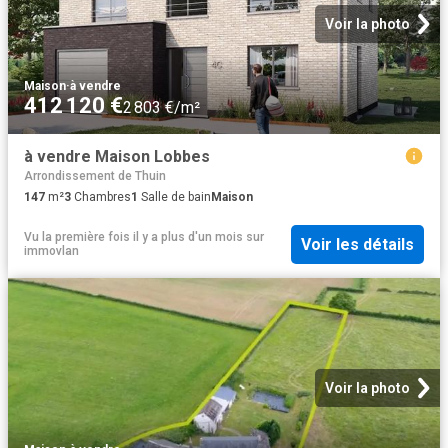
Voir la photo
Maison
·
à vendre
412 120 €
2 803 €/m²
à vendre Maison Lobbes
Arrondissement de Thuin
147
m²
3
Chambres
1
Salle de bain
Maison
Vu la première fois il y a plus d'un mois
sur
Voir les détails
immovlan
Voir la photo