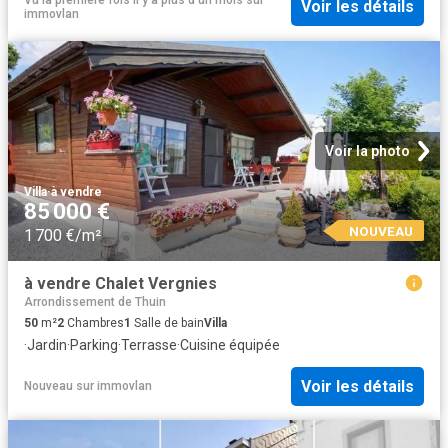
Voir les détails
immovlan
Voir la photo
Villa
·
à vendre
85 000 €
NOUVEAU
1 700 €/m²
à vendre Chalet Vergnies
Arrondissement de Thuin
50
m²
2
Chambres
1
Salle de bain
Villa
·
Jardin
·
Parking
·
Terrasse
·
Cuisine équipée
Voir les détails
Nouveau
sur
immovlan