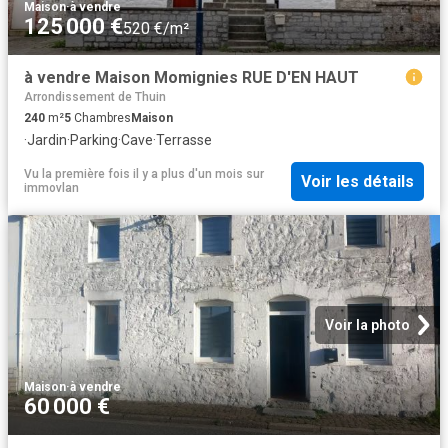
Maison
·
à vendre
125 000 €
520 €/m²
à vendre Maison Momignies RUE D'EN HAUT
Arrondissement de Thuin
240
m²
5
Chambres
Maison
·
Jardin
·
Parking
·
Cave
·
Terrasse
Vu la première fois il y a plus d'un mois
sur
Voir les détails
immovlan
Voir la photo
Maison
·
à vendre
60 000 €