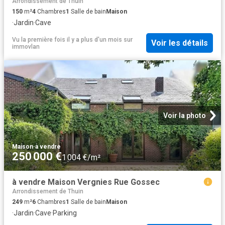
Arrondissement de Thuin
150
m²
4
Chambres
1
Salle de bain
Maison
·
Jardin
·
Cave
Vu la première fois il y a plus d'un mois
sur
Voir les détails
immovlan
Voir la photo
Maison
·
à vendre
250 000 €
1 004 €/m²
à vendre Maison Vergnies Rue Gossec
Arrondissement de Thuin
249
m²
6
Chambres
1
Salle de bain
Maison
·
Jardin
·
Cave
·
Parking