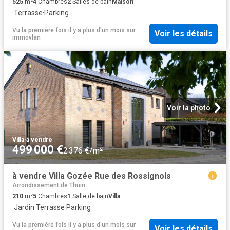
525
m²
4
Chambres
2
Salles de bain
Maison
·
Terrasse
·
Parking
Vu la première fois il y a plus d'un mois
sur
Voir les détails
immovlan
Voir la photo
Villa
·
à vendre
499 000 €
2 376 €/m²
à vendre Villa Gozée Rue des Rossignols
Arrondissement de Thuin
210
m²
5
Chambres
1
Salle de bain
Villa
·
Jardin
·
Terrasse
·
Parking
Vu la première fois il y a plus d'un mois
sur
Voir les détails