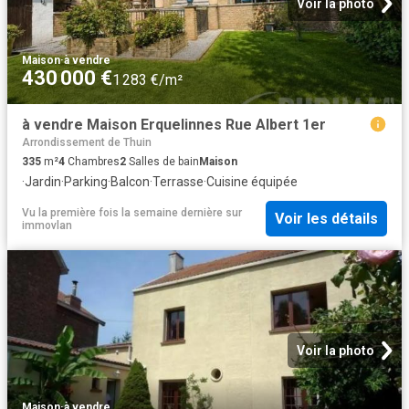
Voir la photo
Maison
·
à vendre
430 000 €
1 283 €/m²
à vendre Maison Erquelinnes Rue Albert 1er
Arrondissement de Thuin
335
m²
4
Chambres
2
Salles de bain
Maison
·
Jardin
·
Parking
·
Balcon
·
Terrasse
·
Cuisine équipée
Vu la première fois la semaine dernière
sur
Voir les détails
immovlan
Voir la photo
Maison
·
à vendre