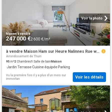
Voir la photo
Maison
·
à vendre
247 000 €
2 600 €/m²
à vendre Maison Ham sur Heure Nalinnes Rue warinaue
Arrondissement de Thuin
95
m²
2
Chambres
1
Salle de bain
Maison
·
Jardin
·
Terrasse
·
Cuisine équipée
·
Parking
Vu la première fois il y a plus d'un mois
sur
Voir les détails
immovlan