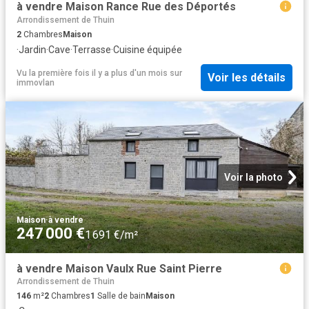
à vendre Maison Rance Rue des Déportés
Arrondissement de Thuin
2
Chambres
Maison
·
Jardin
·
Cave
·
Terrasse
·
Cuisine équipée
Vu la première fois il y a plus d'un mois
sur
Voir les détails
immovlan
Voir la photo
Maison
·
à vendre
247 000 €
1 691 €/m²
à vendre Maison Vaulx Rue Saint Pierre
Arrondissement de Thuin
146
m²
2
Chambres
1
Salle de bain
Maison