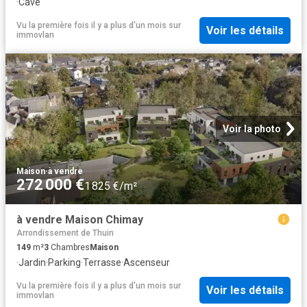
·
Cave
Vu la première fois il y a plus d'un mois
sur
Voir les détails
immovlan
Voir la photo
Maison
·
à vendre
272 000 €
1 825 €/m²
à vendre Maison Chimay
Arrondissement de Thuin
149
m²
3
Chambres
Maison
·
Jardin
·
Parking
·
Terrasse
·
Ascenseur
Vu la première fois il y a plus d'un mois
sur
Voir les détails
immovlan