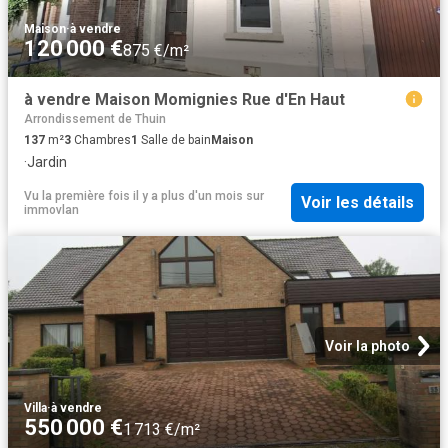
Maison
·
à vendre
120 000 €
875 €/m²
à vendre Maison Momignies Rue d'En Haut
Arrondissement de Thuin
137
m²
3
Chambres
1
Salle de bain
Maison
·
Jardin
Vu la première fois il y a plus d'un mois
sur
Voir les détails
immovlan
Voir la photo
Villa
·
à vendre
550 000 €
1 713 €/m²