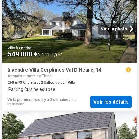
Voir la photo
Villa
·
à vendre
549 000 €
2 111 €/m²
à vendre Villa Gerpinnes Val D'Heure, 14
Arrondissement de Thuin
260
m²
3
Chambres
2
Salles de bain
Villa
·
Parking
·
Cuisine équipée
Vu la première fois il y a 3 semaines
sur
Voir les détails
immovlan