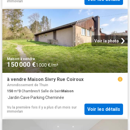
immovlan
Voir la photo
Maison
·
à vendre
150 000 €
1 000 €/m²
à vendre Maison Sivry Rue Coiroux
Arrondissement de Thuin
150
m²
3
Chambres
1
Salle de bain
Maison
·
Jardin
·
Cave
·
Parking
·
Cheminée
Vu la première fois il y a plus d'un mois
sur
Voir les détails
immovlan