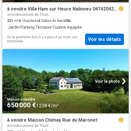
à vendre Villa Ham sur Heure Nalinnes 0474204204 pour visiter Chemin de la Belle Epine
Arrondissement de Thuin
321
m²
4
Chambres
4
Salles de bain
Villa
·
Jardin
·
Parking
·
Terrasse
·
Cuisine équipée
Vu la première fois il y a plus d'un mois
sur
Voir les détails
immovlan
Voir la photo
Maison
·
à vendre
650 000 €
1 238 €/m²
à vendre Maison Chimay Rue du Maronet
Arrondissement de Thuin