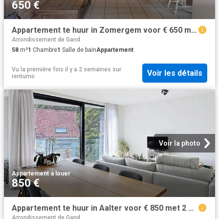
650 €
Appartement te huur in Zomergem voor € 650 met 1 slaapkamer
Arrondissement de Gand
58
m²
1
Chambre
1
Salle de bain
Appartement
Vu la première fois il y a 2 semaines
sur
Voir les détails
rentumo
Voir la photo
Appartement
·
à louer
850 €
Appartement te huur in Aalter voor € 850 met 2 slaapkamers
Arrondissement de Gand