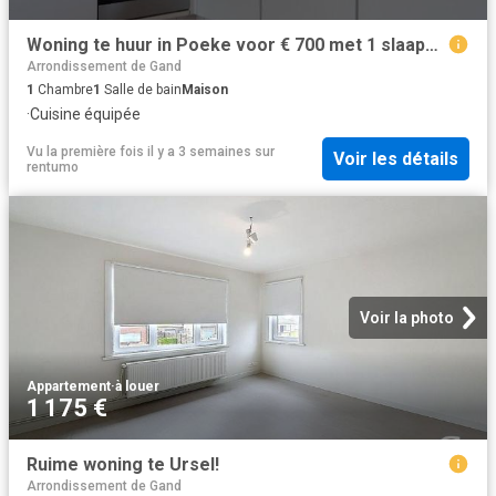
Woning te huur in Poeke voor € 700 met 1 slaapkamer
Arrondissement de Gand
1
Chambre
1
Salle de bain
Maison
·
Cuisine équipée
Vu la première fois il y a 3 semaines
sur
Voir les détails
rentumo
Voir la photo
Appartement
·
à louer
1 175 €
Ruime woning te Ursel!
Arrondissement de Gand