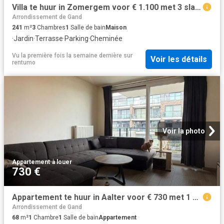
Villa te huur in Zomergem voor € 1.100 met 3 slaapkamers
Arrondissement de Gand
241
m²
3
Chambres
1
Salle de bain
Maison
·
Jardin
·
Terrasse
·
Parking
·
Cheminée
Vu la première fois la semaine dernière
sur
Voir les détails
rentumo
Voir la photo
Appartement
·
à louer
730 €
Appartement te huur in Aalter voor € 730 met 1 slaapkamer
Arrondissement de Gand
68
m²
1
Chambre
1
Salle de bain
Appartement