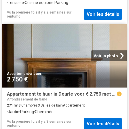
·
Terrasse
·
Cuisine équipée
·
Parking
Vu la première fois il y a 2 semaines
sur
Voir les détails
rentumo
Voir la photo
Appartement
·
à louer
2 750 €
Appartement te huur in Deurle voor € 2.750 met 3 slaapkamers
Arrondissement de Gand
271
m²
3
Chambres
3
Salles de bain
Appartement
·
Jardin
·
Parking
·
Cheminée
Vu la première fois il y a 3 semaines
sur
Voir les détails
rentumo