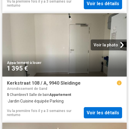
Vu la première fois il y a 3 semaines
sur
Voir les détails
rentumo
Voir la photo
Appartement
·
à louer
1 395 €
Kerkstraat 108 / A, 9940 Sleidinge
Arrondissement de Gand
5
Chambres
1
Salle de bain
Appartement
·
Jardin
·
Cuisine équipée
·
Parking
Vu la première fois il y a 3 semaines
sur
Voir les détails
rentumo