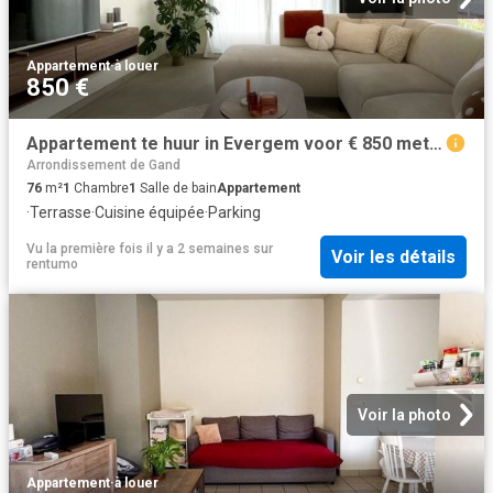
Appartement
·
à louer
850 €
Appartement te huur in Evergem voor € 850 met 1 slaapkamer
Arrondissement de Gand
76
m²
1
Chambre
1
Salle de bain
Appartement
·
Terrasse
·
Cuisine équipée
·
Parking
Vu la première fois il y a 2 semaines
sur
Voir les détails
rentumo
Voir la photo
Appartement
·
à louer