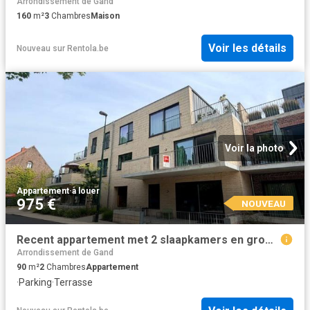
Arrondissement de Gand
160
m²
3
Chambres
Maison
Voir les détails
Nouveau
sur
Rentola.be
Voir la photo
Appartement
·
à louer
975 €
NOUVEAU
Recent appartement met 2 slaapkamers en groot terras te huur
Arrondissement de Gand
90
m²
2
Chambres
Appartement
·
Parking
·
Terrasse