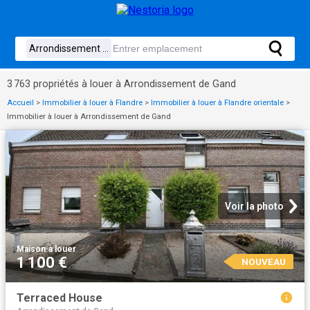
3 763 propriétés à louer à Arrondissement de Gand
Accueil
>
Immobilier à louer à Flandre
>
Immobilier à louer à Flandre orientale
>
Immobilier à louer à Arrondissement de Gand
Voir la photo
Maison
·
à louer
1 100 €
NOUVEAU
Terraced House