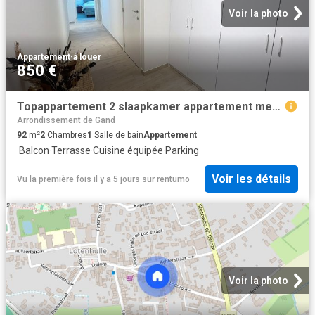
Voir la photo
Appartement
·
à louer
850 €
Topappartement 2 slaapkamer appartement met garage in hartje Aalter
Arrondissement de Gand
92
m²
2
Chambres
1
Salle de bain
Appartement
·
Balcon
·
Terrasse
·
Cuisine équipée
·
Parking
Voir les détails
Vu la première fois il y a 5 jours
sur
rentumo
Voir la photo