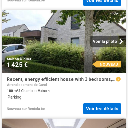
Voir les détails
Nouveau
sur
Rentola.be
Voir la photo
Maison
·
à louer
1 425 €
NOUVEAU
Recent, energy efficient house with 3 bedrooms, garage, gard
Arrondissement de Gand
180
m²
3
Chambres
Maison
·
Parking
Voir les détails
Nouveau
sur
Rentola.be