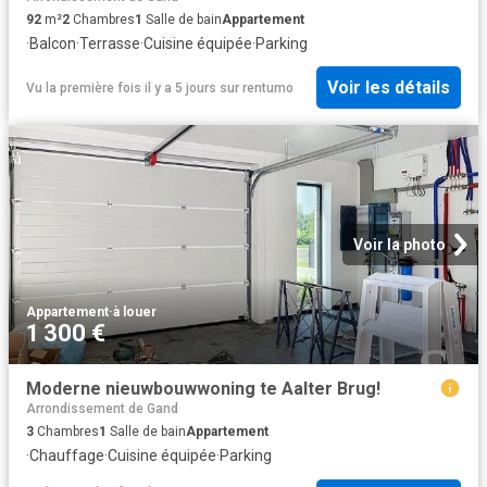
92
m²
2
Chambres
1
Salle de bain
Appartement
·
Balcon
·
Terrasse
·
Cuisine équipée
·
Parking
Voir les détails
Vu la première fois il y a 5 jours
sur
rentumo
Voir la photo
Appartement
·
à louer
1 300 €
Moderne nieuwbouwwoning te Aalter Brug!
Arrondissement de Gand
3
Chambres
1
Salle de bain
Appartement
·
Chauffage
·
Cuisine équipée
·
Parking