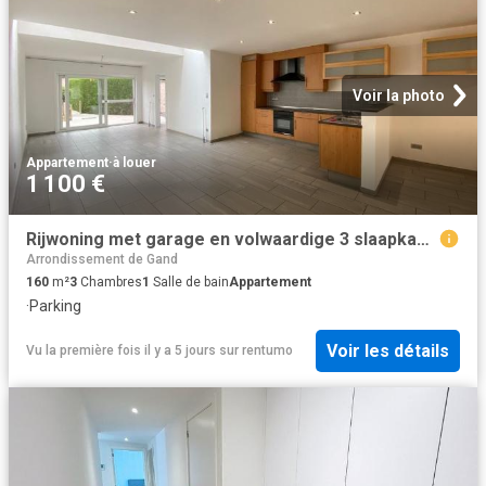
Voir la photo
Appartement
·
à louer
1 100 €
Rijwoning met garage en volwaardige 3 slaapkamers
Arrondissement de Gand
160
m²
3
Chambres
1
Salle de bain
Appartement
·
Parking
Voir les détails
Vu la première fois il y a 5 jours
sur
rentumo