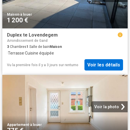
Maison
·
à louer
1 200 €
Duplex te Lovendegem
Arrondissement de Gand
3
Chambres
1
Salle de bain
Maison
·
Terrasse
·
Cuisine équipée
Voir les détails
Vu la première fois il y a 3 jours
sur
rentumo
Voir la photo
Appartement
·
à louer