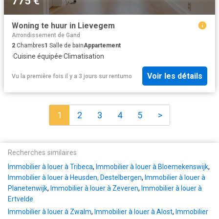
775 €
Woning te huur in Lievegem
Arrondissement de Gand
2
Chambres
1
Salle de bain
Appartement
·
Cuisine équipée
·
Climatisation
Voir les détails
Vu la première fois il y a 3 jours
sur
rentumo
1
2
3
4
5
>
Recherches similaires
Immobilier à louer à Tribeca
,
Immobilier à louer à Bloemekenswijk
,
Immobilier à louer à Heusden, Destelbergen
,
Immobilier à louer à
Planetenwijk
,
Immobilier à louer à Zeveren
,
Immobilier à louer à
Ertvelde
Immobilier à louer à Zwalm
,
Immobilier à louer à Alost
,
Immobilier