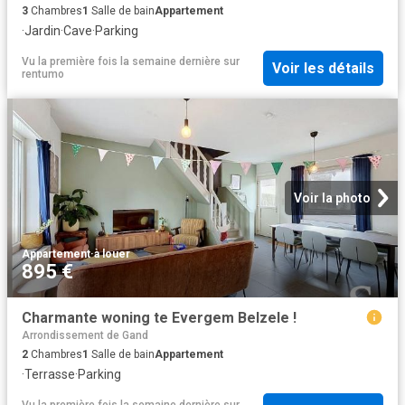
3
Chambres
1
Salle de bain
Appartement
·
Jardin
·
Cave
·
Parking
Vu la première fois la semaine dernière
sur
Voir les détails
rentumo
Voir la photo
Appartement
·
à louer
895 €
Charmante woning te Evergem Belzele !
Arrondissement de Gand
2
Chambres
1
Salle de bain
Appartement
·
Terrasse
·
Parking
Vu la première fois la semaine dernière
sur