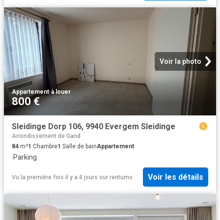
Voir la photo
Appartement
·
à louer
800 €
Sleidinge Dorp 106, 9940 Evergem Sleidinge
Arrondissement de Gand
84
m²
1
Chambre
1
Salle de bain
Appartement
·
Parking
Voir les détails
Vu la première fois il y a 4 jours
sur
rentumo