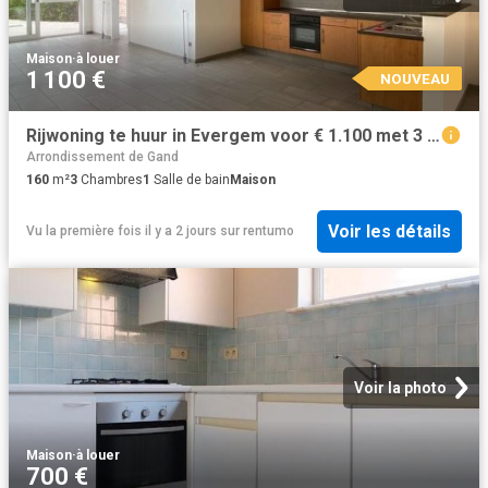
Maison
·
à louer
1 100 €
NOUVEAU
Rijwoning te huur in Evergem voor € 1.100 met 3 slaapkamers
Arrondissement de Gand
160
m²
3
Chambres
1
Salle de bain
Maison
Voir les détails
Vu la première fois il y a 2 jours
sur
rentumo
Voir la photo
Maison
·
à louer
700 €