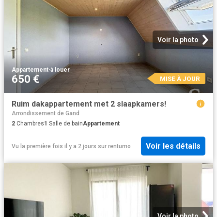
Voir la photo
Appartement
·
à louer
650 €
MISE À JOUR
Ruim dakappartement met 2 slaapkamers!
Arrondissement de Gand
2
Chambres
1
Salle de bain
Appartement
Voir les détails
Vu la première fois il y a 2 jours
sur
rentumo
Voir la photo