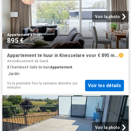
Voir la photo
Appartement
·
à louer
895 €
Appartement te huur in Knesselare voor € 895 met 2 slaapkamers
Arrondissement de Gand
2
Chambres
1
Salle de bain
Appartement
·
Jardin
Vu la première fois la semaine dernière
sur
Voir les détails
rentumo
Voir la photo