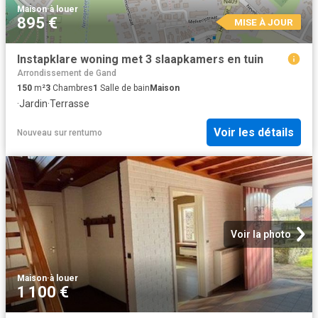
Maison
·
à louer
895 €
MISE À JOUR
Instapklare woning met 3 slaapkamers en tuin
Arrondissement de Gand
150
m²
3
Chambres
1
Salle de bain
Maison
·
Jardin
·
Terrasse
Voir les détails
Nouveau
sur
rentumo
Voir la photo
Maison
·
à louer
1 100 €