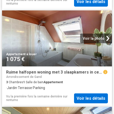
Voir les détails
rentumo
Voir la photo
Appartement
·
à louer
1 075 €
Ruime halfopen woning met 3 slaapkamers in centrum Aalter
Arrondissement de Gand
3
Chambres
1
Salle de bain
Appartement
·
Jardin
·
Terrasse
·
Parking
Vu la première fois la semaine dernière
sur
Voir les détails
rentumo