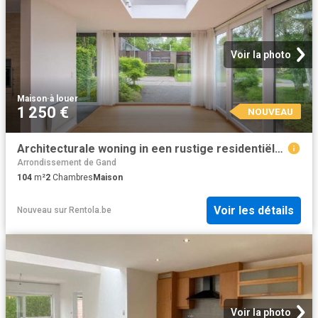
Voir la photo
Maison
·
à louer
1 250 €
NOUVEAU
Architecturale woning in een rustige residentiële buurt
Arrondissement de Gand
104
m²
2
Chambres
Maison
Voir les détails
Nouveau
sur
Rentola.be
Voir la photo