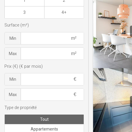
1
2
3
4+
Surface (m²)
Min
Max
Prix (€) (€ par mois)
Min
Max
Type de propriété
Tout
Appartements