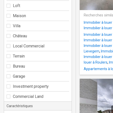
Loft
Recherches simila
Maison
Immobilier à louer
Villa
Immobilier à louer
Immobilier à loue
Château
Immobilier à loue
Local Commercial
Immobilier à louer
Lievegem
,
Immobil
Terrain
Immobilier à loue
louer à Roulers
,
Im
Bureau
Appartements à lo
Garage
Investment property
Commercial Land
Caractéristiques