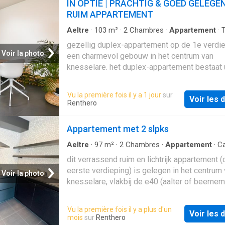
IN OPTIE | PRACHTIG & GOED GELEGE
RUIM APPARTEMENT
Aeltre
·
103
m²
·
2
Chambres
·
Appartement
·
·
Cuisine équipée
gezellig duplex-appartement op de 1e verdie
Voir la photo
een charmevol gebouw in het centrum van
knesselare. het duplex-appartement bestaat 
open keuken met ruime woonkamer/eetkame
leuk terras. naast de keuken vinden we een
Vu la première fois il y a 1 jour
sur
Voir les d
wasplaats/berging. via de trap begeven we o
Renthero
de duplex-verdieping waar we een ruime
slaapkamer kunnen terugvinden met een
Appartement met 2 slpks
aangrenzend zonne-terras. deze verdieping 
daarnaast een tweede slaapkamer en een b
Aeltre
·
97
m²
·
2
Chambres
·
Appartement
·
C
Terrasse
·
Cuisine équipée
met badkamermeubel en douchebad en een a
dit verrassend ruim en lichtrijk appartement (
toilet. - epc: 183 kwh/m² (uc) - huurprijs 890
eerste verdieping) is gelegen in het centrum
Voir la photo
eur/maand - onmiddellijk beschikbaar! in opti
knesselare, vlakbij de e40 (aalter of beernem
e34 (maldegem). indeling: inkom (met ingem
vestiairekast), ruime leefruimte, terras vooraa
Vu la première fois il y a plus d'un
Voir les d
volledig ingerichte open keuken, afzonderlijk
mois
sur
Renthero