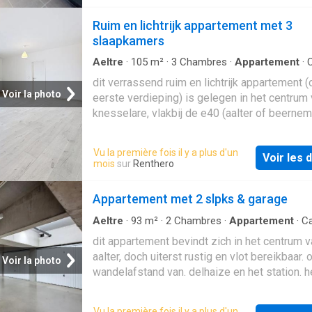
toiletruimte, slaapkamer 1 met bijhorende b
(wastafel en douche), 2e slaapkamer, badka
Ruim en lichtrijk appartement met 3
(ligbad, wastafel en toilet), privatieve kelder 
slaapkamers
ondergrond en gemeenschappelijke fietsenbe
huurprijs: 795,00 euro/maand + 50,00 euro/
Aeltre
·
105
m²
·
3
Chambres
·
Appartement
·
Terrasse
voorschot kosten ad en privatief waterverbru
dit verrassend ruim en lichtrijk appartement (
Voir la photo
eerste verdieping) is gelegen in het centrum
knesselare, vlakbij de e40 (aalter of beernem
e34 (maldegem). indeling: ruime lichtrijke lee
terras vooraan, bergruimte, volledig ingericht
Vu la première fois il y a plus d'un
Voir les d
keuken, afzonderlijke toiletruimte, slaapkame
mois
sur
Renthero
bijhorende badkamer (wastafel en douche),
slaapkamer 2 met bijhorende badkamer (wast
Appartement met 2 slpks & garage
douche), 3e slaapkamer, terras achteraan, b
(ligbad, wastafel en toilet), privatieve kelder 
Aeltre
·
93
m²
·
2
Chambres
·
Appartement
·
C
Terrasse
·
Cuisine équipée
·
Parking
ondergrond en gemeenschappelijke fietsenbe
dit appartement bevindt zich in het centrum v
huurprijs: 850,00 euro per maand + 50,00 eur
aalter, doch uiterst rustig en vlot bereikbaar. 
Voir la photo
maand voorschot kosten ad + waterverbruik
wandelafstand van. delhaize en het station. h
appartement is zonder meer instapklaar en
afgewerkt met kwaliteitsvolle en duurzame
Vu la première fois il y a plus d'un