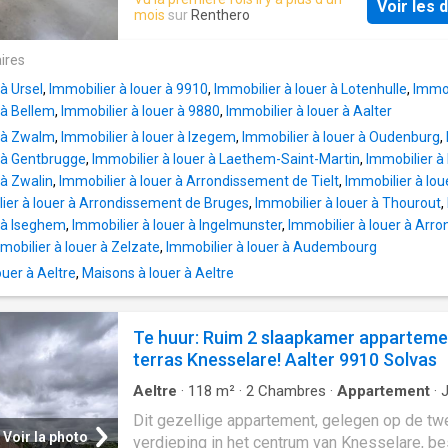
Voir les d
materialen. indeling: inkom met vestiairekast,
mois
sur
Renthero
toiletruimte, 2 slaapkamers (waarvan één me
aansluitend terras), badkamer (wastafel en d
ires
lichtrijke leefruimte met volledig open ingeri
 à Ursel
,
Immobilier à louer à 9910
,
Immobilier à louer à Lotenhulle
,
Immob
keuken, aansluitend terras, bergruimte/ wasr
 à Bellem
,
Immobilier à louer à 9880
,
Immobilier à louer à Aalter
privatieve kelder in de ondergrond, privatieve
r à Zwalm
,
Immobilier à louer à Izegem
,
Immobilier à louer à Oudenburg
,
garagebox in de ondergrond en gemeenschap
r à Gentbrugge
,
Immobilier à louer à Laethem-Saint-Martin
,
Immobilier à
fietsenberging. huurprijs: 880,00 euro/ maand
 à Zwalin
,
Immobilier à louer à Arrondissement de Tielt
,
Immobilier à lou
60,00 euro/ maand voorschot kosten ad. int
ier à louer à Arrondissement de Bruges
,
Immobilier à louer à Thourout
,
neem dan vrijblijvend
r à Iseghem
,
Immobilier à louer à Ingelmunster
,
Immobilier à louer à Arr
mobilier à louer à Zelzate
,
Immobilier à louer à Audembourg
uer à Aeltre
,
Maisons à louer à Aeltre
Te huur: Ruim 2 slaapkamer apparteme
terras Knesselare! Aalter 9910 Solvas
Aeltre
·
118
m²
·
2
Chambres
·
Appartement
·
J
Terrasse
Dit gezellige appartement, gelegen op de t
Voir la photo
verdieping in het centrum van Knesselare, be