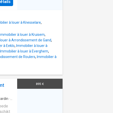
étails
t
ouche),
chte
ilier à louer à Knesselare
,
uimte,
Immobilier à louer à Kruisem
,
pelijke
 louer à Arrondissement de Gand
,
 +
er à Eeklo
,
Immobilier à louer à
eresse?
Immobilier à louer à Everghem
,
ondissement de Roulers
,
Immobilier à
895 €
nt
ardin
·
weede
schikt