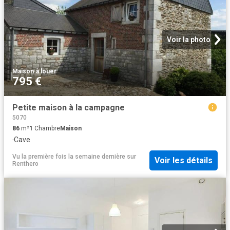
Voir la photo
Maison
·
à louer
795 €
Petite maison à la campagne
5070
86
m²
1
Chambre
Maison
·
Cave
Vu la première fois la semaine dernière
sur
Voir les détails
Renthero