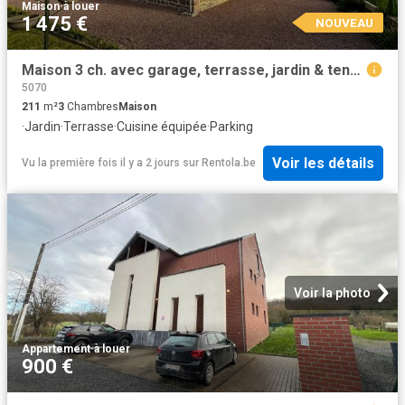
Maison
·
à louer
1 475 €
NOUVEAU
Maison 3 ch. avec garage, terrasse, jardin & tennis à Biesme
5070
211
m²
3
Chambres
Maison
·
Jardin
·
Terrasse
·
Cuisine équipée
·
Parking
Voir les détails
Vu la première fois il y a 2 jours
sur
Rentola.be
Voir la photo
Appartement
·
à louer
900 €