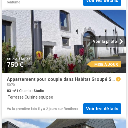
Voir les détails
rentumo
Voir la photo
Studio
·
à louer
750 €
MISE À JOUR
Appartement pour couple dans Habitat Groupé Seniors
5070
83
m²
1
Chambre
Studio
·
Terrasse
·
Cuisine équipée
Voir les détails
Vu la première fois il y a 2 jours
sur
Renthero