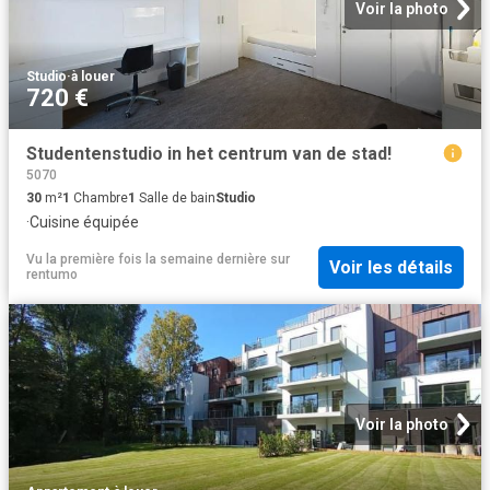
Voir la photo
Studio
·
à louer
720 €
Studentenstudio in het centrum van de stad!
5070
30
m²
1
Chambre
1
Salle de bain
Studio
·
Cuisine équipée
Vu la première fois la semaine dernière
sur
Voir les détails
rentumo
Voir la photo