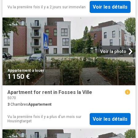
Voir les détails
Vu la première fois il y a 2 jours
sur
immovlan
Voir la photo
Appartement
·
à louer
1 150 €
Apartment for rent in Fosses la Ville
5070
3
Chambres
Appartement
Vu la première fois il y a plus d'un mois
sur
Voir les détails
Housingtarget