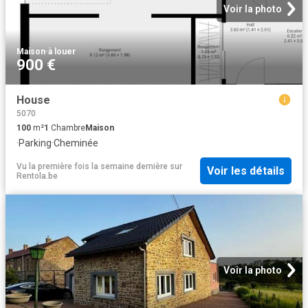
Voir la photo
Maison
·
à louer
900 €
House
5070
100
m²
1
Chambre
Maison
·
Parking
·
Cheminée
Vu la première fois la semaine dernière
sur
Voir les détails
Rentola.be
Voir la photo