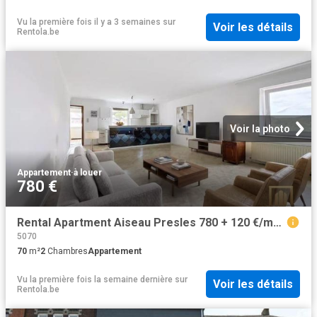
Vu la première fois il y a 3 semaines
sur
Voir les détails
Rentola.be
Voir la photo
Appartement
·
à louer
780 €
Rental Apartment Aiseau Presles 780 + 120 €/month
5070
70
m²
2
Chambres
Appartement
Vu la première fois la semaine dernière
sur
Voir les détails
Rentola.be