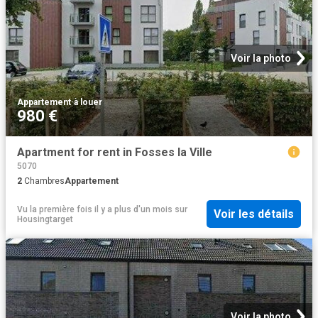
Voir la photo
Appartement
·
à louer
980 €
Apartment for rent in Fosses la Ville
5070
2
Chambres
Appartement
Vu la première fois il y a plus d'un mois
sur
Voir les détails
Housingtarget
Voir la photo