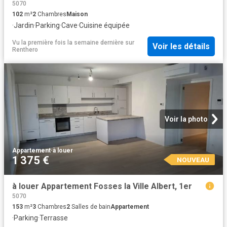
5070
102
m²
2
Chambres
Maison
·
Jardin
·
Parking
·
Cave
·
Cuisine équipée
Vu la première fois la semaine dernière
sur
Voir les détails
Renthero
Voir la photo
Appartement
·
à louer
1 375 €
NOUVEAU
à louer Appartement Fosses la Ville Albert, 1er
5070
153
m²
3
Chambres
2
Salles de bain
Appartement
·
Parking
·
Terrasse