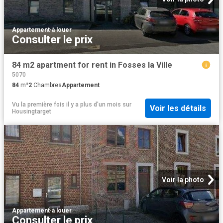
Appartement
·
à louer
Consulter le prix
84 m2 apartment for rent in Fosses la Ville
5070
84
m²
2
Chambres
Appartement
Vu la première fois il y a plus d'un mois
sur
Voir les détails
Housingtarget
Voir la photo
Appartement
·
à louer
Consulter le prix