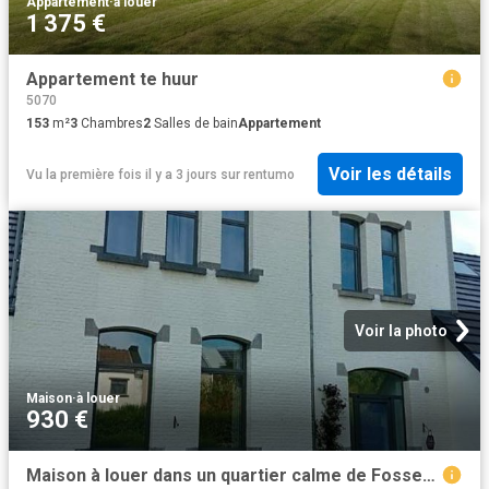
Appartement
·
à louer
1 375 €
Appartement te huur
5070
153
m²
3
Chambres
2
Salles de bain
Appartement
Voir les détails
Vu la première fois il y a 3 jours
sur
rentumo
Voir la photo
Maison
·
à louer
930 €
Maison à louer dans un quartier calme de Fosses la Ville