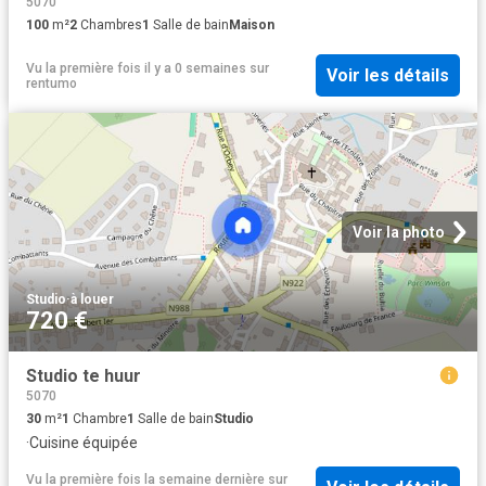
5070
100
m²
2
Chambres
1
Salle de bain
Maison
Vu la première fois il y a 0 semaines
sur
Voir les détails
rentumo
Voir la photo
Studio
·
à louer
720 €
Studio te huur
5070
30
m²
1
Chambre
1
Salle de bain
Studio
·
Cuisine équipée
Vu la première fois la semaine dernière
sur