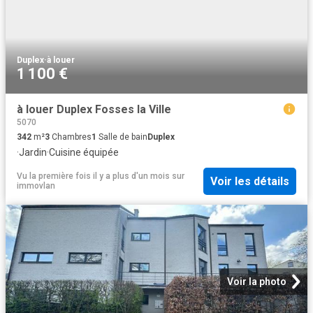
Duplex
·
à louer
1 100 €
à louer Duplex Fosses la Ville
5070
342
m²
3
Chambres
1
Salle de bain
Duplex
·
Jardin
·
Cuisine équipée
Vu la première fois il y a plus d'un mois
sur
Voir les détails
immovlan
Voir la photo