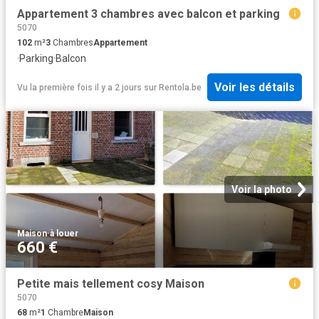
Appartement 3 chambres avec balcon et parking
5070
102
m²
3
Chambres
Appartement
·
Parking
·
Balcon
Voir les détails
Vu la première fois il y a 2 jours
sur
Rentola.be
Voir la photo
Maison
·
à louer
660 €
Petite mais tellement cosy Maison
5070
68
m²
1
Chambre
Maison