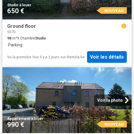
Studio
·
à louer
650 €
NOUVEAU
Ground floor
5070
98
m²
1
Chambre
Studio
·
Parking
Voir les détails
Vu la première fois il y a 2 jours
sur
Rentola.be
Voir la photo
Appartement
·
à louer
990 €
NOUVEAU