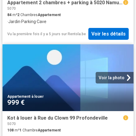
Appartement 2 chambres + parking à 5020 Namur Malonne • Loyer: 900 €
5070
84
m²
2
Chambres
Appartement
·
Jardin
·
Parking
·
Cave
Voir les détails
Vu la première fois il y a 5 jours
sur
Rentola.be
Voir la photo
Appartement
·
à louer
999 €
Kot à louer à Rue du Clown 99 Profondeville
5070
108
m²
1
Chambre
Appartement