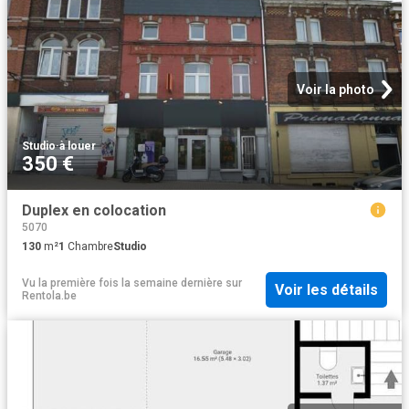
Voir la photo
Studio
·
à louer
350 €
Duplex en colocation
5070
130
m²
1
Chambre
Studio
Vu la première fois la semaine dernière
sur
Voir les détails
Rentola.be