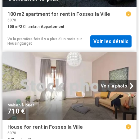
100 m2 apartment for rent in Fosses la Ville
5070
100
m²
2
Chambres
Appartement
Vu la première fois il y a plus d'un mois
sur
Voir les détails
Housingtarget
Voir la photo
Maison
·
à louer
710 €
House for rent in Fosses la Ville
5070