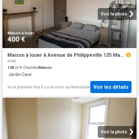
Voir la photo
Maison
·
à louer
400 €
Maison à louer à Avenue de Philippeville 135 Marcinelle
6280
138
m²
1
Chambre
Maison
·
Jardin
·
Cave
Voir les détails
Vu la première fois il y a un mois
sur
Rentola.be
Voir la photo