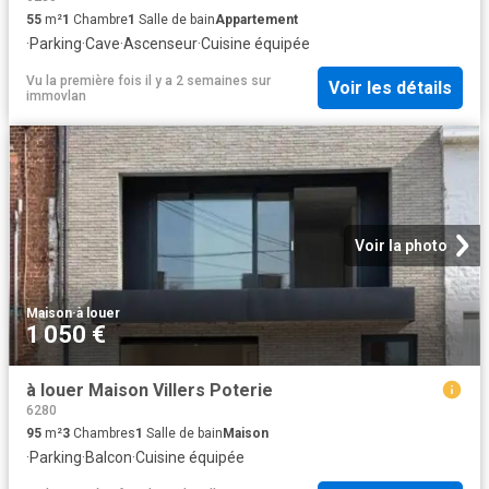
55
m²
1
Chambre
1
Salle de bain
Appartement
·
Parking
·
Cave
·
Ascenseur
·
Cuisine équipée
Vu la première fois il y a 2 semaines
sur
Voir les détails
immovlan
Voir la photo
Maison
·
à louer
1 050 €
à louer Maison Villers Poterie
6280
95
m²
3
Chambres
1
Salle de bain
Maison
·
Parking
·
Balcon
·
Cuisine équipée