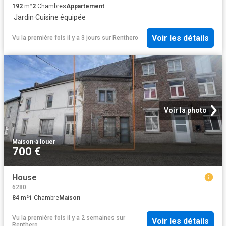
192
m²
2
Chambres
Appartement
·
Jardin
·
Cuisine équipée
Voir les détails
Vu la première fois il y a 3 jours
sur
Renthero
Voir la photo
Maison
·
à louer
700 €
House
6280
84
m²
1
Chambre
Maison
Vu la première fois il y a 2 semaines
sur
Voir les détails
Renthero