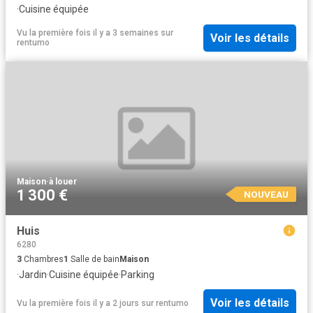
·
Cuisine équipée
Vu la première fois il y a 3 semaines
sur
Voir les détails
rentumo
Maison
·
à louer
1 300 €
NOUVEAU
Huis
6280
3
Chambres
1
Salle de bain
Maison
·
Jardin
·
Cuisine équipée
·
Parking
Voir les détails
Vu la première fois il y a 2 jours
sur
rentumo