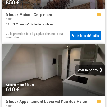
850 €
à louer Maison Gerpinnes
6280
53
m²
1
Chambre
1
Salle de bain
Maison
Vu la première fois il y a plus d'un mois
sur
Voir les détails
immovlan
Voir la photo
Appartement
·
à louer
610 €
à louer Appartement Loverval Rue des Haies
6280