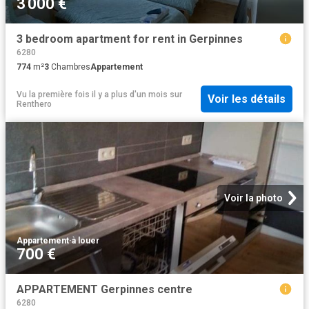
3 000 €
3 bedroom apartment for rent in Gerpinnes
6280
774
m²
3
Chambres
Appartement
Vu la première fois il y a plus d'un mois
sur
Voir les détails
Renthero
Voir la photo
Appartement
·
à louer
700 €
APPARTEMENT Gerpinnes centre
6280