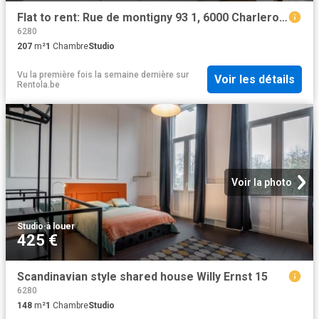
Flat to rent: Rue de montigny 93 1, 6000 Charleroi on Realo
6280
207
m²
1
Chambre
Studio
Vu la première fois la semaine dernière
sur
Voir les détails
Rentola.be
Voir la photo
Studio
·
à louer
425 €
Scandinavian style shared house Willy Ernst 15
6280
148
m²
1
Chambre
Studio