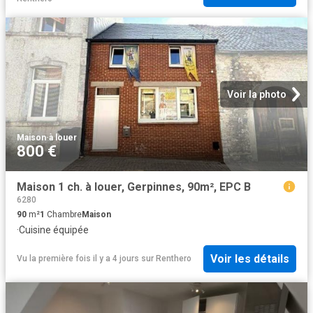
Voir la photo
Maison
·
à louer
800 €
Maison 1 ch. à louer, Gerpinnes, 90m², EPC B
6280
90
m²
1
Chambre
Maison
·
Cuisine équipée
Voir les détails
Vu la première fois il y a 4 jours
sur
Renthero