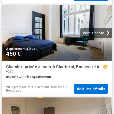
Voir la photo
Appartement
·
à louer
450 €
Chambre privée à louer à Charleroi, Boulevard Audent
6280
840
m²
1
Chambre
Appartement
Vu la première fois la semaine dernière
sur
Voir les détails
Rentola.be