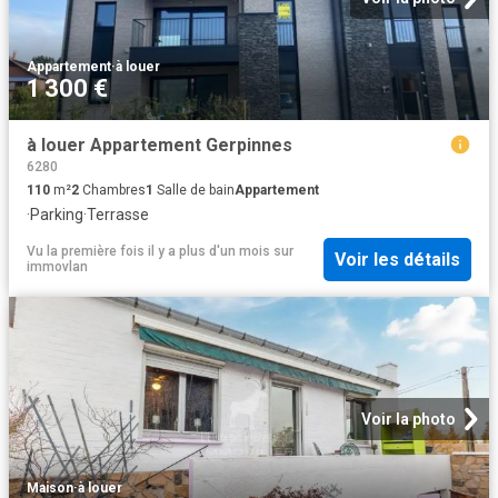
Appartement
·
à louer
1 300 €
à louer Appartement Gerpinnes
6280
110
m²
2
Chambres
1
Salle de bain
Appartement
·
Parking
·
Terrasse
Vu la première fois il y a plus d'un mois
sur
Voir les détails
immovlan
Voir la photo
Maison
·
à louer