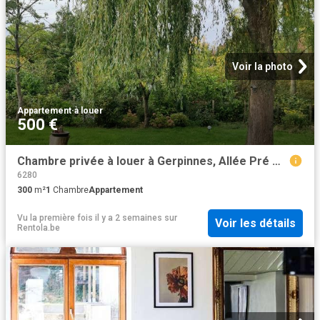
Voir la photo
Appartement
·
à louer
500 €
Chambre privée à louer à Gerpinnes, Allée Pré Magnette
6280
300
m²
1
Chambre
Appartement
Vu la première fois il y a 2 semaines
sur
Voir les détails
Rentola.be