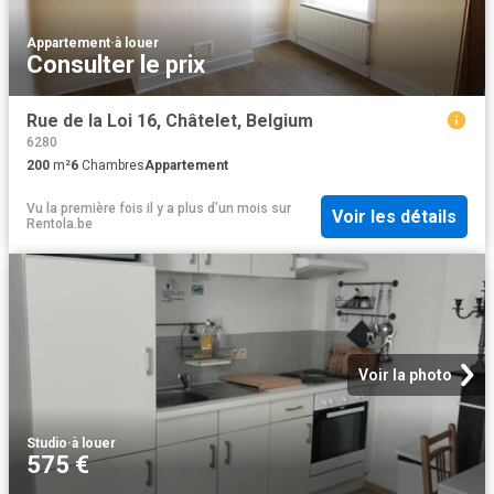
Appartement
·
à louer
Consulter le prix
Rue de la Loi 16, Châtelet, Belgium
6280
200
m²
6
Chambres
Appartement
Vu la première fois il y a plus d'un mois
sur
Voir les détails
Rentola.be
Voir la photo
Studio
·
à louer
575 €