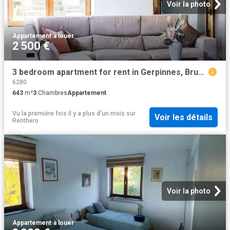
Voir la photo
Appartement
·
à louer
2 500 €
3 bedroom apartment for rent in Gerpinnes, Brussels
6280
643
m²
3
Chambres
Appartement
Vu la première fois il y a plus d'un mois
sur
Voir les détails
Renthero
Voir la photo
Appartement
·
à louer