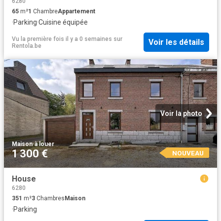
6280
65
m²
1
Chambre
Appartement
·
Parking
·
Cuisine équipée
Vu la première fois il y a 0 semaines
sur
Voir les détails
Rentola.be
Voir la photo
Maison
·
à louer
1 300 €
NOUVEAU
House
6280
351
m²
3
Chambres
Maison
·
Parking