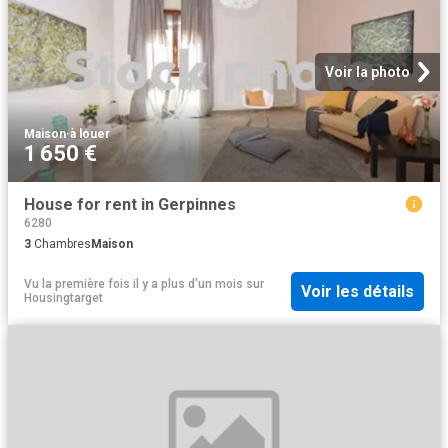
Voir la photo
Maison
·
à louer
1 650 €
House for rent in Gerpinnes
6280
3
Chambres
Maison
Vu la première fois il y a plus d'un mois
sur
Voir les détails
Housingtarget