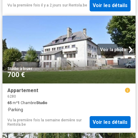
Voir les détails
Vu la première fois il y a 2 jours
sur
Rentola.be
Voir la photo
Studio
·
à louer
700 €
Appartement
6280
65
m²
1
Chambre
Studio
·
Parking
Vu la première fois la semaine dernière
sur
Voir les détails
Rentola.be