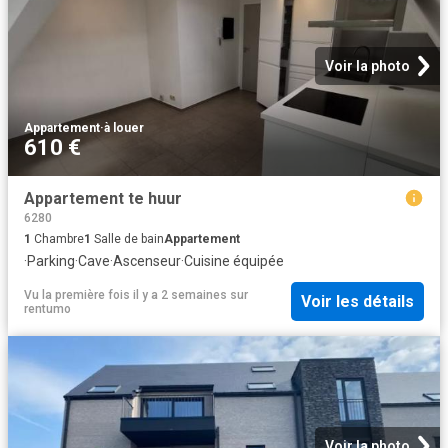
Voir la photo
Appartement
·
à louer
610 €
Appartement te huur
6280
1
Chambre
1
Salle de bain
Appartement
·
Parking
·
Cave
·
Ascenseur
·
Cuisine équipée
Vu la première fois il y a 2 semaines
sur
Voir les détails
rentumo
Voir la photo