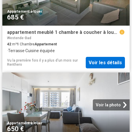
Appartement
·
à louer
685 €
appartement meublé 1 chambre à coucher à louer à nieuport
Westende-Bad
42
m²
1
Chambre
Appartement
·
Terrasse
·
Cuisine équipée
Vu la première fois il y a plus d'un mois
sur
Voir les détails
Renthero
Voir la photo
Appartement
·
à louer
650 €