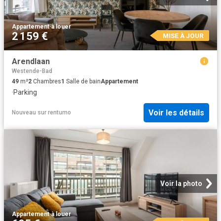
Appartement
·
à louer
2 159 €
MISE À JOUR
Arendlaan
Westende-Bad
49
m²
2
Chambres
1
Salle de bain
Appartement
·
Parking
Voir les détails
Nouveau
sur
rentumo
Voir la photo
Appartement
·
à louer