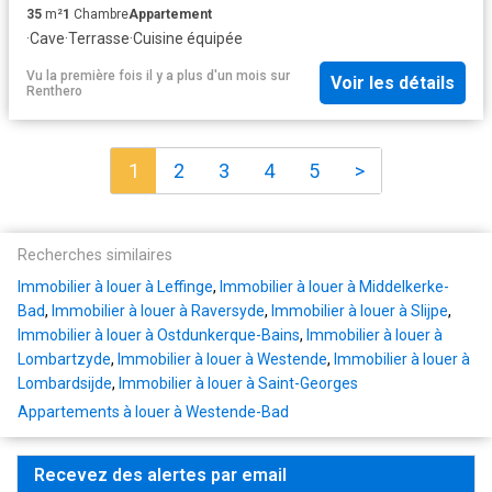
35
m²
1
Chambre
Appartement
·
Cave
·
Terrasse
·
Cuisine équipée
Vu la première fois il y a plus d'un mois
sur
Voir les détails
Renthero
1
2
3
4
5
>
Recherches similaires
Immobilier à louer à Leffinge
,
Immobilier à louer à Middelkerke-
Bad
,
Immobilier à louer à Raversyde
,
Immobilier à louer à Slijpe
,
Immobilier à louer à Ostdunkerque-Bains
,
Immobilier à louer à
Lombartzyde
,
Immobilier à louer à Westende
,
Immobilier à louer à
Lombardsijde
,
Immobilier à louer à Saint-Georges
Appartements à louer à Westende-Bad
Recevez des alertes par email