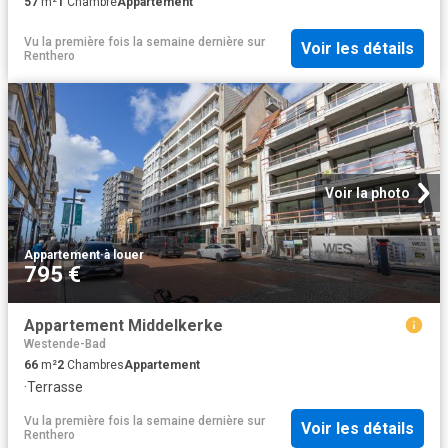
57
m²
1
Chambre
Appartement
Vu la première fois la semaine dernière
sur
Voir les détails
Renthero
Voir la photo
Appartement
·
à louer
795 €
Appartement Middelkerke
Westende-Bad
66
m²
2
Chambres
Appartement
·
Terrasse
Vu la première fois la semaine dernière
sur
Voir les détails
Renthero