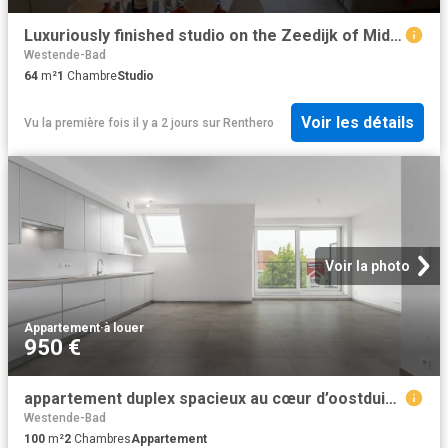
Luxuriously finished studio on the Zeedijk of Middelkerke
Westende-Bad
64
m²
1
Chambre
Studio
Voir les détails
Vu la première fois il y a 2 jours
sur
Renthero
Voir la photo
Appartement
·
à louer
950 €
appartement duplex spacieux au cœur d’oostduinkerke village
Westende-Bad
100
m²
2
Chambres
Appartement