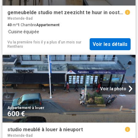
gemeubelde studio met zeezicht te huur in oostduinkerke
Westende-Bad
40
m²
1
Chambre
Appartement
·
Cuisine équipée
Vu la première fois il y a plus d'un mois
sur
Voir les détails
Renthero
Voir la photo
Appartement
·
à louer
600 €
studio meublé à louer à nieuport
Westende-Bad