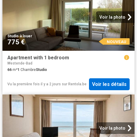
Voir la photo
Studio
·
à louer
775 €
NOUVEAU
Apartment with 1 bedroom
Westende-Bad
66
m²
1
Chambre
Studio
Voir les détails
Vu la première fois il y a 2 jours
sur
Rentola.be
Voir la photo