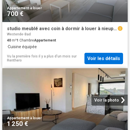
Appartement
·
à louer
700 €
studio meublé avec coin à dormir à louer à nieuport
Westende-Bad
40
m²
1
Chambre
Appartement
·
Cuisine équipée
Vu la première fois il y a plus d'un mois
sur
Voir les détails
Renthero
Voir la photo
Appartement
·
à louer
1 250 €