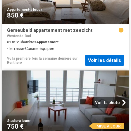
Appartement
·
à louer
850 €
Gemeubeld appartement met zeezicht
Westende-Bad
61
m²
2
Chambres
Appartement
·
Terrasse
·
Cuisine équipée
Vu la première fois la semaine dernière
sur
Voir les détails
Renthero
Voir la photo
Studio
·
à louer
750 €
MISE À JOUR