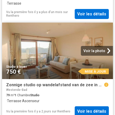
·
Terrasse
Vu la première fois il y a plus d'un mois
sur
Voir les détails
Renthero
Voir la photo
Studio
·
à louer
750 €
MISE À JOUR
Zonnige studio op wandelafstand van de zee in Oostduinkerke
Westende-Bad
79
m²
1
Chambre
Studio
·
Terrasse
·
Ascenseur
Voir les détails
Vu la première fois il y a 2 jours
sur
Renthero