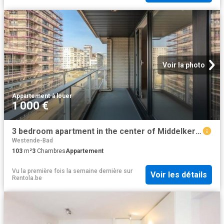
Voir la photo
Appartement
·
à louer
1 000 €
3 bedroom apartment in the center of Middelkerke
Westende-Bad
103
m²
3
Chambres
Appartement
Vu la première fois la semaine dernière
sur
Voir les détails
Rentola.be