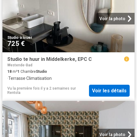
Voir la photo
Studio
·
à louer
725 €
Studio te huur in Middelkerke, EPC C
Westende-Bad
18
m²
1
Chambre
Studio
·
Terrasse
·
Climatisation
Vu la première fois il y a 2 semaines
sur
Voir les détails
Rentola
Voir la photo