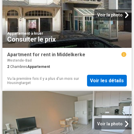
Voir la photo
Appartement
·
à louer
Consulter le prix
Apartment for rent in Middelkerke
Westende-Bad
2
Chambres
Appartement
Vu la première fois il y a plus d'un mois
sur
Voir les détails
Housingtarget
Voir la photo