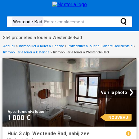
354 propriétés à louer à Westende-Bad
Accueil
>
Immobilier à louer à Flandre
>
Immobilier à louer à Flandre-Occidentale
>
Immobilier à louer à Ostende
>
Immobilier à louer à Westende-Bad
Voir la photo
Appartement
·
à louer
1 000 €
NOUVEAU
Huis 3 slp. Westende Bad, nabij zee