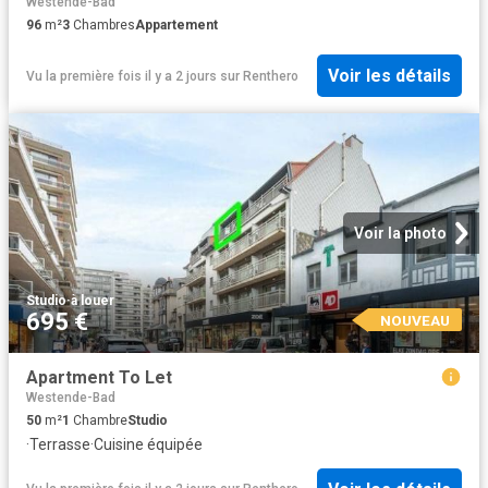
Westende-Bad
96
m²
3
Chambres
Appartement
Voir les détails
Vu la première fois il y a 2 jours
sur
Renthero
Voir la photo
Studio
·
à louer
695 €
NOUVEAU
Apartment To Let
Westende-Bad
50
m²
1
Chambre
Studio
·
Terrasse
·
Cuisine équipée