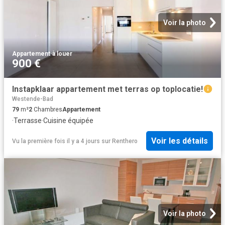
Voir la photo
Appartement
·
à louer
900 €
Instapklaar appartement met terras op toplocatie!
Westende-Bad
79
m²
2
Chambres
Appartement
·
Terrasse
·
Cuisine équipée
Voir les détails
Vu la première fois il y a 4 jours
sur
Renthero
Voir la photo