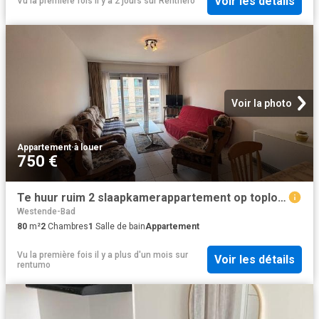
Voir les détails
Vu la première fois il y a 2 jours
sur
Renthero
Voir la photo
Appartement
·
à louer
750 €
Te huur ruim 2 slaapkamerappartement op toplocatie in Westende
Westende-Bad
80
m²
2
Chambres
1
Salle de bain
Appartement
Vu la première fois il y a plus d'un mois
sur
Voir les détails
rentumo