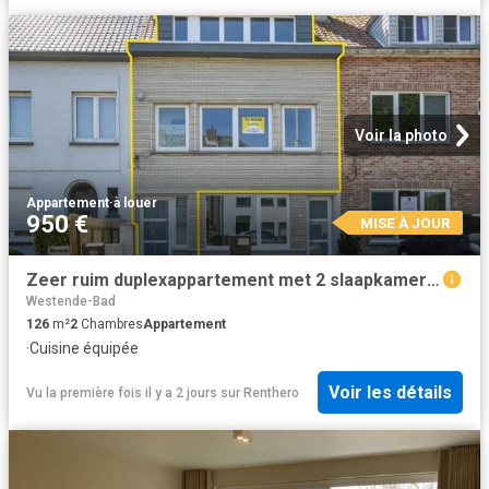
Voir la photo
Appartement
·
à louer
950 €
MISE À JOUR
Zeer ruim duplexappartement met 2 slaapkamers te huur te Oo
Westende-Bad
126
m²
2
Chambres
Appartement
·
Cuisine équipée
Voir les détails
Vu la première fois il y a 2 jours
sur
Renthero