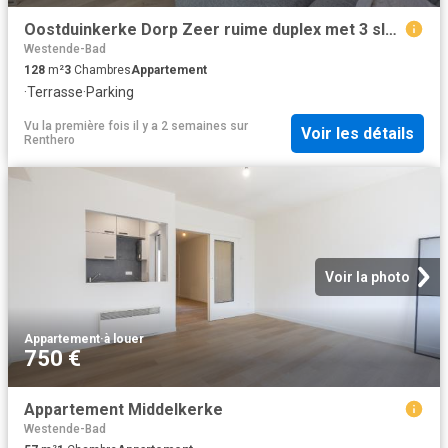
Oostduinkerke Dorp Zeer ruime duplex met 3 slaapkamers
Westende-Bad
128
m²
3
Chambres
Appartement
·
Terrasse
·
Parking
Vu la première fois il y a 2 semaines
sur
Voir les détails
Renthero
Voir la photo
Appartement
·
à louer
750 €
Appartement Middelkerke
Westende-Bad