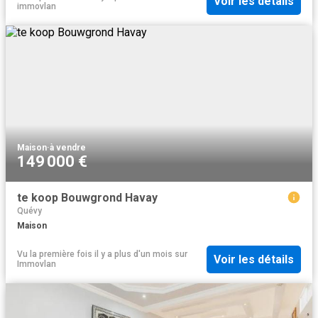
Voir les détails
immovlan
Maison
·
à vendre
149 000 €
te koop Bouwgrond Havay
Quévy
Maison
Vu la première fois il y a plus d'un mois
sur
Voir les détails
Immovlan