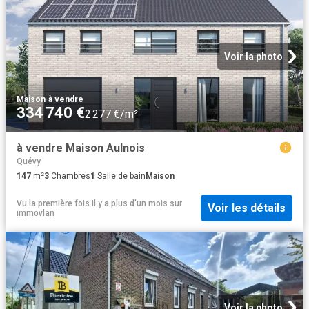
Voir la photo
Maison
·
à vendre
334 740 €
2 277 €/m²
à vendre Maison Aulnois
Quévy
147
m²
3
Chambres
1
Salle de bain
Maison
Vu la première fois il y a plus d'un mois
sur
Voir les détails
immovlan
Voir la photo