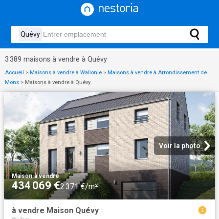
3 389 maisons à vendre à Quévy
Accueil
>
Maisons à vendre à Wallonie
>
Maisons à vendre à Arrondissement de
Mons
>
Maisons à vendre à Quévy
Voir la photo
Maison
·
à vendre
434 069 €
2 371 €/m²
à vendre Maison Quévy