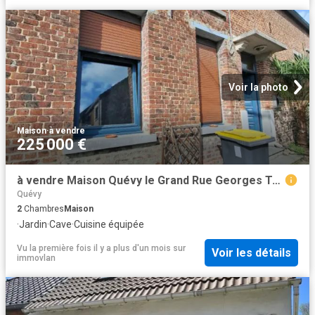
Voir la photo
Maison
·
à vendre
225 000 €
à vendre Maison Quévy le Grand Rue Georges Tondeur
Quévy
2
Chambres
Maison
·
Jardin
·
Cave
·
Cuisine équipée
Vu la première fois il y a plus d'un mois
sur
Voir les détails
immovlan