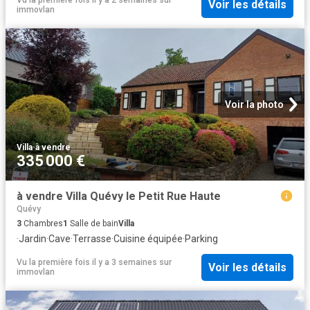
Voir les détails
immovlan
Voir la photo
Villa
·
à vendre
335 000 €
à vendre Villa Quévy le Petit Rue Haute
Quévy
3
Chambres
1
Salle de bain
Villa
·
Jardin
·
Cave
·
Terrasse
·
Cuisine équipée
·
Parking
Vu la première fois il y a 3 semaines
sur
Voir les détails
immovlan