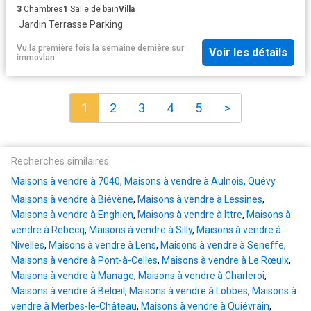
3
Chambres
1
Salle de bain
Villa
·
Jardin
·
Terrasse
·
Parking
Vu la première fois la semaine dernière
sur
Voir les détails
immovlan
1
2
3
4
5
>
Recherches similaires
Maisons à vendre à 7040
,
Maisons à vendre à Aulnois, Quévy
Maisons à vendre à Biévène
,
Maisons à vendre à Lessines
,
Maisons à vendre à Enghien
,
Maisons à vendre à Ittre
,
Maisons à
vendre à Rebecq
,
Maisons à vendre à Silly
,
Maisons à vendre à
Nivelles
,
Maisons à vendre à Lens
,
Maisons à vendre à Seneffe
,
Maisons à vendre à Pont-à-Celles
,
Maisons à vendre à Le Rœulx
,
Maisons à vendre à Manage
,
Maisons à vendre à Charleroi
,
Maisons à vendre à Belœil
,
Maisons à vendre à Lobbes
,
Maisons à
vendre à Merbes-le-Château
,
Maisons à vendre à Quiévrain
,