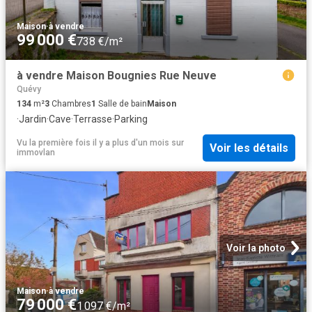
Maison
·
à vendre
99 000 €
738 €/m²
à vendre Maison Bougnies Rue Neuve
Quévy
134
m²
3
Chambres
1
Salle de bain
Maison
·
Jardin
·
Cave
·
Terrasse
·
Parking
Vu la première fois il y a plus d'un mois
sur
Voir les détails
immovlan
Voir la photo
Maison
·
à vendre
79 000 €
1 097 €/m²