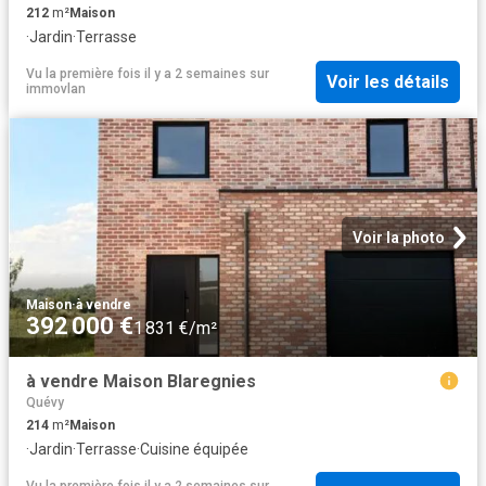
212
m²
Maison
·
Jardin
·
Terrasse
Vu la première fois il y a 2 semaines
sur
Voir les détails
immovlan
Voir la photo
Maison
·
à vendre
392 000 €
1 831 €/m²
à vendre Maison Blaregnies
Quévy
214
m²
Maison
·
Jardin
·
Terrasse
·
Cuisine équipée
Vu la première fois il y a 2 semaines
sur