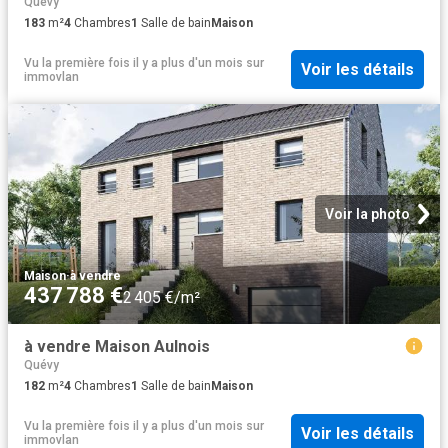
Quévy
183
m²
4
Chambres
1
Salle de bain
Maison
Vu la première fois il y a plus d'un mois
sur
Voir les détails
immovlan
Voir la photo
Maison
·
à vendre
437 788 €
2 405 €/m²
à vendre Maison Aulnois
Quévy
182
m²
4
Chambres
1
Salle de bain
Maison
Vu la première fois il y a plus d'un mois
sur
Voir les détails
immovlan