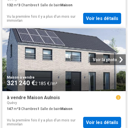
132
m²
3
Chambres
1
Salle de bain
Maison
Vu la première fois il y a plus d'un mois
sur
Voir les détails
immovlan
Voir la photo
Maison
·
à vendre
321 240 €
2 185 €/m²
à vendre Maison Aulnois
Quévy
147
m²
3
Chambres
1
Salle de bain
Maison
Vu la première fois il y a plus d'un mois
sur
Voir les détails
immovlan