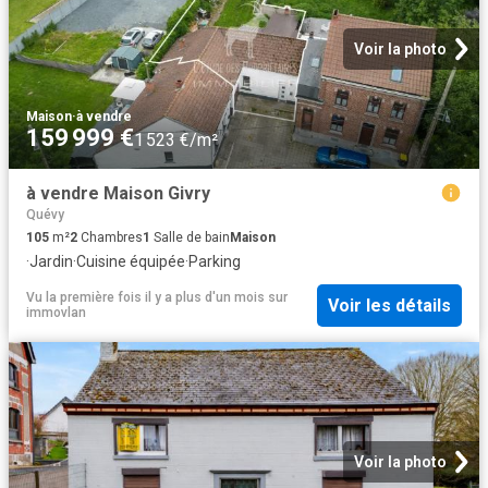
Voir la photo
Maison
·
à vendre
159 999 €
1 523 €/m²
à vendre Maison Givry
Quévy
105
m²
2
Chambres
1
Salle de bain
Maison
·
Jardin
·
Cuisine équipée
·
Parking
Vu la première fois il y a plus d'un mois
sur
Voir les détails
immovlan
Voir la photo