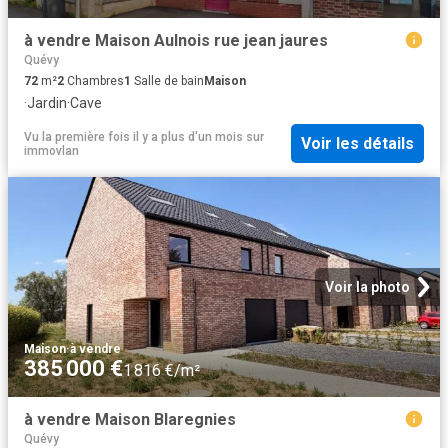
à vendre Maison Aulnois rue jean jaures
Quévy
72
m²
2
Chambres
1
Salle de bain
Maison
·
Jardin
·
Cave
Vu la première fois il y a plus d'un mois
sur
Voir les détails
immovlan
Voir la photo
Maison
·
à vendre
385 000 €
1 816 €/m²
à vendre Maison Blaregnies
Quévy