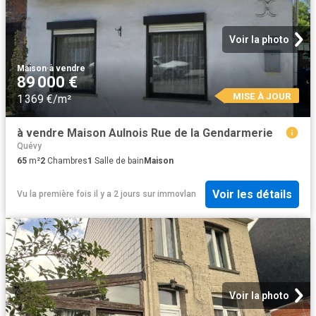
Voir la photo
Maison
·
à vendre
89 000 €
MISE À JOUR
1 369 €/m²
à vendre Maison Aulnois Rue de la Gendarmerie
Quévy
65
m²
2
Chambres
1
Salle de bain
Maison
Voir les détails
Vu la première fois il y a 2 jours
sur
immovlan
Voir la photo