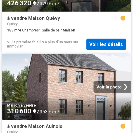
426 320 €
2 329 €/m²
à vendre Maison Quévy
Quévy
183
m²
4
Chambres
1
Salle de bain
Maison
Vu la première fois il y a plus d'un mois
sur
Voir les détails
immovlan
Voir la photo
Maison
·
à vendre
310 600 €
2 353 €/m²
à vendre Maison Aulnois
Quévy