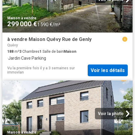
Maison
·
à vendre
299 000 €
1 590 €/m²
à vendre Maison Quévy Rue de Genly
Quévy
188
m²
3
Chambres
1
Salle de bain
Maison
·
Jardin
·
Cave
·
Parking
Vu la première fois il y a 3 semaines
sur
Voir les détails
immovlan
Voir la photo
Maison
·
à vendre