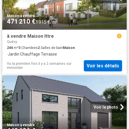
Maison
·
à vendre
471 210 €
1 915 €/m²
à vendre Maison Ittre
Quévy
246
m²
3
Chambres
2
Salles de bain
Maison
·
Jardin
·
Chauffage
·
Terrasse
Vu la première fois il y a 2 semaines
sur
Voir les détails
immovlan
Voir la photo
Maison
·
à vendre