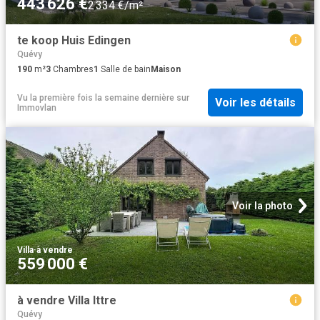
443 626 €
2 334 €/m²
te koop Huis Edingen
Quévy
190
m²
3
Chambres
1
Salle de bain
Maison
Vu la première fois la semaine dernière
sur
Voir les détails
Immovlan
Voir la photo
Villa
·
à vendre
559 000 €
à vendre Villa Ittre
Quévy