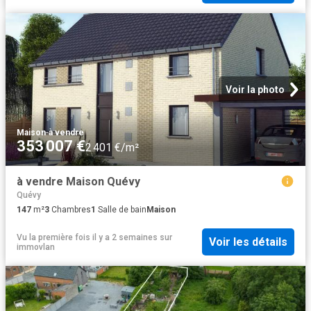
Voir la photo
Maison
·
à vendre
353 007 €
2 401 €/m²
à vendre Maison Quévy
Quévy
147
m²
3
Chambres
1
Salle de bain
Maison
Vu la première fois il y a 2 semaines
sur
Voir les détails
immovlan