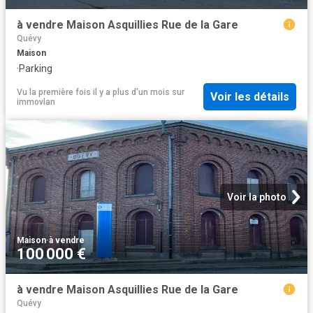
à vendre Maison Asquillies Rue de la Gare
Quévy
Maison
·
Parking
Vu la première fois il y a plus d'un mois
sur
Voir les détails
immovlan
Voir la photo
Maison
·
à vendre
100 000 €
à vendre Maison Asquillies Rue de la Gare
Quévy