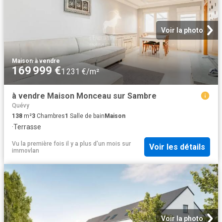
Voir la photo
Maison
·
à vendre
169 999 €
1 231 €/m²
à vendre Maison Monceau sur Sambre
Quévy
138
m²
3
Chambres
1
Salle de bain
Maison
·
Terrasse
Vu la première fois il y a plus d'un mois
sur
Voir les détails
immovlan
Voir la photo