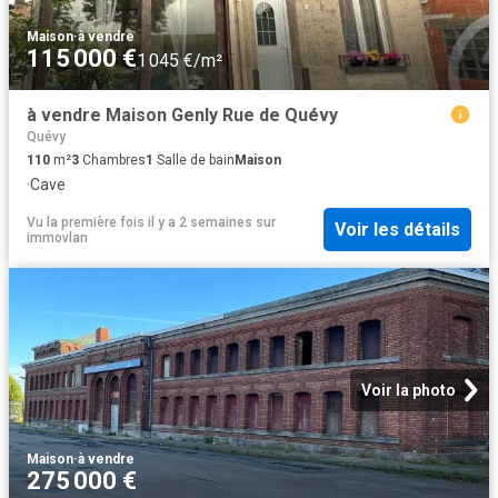
Maison
·
à vendre
115 000 €
1 045 €/m²
à vendre Maison Genly Rue de Quévy
Quévy
110
m²
3
Chambres
1
Salle de bain
Maison
·
Cave
Vu la première fois il y a 2 semaines
sur
Voir les détails
immovlan
Voir la photo
Maison
·
à vendre
275 000 €