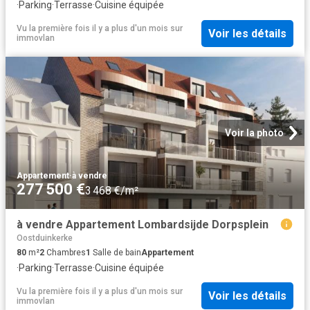
·
Parking
·
Terrasse
·
Cuisine équipée
Vu la première fois il y a plus d'un mois
sur
Voir les détails
immovlan
Voir la photo
Appartement
·
à vendre
277 500 €
3 468 €/m²
à vendre Appartement Lombardsijde Dorpsplein
Oostduinkerke
80
m²
2
Chambres
1
Salle de bain
Appartement
·
Parking
·
Terrasse
·
Cuisine équipée
Vu la première fois il y a plus d'un mois
sur
Voir les détails
immovlan