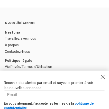
© 2026 Lifull Connect
Nestoria
Travaillez avec nous
À propos
Contactez-Nous
Politique légale
Vie Privée/Termes d'Utilisation
Politique de confidentialité
Politique de Cookies
Recevez des alertes par email et soyez le premier à voir
Paramètres des cookies
les nouvelles annonces
Aide
FAQ
En vous abonnant, j'accepte les termes de la
politique de
confidentialité
Nos Partenaires