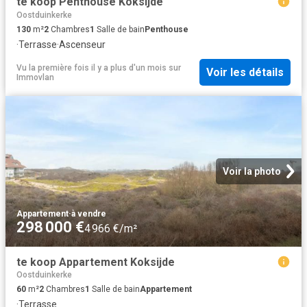
te koop Penthouse Koksijde
Oostduinkerke
130
m²
2
Chambres
1
Salle de bain
Penthouse
·
Terrasse
·
Ascenseur
Vu la première fois il y a plus d'un mois
sur
Voir les détails
Immovlan
Voir la photo
Appartement
·
à vendre
298 000 €
4 966 €/m²
te koop Appartement Koksijde
Oostduinkerke
60
m²
2
Chambres
1
Salle de bain
Appartement
·
Terrasse