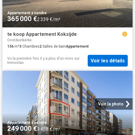
Appartement
·
à vendre
365 000 €
2 339 €/m²
te koop Appartement Koksijde
Oostduinkerke
156
m²
3
Chambres
2
Salles de bain
Appartement
Vu la première fois il y a plus d'un mois
sur
Voir les détails
Immovlan
Voir la photo
Appartement
·
à vendre
249 000 €
3 458 €/m²