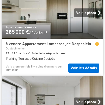
Voir la photo
Appartement
·
à vendre
285 000 €
3 475 €/m²
à vendre Appartement Lombardsijde Dorpsplein
Oostduinkerke
82
m²
2
Chambres
1
Salle de bain
Appartement
·
Parking
·
Terrasse
·
Cuisine équipée
Vu la première fois il y a plus d'un mois
sur
Voir les détails
immovlan
Voir la photo