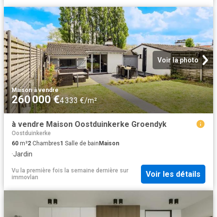
Voir la photo
Maison
·
à vendre
260 000 €
4 333 €/m²
à vendre Maison Oostduinkerke Groendyk
Oostduinkerke
60
m²
2
Chambres
1
Salle de bain
Maison
·
Jardin
Vu la première fois la semaine dernière
sur
Voir les détails
immovlan