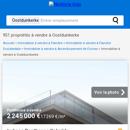
951 propriétés à vendre à Oostduinkerke
Accueil
>
Immobilier à vendre à Flandre
>
Immobilier à vendre à Flandre-
Occidentale
>
Immobilier à vendre à Arrondissement de Furnes
>
Immobilier à
vendre à Oostduinkerke
Voir la photo
Penthouse
·
à vendre
2 245 000 €
17 269 €/m²