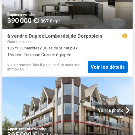
Duplex
·
à vendre
390 000 €
2 867 €/m²
à vendre Duplex Lombardsijde Dorpsplein
Oostduinkerke
136
m²
3
Chambres
2
Salles de bain
Duplex
·
Parking
·
Terrasse
·
Cuisine équipée
Vu la première fois il y a plus d'un mois
sur
Voir les détails
immovlan
Voir la photo
Appartement
·
à vendre
395 000 €