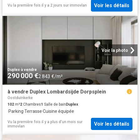
Voir les détails
Vu la première fois il y a 2 jours
sur
immovlan
Voir la photo
Duplex
·
à vendre
290 000 €
2 843 €/m²
à vendre Duplex Lombardsijde Dorpsplein
Oostduinkerke
102
m²
2
Chambres
1
Salle de bain
Duplex
·
Parking
·
Terrasse
·
Cuisine équipée
Vu la première fois il y a plus d'un mois
sur
Voir les détails
immovlan