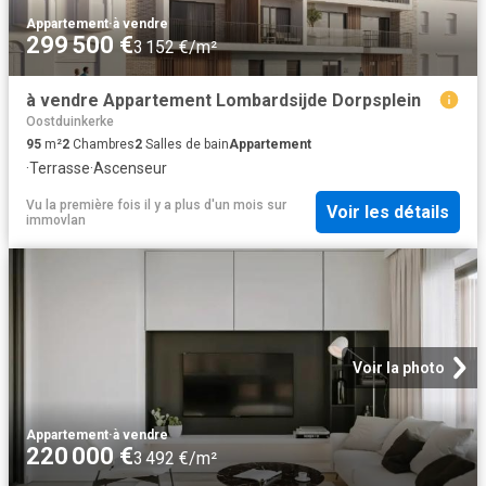
Appartement
·
à vendre
299 500 €
3 152 €/m²
à vendre Appartement Lombardsijde Dorpsplein
Oostduinkerke
95
m²
2
Chambres
2
Salles de bain
Appartement
·
Terrasse
·
Ascenseur
Vu la première fois il y a plus d'un mois
sur
Voir les détails
immovlan
Voir la photo
Appartement
·
à vendre
220 000 €
3 492 €/m²