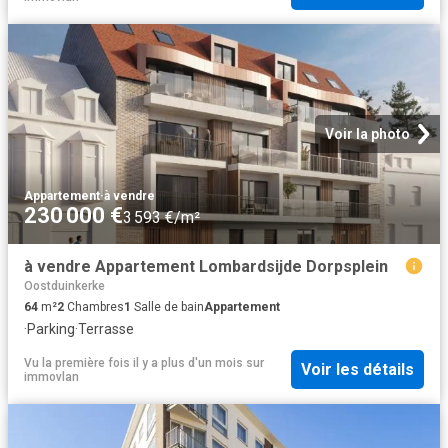
Voir la photo
Appartement
·
à vendre
230 000 €
3 593 €/m²
à vendre Appartement Lombardsijde Dorpsplein
Oostduinkerke
64
m²
2
Chambres
1
Salle de bain
Appartement
·
Parking
·
Terrasse
Vu la première fois il y a plus d'un mois
sur
Voir les détails
immovlan