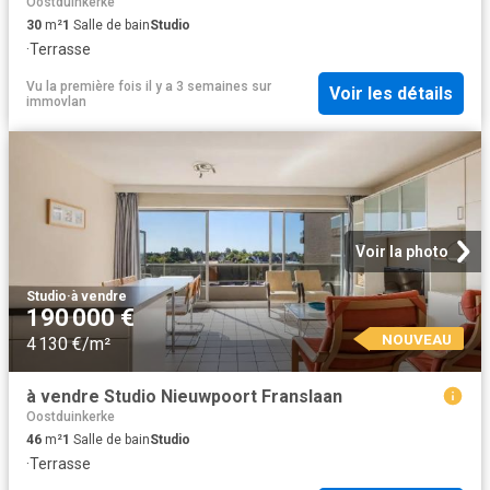
Oostduinkerke
30
m²
1
Salle de bain
Studio
·
Terrasse
Vu la première fois il y a 3 semaines
sur
Voir les détails
immovlan
Voir la photo
Studio
·
à vendre
190 000 €
NOUVEAU
4 130 €/m²
à vendre Studio Nieuwpoort Franslaan
Oostduinkerke
46
m²
1
Salle de bain
Studio
·
Terrasse