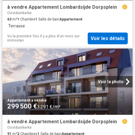
à vendre Appartement Lombardsijde Dorpsplein
Oostduinkerke
63
m²
1
Chambre
1
Salle de bain
Appartement
·
Terrasse
Vu la première fois il y a plus d'un mois
sur
Voir les détails
immovlan
Voir la photo
Appartement
·
à vendre
299 500 €
3 291 €/m²
à vendre Appartement Lombardsijde Dorpsplein
Oostduinkerke
91
m²
2
Chambres
1
Salle de bain
Appartement