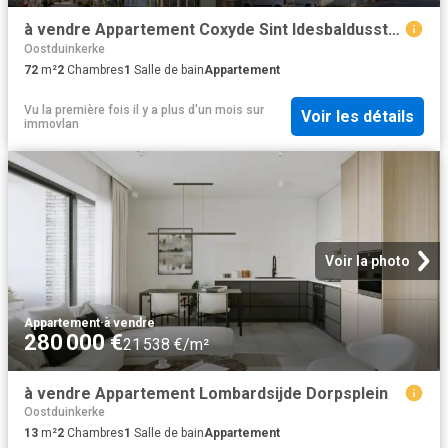
à vendre Appartement Coxyde Sint Idesbaldusstraat
Oostduinkerke
72
m²
2
Chambres
1
Salle de bain
Appartement
Vu la première fois il y a plus d'un mois
sur
Voir les détails
immovlan
Voir la photo
Appartement
·
à vendre
280 000 €
21 538 €/m²
à vendre Appartement Lombardsijde Dorpsplein
Oostduinkerke
13
m²
2
Chambres
1
Salle de bain
Appartement