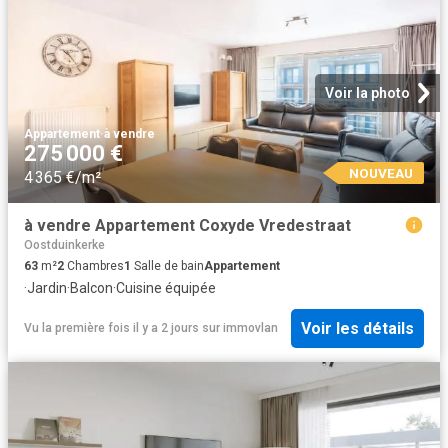
Voir la photo
Appartement
·
à vendre
275 000 €
NOUVEAU
4 365 €/m²
à vendre Appartement Coxyde Vredestraat
Oostduinkerke
63
m²
2
Chambres
1
Salle de bain
Appartement
·
Jardin
·
Balcon
·
Cuisine équipée
Voir les détails
Vu la première fois il y a 2 jours
sur
immovlan