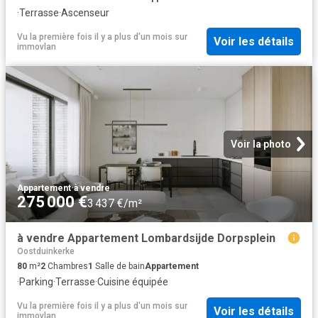
·
Terrasse
·
Ascenseur
Vu la première fois il y a plus d'un mois
sur
Voir les détails
immovlan
Voir la photo
Appartement
·
à vendre
275 000 €
3 437 €/m²
à vendre Appartement Lombardsijde Dorpsplein
Oostduinkerke
80
m²
2
Chambres
1
Salle de bain
Appartement
·
Parking
·
Terrasse
·
Cuisine équipée
Vu la première fois il y a plus d'un mois
sur
Voir les détails
immovlan