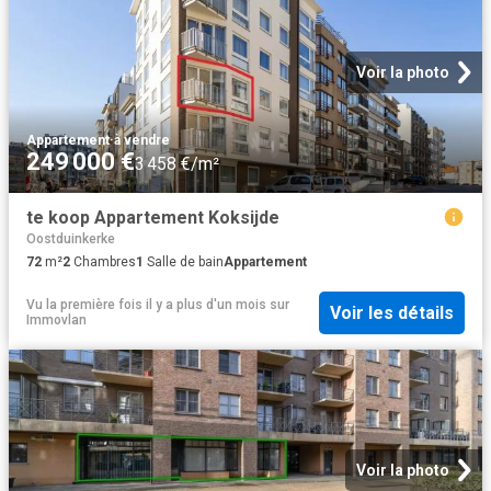
Voir la photo
Appartement
·
à vendre
249 000 €
3 458 €/m²
te koop Appartement Koksijde
Oostduinkerke
72
m²
2
Chambres
1
Salle de bain
Appartement
Vu la première fois il y a plus d'un mois
sur
Voir les détails
Immovlan
Voir la photo