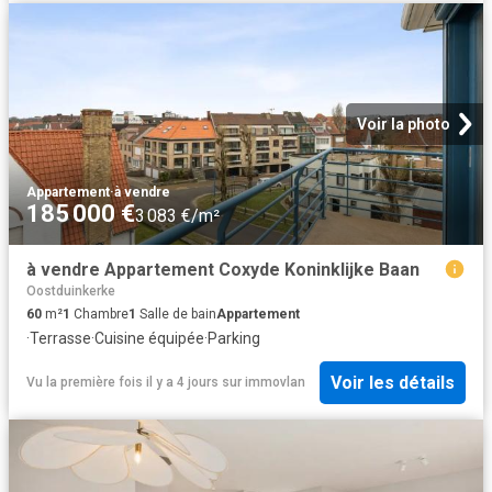
Voir la photo
Appartement
·
à vendre
185 000 €
3 083 €/m²
à vendre Appartement Coxyde Koninklijke Baan
Oostduinkerke
60
m²
1
Chambre
1
Salle de bain
Appartement
·
Terrasse
·
Cuisine équipée
·
Parking
Voir les détails
Vu la première fois il y a 4 jours
sur
immovlan