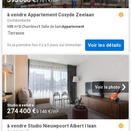
3 761 €/m²
à vendre Appartement Coxyde Zeelaan
Oostduinkerke
105
m²
2
Chambres
1
Salle de bain
Appartement
·
Terrasse
Voir les détails
Vu la première fois il y a 5 jours
sur
immovlan
Voir la photo
Studio
·
à vendre
274 400 €
9 146 €/m²
à vendre Studio Nieuwpoort Albert I laan