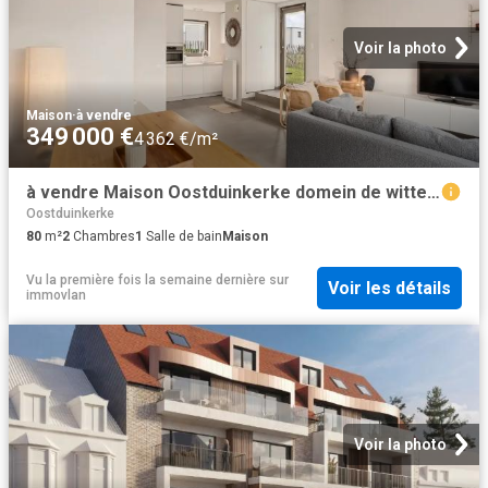
Voir la photo
Maison
·
à vendre
349 000 €
4 362 €/m²
à vendre Maison Oostduinkerke domein de witte oase
Oostduinkerke
80
m²
2
Chambres
1
Salle de bain
Maison
Vu la première fois la semaine dernière
sur
Voir les détails
immovlan
Voir la photo