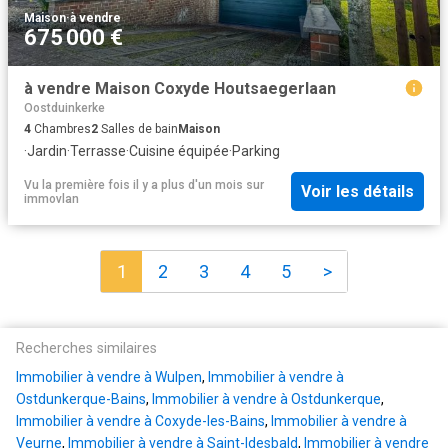
Maison
·
à vendre
675 000 €
à vendre Maison Coxyde Houtsaegerlaan
Oostduinkerke
4
Chambres
2
Salles de bain
Maison
·
Jardin
·
Terrasse
·
Cuisine équipée
·
Parking
Vu la première fois il y a plus d'un mois
sur
Voir les détails
immovlan
1
2
3
4
5
>
Recherches similaires
Immobilier à vendre à Wulpen
,
Immobilier à vendre à
Ostdunkerque-Bains
,
Immobilier à vendre à Ostdunkerque
,
Immobilier à vendre à Coxyde-les-Bains
,
Immobilier à vendre à
Veurne
,
Immobilier à vendre à Saint-Idesbald
,
Immobilier à vendre