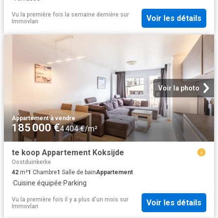
Vu la première fois la semaine dernière
sur
Voir les détails
Immovlan
Voir la photo
Appartement
·
à vendre
185 000 €
4 404 €/m²
te koop Appartement Koksijde
Oostduinkerke
42
m²
1
Chambre
1
Salle de bain
Appartement
·
Cuisine équipée
·
Parking
Vu la première fois il y a plus d'un mois
sur
Voir les détails
Immovlan