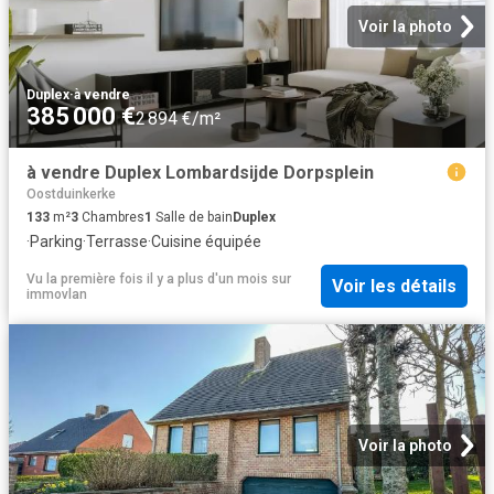
Voir la photo
Duplex
·
à vendre
385 000 €
2 894 €/m²
à vendre Duplex Lombardsijde Dorpsplein
Oostduinkerke
133
m²
3
Chambres
1
Salle de bain
Duplex
·
Parking
·
Terrasse
·
Cuisine équipée
Vu la première fois il y a plus d'un mois
sur
Voir les détails
immovlan
Voir la photo