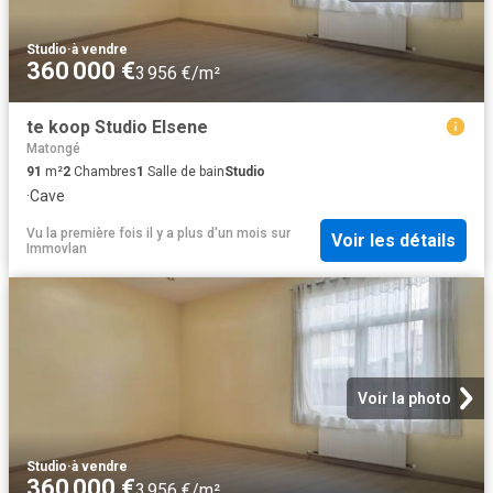
Studio
·
à vendre
360 000 €
3 956 €/m²
te koop Studio Elsene
Matongé
91
m²
2
Chambres
1
Salle de bain
Studio
·
Cave
Vu la première fois il y a plus d'un mois
sur
Voir les détails
Immovlan
Voir la photo
Studio
·
à vendre
360 000 €
3 956 €/m²