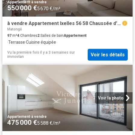
Appartement
·
à vendre
550 000 €
5 670 €/m²
à vendre Appartement Ixelles 56 58 Chaussée d'Ixelles
Matongé
97
m²
4
Chambres
2
Salles de bain
Appartement
·
Terrasse
·
Cuisine équipée
Vu la première fois il y a 3 semaines
sur
Voir les détails
immovlan
Voir la photo
Appartement
·
à vendre
475 000 €
5 588 €/m²