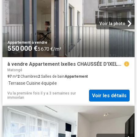
Voir la photo
Appartement
·
à vendre
550 000 €
5 670 €/m²
à vendre Appartement Ixelles CHAUSSÉE D'IXELLES
Matongé
97
m²
2
Chambres
2
Salles de bain
Appartement
·
Terrasse
·
Cuisine équipée
Vu la première fois il y a 3 semaines
sur
Voir les détails
immovlan