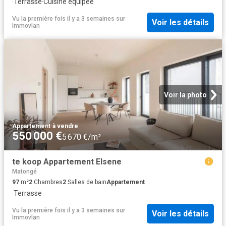
·
Terrasse
·
Cuisine équipée
Vu la première fois il y a 3 semaines
sur
Voir les détails
Immovlan
Voir la photo
Appartement
·
à vendre
550 000 €
5 670 €/m²
te koop Appartement Elsene
Matongé
97
m²
2
Chambres
2
Salles de bain
Appartement
·
Terrasse
Vu la première fois il y a 3 semaines
sur
Voir les détails
Immovlan