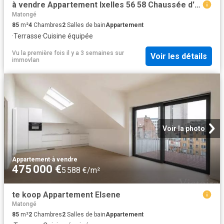
à vendre Appartement Ixelles 56 58 Chaussée d'Ixelles
Matongé
85
m²
4
Chambres
2
Salles de bain
Appartement
·
Terrasse
·
Cuisine équipée
Vu la première fois il y a 3 semaines
sur
Voir les détails
immovlan
Voir la photo
Appartement
·
à vendre
475 000 €
5 588 €/m²
te koop Appartement Elsene
Matongé
85
m²
2
Chambres
2
Salles de bain
Appartement