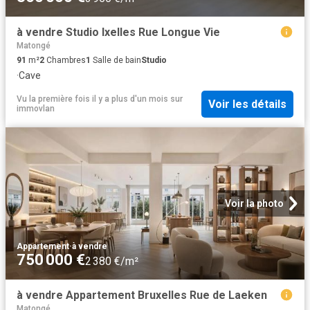
à vendre Studio Ixelles Rue Longue Vie
Matongé
91
m²
2
Chambres
1
Salle de bain
Studio
·
Cave
Vu la première fois il y a plus d'un mois
sur
Voir les détails
immovlan
Voir la photo
Appartement
·
à vendre
750 000 €
2 380 €/m²
à vendre Appartement Bruxelles Rue de Laeken
Matongé