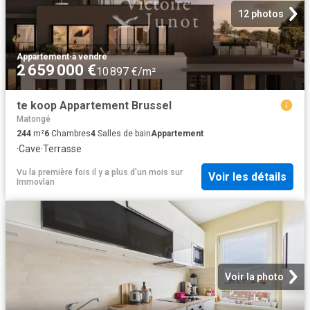
12 photos
Appartement
·
à vendre
2 659 000 €
10 897 €/m²
te koop Appartement Brussel
Matongé
244
m²
6
Chambres
4
Salles de bain
Appartement
·
Cave
·
Terrasse
Vu la première fois il y a plus d'un mois
sur
Voir les détails
Immovlan
Voir la photo