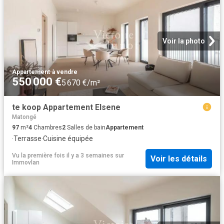
Voir la photo
Appartement
·
à vendre
550 000 €
5 670 €/m²
te koop Appartement Elsene
Matongé
97
m²
4
Chambres
2
Salles de bain
Appartement
·
Terrasse
·
Cuisine équipée
Vu la première fois il y a 3 semaines
sur
Voir les détails
Immovlan