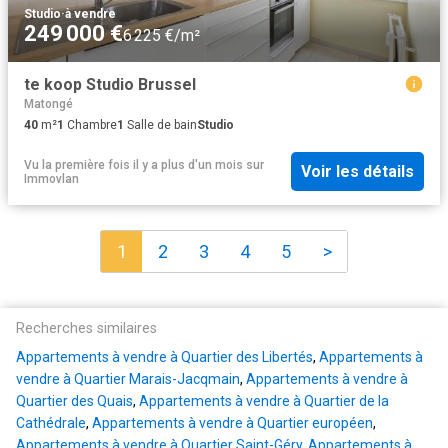
Studio
·
à vendre
249 000 €
6 225 €/m²
te koop Studio Brussel
Matongé
40
m²
1
Chambre
1
Salle de bain
Studio
Vu la première fois il y a plus d'un mois
sur
Voir les détails
Immovlan
1
2
3
4
5
>
Recherches similaires
Appartements à vendre à Quartier des Libertés
,
Appartements à
vendre à Quartier Marais-Jacqmain
,
Appartements à vendre à
Quartier des Quais
,
Appartements à vendre à Quartier de la
Cathédrale
,
Appartements à vendre à Quartier européen
,
Appartements à vendre à Quartier Saint-Géry
,
Appartements à