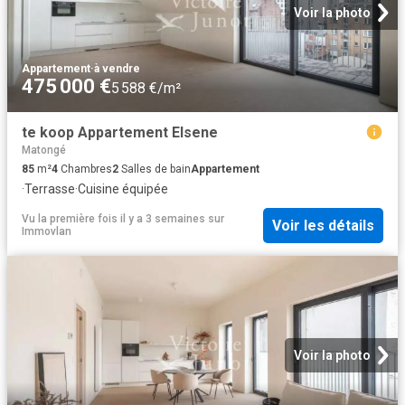
Voir la photo
Appartement
·
à vendre
475 000 €
5 588 €/m²
te koop Appartement Elsene
Matongé
85
m²
4
Chambres
2
Salles de bain
Appartement
·
Terrasse
·
Cuisine équipée
Vu la première fois il y a 3 semaines
sur
Voir les détails
Immovlan
Voir la photo