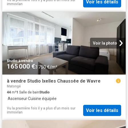
Voir les détails
immovlan
Voir la photo
Studio
·
à vendre
165 000 €
3 750 €/m²
à vendre Studio Ixelles Chaussée de Wavre
Matongé
44
m²
1
Salle de bain
Studio
·
Ascenseur
·
Cuisine équipée
Vu la première fois il y a plus d'un mois
sur
Voir les détails
immovlan