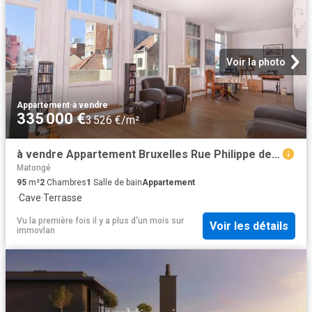
Voir la photo
Appartement
·
à vendre
335 000 €
3 526 €/m²
à vendre Appartement Bruxelles Rue Philippe de Champagne
Matongé
95
m²
2
Chambres
1
Salle de bain
Appartement
·
Cave
·
Terrasse
Vu la première fois il y a plus d'un mois
sur
Voir les détails
immovlan