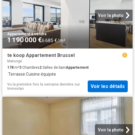
Voir la photo
Appartement
·
à vendre
1 190 000 €
6 685 €/m²
te koop Appartement Brussel
Matongé
178
m²
3
Chambres
2
Salles de bain
Appartement
·
Terrasse
·
Cuisine équipée
Vu la première fois la semaine dernière
sur
Voir les détails
Immovlan
Voir la photo