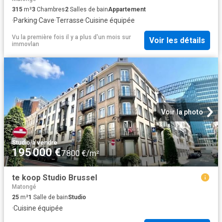
315
m²
3
Chambres
2
Salles de bain
Appartement
·
Parking
·
Cave
·
Terrasse
·
Cuisine équipée
Vu la première fois il y a plus d'un mois
sur
Voir les détails
immovlan
Voir la photo
Studio
·
à vendre
195 000 €
7 800 €/m²
te koop Studio Brussel
Matongé
25
m²
1
Salle de bain
Studio
·
Cuisine équipée