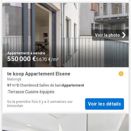
Voir la photo
Appartement
·
à vendre
550 000 €
5 670 €/m²
te koop Appartement Elsene
Matongé
97
m²
2
Chambres
2
Salles de bain
Appartement
·
Terrasse
·
Cuisine équipée
Vu la première fois il y a 3 semaines
sur
Voir les détails
Immovlan