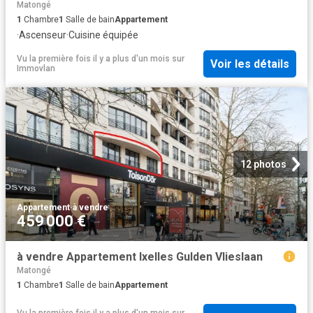
Matongé
1
Chambre
1
Salle de bain
Appartement
·
Ascenseur
·
Cuisine équipée
Vu la première fois il y a plus d'un mois
sur
Voir les détails
Immovlan
12 photos
Appartement
·
à vendre
459 000 €
à vendre Appartement Ixelles Gulden Vlieslaan
Matongé
1
Chambre
1
Salle de bain
Appartement
Vu la première fois il y a plus d'un mois
sur