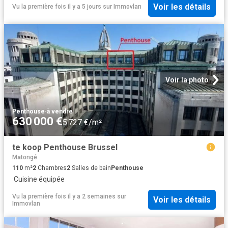
Voir les détails
Vu la première fois il y a 5 jours
sur
Immovlan
Voir la photo
Penthouse
·
à vendre
630 000 €
5 727 €/m²
te koop Penthouse Brussel
Matongé
110
m²
2
Chambres
2
Salles de bain
Penthouse
·
Cuisine équipée
Vu la première fois il y a 2 semaines
sur
Voir les détails
Immovlan