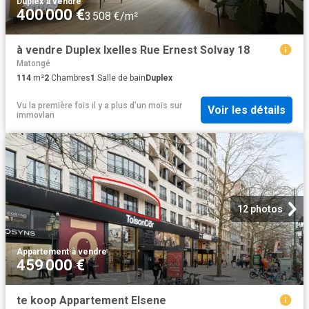
Duplex
·
à vendre
400 000 €
3 508 €/m²
à vendre Duplex Ixelles Rue Ernest Solvay 18
Matongé
114
m²
2
Chambres
1
Salle de bain
Duplex
Vu la première fois il y a plus d'un mois
sur
Voir les détails
immovlan
12 photos
Appartement
·
à vendre
459 000 €
te koop Appartement Elsene