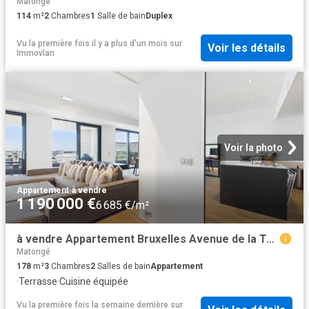
Matongé
114
m²
2
Chambres
1
Salle de bain
Duplex
Vu la première fois il y a plus d'un mois
sur
Voir les détails
Immovlan
Voir la photo
Appartement
·
à vendre
1 190 000 €
6 685 €/m²
à vendre Appartement Bruxelles Avenue de la Toison d'Or
Matongé
178
m²
3
Chambres
2
Salles de bain
Appartement
·
Terrasse
·
Cuisine équipée
Vu la première fois la semaine dernière
sur