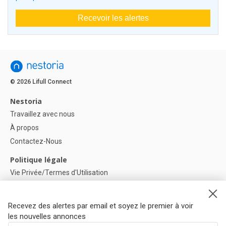
Recevoir les alertes
© 2026 Lifull Connect
Nestoria
Travaillez avec nous
À propos
Contactez-Nous
Politique légale
Vie Privée/Termes d'Utilisation
Politique de confidentialité
Politique de Cookies
Recevez des alertes par email et soyez le premier à voir
Paramètres des cookies
les nouvelles annonces