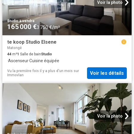
Voir la photo
Studio
·
à vendre
165 000 €
3 750 €/m²
te koop Studio Elsene
Matongé
44
m²
1
Salle de bain
Studio
·
Ascenseur
·
Cuisine équipée
Vu la première fois il y a plus d'un mois
sur
Voir les détails
Immovlan
Voir la photo