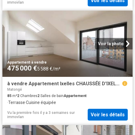
Voir les détails
immovlan
Voir la photo
Appartement
·
à vendre
475 000 €
5 588 €/m²
à vendre Appartement Ixelles CHAUSSÉE D'IXELLES
Matongé
85
m²
2
Chambres
2
Salles de bain
Appartement
·
Terrasse
·
Cuisine équipée
Vu la première fois il y a 3 semaines
sur
Voir les détails
immovlan