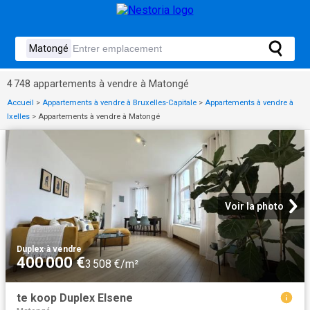
4 748 appartements à vendre à Matongé
Accueil
>
Appartements à vendre à Bruxelles-Capitale
>
Appartements à vendre à
Ixelles
>
Appartements à vendre à Matongé
Voir la photo
Duplex
·
à vendre
400 000 €
3 508 €/m²
te koop Duplex Elsene