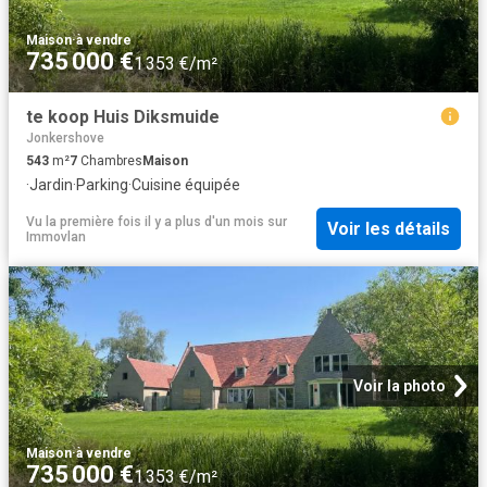
Maison
·
à vendre
735 000 €
1 353 €/m²
te koop Huis Diksmuide
Jonkershove
543
m²
7
Chambres
Maison
·
Jardin
·
Parking
·
Cuisine équipée
Vu la première fois il y a plus d'un mois
sur
Voir les détails
Immovlan
Voir la photo
Maison
·
à vendre
735 000 €
1 353 €/m²