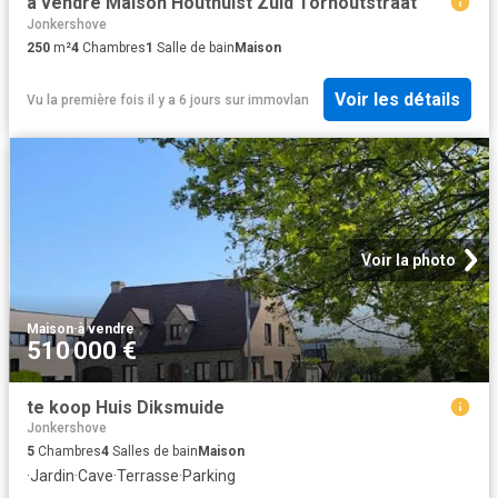
à vendre Maison Houthulst Zuid Torhoutstraat
Jonkershove
250
m²
4
Chambres
1
Salle de bain
Maison
Voir les détails
Vu la première fois il y a 6 jours
sur
immovlan
Voir la photo
Maison
·
à vendre
510 000 €
te koop Huis Diksmuide
Jonkershove
5
Chambres
4
Salles de bain
Maison
·
Jardin
·
Cave
·
Terrasse
·
Parking