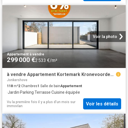
Voir la photo
Appartement
·
à vendre
299 000 €
2 533 €/m²
à vendre Appartement Kortemark Kronevoordestraat
Jonkershove
118
m²
2
Chambres
1
Salle de bain
Appartement
·
Jardin
·
Parking
·
Terrasse
·
Cuisine équipée
Vu la première fois il y a plus d'un mois
sur
Voir les détails
immovlan