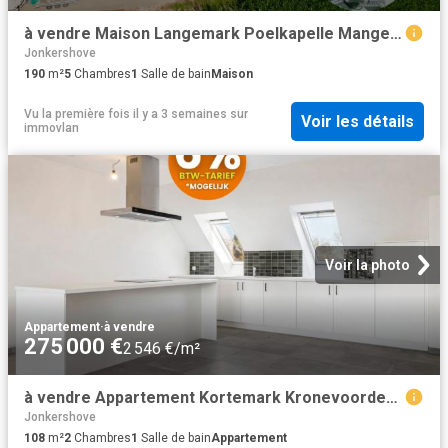
à vendre Maison Langemark Poelkapelle Mangelaarstraat
Jonkershove
190
m²
5
Chambres
1
Salle de bain
Maison
Vu la première fois il y a 3 semaines
sur
Voir les détails
immovlan
Voir la photo
Appartement
·
à vendre
275 000 €
2 546 €/m²
à vendre Appartement Kortemark Kronevoordestraat
Jonkershove
108
m²
2
Chambres
1
Salle de bain
Appartement