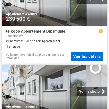
Appartement
·
à vendre
239 500 €
te koop Appartement Diksmuide
Jonkershove
2
Chambres
1
Salle de bain
Appartement
·
Terrasse
Vu la première fois il y a plus d'un mois
sur
Voir les détails
Immovlan
Voir la photo
Appartement
·
à vendre