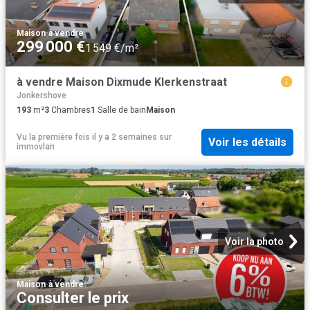
Maison
·
à vendre
299 000 €
1 549 €/m²
à vendre Maison Dixmude Klerkenstraat
Jonkershove
193
m²
3
Chambres
1
Salle de bain
Maison
Vu la première fois il y a 2 semaines
sur
Voir les détails
immovlan
Voir la photo
Maison
·
à vendre
Consulter le prix