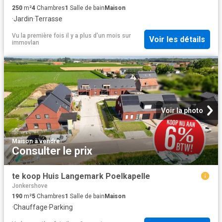
250
m²
4
Chambres
1
Salle de bain
Maison
·
Jardin
·
Terrasse
Vu la première fois il y a plus d'un mois
sur
Voir les détails
immovlan
Voir la photo
Maison
·
à vendre
Consulter le prix
te koop Huis Langemark Poelkapelle
Jonkershove
190
m²
5
Chambres
1
Salle de bain
Maison
·
Chauffage
·
Parking