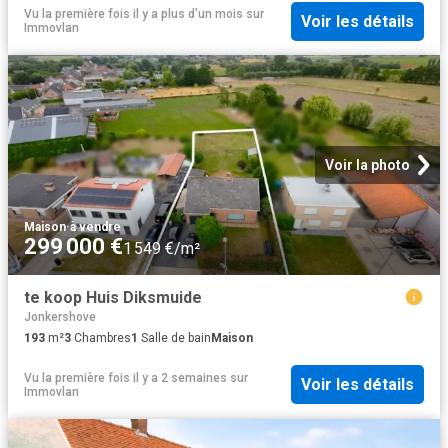
Vu la première fois il y a plus d'un mois
sur
Voir les détails
Immovlan
Voir la photo
Maison
·
à vendre
299 000 €
1 549 €/m²
te koop Huis Diksmuide
Jonkershove
193
m²
3
Chambres
1
Salle de bain
Maison
Vu la première fois il y a 2 semaines
sur
Voir les détails
Immovlan