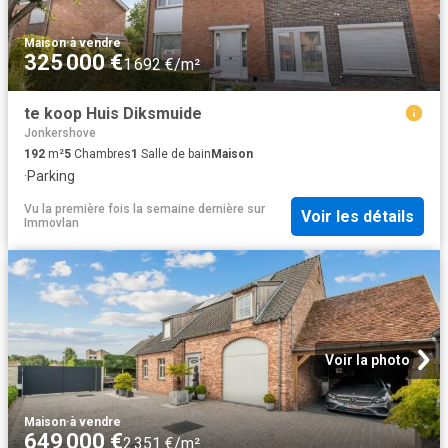
Maison
·
à vendre
325 000 €
1 692 €/m²
te koop Huis Diksmuide
Jonkershove
192
m²
5
Chambres
1
Salle de bain
Maison
·
Parking
Vu la première fois la semaine dernière
sur
Voir les détails
Immovlan
Voir la photo
Maison
·
à vendre
649 000 €
2 351 €/m²