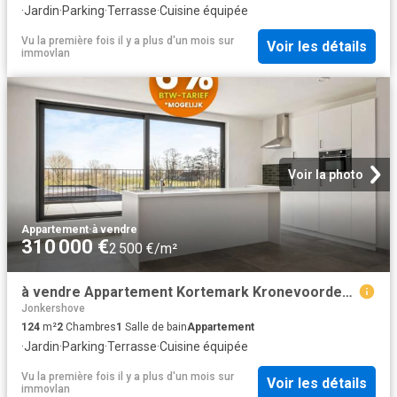
·
Jardin
·
Parking
·
Terrasse
·
Cuisine équipée
Vu la première fois il y a plus d'un mois
sur
Voir les détails
immovlan
Voir la photo
Appartement
·
à vendre
310 000 €
2 500 €/m²
à vendre Appartement Kortemark Kronevoordestraat
Jonkershove
124
m²
2
Chambres
1
Salle de bain
Appartement
·
Jardin
·
Parking
·
Terrasse
·
Cuisine équipée
Vu la première fois il y a plus d'un mois
sur
Voir les détails
immovlan