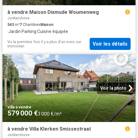
à vendre Maison Dixmude Woumenweg
Jonkershove
543
m²
7
Chambres
Maison
·
Jardin
·
Parking
·
Cuisine équipée
Vu la première fois il y a plus d'un mois
sur
Voir les détails
immovlan
Voir la photo
Villa
·
à vendre
579 000 €
3 000 €/m²
à vendre Villa Klerken Smissestraat
Jonkershove