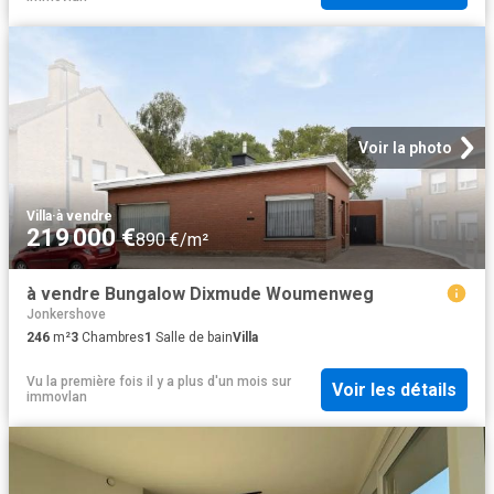
Voir la photo
Villa
·
à vendre
219 000 €
890 €/m²
à vendre Bungalow Dixmude Woumenweg
Jonkershove
246
m²
3
Chambres
1
Salle de bain
Villa
Vu la première fois il y a plus d'un mois
sur
Voir les détails
immovlan