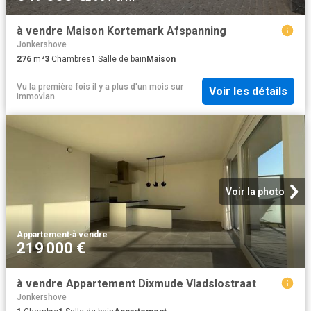
à vendre Maison Kortemark Afspanning
Jonkershove
276
m²
3
Chambres
1
Salle de bain
Maison
Vu la première fois il y a plus d'un mois
sur
Voir les détails
immovlan
Voir la photo
Appartement
·
à vendre
219 000 €
à vendre Appartement Dixmude Vladslostraat
Jonkershove