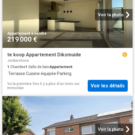
Voir la photo
Appartement
·
à vendre
219 000 €
te koop Appartement Diksmuide
Jonkershove
1
Chambre
1
Salle de bain
Appartement
·
Terrasse
·
Cuisine équipée
·
Parking
Vu la première fois il y a plus d'un mois
sur
Voir les détails
Immovlan
Voir la photo