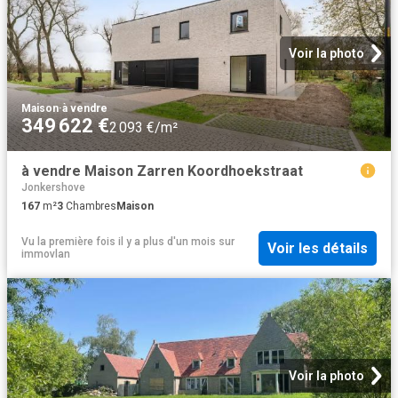
Voir la photo
Maison
·
à vendre
349 622 €
2 093 €/m²
à vendre Maison Zarren Koordhoekstraat
Jonkershove
167
m²
3
Chambres
Maison
Vu la première fois il y a plus d'un mois
sur
Voir les détails
immovlan
Voir la photo