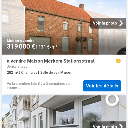
Voir la photo
Maison
·
à vendre
319 000 €
1 131 €/m²
à vendre Maison Merkem Stationsstraat
Jonkershove
282
m²
5
Chambres
1
Salle de bain
Maison
Vu la première fois il y a 3 semaines
sur
Voir les détails
immovlan
Voir la photo