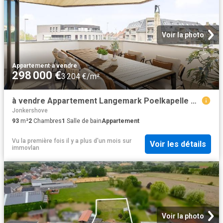
Voir la photo
Appartement
·
à vendre
298 000 €
3 204 €/m²
à vendre Appartement Langemark Poelkapelle Brugseweg
Jonkershove
93
m²
2
Chambres
1
Salle de bain
Appartement
Vu la première fois il y a plus d'un mois
sur
Voir les détails
immovlan
Voir la photo