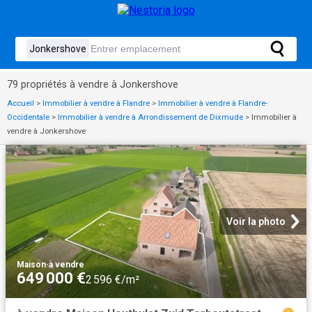
79 propriétés à vendre à Jonkershove
Accueil
>
Immobilier à vendre à Flandre
>
Immobilier à vendre à Flandre-
Occidentale
>
Immobilier à vendre à Arrondissement de Dixmude
>
Immobilier à
vendre à Jonkershove
Voir la photo
Maison
·
à vendre
649 000 €
2 596 €/m²