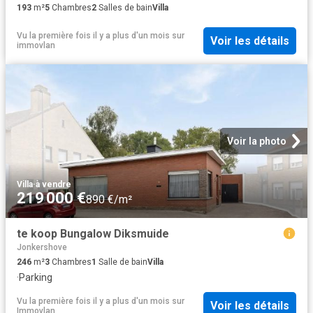
193
m²
5
Chambres
2
Salles de bain
Villa
Vu la première fois il y a plus d'un mois
sur
Voir les détails
immovlan
Voir la photo
Villa
·
à vendre
219 000 €
890 €/m²
te koop Bungalow Diksmuide
Jonkershove
246
m²
3
Chambres
1
Salle de bain
Villa
·
Parking
Vu la première fois il y a plus d'un mois
sur
Voir les détails
Immovlan