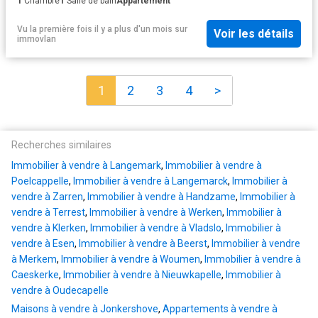
1
Chambre
1
Salle de bain
Appartement
Vu la première fois il y a plus d'un mois
sur
Voir les détails
immovlan
1
2
3
4
>
Recherches similaires
Immobilier à vendre à Langemark
,
Immobilier à vendre à
Poelcappelle
,
Immobilier à vendre à Langemarck
,
Immobilier à
vendre à Zarren
,
Immobilier à vendre à Handzame
,
Immobilier à
vendre à Terrest
,
Immobilier à vendre à Werken
,
Immobilier à
vendre à Klerken
,
Immobilier à vendre à Vladslo
,
Immobilier à
vendre à Esen
,
Immobilier à vendre à Beerst
,
Immobilier à vendre
à Merkem
,
Immobilier à vendre à Woumen
,
Immobilier à vendre à
Caeskerke
,
Immobilier à vendre à Nieuwkapelle
,
Immobilier à
vendre à Oudecapelle
Maisons à vendre à Jonkershove
,
Appartements à vendre à