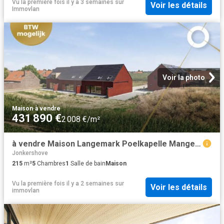
Vu la première fois il y a 3 semaines
sur
Voir les détails
Immovlan
Voir la photo
Maison
·
à vendre
431 890 €
2 008 €/m²
à vendre Maison Langemark Poelkapelle Mangelaarstraat
Jonkershove
215
m²
5
Chambres
1
Salle de bain
Maison
Vu la première fois il y a 2 semaines
sur
Voir les détails
immovlan