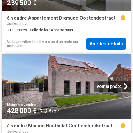
239 500 €
à vendre Appartement Dixmude Oostendestraat
Jonkershove
2
Chambres
1
Salle de bain
Appartement
Vu la première fois il y a plus d'un mois
sur
Voir les détails
immovlan
Voir la photo
Maison
·
à vendre
428 000 €
1 712 €/m²
à vendre Maison Houthulst Centiemhoekstraat
Jonkershove