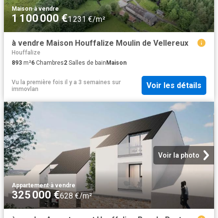
Maison
·
à vendre
1 100 000 €
1 231 €/m²
à vendre Maison Houffalize Moulin de Vellereux
Houffalize
893
m²
6
Chambres
2
Salles de bain
Maison
Vu la première fois il y a 3 semaines
sur
Voir les détails
immovlan
Voir la photo
Appartement
·
à vendre
325 000 €
628 €/m²