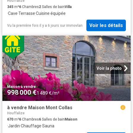
Houffalize
345
m²
6
Chambres
2
Salles de bain
Villa
·
Cave
·
Terrasse
·
Cuisine équipée
Voir les détails
Vu la première fois il y a 6 jours
sur
immovlan
Voir la photo
Maison
·
à vendre
998 000 €
1 489 €/m²
à vendre Maison Mont Collas
Houffalize
670
m²
6
Chambres
6
Salles de bain
Maison
·
Jardin
·
Chauffage
·
Sauna