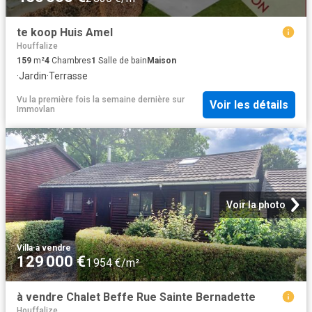
te koop Huis Amel
Houffalize
159
m²
4
Chambres
1
Salle de bain
Maison
·
Jardin
·
Terrasse
Vu la première fois la semaine dernière
sur
Voir les détails
Immovlan
Voir la photo
Villa
·
à vendre
129 000 €
1 954 €/m²
à vendre Chalet Beffe Rue Sainte Bernadette
Houffalize