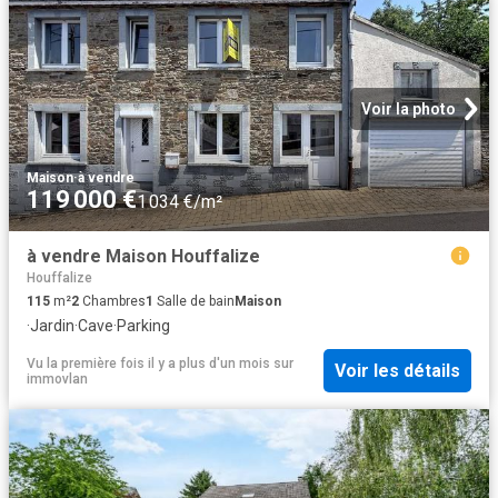
Voir la photo
Maison
·
à vendre
119 000 €
1 034 €/m²
à vendre Maison Houffalize
Houffalize
115
m²
2
Chambres
1
Salle de bain
Maison
·
Jardin
·
Cave
·
Parking
Vu la première fois il y a plus d'un mois
sur
Voir les détails
immovlan