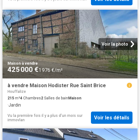
Voir la photo
Maison
·
à vendre
425 000 €
1 976 €/m²
à vendre Maison Hodister Rue Saint Brice
Houffalize
215
m²
4
Chambres
2
Salles de bain
Maison
·
Jardin
Vu la première fois il y a plus d'un mois
sur
Voir les détails
immovlan