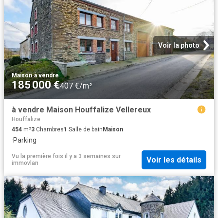
Voir la photo
Maison
·
à vendre
185 000 €
407 €/m²
à vendre Maison Houffalize Vellereux
Houffalize
454
m²
3
Chambres
1
Salle de bain
Maison
·
Parking
Vu la première fois il y a 3 semaines
sur
Voir les détails
immovlan