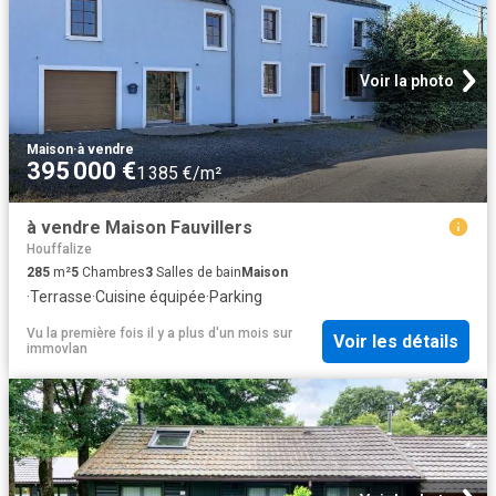
Voir la photo
Maison
·
à vendre
395 000 €
1 385 €/m²
à vendre Maison Fauvillers
Houffalize
285
m²
5
Chambres
3
Salles de bain
Maison
·
Terrasse
·
Cuisine équipée
·
Parking
Vu la première fois il y a plus d'un mois
sur
Voir les détails
immovlan