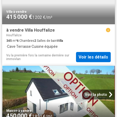
Villa
·
à vendre
415 000 €
1 202 €/m²
à vendre Villa Houffalize
Houffalize
345
m²
6
Chambres
2
Salles de bain
Villa
·
Cave
·
Terrasse
·
Cuisine équipée
Vu la première fois la semaine dernière
sur
Voir les détails
immovlan
Voir la photo
Maison
·
à vendre
450 000 €
2 830 €/m²