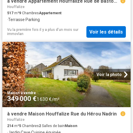
à vendre Appartement Houffalize Rue de Bastogne
Houffalize
517
m²
9
Chambres
Appartement
·
Terrasse
·
Parking
Vu la première fois il y a plus d'un mois
sur
Voir les détails
immovlan
Voir la photo
Maison
·
à vendre
349 000 €
1 630 €/m²
à vendre Maison Houffalize Rue du Hérou Nadrin
Houffalize
214
m²
5
Chambres
2
Salles de bain
Maison
·
Jardin
·
Cave
·
Cuisine équipée