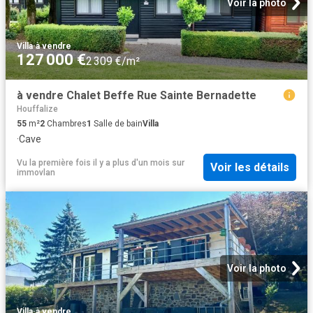
Voir la photo
Villa
·
à vendre
127 000 €
2 309 €/m²
à vendre Chalet Beffe Rue Sainte Bernadette
Houffalize
55
m²
2
Chambres
1
Salle de bain
Villa
·
Cave
Vu la première fois il y a plus d'un mois
sur
Voir les détails
immovlan
Voir la photo
Villa
·
à vendre