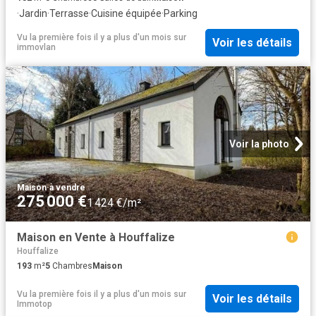
·
Jardin
·
Terrasse
·
Cuisine équipée
·
Parking
Vu la première fois il y a plus d'un mois
sur
Voir les détails
immovlan
Voir la photo
Maison
·
à vendre
275 000 €
1 424 €/m²
Maison en Vente à Houffalize
Houffalize
193
m²
5
Chambres
Maison
Vu la première fois il y a plus d'un mois
sur
Voir les détails
Immotop