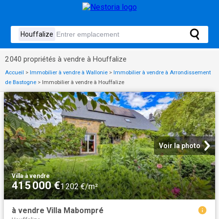
2 040 propriétés à vendre à Houffalize
Accueil
>
Immobilier à vendre à Wallonie
>
Immobilier à vendre à Arrondissement
de Bastogne
>
Immobilier à vendre à Houffalize
Voir la photo
Villa
·
à vendre
415 000 €
1 202 €/m²
à vendre Villa Mabompré