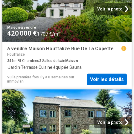
Voir la photo
Maison
·
à vendre
420 000 €
1 707 €/m²
à vendre Maison Houffalize Rue De La Copette
Houffalize
246
m²
5
Chambres
2
Salles de bain
Maison
·
Jardin
·
Terrasse
·
Cuisine équipée
·
Sauna
Vu la première fois il y a 0 semaines
sur
Voir les détails
immovlan
Voir la photo