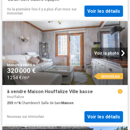
Vu la première fois il y a plus d'un mois
sur
Voir les détails
immovlan
Voir la photo
Maison
·
à vendre
320 000 €
NOUVEAU
1 254 €/m²
à vendre Maison Houffalize Ville basse
Houffalize
255
m²
6
Chambres
1
Salle de bain
Maison
Voir les détails
Nouveau
sur
immovlan