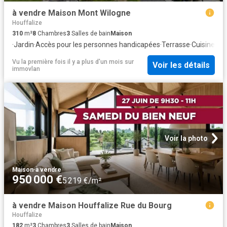
à vendre Maison Mont Wilogne
Houffalize
310
m²
8
Chambres
3
Salles de bain
Maison
·
Jardin
·
Accès pour les personnes handicapées
·
Terrasse
·
Cuisine éq
Vu la première fois il y a plus d'un mois
sur
Voir les détails
immovlan
Voir la photo
Maison
·
à vendre
950 000 €
5 219 €/m²
à vendre Maison Houffalize Rue du Bourg
Houffalize
182
m²
3
Chambres
3
Salles de bain
Maison