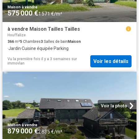
Maison
·
à vendre
575 000 €
1 571 €/m²
à vendre Maison Tailles Tailles
Houffalize
366
m²
5
Chambres
3
Salles de bain
Maison
·
Jardin
·
Cuisine équipée
·
Parking
Vu la première fois il y a 3 semaines
sur
Voir les détails
immovlan
Voir la photo
Maison
·
à vendre
879 000 €
2 835 €/m²