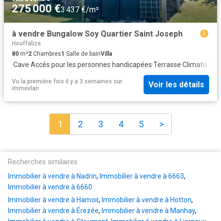
275 000 €
3 437 €/m²
à vendre Bungalow Soy Quartier Saint Joseph
Houffalize
80
m²
2
Chambres
1
Salle de bain
Villa
·
Cave
·
Accès pour les personnes handicapées
·
Terrasse
·
Climatisatio
Vu la première fois il y a 3 semaines
sur
Voir les détails
immovlan
1
2
3
4
5
>
Recherches similaires
Immobilier à vendre à Nadrin
,
Immobilier à vendre à 6663
,
Immobilier à vendre à 6660
Immobilier à vendre à Hamoir
,
Immobilier à vendre à Hotton
,
Immobilier à vendre à Érezée
,
Immobilier à vendre à Manhay
,