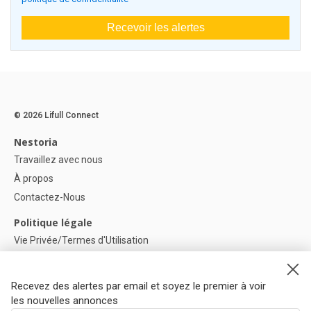
Recevoir les alertes
© 2026 Lifull Connect
Nestoria
Travaillez avec nous
À propos
Contactez-Nous
Politique légale
Vie Privée/Termes d'Utilisation
Politique de confidentialité
Politique de Cookies
Recevez des alertes par email et soyez le premier à voir
Paramètres des cookies
les nouvelles annonces