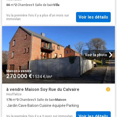
66
m²
2
Chambres
1
Salle de bain
Villa
Vu la première fois il y a plus d'un mois
sur
Voir les détails
immovlan
Voir la photo
Maison
·
à vendre
270 000 €
1 534 €/m²
à vendre Maison Soy Rue du Calvaire
Houffalize
176
m²
3
Chambres
1
Salle de bain
Maison
·
Jardin
·
Cave
·
Balcon
·
Cuisine équipée
·
Parking
Voir les détails
Vu la première fois il y a 3 jours
sur
immovlan