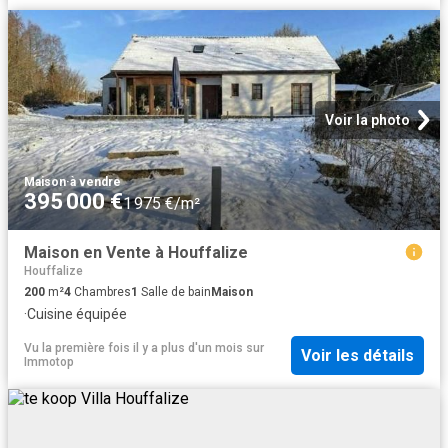
Voir la photo
Maison
·
à vendre
395 000 €
1 975 €/m²
Maison en Vente à Houffalize
Houffalize
200
m²
4
Chambres
1
Salle de bain
Maison
·
Cuisine équipée
Vu la première fois il y a plus d'un mois
sur
Voir les détails
Immotop