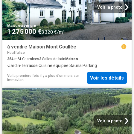
Voir la photo
Maison
·
à vendre
1 275 000 €
3 320 €/m²
à vendre Maison Mont Coullée
Houffalize
384
m²
4
Chambres
3
Salles de bain
Maison
·
Jardin
·
Terrasse
·
Cuisine équipée
·
Sauna
·
Parking
Vu la première fois il y a plus d'un mois
sur
Voir les détails
immovlan
Voir la photo