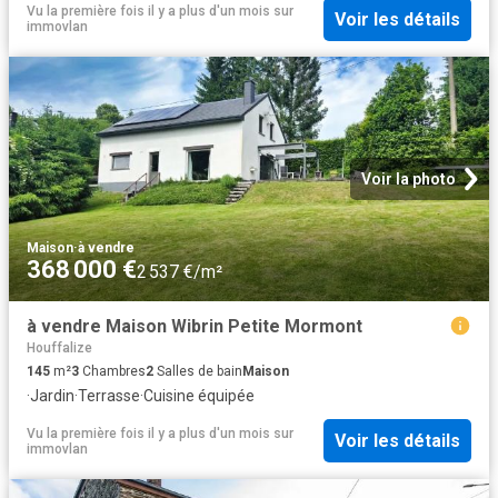
Vu la première fois il y a plus d'un mois
sur
Voir les détails
immovlan
Voir la photo
Maison
·
à vendre
368 000 €
2 537 €/m²
à vendre Maison Wibrin Petite Mormont
Houffalize
145
m²
3
Chambres
2
Salles de bain
Maison
·
Jardin
·
Terrasse
·
Cuisine équipée
Vu la première fois il y a plus d'un mois
sur
Voir les détails
immovlan