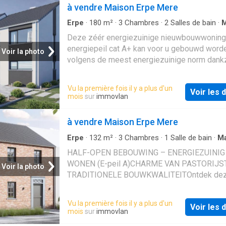
à vendre Maison Erpe Mere
Erpe
·
180
m²
·
3
Chambres
·
2
Salles de bain
·
M
Chauffage
Deze zéér energiezuinige nieuwbouwwoning
energiepeil cat A+ kan voor u gebouwd word
Voir la photo
volgens de meest energiezuinige norm dankz
warmtepomp (lucht/water) met vloerverwarm
ventilatiesysteem met dubbele luchtstroom 
Vu la première fois il y a plus d'un
Voir les d
warmterecuperatie (systeem D), driedubbele
mois
sur
immovlan
beglazing, 13 zonnepanelen (445wp), perfor
isolatie en hoogwaardige afwerking door ons
à vendre Maison Erpe Mere
lastenboek. Het ontwerp kan nog volledig aa
smaak worden aangepast alsook de indeling
Erpe
·
132
m²
·
3
Chambres
·
1
Salle de bain
·
Ma
Chauffage
afwerkingsgraad. Meer info via Team Constru
HALF-OPEN BEBOUWING – ENERGIEZUINIG
het nummer: 02/556.47.56. De prijs bedraagt
WONEN (E-peil A)CHARME VAN PASTORIJST
Voir la photo
616.406€ (Grond + registratie + notaris + won
TRADITIONELE BOUWKWALITEITOntdek de
21% btw + aansluitingskosten nutsvoorzieni
stijlvolle 3-gevelwoning in pastorijstijl, een ti
woning die klassieke charme combineert me
Vu la première fois il y a plus d'un
Voir les d
moderne energieprestaties (E-peil A). Dit pro
mois
sur
immovlan
wordt gerealiseerd door TEAM CONSTRUCT,