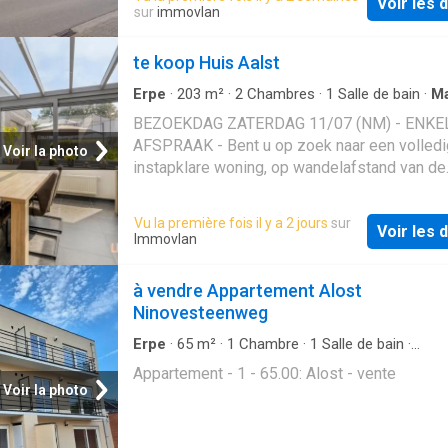
Voir les d
sur
immovlan
te koop Huis Aalst
Erpe
·
203
m²
·
2
Chambres
·
1
Salle de bain
·
Ma
BEZOEKDAG ZATERDAG 11/07 (NM) - ENKE
AFSPRAAK - Bent u op zoek naar een volledi
Voir la photo
instapklare woning, op wandelafstand van de
gezellige dorpskern van Nieuwerkerken, met 
voorzieningen binnen handbereik en een vlot
Vu la première fois il y a 2 jours
sur
Voir les d
verbinding naar de E40 richting Gent en Brus
Immovlan
Zoek dan niet verder. In de Schoolstraat bied
deze ruime halfopen bebouwing aan, die de v
à vendre Appartement Alost
jaren van A tot Z kwalitatief werd gerenoveer
Ninovesteenweg
resultaat is een stijlvolle en comfortabele
gezinswoning met een doordachte indeling e
Erpe
·
65
m²
·
1
Chambre
·
1
Salle de bain
·
Appartement
aangename leefruimtes. Op het gelijkvloers 
Appartement - 1 - 65.00: Alost - vente
binnen via de inkomhal met vernieuwde trap 
Voir la photo
eerste verdieping. Hier bevinden zich een
uitzonderlijk ruime berging en een afzonderli