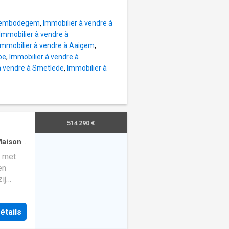
nele
erking
Erembodegem
,
Immobilier à vendre à
zing
Immobilier à vendre à
Immobilier à vendre à Aaigem
,
pe
,
Immobilier à vendre à
aal
à vendre à Smetlede
,
Immobilier à
 D met
limaat✅
or een
ers
514 290 €
dern
woning
aison
·
 met
 andere
en
ij
ing,
en
étails
mante