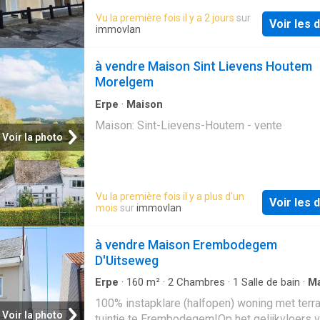
gastentoilet. Vervolgens betreedt u de lichtri
Vu la première fois il y a 2 jours
sur
leefruimte, waar het open woonconcept mete
Voir les d
immovlan
het oog springt. De gezellige zithoek vloeit
naadloos over in de eetplaats en de modern
à vendre Maison Sint Lievens Houtem
leefkeuken, terwijl de indeling tegelijk voldo
Morelgem
knusse hoekjes creëert. Dankzij de grote
raampartijen
Erpe
·
Maison
Maison: Sint-Lievens-Houtem - vente
Voir la photo
Vu la première fois il y a plus d'un
Voir les d
mois
sur
immovlan
à vendre Maison Erembodegem
D'Uitseweg
Erpe
·
160
m²
·
2
Chambres
·
1
Salle de bain
·
Ma
Jardin
·
Terrasse
100% instapklare (halfopen) woning met terr
Voir la photo
tuintje te Erembodegem!Op het gelijkvloers v