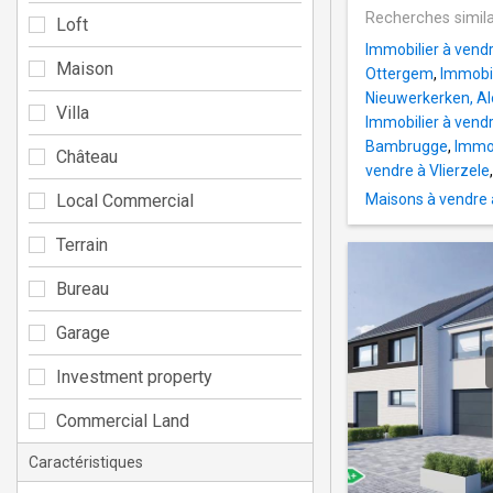
Recherches simila
Loft
Immobilier à vend
Maison
Ottergem
,
Immobil
Nieuwerkerken, Al
Villa
Immobilier à vend
Bambrugge
,
Immob
Château
vendre à Vlierzele
Local Commercial
Maisons à vendre 
Terrain
Bureau
Garage
Investment property
Commercial Land
Caractéristiques