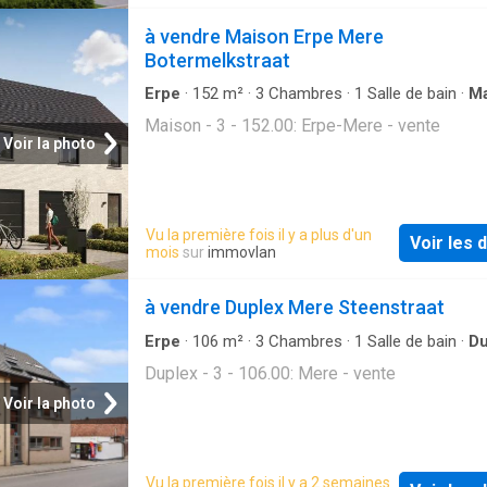
geavanceerde uitrusting:✅ Driedubbele begl
à vendre Maison Erpe Mere
voor optimale isolatie✅ 13 fotovoltaïsche
Botermelkstraat
zonnepanelen voor meer energie-autonomi
Warmtepomp & vloerverwarming voor ongeë
Erpe
·
152
m²
·
3
Chambres
·
1
Salle de bain
·
Ma
thermisch comfort✅ Ventilatiesysteem D me
Maison - 3 - 152.00: Erpe-Mere - vente
warmterecuperatie voor gezonde lucht en ee
Voir la photo
verbruikGelegen op een perceel van 1101M²,
combineert deze woning klasse, met respect
het milieu. U geniet bovendien van grote flexibi
Vu la première fois il y a plus d'un
personalisatie van het project, materiaalkeuz
Voir les d
mois
sur
immovlan
zonder meerprijs, en de mogelijkheid om het
aan te passen volgens uw wensen.Een transp
à vendre Duplex Mere Steenstraat
en sleutel-op-de-deur aanbod Traditionele 
een zeer uitgebreid lastenboek Totale prijs:
Erpe
·
106
m²
·
3
Chambres
·
1
Salle de bain
·
Du
601.616€ inclusief:✔️ BTW✔️ erelonen
Duplex - 3 - 106.00: Mere - vente
Voir la photo
Vu la première fois il y a 2 semaines