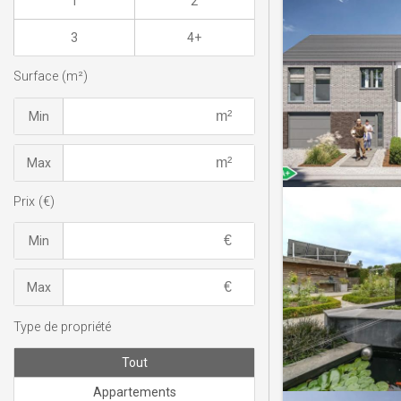
1
2
3
4+
Surface (m²)
Min
Max
Prix (€)
Min
Max
Type de propriété
Tout
Appartements