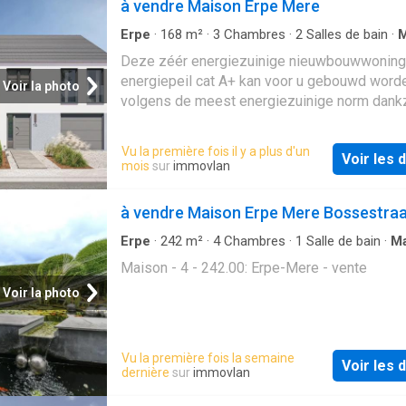
à vendre Maison Erpe Mere
Erpe
·
168
m²
·
3
Chambres
·
2
Salles de bain
·
M
Chauffage
Deze zéér energiezuinige nieuwbouwwoning
energiepeil cat A+ kan voor u gebouwd word
Voir la photo
volgens de meest energiezuinige norm dankz
warmtepomp (lucht/water) met vloerverwarm
ventilatiesysteem met dubbele luchtstroom 
Vu la première fois il y a plus d'un
Voir les d
warmterecuperatie (systeem D), driedubbele
mois
sur
immovlan
beglazing, 13 zonnepanelen (445wp), perfor
isolatie en hoogwaardige afwerking door ons
à vendre Maison Erpe Mere Bossestra
lastenboek. Het ontwerp kan nog volledig aa
smaak worden aangepast alsook de indeling
Erpe
·
242
m²
·
4
Chambres
·
1
Salle de bain
·
Ma
afwerkingsgraad. Meer info via Team Constru
Maison - 4 - 242.00: Erpe-Mere - vente
het nummer: 02/556.47.56. De prijs bedraagt
Voir la photo
546.095€ (Grond + registratie + notaris + won
21% btw + aansluitingskosten nutsvoorzieni
Vu la première fois la semaine
Voir les d
dernière
sur
immovlan