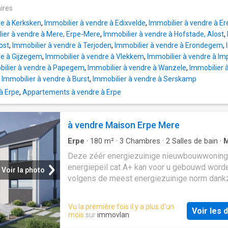
erkende speler in de bouw van 100% traditio
ires
woningen.Een woning met hoogwaardige afw
re à Kerksken
,
Immobilier à vendre à Edixvelde
,
Immobilier à vendre à 
en moderne technieken:✅ Driedubbele begla
ier à vendre à Mere, Erpe-Mere
,
Immobilier à vendre à Hofstade, Alost
,
voor optimale isolatie✅ 13 Fotovoltaïsche
ost
,
Immobilier à vendre à Terjoden
,
Immobilier à vendre à Erondegem
,
zonnepanelen voor lagere energiekosten✅
re à Gijzegem
,
Immobilier à vendre à Vlekkem
,
Immobilier à vendre à Im
Warmtepomp & vloerverwarming voor maxim
ilier à vendre à Papegem
,
Immobilier à vendre à Wanzele
,
Immobilier 
thermisch comfort✅ Ventilatiesysteem type
,
Immobilier à vendre à Burst
,
Immobilier à vendre à Serskamp
warmterecuperatie voor een gezond binnenk
à Erpe
,
Appartements à vendre à Erpe
Elegante afwerking met blauwe hardsteen vo
authentieke uitstralingMet een bewoonbare
oppervlakte van 132 m² en 3 ruime slaapkam
à vendre Maison Erpe Mere
biedt deze woning alle comfort voor een mo
gezin.Gelegen in de stad, combineert deze 
Erpe
·
180
m²
·
3
Chambres
·
2
Salles de bain
·
M
een praktische ligging met een aangename
Chauffage
Deze zéér energiezuinige nieuwbouwwoning
woonomgeving, dicht bij winkels, scholen en
energiepeil cat A+ kan voor u gebouwd word
Voir la photo
vo
volgens de meest energiezuinige norm dankz
warmtepomp (lucht/water) met vloerverwarm
ventilatiesysteem met dubbele luchtstroom 
Vu la première fois il y a plus d'un
Voir les d
warmterecuperatie (systeem D), driedubbele
mois
sur
immovlan
beglazing, 13 zonnepanelen (445wp), perfor