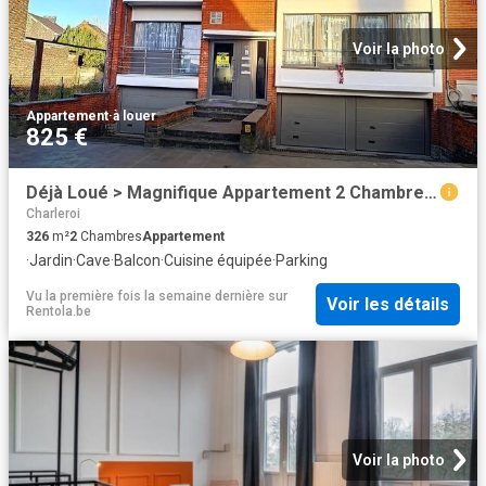
Voir la photo
Appartement
·
à louer
825 €
Déjà Loué > Magnifique Appartement 2 Chambres avec 2 Balcons & Garage 1v
Charleroi
326
m²
2
Chambres
Appartement
·
Jardin
·
Cave
·
Balcon
·
Cuisine équipée
·
Parking
Vu la première fois la semaine dernière
sur
Voir les détails
Rentola.be
Voir la photo