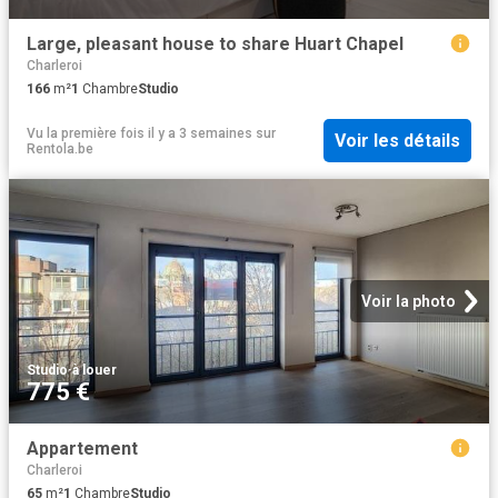
Large, pleasant house to share Huart Chapel
Charleroi
166
m²
1
Chambre
Studio
Vu la première fois il y a 3 semaines
sur
Voir les détails
Rentola.be
Voir la photo
Studio
·
à louer
775 €
Appartement
Charleroi
65
m²
1
Chambre
Studio