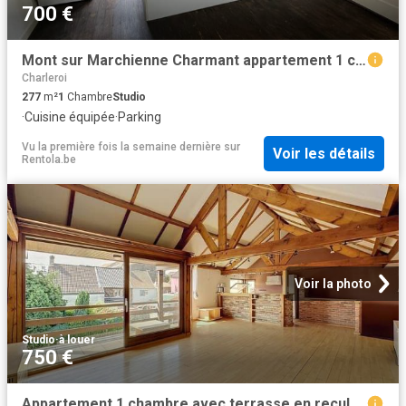
700 €
Mont sur Marchienne Charmant appartement 1 chambre
Charleroi
277
m²
1
Chambre
Studio
·
Cuisine équipée
·
Parking
Vu la première fois la semaine dernière
sur
Voir les détails
Rentola.be
Voir la photo
Studio
·
à louer
750 €
Appartement 1 chambre avec terrasse en recul de voirie