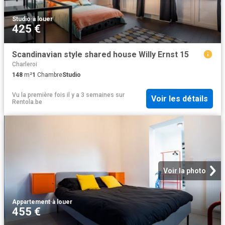
Studio
·
à louer
425 €
Scandinavian style shared house Willy Ernst 15
Charleroi
148
m²
1
Chambre
Studio
Vu la première fois il y a 3 semaines
sur
Voir les détails
Rentola.be
Voir la photo
Appartement
·
à louer
455 €