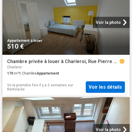
Voir la photo
Appartement
·
à louer
510 €
Chambre privée à louer à Charleroi, Rue Pierre Hans
Charleroi
170
m²
1
Chambre
Appartement
Vu la première fois il y a 2 semaines
sur
Voir les détails
Rentola.be
Voir la photo