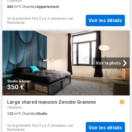
Charleroi
840
m²
1
Chambre
Appartement
Vu la première fois il y a 2 semaines
sur
Voir les détails
Rentola.be
Voir la photo
Studio
·
à louer
350 €
Large shared mansion Zenobe Gramme
Charleroi
122
m²
1
Chambre
Studio
Vu la première fois il y a 3 semaines
sur
Voir les détails
Rentola.be