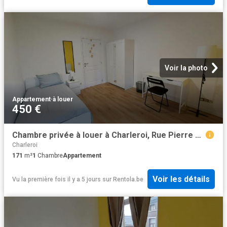
Voir la photo
Appartement
·
à louer
450 €
Chambre privée à louer à Charleroi, Rue Pierre Hans
Charleroi
171
m²
1
Chambre
Appartement
Voir les détails
Vu la première fois il y a 5 jours
sur
Rentola.be