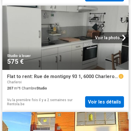
Voir la photo
Studio
·
à louer
575 €
Flat to rent: Rue de montigny 93 1, 6000 Charleroi on Realo
Charleroi
207
m²
1
Chambre
Studio
Vu la première fois il y a 2 semaines
sur
Voir les détails
Rentola.be