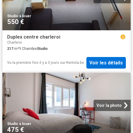
Studio
·
à louer
550 €
Duplex centre charleroi
Charleroi
217
m²
1
Chambre
Studio
Voir les détails
Vu la première fois il y a 3 jours
sur
Rentola.be
Voir la photo
Studio
·
à louer
475 €