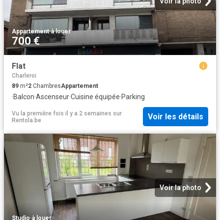
Voir la photo
Appartement
·
à louer
700 €
Flat
Charleroi
89
m²
2
Chambres
Appartement
·
Balcon
·
Ascenseur
·
Cuisine équipée
·
Parking
Vu la première fois il y a 2 semaines
sur
Voir les détails
Rentola.be
Voir la photo
Studio
·
à louer