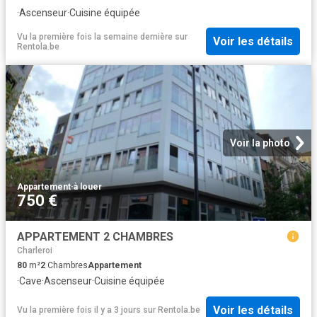
·
Ascenseur
·
Cuisine équipée
Vu la première fois la semaine dernière
sur
Voir les détails
Rentola.be
Voir la photo
Appartement
·
à louer
750 €
APPARTEMENT 2 CHAMBRES
Charleroi
80
m²
2
Chambres
Appartement
·
Cave
·
Ascenseur
·
Cuisine équipée
Voir les détails
Vu la première fois il y a 3 jours
sur
Rentola.be