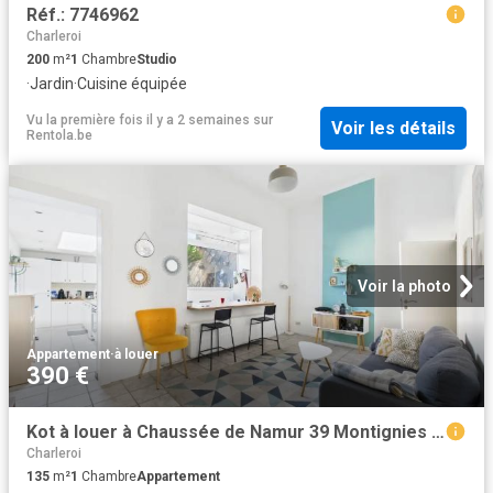
Réf.: 7746962
Charleroi
200
m²
1
Chambre
Studio
·
Jardin
·
Cuisine équipée
Vu la première fois il y a 2 semaines
sur
Voir les détails
Rentola.be
Voir la photo
Appartement
·
à louer
390 €
Kot à louer à Chaussée de Namur 39 Montignies sur Sambre
Charleroi
135
m²
1
Chambre
Appartement