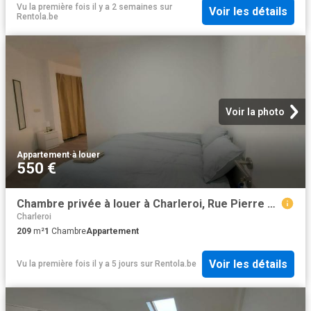
Vu la première fois il y a 2 semaines
sur
Voir les détails
Rentola.be
Voir la photo
Appartement
·
à louer
550 €
Chambre privée à louer à Charleroi, Rue Pierre Hans
Charleroi
209
m²
1
Chambre
Appartement
Voir les détails
Vu la première fois il y a 5 jours
sur
Rentola.be