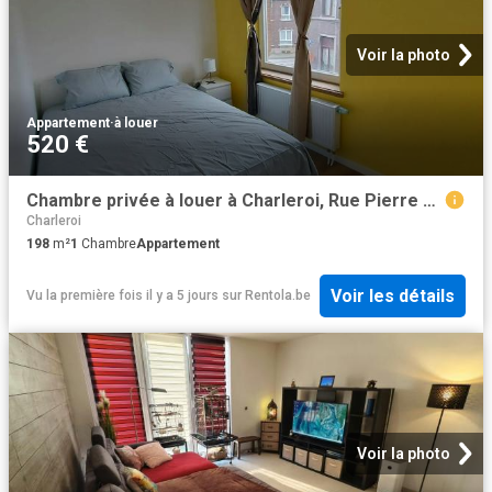
Voir la photo
Appartement
·
à louer
520 €
Chambre privée à louer à Charleroi, Rue Pierre Hans
Charleroi
198
m²
1
Chambre
Appartement
Voir les détails
Vu la première fois il y a 5 jours
sur
Rentola.be
Voir la photo