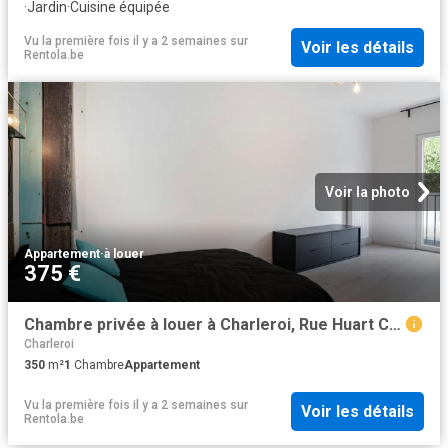
·
Jardin
·
Cuisine équipée
Vu la première fois il y a 2 semaines
sur
Voir les détails
Rentola.be
Voir la photo
Appartement
·
à louer
375 €
Chambre privée à louer à Charleroi, Rue Huart Chapel
Charleroi
350
m²
1
Chambre
Appartement
Vu la première fois il y a 2 semaines
sur
Voir les détails
Rentola.be