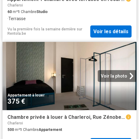
Charleroi
60
m²
1
Chambre
Studio
·
Terrasse
Vu la première fois la semaine dernière
sur
Voir les détails
Rentola.be
Voir la photo
Appartement
·
à louer
375 €
Chambre privée à louer à Charleroi, Rue Zénobe Gramme
Charleroi
500
m²
1
Chambre
Appartement