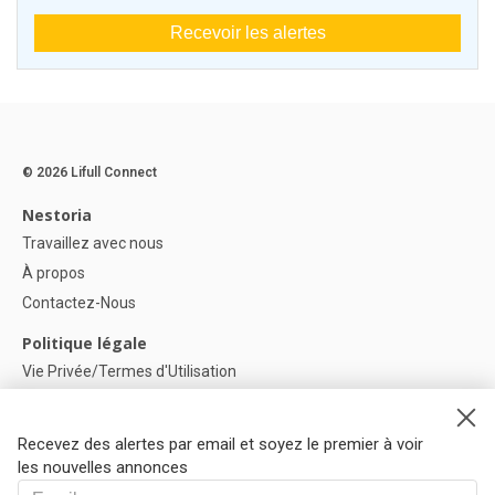
Recevoir les alertes
© 2026 Lifull Connect
Nestoria
Travaillez avec nous
À propos
Contactez-Nous
Politique légale
Vie Privée/Termes d'Utilisation
Politique de confidentialité
Politique de Cookies
Recevez des alertes par email et soyez le premier à voir
Paramètres des cookies
les nouvelles annonces