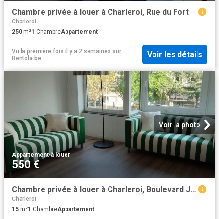
Chambre privée à louer à Charleroi, Rue du Fort
Charleroi
250
m²
1
Chambre
Appartement
Vu la première fois il y a 2 semaines
sur
Voir les détails
Rentola.be
Voir la photo
Appartement
·
à louer
550 €
Chambre privée à louer à Charleroi, Boulevard Joseph Tirou
Charleroi
15
m²
1
Chambre
Appartement