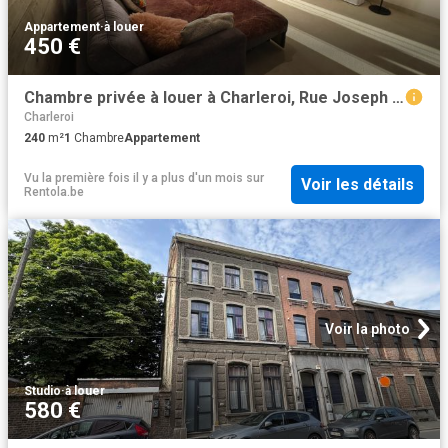
Appartement
·
à louer
450 €
Chambre privée à louer à Charleroi, Rue Joseph Lambillotte
Charleroi
240
m²
1
Chambre
Appartement
Vu la première fois il y a plus d'un mois
sur
Voir les détails
Rentola.be
Voir la photo
Studio
·
à louer
580 €