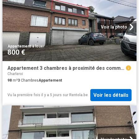
Voir la photo
Appartement
·
à louer
800 €
Appartement 3 chambres à proximité des commodités
Charleroi
98
m²
3
Chambres
Appartement
Voir les détails
Vu la première fois il y a 5 jours
sur
Rentola.be